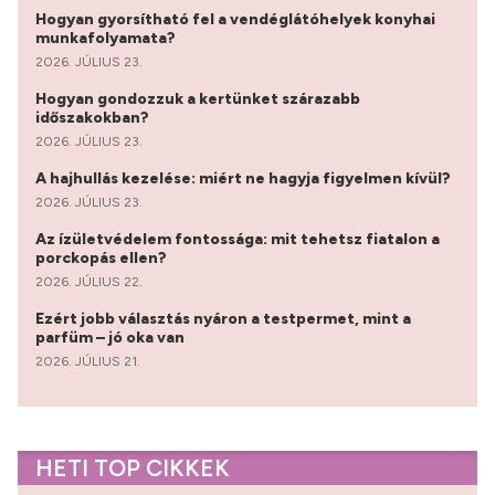
Hogyan gyorsítható fel a vendéglátóhelyek konyhai
munkafolyamata?
2026. JÚLIUS 23.
Hogyan gondozzuk a kertünket szárazabb
időszakokban?
2026. JÚLIUS 23.
A hajhullás kezelése: miért ne hagyja figyelmen kívül?
2026. JÚLIUS 23.
Az ízületvédelem fontossága: mit tehetsz fiatalon a
porckopás ellen?
2026. JÚLIUS 22.
Ezért jobb választás nyáron a testpermet, mint a
parfüm – jó oka van
2026. JÚLIUS 21.
HETI TOP CIKKEK