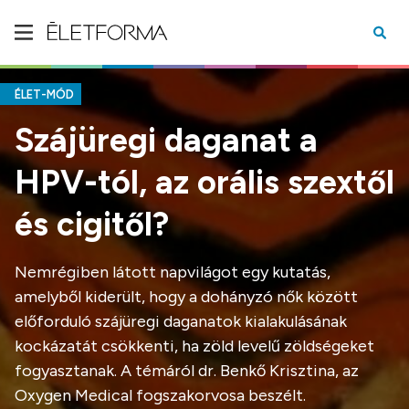
ÉLET-MÓD
Szájüregi daganat a
HPV-tól, az orális szextől
és cigitől?
Nemrégiben látott napvilágot egy kutatás,
amelyből kiderült, hogy a dohányzó nők között
előforduló szájüregi daganatok kialakulásának
kockázatát csökkenti, ha zöld levelű zöldségeket
fogyasztanak. A témáról dr. Benkő Krisztina, az
Oxygen Medical fogszakorvosa beszélt.