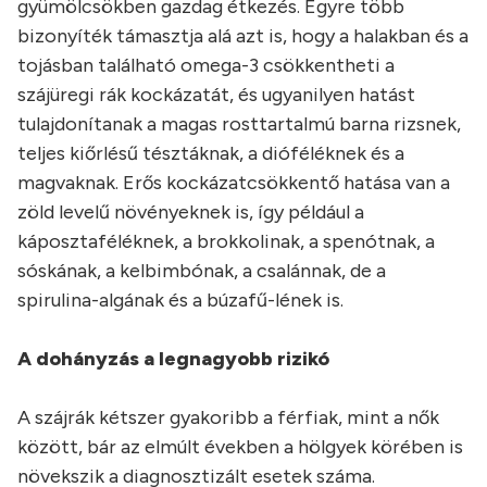
gyümölcsökben gazdag étkezés. Egyre több
bizonyíték támasztja alá azt is, hogy a halakban és a
tojásban található omega-3 csökkentheti a
szájüregi rák kockázatát, és ugyanilyen hatást
tulajdonítanak a magas rosttartalmú barna rizsnek,
teljes kiőrlésű tésztáknak, a dióféléknek és a
magvaknak. Erős kockázatcsökkentő hatása van a
zöld levelű növényeknek is, így például a
káposztaféléknek, a brokkolinak, a spenótnak, a
sóskának, a kelbimbónak, a csalánnak, de a
spirulina-algának és a búzafű-lének is.
A dohányzás a legnagyobb rizikó
A szájrák kétszer gyakoribb a férfiak, mint a nők
között, bár az elmúlt években a hölgyek körében is
növekszik a diagnosztizált esetek száma.