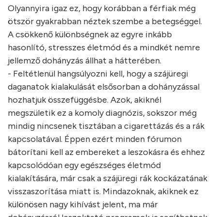
Olyannyira igaz ez, hogy korábban a férfiak még
ötször gyakrabban néztek szembe a betegséggel.
A csökkenő különbségnek az egyre inkább
hasonlító, stresszes életmód és a mindkét nemre
jellemző dohányzás állhat a hátterében.
- Feltétlenül hangsúlyozni kell, hogy a szájüregi
daganatok kialakulását elsősorban a dohányzással
hozhatjuk összefüggésbe. Azok, akiknél
megszületik ez a komoly diagnózis, sokszor még
mindig nincsenek tisztában a cigarettázás és a rák
kapcsolatával. Éppen ezért minden fórumon
bátorítani kell az embereket a leszokásra és ehhez
kapcsolódóan egy egészséges életmód
kialakítására, már csak a szájüregi rák kockázatának
visszaszorítása miatt is. Mindazoknak, akiknek ez
különösen nagy kihívást jelent, ma már