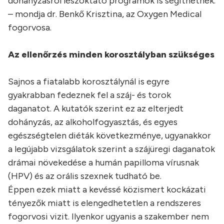
dohányzásról leszoktató programok is segíthetnek.
– mondja dr. Benkő Krisztina, az Oxygen Medical
fogorvosa.
Az ellenőrzés minden korosztályban szükséges
Sajnos a fiatalabb korosztálynál is egyre
gyakrabban fedeznek fel a száj- és torok
daganatot. A kutatók szerint ez az elterjedt
dohányzás, az alkoholfogyasztás, és egyes
egészségtelen diéták következménye, ugyanakkor
a legújabb vizsgálatok szerint a szájüregi daganatok
drámai növekedése a humán papilloma vírusnak
(HPV) és az orális szexnek tudható be.
Éppen ezek miatt a kevéssé közismert kockázati
tényezők miatt is elengedhetetlen a rendszeres
fogorvosi vizit. Ilyenkor ugyanis a szakember nem