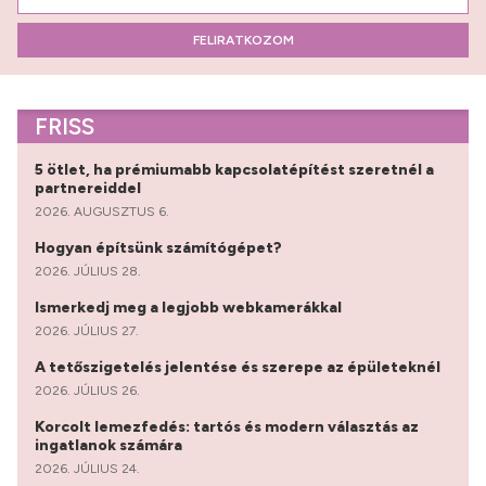
FELIRATKOZOM
FRISS
5 ötlet, ha prémiumabb kapcsolatépítést szeretnél a
partnereiddel
2026. AUGUSZTUS 6.
Hogyan építsünk számítógépet?
2026. JÚLIUS 28.
Ismerkedj meg a legjobb webkamerákkal
2026. JÚLIUS 27.
A tetőszigetelés jelentése és szerepe az épületeknél
2026. JÚLIUS 26.
Korcolt lemezfedés: tartós és modern választás az
ingatlanok számára
2026. JÚLIUS 24.