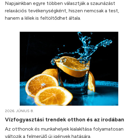
Napjainkban egyre többen választják a szaunázást
relaxációs tevékenységként, hiszen nemcsak a test,
hanem a lélek is feltöltődhet általa.
2026. JÚNIUS 8.
Vízfogyasztási trendek otthon és az irodában
Az otthonok és munkahelyek kialakítása folyamatosan
változik a felmerülő új igények hatására.