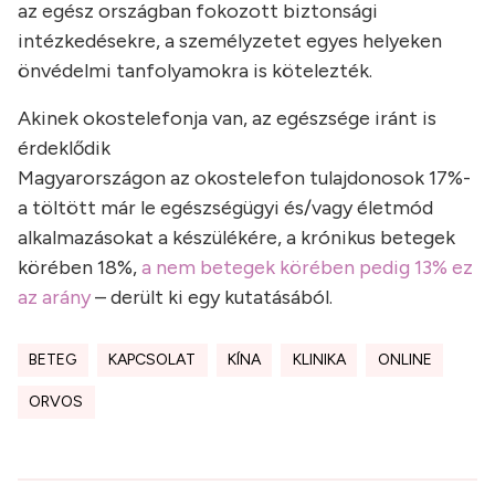
az egész országban fokozott biztonsági
intézkedésekre, a személyzetet egyes helyeken
önvédelmi tanfolyamokra is kötelezték.
Akinek okostelefonja van, az egészsége iránt is
érdeklődik
Magyarországon az okostelefon tulajdonosok 17%-
a töltött már le egészségügyi és/vagy életmód
alkalmazásokat a készülékére, a krónikus betegek
körében 18%,
a nem betegek körében pedig 13% ez
az arány
– derült ki egy kutatásából.
BETEG
KAPCSOLAT
KÍNA
KLINIKA
ONLINE
ORVOS