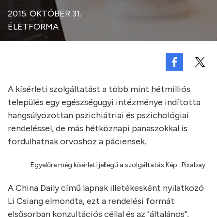
2015. OKTÓBER 31.
ÉLETFORMA
A kísérleti szolgáltatást a több mint hétmilliós
település egy egészségügyi intézménye indította
hangsúlyozottan pszichiátriai és pszichológiai
rendeléssel, de más hétköznapi panaszokkal is
fordulhatnak orvoshoz a páciensek.
Egyelőre még kísérleti jellegű a szolgáltatás Kép.: Pixabay
A China Daily című lapnak illetékesként nyilatkozó
Li Csiang elmondta, ezt a rendelési formát
elsősorban konzultációs céllal és az "általános",