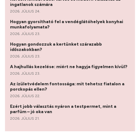
ingatlanok számára
2026. JÚLIUS 24.
Hogyan gyorsítható fel a vendéglátóhelyek konyhai
munkafolyamata?
2026. JÚLIUS 23.
Hogyan gondozzuk a kertünket szárazabb
időszakokban?
2026. JÚLIUS 23.
A hajhullás kezelése: miért ne hagyja figyelmen kívül?
2026. JÚLIUS 23.
Az ízületvédelem fontossága: mit tehetsz fiatalon a
porckopás ellen?
2026. JÚLIUS 22.
Ezért jobb választás nyáron a testpermet, mint a
parfüm – jó oka van
2026. JÚLIUS 21.