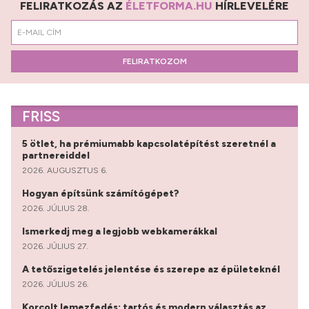
FELIRATKOZÁS AZ
ÉLETFORMA.HU
HÍRLEVELÉRE
FELIRATKOZOM
FRISS
5 ötlet, ha prémiumabb kapcsolatépítést szeretnél a
partnereiddel
2026. AUGUSZTUS 6.
Hogyan építsünk számítógépet?
2026. JÚLIUS 28.
Ismerkedj meg a legjobb webkamerákkal
2026. JÚLIUS 27.
A tetőszigetelés jelentése és szerepe az épületeknél
2026. JÚLIUS 26.
Korcolt lemezfedés: tartós és modern választás az