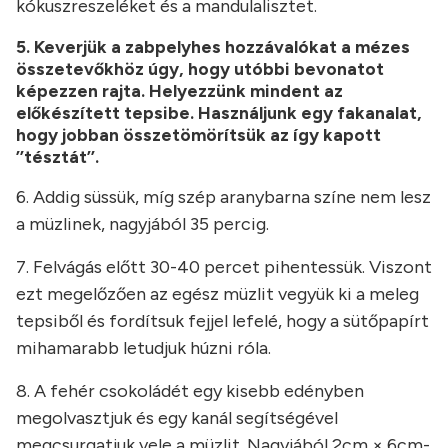
kókuszreszeléket és a mandulalisztet.
5. Keverjük a zabpelyhes hozzávalókat a mézes
összetevőkhöz úgy, hogy utóbbi bevonatot
képezzen rajta. Helyezzünk mindent az
előkészített tepsibe. Használjunk egy fakanalat,
hogy jobban összetömörítsük az így kapott
’’tésztát’’.
6. Addig süssük, míg szép aranybarna színe nem lesz
a müzlinek, nagyjából 35 percig.
7. Felvágás előtt 30-40 percet pihentessük. Viszont
ezt megelőzően az egész müzlit vegyük ki a meleg
tepsiből és fordítsuk fejjel lefelé, hogy a sütőpapírt
mihamarabb letudjuk húzni róla.
8. A fehér csokoládét egy kisebb edényben
megolvasztjuk és egy kanál segítségével
megcsurgatjuk vele a müzlit. Nagyjából 2cm × 6cm-