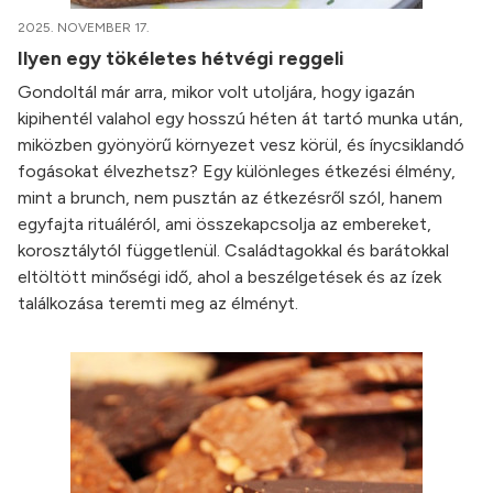
2025. NOVEMBER 17.
Ilyen egy tökéletes hétvégi reggeli
Gondoltál már arra, mikor volt utoljára, hogy igazán
kipihentél valahol egy hosszú héten át tartó munka után,
miközben gyönyörű környezet vesz körül, és ínycsiklandó
fogásokat élvezhetsz? Egy különleges étkezési élmény,
mint a brunch, nem pusztán az étkezésről szól, hanem
egyfajta rituáléról, ami összekapcsolja az embereket,
korosztálytól függetlenül. Családtagokkal és barátokkal
eltöltött minőségi idő, ahol a beszélgetések és az ízek
találkozása teremti meg az élményt.