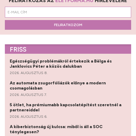
FELIRATKOZÁS AZ
ÉLETFORMA.HU
HÍRLEVELÉRE
FELIRATKOZOM
FRISS
Egészségügyi problémákról értekezik a Bëlga és
Janklovics Péter a közös dalukban
2026. AUGUSZTUS 8.
Az automata zsugorfóliázók előnye a modern
csomagolásban
2026. AUGUSZTUS 7.
5 ötlet, ha prémiumabb kapcsolatépítést szeretnél a
partnereiddel
2026. AUGUSZTUS 6.
A kiberbiztonság új kulcsa: miből is áll a SOC
ténylegesen?