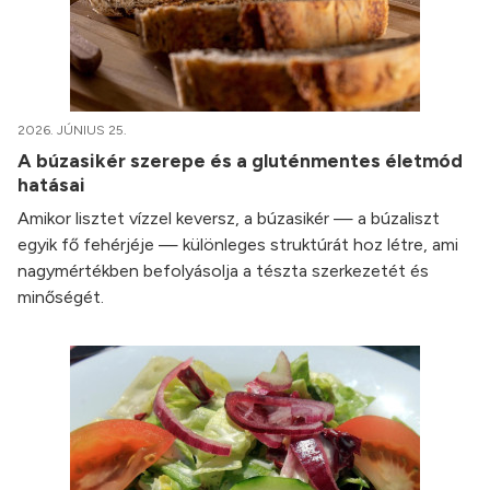
2026. JÚNIUS 25.
A búzasikér szerepe és a gluténmentes életmód
hatásai
Amikor lisztet vízzel keversz, a búzasikér — a búzaliszt
egyik fő fehérjéje — különleges struktúrát hoz létre, ami
nagymértékben befolyásolja a tészta szerkezetét és
minőségét.