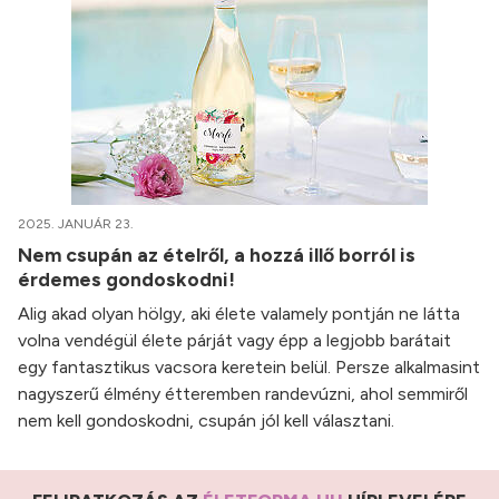
2025. JANUÁR 23.
Nem csupán az ételről, a hozzá illő borról is
érdemes gondoskodni!
Alig akad olyan hölgy, aki élete valamely pontján ne látta
volna vendégül élete párját vagy épp a legjobb barátait
egy fantasztikus vacsora keretein belül. Persze alkalmasint
nagyszerű élmény étteremben randevúzni, ahol semmiről
nem kell gondoskodni, csupán jól kell választani.