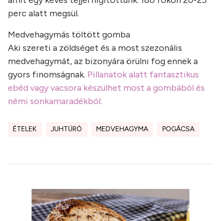
amit egy kevés tejjel higítottunk. 180 fokon 20-25
perc alatt megsül.
Medvehagymás töltött gomba
Aki szereti a zöldséget és a most szezonális
medvehagymát, az bizonyára örülni fog ennek a
gyors finomságnak.
Pillanatok alatt fantasztikus
ebéd vagy vacsora készülhet most a gombából és
némi sonkamaradékból.
ÉTELEK
JUHTÚRÓ
MEDVEHAGYMA
POGÁCSA