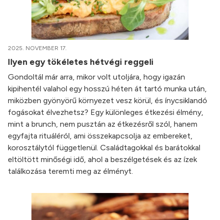
2025. NOVEMBER 17.
Ilyen egy tökéletes hétvégi reggeli
Gondoltál már arra, mikor volt utoljára, hogy igazán
kipihentél valahol egy hosszú héten át tartó munka után,
miközben gyönyörű környezet vesz körül, és ínycsiklandó
fogásokat élvezhetsz? Egy különleges étkezési élmény,
mint a brunch, nem pusztán az étkezésről szól, hanem
egyfajta rituáléról, ami összekapcsolja az embereket,
korosztálytól függetlenül. Családtagokkal és barátokkal
eltöltött minőségi idő, ahol a beszélgetések és az ízek
találkozása teremti meg az élményt.