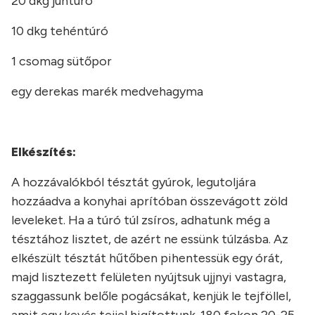
20 dkg juhtúró
10 dkg tehéntúró
1 csomag sütőpor
egy derekas marék medvehagyma
Elkészítés:
A hozzávalókból tésztát gyúrok, legutoljára
hozzáadva a konyhai aprítóban összevágott zöld
leveleket. Ha a túró túl zsíros, adhatunk még a
tésztához lisztet, de azért ne essünk túlzásba. Az
elkészült tésztát hűtőben pihentessük egy órát,
majd lisztezett felületen nyújtsuk ujjnyi vastagra,
szaggassunk belőle pogácsákat, kenjük le tejföllel,