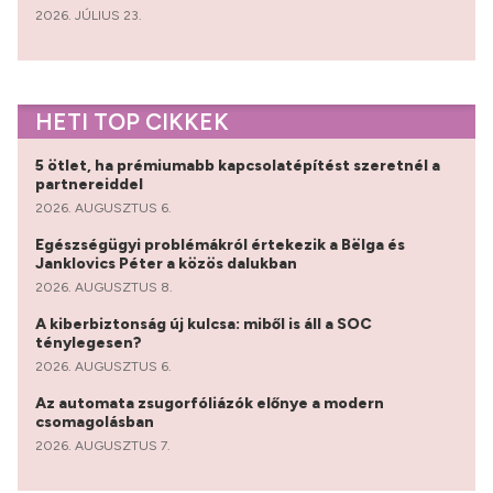
2026. JÚLIUS 23.
HETI TOP CIKKEK
5 ötlet, ha prémiumabb kapcsolatépítést szeretnél a
partnereiddel
2026. AUGUSZTUS 6.
Egészségügyi problémákról értekezik a Bëlga és
Janklovics Péter a közös dalukban
2026. AUGUSZTUS 8.
A kiberbiztonság új kulcsa: miből is áll a SOC
ténylegesen?
2026. AUGUSZTUS 6.
Az automata zsugorfóliázók előnye a modern
csomagolásban
2026. AUGUSZTUS 7.