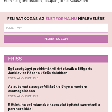
nem kell gondoskodni, csupán jól kell választani.
FELIRATKOZÁS AZ
ÉLETFORMA.HU
HÍRLEVELÉRE
FELIRATKOZOM
FRISS
Egészségügyi problémákról értekezik a Bëlga és
Janklovics Péter a közös dalukban
2026. AUGUSZTUS 8.
Az automata zsugorfóliázók előnye a modern
csomagolásban
2026. AUGUSZTUS 7.
5 ötlet, ha prémiumabb kapcsolatépítést szeretnél a
partnereiddel