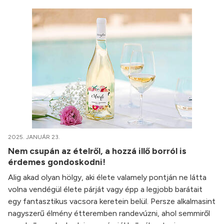
2025. JANUÁR 23.
Nem csupán az ételről, a hozzá illő borról is
érdemes gondoskodni!
Alig akad olyan hölgy, aki élete valamely pontján ne látta
volna vendégül élete párját vagy épp a legjobb barátait
egy fantasztikus vacsora keretein belül. Persze alkalmasint
nagyszerű élmény étteremben randevúzni, ahol semmiről