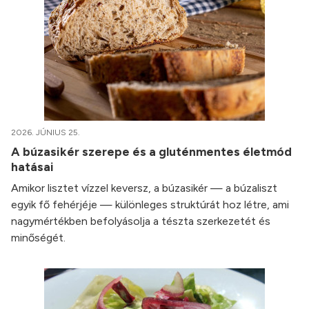
2026. JÚNIUS 25.
A búzasikér szerepe és a gluténmentes életmód
hatásai
Amikor lisztet vízzel keversz, a búzasikér — a búzaliszt
egyik fő fehérjéje — különleges struktúrát hoz létre, ami
nagymértékben befolyásolja a tészta szerkezetét és
minőségét.