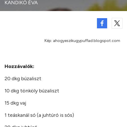
KANDIKÓ ÉVA
Kép: ahogyeszikugypuffad.blogspot.com
Hozzávalók:
20 dkg búzaliszt
10 dkg tönköly búzaliszt
15 dkg vaj
1 teáskanál só (a juhtúró is sós)