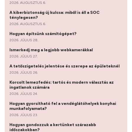
2026. AUGUSZTUS 6.
A kiberbiztonság új kulcsa: miből is áll a SOC
ténylegesen?
2026. AUGUSZTUS 6.
Hogyan építsünk számítógépet?
2026. JÚLIUS 28.
Ismerkedj meg a legjobb webkamerákkal
2026. JÚLIUS 27.
A tetőszigetelés jelentése és szerepe az épületeknél
2026. JÚLIUS 26.
Korcolt lemezfedés: tartós és modern választás az
ingatlanok számára
2026. JÚLIUS 24.
Hogyan gyorsítható fel a vendéglátóhelyek konyhai
munkafolyamata?
2026. JÚLIUS 23.
Hogyan gondozzuk a kertünket szárazabb
időszakokban?