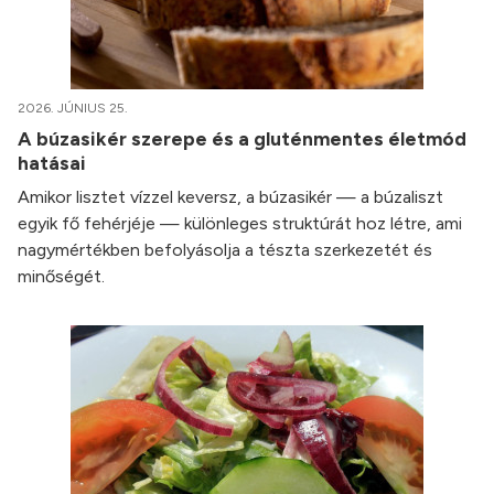
2026. JÚNIUS 25.
A búzasikér szerepe és a gluténmentes életmód
hatásai
Amikor lisztet vízzel keversz, a búzasikér — a búzaliszt
egyik fő fehérjéje — különleges struktúrát hoz létre, ami
nagymértékben befolyásolja a tészta szerkezetét és
minőségét.