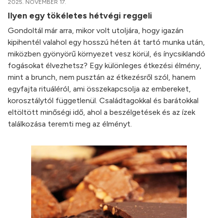
2025. NOVEMBER 17.
Ilyen egy tökéletes hétvégi reggeli
Gondoltál már arra, mikor volt utoljára, hogy igazán
kipihentél valahol egy hosszú héten át tartó munka után,
miközben gyönyörű környezet vesz körül, és ínycsiklandó
fogásokat élvezhetsz? Egy különleges étkezési élmény,
mint a brunch, nem pusztán az étkezésről szól, hanem
egyfajta rituáléról, ami összekapcsolja az embereket,
korosztálytól függetlenül. Családtagokkal és barátokkal
eltöltött minőségi idő, ahol a beszélgetések és az ízek
találkozása teremti meg az élményt.