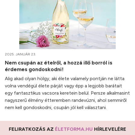
2025. JANUÁR 23.
Nem csupán az ételről, a hozzá illő borról is
érdemes gondoskodni!
Alig akad olyan hölgy, aki élete valamely pontján ne látta
volna vendégül élete párját vagy épp a legjobb barátait
egy fantasztikus vacsora keretein belül. Persze alkalmasint
nagyszerű élmény étteremben randevúzni, ahol semmiről
nem kell gondoskodni, csupán jól kell választani.
FELIRATKOZÁS AZ
ÉLETFORMA.HU
HÍRLEVELÉRE