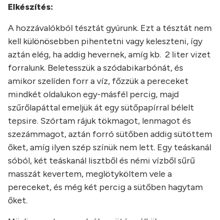
Elkészítés:
A hozzávalókból tésztát gyúrunk. Ezt a tésztát nem
kell különösebben pihentetni vagy keleszteni, így
aztán elég, ha addig hevernek, amíg kb. 2 liter vizet
forralunk. Beletesszük a szódabikarbónát, és
amikor szelíden forr a víz, főzzük a pereceket
mindkét oldalukon egy-másfél percig, majd
szűrőlapáttal emeljük át egy sütőpapírral bélelt
tepsire. Szórtam rájuk tökmagot, lenmagot és
szezámmagot, aztán forró sütőben addig sütöttem
őket, amíg ilyen szép színük nem lett. Egy teáskanál
sóból, két teáskanál lisztből és némi vízből sűrű
masszát kevertem, meglötyköltem vele a
pereceket, és még két percig a sütőben hagytam
őket.