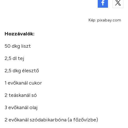
Kép: pixabay.com
Hozzávalók:
50 dkg liszt
2,5 dl tej
2,5 dkg élesztő
1 evőkanál cukor
2 teáskanál só
3 evőkanál olaj
2 evőkanál szódabikarbóna (a főzővízbe)