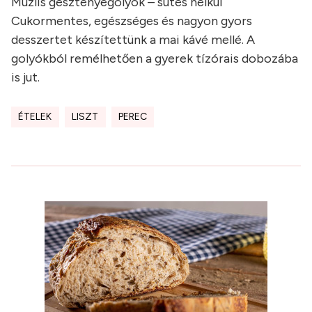
Müzlis gesztenyegolyók – sütés nélkül
Cukormentes, egészséges és nagyon gyors
desszertet készítettünk a mai kávé mellé. A
golyókból remélhetően a gyerek tízórais dobozába
is jut.
ÉTELEK
LISZT
PEREC