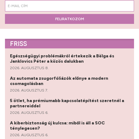
FELIRATKOZOM
FRISS
Egészségügyi problémákról értekezik a Bëlga és
Janklovics Péter a közös dalukban
2026. AUGUSZTUS 8.
Az automata zsugorfóliázók előnye a modern
csomagolásban
2026. AUGUSZTUS 7.
5 ötlet, ha prémiumabb kapcsolatépítést szeretnél a
partnereiddel
2026. AUGUSZTUS 6.
A kiberbiztonság új kulcsa: miből is áll a SOC
ténylegesen?
2026. AUGUSZTUS 6.