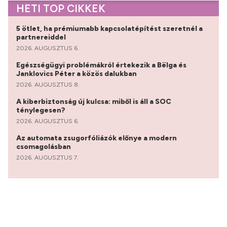
HETI TOP CIKKEK
5 ötlet, ha prémiumabb kapcsolatépítést szeretnél a
partnereiddel
2026. AUGUSZTUS 6.
Egészségügyi problémákról értekezik a Bëlga és
Janklovics Péter a közös dalukban
2026. AUGUSZTUS 8.
A kiberbiztonság új kulcsa: miből is áll a SOC
ténylegesen?
2026. AUGUSZTUS 6.
Az automata zsugorfóliázók előnye a modern
csomagolásban
2026. AUGUSZTUS 7.