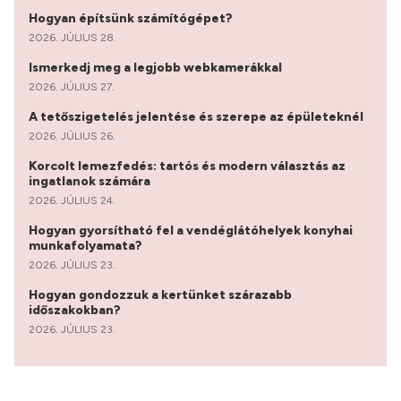
Hogyan építsünk számítógépet?
2026. JÚLIUS 28.
Ismerkedj meg a legjobb webkamerákkal
2026. JÚLIUS 27.
A tetőszigetelés jelentése és szerepe az épületeknél
2026. JÚLIUS 26.
Korcolt lemezfedés: tartós és modern választás az
ingatlanok számára
2026. JÚLIUS 24.
Hogyan gyorsítható fel a vendéglátóhelyek konyhai
munkafolyamata?
2026. JÚLIUS 23.
Hogyan gondozzuk a kertünket szárazabb
időszakokban?
2026. JÚLIUS 23.