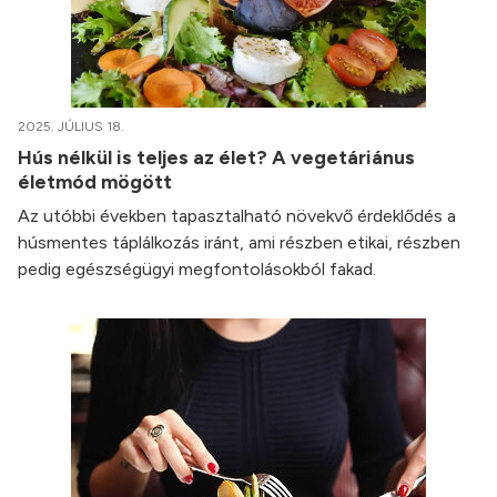
2025. JÚLIUS 18.
Hús nélkül is teljes az élet? A vegetáriánus
életmód mögött
Az utóbbi években tapasztalható növekvő érdeklődés a
húsmentes táplálkozás iránt, ami részben etikai, részben
pedig egészségügyi megfontolásokból fakad.