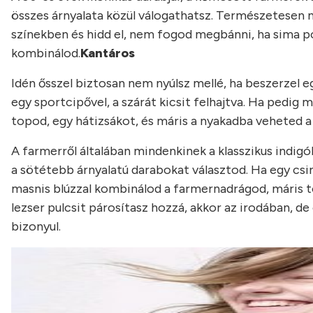
összes árnyalata közül válogathatsz. Természetesen 
színekben és hidd el, nem fogod megbánni, ha sima pól
kombinálod.
Kantáros
Idén ősszel biztosan nem nyúlsz mellé, ha beszerzel 
egy sportcipővel, a szárát kicsit felhajtva. Ha pedig
topod, egy hátizsákot, és máris a nyakadba veheted a 
A farmerről általában mindenkinek a klasszikus indigók
a sötétebb árnyalatú darabokat választod. Ha egy csi
masnis blúzzal kombinálod a farmernadrágod, máris tö
lezser pulcsit párosítasz hozzá, akkor az irodában, de
bizonyul.