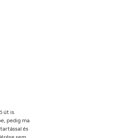
 út is.
pe, pedig ma
tartással és
elérése sem