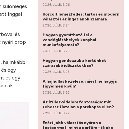
2026. JÚLIUS 26.
n különleges
ett inggel
Korcolt lemezfedés: tartós és modern
választás az ingatlanok számára
2026. JÚLIUS 24.
rbóval és
Hogyan gyorsítható fel a
vendéglátóhelyek konyhai
c nyári crop
munkafolyamata?
2026. JÚLIUS 23.
Hogyan gondozzuk a kertünket
, ha inkább
szárazabb időszakokban?
 és egy
2026. JÚLIUS 23.
nt és egy
A hajhullás kezelése: miért ne hagyja
tásnak
figyelmen kívül?
2026. JÚLIUS 23.
Az ízületvédelem fontossága: mit
tehetsz fiatalon a porckopás ellen?
2026. JÚLIUS 22.
Ezért jobb választás nyáron a
testpermet, mint a parfüm – jó oka