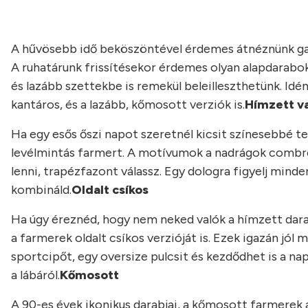
A hűvösebb idő beköszöntével érdemes átnéznünk gar
A ruhatárunk frissítésekor érdemes olyan alapdarabok
és lazább szettekbe is remekül beleilleszthetünk. Id
kantáros, és a lazább, kőmosott verziók is.
Hímzett v
Ha egy esős őszi napot szeretnél kicsit színesebbé te
levélmintás farmert. A motívumok a nadrágok combrész
lenni, trapézfazont válassz. Egy dologra figyelj min
kombináld.
Oldalt csíkos
Ha úgy éreznéd, hogy nem neked valók a hímzett dara
a farmerek oldalt csíkos verzióját is. Ezek igazán jól
sportcipőt, egy oversize pulcsit és kezdődhet is a na
a lábáról.
Kőmosott
A 90-es évek ikonikus darabjai, a kőmosott farmerek a