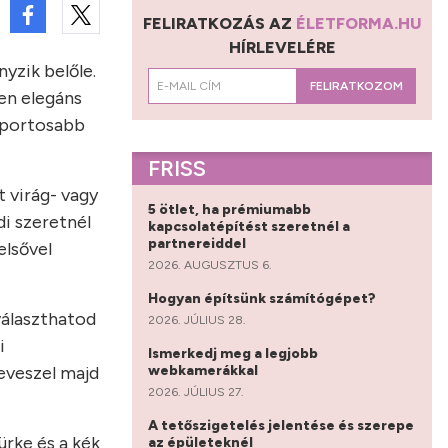
FELIRATKOZÁS AZ
ÉLETFORMA.HU
HÍRLEVELÉRE
yzik belőle.
FELIRATKOZOM
en elegáns
 sportosabb
FRISS
t virág- vagy
5 ötlet, ha prémiumabb
di szeretnél
kapcsolatépítést szeretnél a
partnereiddel
elsővel
2026. AUGUSZTUS 6.
Hogyan építsünk számítógépet?
választhatod
2026. JÚLIUS 28.
i
Ismerkedj meg a legjobb
webkamerákkal
leveszel majd
2026. JÚLIUS 27.
A tetőszigetelés jelentése és szerepe
ürke és a kék
az épületeknél