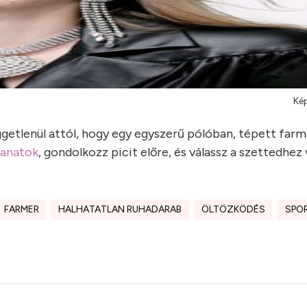
Kép
üggetlenül attól, hogy egy egyszerű pólóban, tépett far
lanatok
, gondolkozz picit előre, és válassz a szettedhez
FARMER
HALHATATLAN RUHADARAB
ÖLTÖZKÖDÉS
SPO