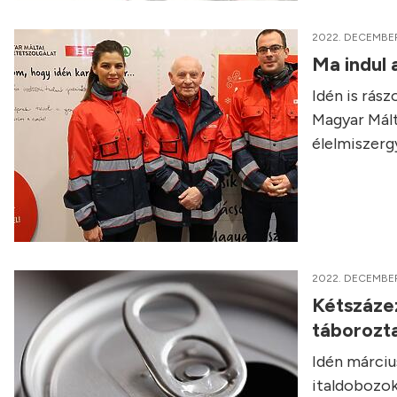
2022. DECEMBER
Ma indul
Idén is rás
Magyar Mált
élelmiszerg
2022. DECEMBER
Kétszázez
táborozt
Idén március
italdobozo