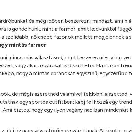
dróbunkat és még időben beszerezni mindazt, ami hián
ra is gondolnunk, mint a farmer, amit kedvünktől függő
én a szolidabb, nőiesebb fazonok mellett megjelennek a
agy mintás farmer
nni, nincs más választásod, mint beszerezni egy hímzet
ét, vagy akár a szárukat is díszíthetik. Ha igazán tren
denképp, hogy a mintás darabokat egyszínű, egyszerűbb f
bok, de mégis szeretnéd valamivel feldobni a szetted, 
 mutatnak egy sportos outfitben: kapj fel hozzá egy trend
p. Ami biztos, hogy egy ilyen vagány naciban mindenkit 
z idei év nagy visszatérőinek számítanak. A fekete, a sz