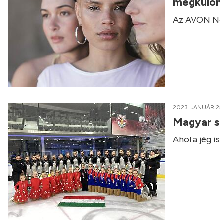
megkülön
Az AVON Nőn
2023. JANUÁR 2
Magyar sz
Ahol a jég i