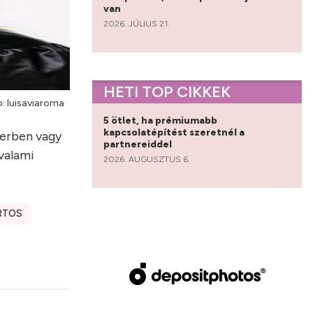
van
2026. JÚLIUS 21.
HETI TOP CIKKEK
: luisaviaroma
5 ötlet, ha prémiumabb
kapcsolatépítést szeretnél a
merben vagy
partnereiddel
 valami
2026. AUGUSZTUS 6.
RTOS