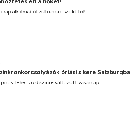
böztetés éri a nőket!
ap alkalmából változásra szólít fel!
5.
inkronkorcsolyázók óriási sikere Salzburgb
s piros fehér zöld színre változott vasárnap!