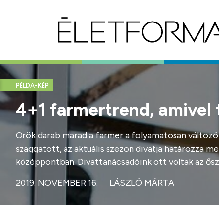
PÉLDA-KÉP
4+1 farmertrend, amivel t
Örök darab marad a farmer a folyamatosan változó d
szaggatott, az aktuális szezon divatja határozza meg
középpontban. Divattanácsadóink ott voltak az ősz
2019. NOVEMBER 16.
LÁSZLÓ MÁRTA