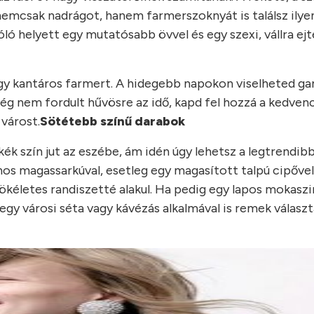
nemcsak nadrágot, hanem farmerszoknyát is találsz ilye
ó helyett egy mutatósabb övvel és egy szexi, vállra ejt
egy kantáros farmert. A hidegebb napokon viselheted ga
 még nem fordult hűvösre az idő, kapd fel hozzá a kedven
várost.
Sötétebb színű darabok
ék szín jut az eszébe, ám idén úgy lehetsz a legtrendibb
nos magassarkúval, esetleg egy magasított talpú cipővel
kéletes randiszetté alakul. Ha pedig egy lapos mokaszi
 egy városi séta vagy kávézás alkalmával is remek válasz