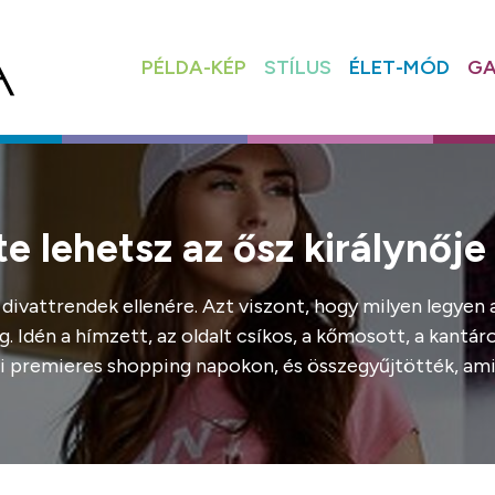
PÉLDA-KÉP
STÍLUS
ÉLET-MÓD
GA
e lehetsz az ősz királynője
ivattrendek ellenére. Azt viszont, hogy milyen legyen 
. Idén a hímzett, az oldalt csíkos, a kőmosott, a kantár
i premieres shopping napokon, és összegyűjtötték, amit