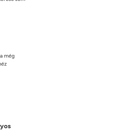
ha még
héz
nyos