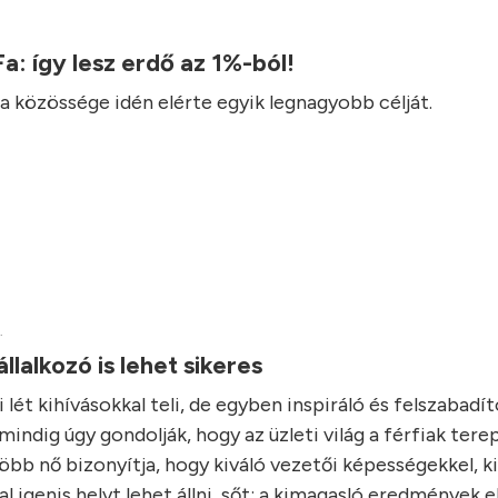
 Fa: így lesz erdő az 1%-ból!
Fa közössége idén elérte egyik legnagyobb célját.
.
állalkozó is lehet sikeres
i lét kihívásokkal teli, de egyben inspiráló és felszabadító
indig úgy gondolják, hogy az üzleti világ a férfiak tere
öbb nő bizonyítja, hogy kiváló vezetői képességekkel, ki
al igenis helyt lehet állni, sőt: a kimagasló eredmények 