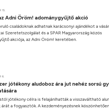
 15.
 az Adni Öröm! adománygyűjtő akció
zoruló családoknak adhatnak karácsonyi ajándékot a vásár
ai Szeretetszolgálat és a SPAR Magyarország közös
yűjtő akciója, az Adni Öröm! keretében.
 6.
er jótékony aludoboz ára jut nehéz sorsú g
atására
tól jótékony célra is felajánlhatták a visszaváltható al
k árát a fogyasztók. A kezdeményezésnek köszönhetően