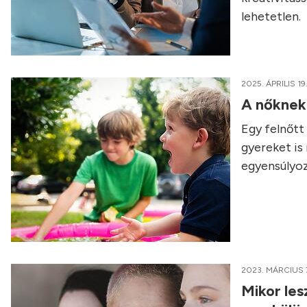
lehetetlen.
2025. ÁPRILIS 19
A nőknek 
Egy felnőtt
gyereket is
egyensúlyoz
2023. MÁRCIUS 
Mikor les