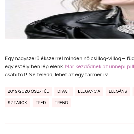
Egy nagyszerű ékszerrel minden nő csillog-villog – f
egy estélyiben lép elénk.
Már kezdődnek az ünnepi pil
csábítót! Ne feledd, lehet az egy farmer is!
2019/2020 ŐSZ-TÉL
DIVAT
ELEGANCIA
ELEGÁNS
SZTÁROK
TRED
TREND