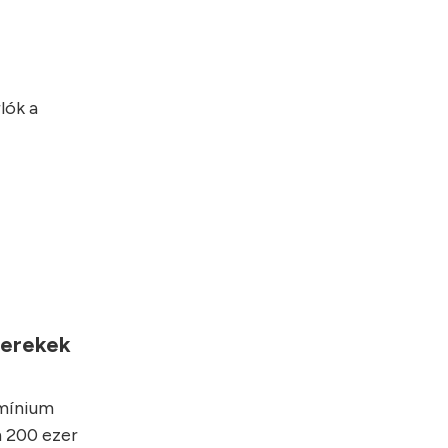
lók a
yerekek
umínium
 200 ezer