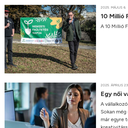
2025. MÁJUS 6.
10 Millió
A 10 Millió 
2025. ÁPRILIS 23
Egy női v
A vállalkozó
Sokan még m
már egyre t
kreativitáss