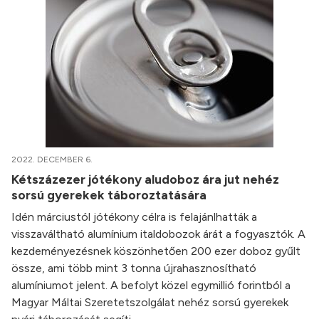
2022. DECEMBER 6.
Kétszázezer jótékony aludoboz ára jut nehéz
sorsú gyerekek táboroztatására
Idén márciustól jótékony célra is felajánlhatták a
visszaváltható alumínium italdobozok árát a fogyasztók. A
kezdeményezésnek köszönhetően 200 ezer doboz gyűlt
össze, ami több mint 3 tonna újrahasznosítható
alumíniumot jelent. A befolyt közel egymillió forintból a
Magyar Máltai Szeretetszolgálat nehéz sorsú gyerekek