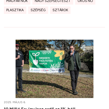
MAGYAR NŐK
NAGY SZÉPSÉGTESZT
OKOS NŐ
PLASZTIKA
SZÉPSÉG
SZTÁROK
2025. MÁJUS 6.
10 Millió Fa: így lesz erdő az 1%-ból!