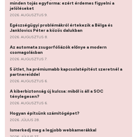
minden tojás egyforma: ezért érdemes figyelni a
jelöléseket
2026. AUGUSZTUS 9.
Egészségügyi problémákról értekezik a Bëlga és
Janklovics Péter a közös dalukban
2026. AUGUSZTUS 8.
Az automata zsugorfóliázók előnye a modern
csomagolásban
2026. AUGUSZTUS 7.
5 ötlet, ha prémiumabb kapcsolatépítést szeretnél a
partnereiddel
2026. AUGUSZTUS 6.
A kiberbiztonság új kulcsa: miből is áll a SOC
ténylegesen?
2026. AUGUSZTUS 6.
Hogyan építsünk számítógépet?
2026. JÚLIUS 28.
Ismerkedj meg a legjobb webkamerákkal
2026. JÚLIUS 27.