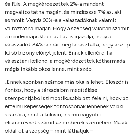
és füle. A megkérdezettek 2%-a mindent
megváltoztatna magán, és mindössze 7% az, aki
semmit. Vagyis 93%-a a válaszadóknak valamit
változtatna magán. Hogy a szépség valóban számít
a mindennapokban, azt az is igazolja, hogy a
válaszadók 84%-a már megtapasztalta, hogy a szép
külső bizony előnyt jelent. Ennek ellenére, ha
választani kellene, a megkérdezettek kétharmada
mégis inkább okos lenne, mint szép.
„Ennek azonban számos más oka is lehet. Először is
fontos, hogy a társadalom megítélése
szempontjából szimpatikusabb azt felelni, hogy az
értelmi képességek fontosabbak lennének valaki
számára, mint a külcsín, hiszen nagyobb
elismerésnek számít az emberek szemében. Másik
oldalról, a szépség – mint láthatjuk –