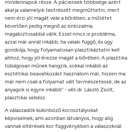
mindennapok része. A páciensek többsége azért
akarja valamelyik testrészét megműttetni, mert
nem érzi jól magát vele a bőrében, a műtétet
követően pedig megnő az önbizalma,
magabiztosabbá válik. Ezzel nincs is probléma,
azzal már annál inkább, ha valaki függő, és úgy
gondolja, hogy folyamatosan plasztikáztatni kell
ahhoz, hogy jól érezze magát a bőrében. A plasztika
túlságosan műnek hangzik, sokkal inkább az
esztétikai beavatkozást használom már, hiszen ma
már nem csak a folyamat vált természetessé, de az
anyagok is egyre inkább” - véli dr. László Zsolt,
plasztikai sebész.
A válaszadók különböző korosztályokat
képviselnek, ami azonban látványos, hogy alig
vannak eltérések kor függvényében a válaszoknál.