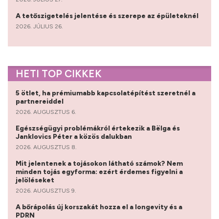
A tetőszigetelés jelentése és szerepe az épületeknél
2026. JÚLIUS 26.
HETI TOP CIKKEK
5 ötlet, ha prémiumabb kapcsolatépítést szeretnél a
partnereiddel
2026. AUGUSZTUS 6.
Egészségügyi problémákról értekezik a Bëlga és
Janklovics Péter a közös dalukban
2026. AUGUSZTUS 8.
Mit jelentenek a tojásokon látható számok? Nem
minden tojás egyforma: ezért érdemes figyelni a
jelöléseket
2026. AUGUSZTUS 9.
A bőrápolás új korszakát hozza el a longevity és a
PDRN