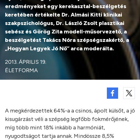
eredményeket egy kerekasztal-beszélgetés
keretében értékelte Dr. Almási Kitti klinikai
szakpszichológus, Dr. László Zsolt plasztikai
sebész és Görög Zita modell-műsorvezető, a
beszélgetést Takács Nóra szépségszakértő, a
„Hogyan Legyek Jó Nő” arca moderálta.
2013. ÁPRILIS 19.
ÉLETFORMA
A megkérdezettek 64%-a a csinos, ápolt külsőt, a jó
kisugárzást véli a szépség legfőbb fokmérőjének,
míg több mint 18% inkább a harmóniát,
nyugodtságot tartja annak. Mindössze 8,5%