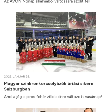
Az AVON Nőnap alkalmából változásra szólít fel!
2023. JANUÁR 25.
Magyar szinkronkorcsolyázók óriási sikere
Salzburgban
Ahol a jég is piros fehér zöld színre változott vasárnap!