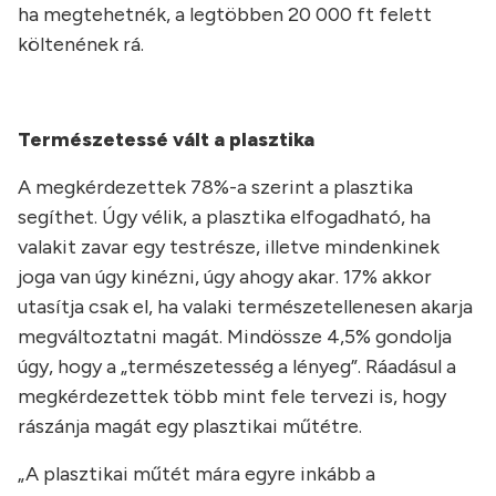
ha megtehetnék, a legtöbben 20 000 ft felett
költenének rá.
Természetessé vált a plasztika
A megkérdezettek 78%-a szerint a plasztika
segíthet. Úgy vélik, a plasztika elfogadható, ha
valakit zavar egy testrésze, illetve mindenkinek
joga van úgy kinézni, úgy ahogy akar. 17% akkor
utasítja csak el, ha valaki természetellenesen akarja
megváltoztatni magát. Mindössze 4,5% gondolja
úgy, hogy a „természetesség a lényeg”. Ráadásul a
megkérdezettek több mint fele tervezi is, hogy
rászánja magát egy plasztikai műtétre.
„A plasztikai műtét mára egyre inkább a