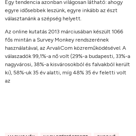
Egy tendencia azonban világosan látható: ahogy
egyre idősebbek leszünk, egyre inkább az észt
választanánk a szépség helyett.
Az online kutatás 2013 márciusában készült 1066
fős mintán a Survey Monkey rendszerének
használatával, az ArvaliCom közreműködésével. A
válaszadók 99,1%-a nő volt (29%-a budapesti, 33%-a
nagyvárosi, 38%-a kisvárosokból és falvakból került
ki), 58%-uk 35 év alatti, míg 48% 35 év feletti volt
az