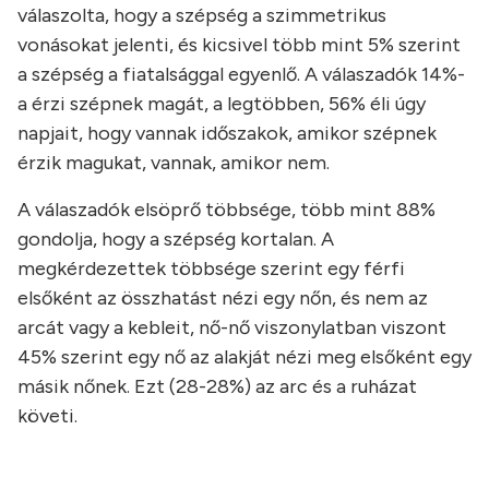
válaszolta, hogy a szépség a szimmetrikus
vonásokat jelenti, és kicsivel több mint 5% szerint
a szépség a fiatalsággal egyenlő. A válaszadók 14%-
a érzi szépnek magát, a legtöbben, 56% éli úgy
napjait, hogy vannak időszakok, amikor szépnek
érzik magukat, vannak, amikor nem.
A válaszadók elsöprő többsége, több mint 88%
gondolja, hogy a szépség kortalan. A
megkérdezettek többsége szerint egy férfi
elsőként az összhatást nézi egy nőn, és nem az
arcát vagy a kebleit, nő-nő viszonylatban viszont
45% szerint egy nő az alakját nézi meg elsőként egy
másik nőnek. Ezt (28-28%) az arc és a ruházat
követi.