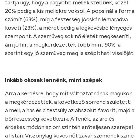
tartja úgy, hogy a nagyobb mellek szebbek, közel
20% pedig a kis mellekre voksol. A popsinál a forma
számít (63%), míg a feszesség jócskán lemaradva
követi (23%), a méret pedig a legkevésbé lényeges
szempont. A szemüveg sok nő életét megkeseríti,
ám jó hír: a megkérdezettek több mint 90%-a
szerint egy jó szemüveg meg is szépítheti viselőjét.
Inkább okosak lennénk, mint szépek
Arra a kérdésre, hogy mit változtatnának magukon
a megkérdezettek, a következő sorrend született:
a mell, a has és a testsúly az abszolút favorit, majd a
bőrfeszesség következik. A fenék, az arc és
érdekes módon az orr szintén erőteljesen szerepel
a listán. Viszonylag kevés nőt zavar szemének színe