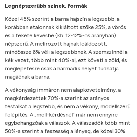
Legnépszerűbb színek, formák
Közel 45% szerint a barna hajszín a legszebb, a
korábban etalonnak kikiáltott szőke 25%, a vörös
és a fekete kevésbé (kb. 12-12%-os arányban)
népszerű. A melírozott hajnak leáldozott,
mindössze 6% véli a legszebbnek. A szemszínnél a
kék vezet, több mint 40%-al, ezt követi a zöld, és
meglepetésre csak a harmadik helyet tudhatja
magáénak a barna.
A vékonyság immáron nem alapkövetelmény, a
megkérdezettek 70%-a szerint az arányos
testalkat a legszebb, és nem a vékony, modellszerű
felépítés. A „mell-kérdésnél” már nem ennyire
egybehangzóak a válaszok. A válaszadók több mint
50%-a szerint a feszesség a lényeg, de közel 30%