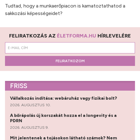
Tudtad, hogy a munkaerőpiacon is kamatoztathatod a
sakkozási képességeidet?
FELIRATKOZÁS AZ
ÉLETFORMA.HU
HÍRLEVELÉRE
FELIRATKOZOM
FRISS
Vállalkozás indítása: webáruház vagy fizikai bolt?
2026. AUGUSZTUS 10.
A bőrápolás új korszakát hozza el a longevity és a
PDRN
2026. AUGUSZTUS 9.
Mit jelentenek a tojásokon látható számok? Nem