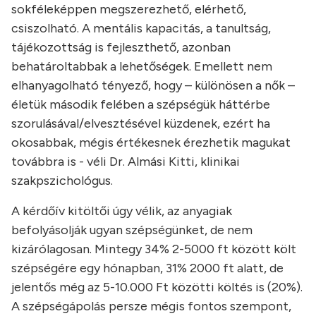
sokféleképpen megszerezhető, elérhető,
csiszolható. A mentális kapacitás, a tanultság,
tájékozottság is fejleszthető, azonban
behatároltabbak a lehetőségek. Emellett nem
elhanyagolható tényező, hogy – különösen a nők –
életük második felében a szépségük háttérbe
szorulásával/elvesztésével küzdenek, ezért ha
okosabbak, mégis értékesnek érezhetik magukat
továbbra is - véli Dr. Almási Kitti, klinikai
szakpszichológus.
A kérdőív kitöltői úgy vélik, az anyagiak
befolyásolják ugyan szépségünket, de nem
kizárólagosan. Mintegy 34% 2-5000 ft között költ
szépségére egy hónapban, 31% 2000 ft alatt, de
jelentős még az 5-10.000 Ft közötti költés is (20%).
A szépségápolás persze mégis fontos szempont,