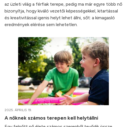
az üzleti világ a férfiak terepe, pedig ma már egyre több nő
bizonyítja, hogy kiváló vezetői képességekkel, kitartással
és kreativitással igenis helyt lehet állni, sőt: a kimagasló
eredmények elérése sem lehetetlen.
2025. ÁPRILIS 19.
A nőknek számos terepen kell helytállni
Egy felnőtt nő élete számos szerepből tevődik össze.