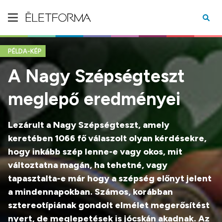
PÉLDA-KÉP
A Nagy Szépségteszt
meglepő eredményei
Lezárult a Nagy Szépségteszt, amely
keretében 1066 fő válaszolt olyan kérdésekre,
hogy inkább szép lenne-e vagy okos, mit
változtatna magán, ha tehetné, vagy
tapasztalta-e már hogy a szépség előnyt jelent
a mindennapokban. Számos, korábban
sztereotípiának gondolt elmélet megerősítést
nyert, de meglepetések is jócskán akadnak. Az