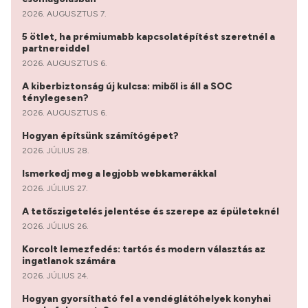
2026. AUGUSZTUS 7.
5 ötlet, ha prémiumabb kapcsolatépítést szeretnél a
partnereiddel
2026. AUGUSZTUS 6.
A kiberbiztonság új kulcsa: miből is áll a SOC
ténylegesen?
2026. AUGUSZTUS 6.
Hogyan építsünk számítógépet?
2026. JÚLIUS 28.
Ismerkedj meg a legjobb webkamerákkal
2026. JÚLIUS 27.
A tetőszigetelés jelentése és szerepe az épületeknél
2026. JÚLIUS 26.
Korcolt lemezfedés: tartós és modern választás az
ingatlanok számára
2026. JÚLIUS 24.
Hogyan gyorsítható fel a vendéglátóhelyek konyhai