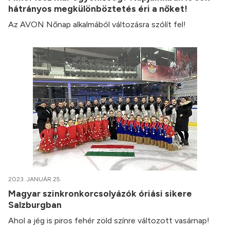
hátrányos megkülönböztetés éri a nőket!
Az AVON Nőnap alkalmából változásra szólít fel!
2023. JANUÁR 25.
Magyar szinkronkorcsolyázók óriási sikere
Salzburgban
Ahol a jég is piros fehér zöld színre változott vasárnap!