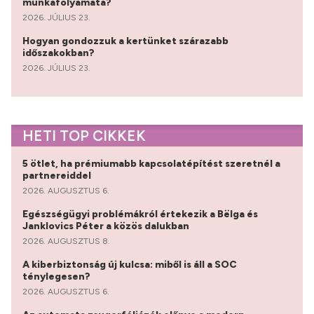
munkafolyamata?
2026. JÚLIUS 23.
Hogyan gondozzuk a kertünket szárazabb
időszakokban?
2026. JÚLIUS 23.
HETI TOP CIKKEK
5 ötlet, ha prémiumabb kapcsolatépítést szeretnél a
partnereiddel
2026. AUGUSZTUS 6.
Egészségügyi problémákról értekezik a Bëlga és
Janklovics Péter a közös dalukban
2026. AUGUSZTUS 8.
A kiberbiztonság új kulcsa: miből is áll a SOC
ténylegesen?
2026. AUGUSZTUS 6.