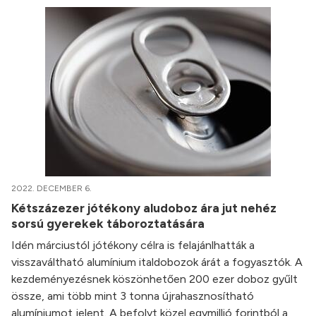
2022. DECEMBER 6.
Kétszázezer jótékony aludoboz ára jut nehéz
sorsú gyerekek táboroztatására
Idén márciustól jótékony célra is felajánlhatták a
visszaváltható alumínium italdobozok árát a fogyasztók. A
kezdeményezésnek köszönhetően 200 ezer doboz gyűlt
össze, ami több mint 3 tonna újrahasznosítható
alumíniumot jelent. A befolyt közel egymillió forintból a