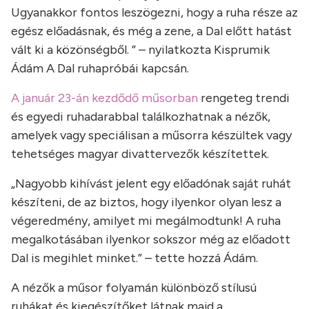
Ugyanakkor fontos leszögezni, hogy a ruha része az
egész előadásnak, és még a zene, a Dal előtt hatást
vált ki a közönségből. ” – nyilatkozta Kisprumik
Ádám A Dal ruhapróbái kapcsán.
A január 23-án kezdődő műsorban
rengeteg trendi
és egyedi ruhadarabbal találkozhatnak a nézők,
amelyek vagy speciálisan a műsorra készültek vagy
tehetséges magyar divattervezők készítettek.
„Nagyobb kihívást jelent egy előadónak saját ruhát
készíteni, de az biztos, hogy ilyenkor olyan lesz a
végeredmény, amilyet mi megálmodtunk! A ruha
megalkotásában ilyenkor sokszor még az előadott
Dal is megihlet minket.” – tette hozzá Ádám.
A nézők a műsor folyamán különböző stílusú
ruhákat és kiegészítőket látnak majd a