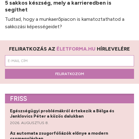
5 sakkos készség, mely a karrieredben is
segíthet
Tudtad, hogy a munkaerőpiacon is kamatoztathatod a
sakkozási képességeidet?
FELIRATKOZÁS AZ
ÉLETFORMA.HU
HÍRLEVELÉRE
FELIRATKOZOM
FRISS
Egészségügyi problémákról értekezik a Bëlga és
Janklovics Péter a közös dalukban
2026. AUGUSZTUS 8.
Az automata zsugorfóliázók előnye a modern
csomagolásban