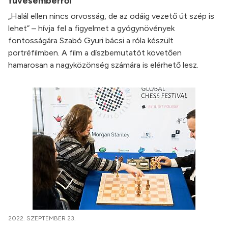
füvesemberről
„Halál ellen nincs orvosság, de az odáig vezető út szép is
lehet” – hívja fel a figyelmet a gyógynövények
fontosságára Szabó Gyuri bácsi a róla készült
portréfilmben. A film a díszbemutatót követően
hamarosan a nagyközönség számára is elérhető lesz.
2022. SZEPTEMBER 23.