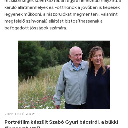
rezsiköltségek következtében egyre nehezebb helyzetbe
kerülő állatmenhelyek és -otthonok a jövőben is képesek
legyenek működni, a rászorulókat megmenteni, valamint
megfelelő színvonalú ellátást biztosíthassanak a
befogadott jószágok számára.
2022. OKTÓBER 21.
Portréfilm készült Szabó Gyuri bácsiról, a bükki