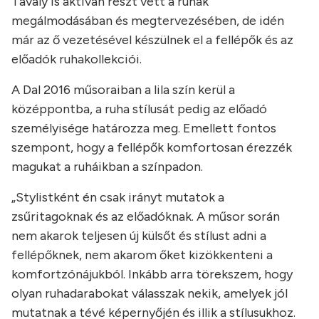
Tavaly is aktívan részt vett a ruhák
megálmodásában és megtervezésében, de idén
már az ő vezetésével készülnek el a fellépők és az
előadók ruhakollekciói.
A Dal 2016 műsoraiban a lila szín kerül a
középpontba, a ruha stílusát pedig az előadó
személyisége határozza meg. Emellett fontos
szempont, hogy a fellépők komfortosan érezzék
magukat a ruháikban a színpadon.
„Stylistként én csak irányt mutatok a
zsűritagoknak és az előadóknak. A műsor során
nem akarok teljesen új külsőt és stílust adni a
fellépőknek, nem akarom őket kizökkenteni a
komfortzónájukból. Inkább arra törekszem, hogy
olyan ruhadarabokat válasszak nekik, amelyek jól
mutatnak a tévé képernyőjén és illik a stílusukhoz.