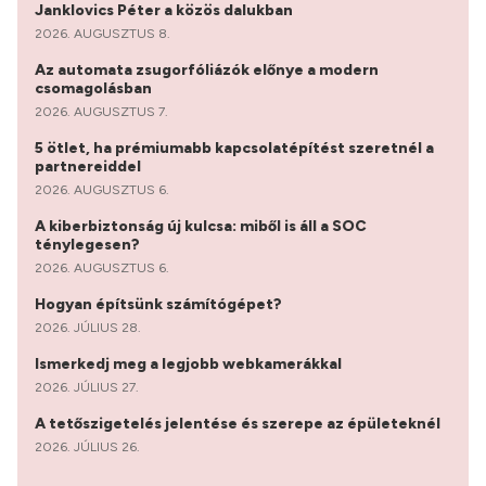
Janklovics Péter a közös dalukban
2026. AUGUSZTUS 8.
Az automata zsugorfóliázók előnye a modern
csomagolásban
2026. AUGUSZTUS 7.
5 ötlet, ha prémiumabb kapcsolatépítést szeretnél a
partnereiddel
2026. AUGUSZTUS 6.
A kiberbiztonság új kulcsa: miből is áll a SOC
ténylegesen?
2026. AUGUSZTUS 6.
Hogyan építsünk számítógépet?
2026. JÚLIUS 28.
Ismerkedj meg a legjobb webkamerákkal
2026. JÚLIUS 27.
A tetőszigetelés jelentése és szerepe az épületeknél
2026. JÚLIUS 26.