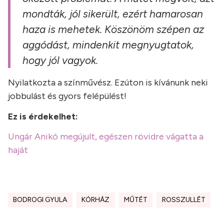
mondták, jól sikerült, ezért hamarosan
haza is mehetek. Köszönöm szépen az
aggódást, mindenkit megnyugtatok,
hogy jól vagyok.
Nyilatkozta a színművész. Ezúton is kívánunk neki
jobbulást és gyors felépülést!
Ez is érdekelhet:
Ungár Anikó megújult, egészen rövidre vágatta a
haját
BODROGI GYULA
KÓRHÁZ
MŰTÉT
ROSSZULLÉT