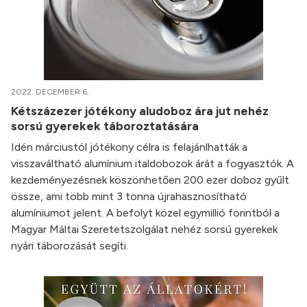
2022. DECEMBER 6.
Kétszázezer jótékony aludoboz ára jut nehéz
sorsú gyerekek táboroztatására
Idén márciustól jótékony célra is felajánlhatták a
visszaváltható alumínium italdobozok árát a fogyasztók. A
kezdeményezésnek köszönhetően 200 ezer doboz gyűlt
össze, ami több mint 3 tonna újrahasznosítható
alumíniumot jelent. A befolyt közel egymillió forintból a
Magyar Máltai Szeretetszolgálat nehéz sorsú gyerekek
nyári táborozását segíti.