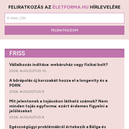
FELIRATKOZÁS AZ
ÉLETFORMA.HU
HÍRLEVELÉRE
FELIRATKOZOM
FRISS
Vállalkozás indítása: webáruház vagy fizikai bolt?
2026. AUGUSZTUS 10.
A bőrápolás új korszakát hozza el a longevity és a
PDRN
2026. AUGUSZTUS 9.
Mit jelentenek a tojásokon látható számok? Nem
minden tojás egyforma: ezért érdemes figyelni a
jelöléseket
2026. AUGUSZTUS 9.
Egészségügyi problémákról értekezik a Bëlga és