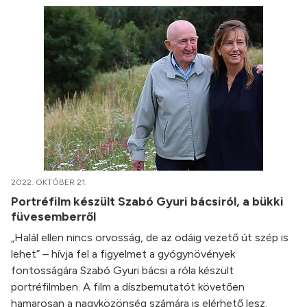
2022. OKTÓBER 21.
Portréfilm készült Szabó Gyuri bácsiról, a bükki
füvesemberről
„Halál ellen nincs orvosság, de az odáig vezető út szép is
lehet” – hívja fel a figyelmet a gyógynövények
fontosságára Szabó Gyuri bácsi a róla készült
portréfilmben. A film a díszbemutatót követően
hamarosan a nagyközönség számára is elérhető lesz.