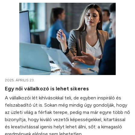
2025. ÁPRILIS 23.
Egy női vállalkozó is lehet sikeres
A vállalkozói lét kihívásokkal teli, de egyben inspiráló és
felszabadító út is. Sokan még mindig úgy gondolják, hogy
az üzleti világ a férfiak terepe, pedig ma már egyre több nő
bizonyítja, hogy kiváló vezetői képességekkel, kitartással
és kreativitással igenis helyt lehet állni, sőt: a kimagasló
eredmények elérése sem lehetetlen.