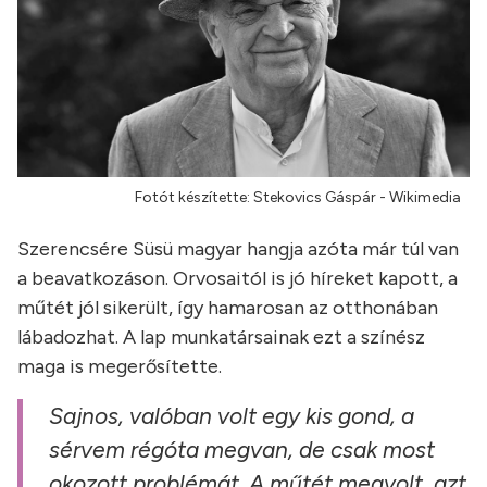
Fotót készítette: Stekovics Gáspár - Wikimedia
Szerencsére Süsü magyar hangja azóta már túl van
a beavatkozáson. Orvosaitól is jó híreket kapott, a
műtét jól sikerült, így hamarosan az otthonában
lábadozhat. A lap munkatársainak ezt a színész
maga is megerősítette.
Sajnos, valóban volt egy kis gond, a
sérvem régóta megvan, de csak most
okozott problémát. A műtét megvolt, azt