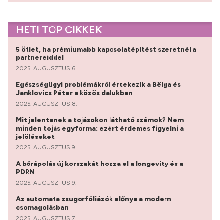
HETI TOP CIKKEK
5 ötlet, ha prémiumabb kapcsolatépítést szeretnél a
partnereiddel
2026. AUGUSZTUS 6.
Egészségügyi problémákról értekezik a Bëlga és
Janklovics Péter a közös dalukban
2026. AUGUSZTUS 8.
Mit jelentenek a tojásokon látható számok? Nem
minden tojás egyforma: ezért érdemes figyelni a
jelöléseket
2026. AUGUSZTUS 9.
A bőrápolás új korszakát hozza el a longevity és a
PDRN
2026. AUGUSZTUS 9.
Az automata zsugorfóliázók előnye a modern
csomagolásban
2026. AUGUSZTUS 7.