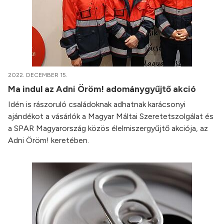
2022. DECEMBER 15.
Ma indul az Adni Öröm! adománygyűjtő akció
Idén is rászoruló családoknak adhatnak karácsonyi
ajándékot a vásárlók a Magyar Máltai Szeretetszolgálat és
a SPAR Magyarország közös élelmiszergyűjtő akciója, az
Adni Öröm! keretében.