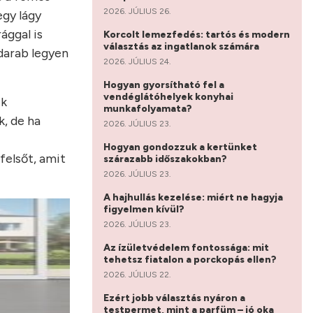
2026. JÚLIUS 26.
egy lágy
ággal is
Korcolt lemezfedés: tartós és modern
választás az ingatlanok számára
 darab legyen
2026. JÚLIUS 24.
Hogyan gyorsítható fel a
vendéglátóhelyek konyhai
ik
munkafolyamata?
k, de ha
2026. JÚLIUS 23.
Hogyan gondozzuk a kertünket
felsőt, amit
szárazabb időszakokban?
2026. JÚLIUS 23.
A hajhullás kezelése: miért ne hagyja
figyelmen kívül?
2026. JÚLIUS 23.
Az ízületvédelem fontossága: mit
tehetsz fiatalon a porckopás ellen?
2026. JÚLIUS 22.
Ezért jobb választás nyáron a
testpermet, mint a parfüm – jó oka