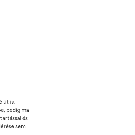
 út is.
pe, pedig ma
tartással és
elérése sem