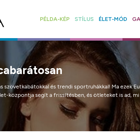
PÉLDA-KÉP
STÍLUS
ÉLET-MÓD
GA
rcabarátosan
ns szövetkabátokkal és trendi sportruhákkal! Ma ezek Eu
et-központja segít a frissítésben, és ötleteket is ad,