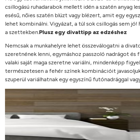
csillogású ruhadarabok mellett idén a szatén anyag l
esésű, nőies szatén blúzt vagy blézert, amit egy egy
lehet kombinálni. Vigyázat, a túl sok csillogás sem jó
a szettekben.
Plusz egy divattipp az edzéshez
Nemcsak a munkahelyre lehet összeválogatni a divato
szeretnének lenni, egymáshoz passzoló nadrágot és fe
valaki saját maga szeretne variálni, mindenképp figyel
természetesen a fehér színek kombinációit javasoljuk.
szuperül variálhatnak egy egyszínű futónadrággal vagy