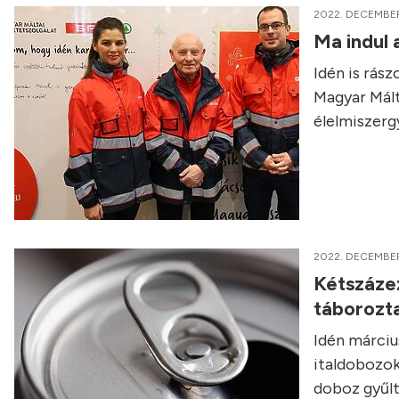
2022. DECEMBER
Ma indul
Idén is rás
Magyar Mált
élelmiszerg
2022. DECEMBER
Kétszázez
táborozt
Idén március
italdobozo
doboz gyűlt