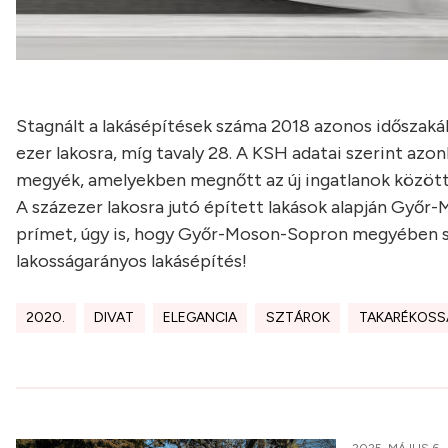
Stagnált a lakásépítések száma 2018 azonos időszakáho
ezer lakosra, míg tavaly 28. A KSH adatai szerint azo
megyék, amelyekben megnőtt az új ingatlanok között 
A százezer lakosra jutó épített lakások alapján Győ
prímet, úgy is, hogy Győr-Moson-Sopron megyében st
lakosságarányos lakásépítés!
2020.
DIVAT
ELEGANCIA
SZTÁROK
TAKARÉKOSS