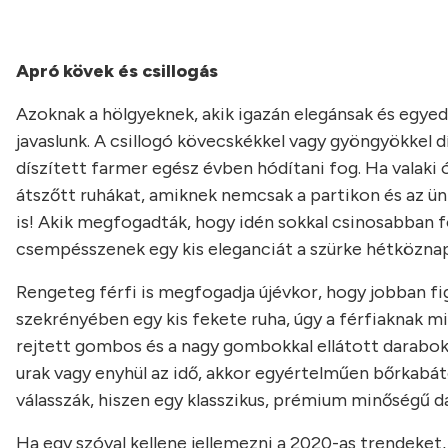
Apró kövek és csillogás
Azoknak a hölgyeknek, akik igazán elegánsak és egyed
javaslunk. A csillogó kövecskékkel vagy gyöngyökkel 
díszített farmer egész évben hódítani fog. Ha valaki ó
átszőtt ruhákat, amiknek nemcsak a partikon és az 
is! Akik megfogadták, hogy idén sokkal csinosabban f
csempésszenek egy kis eleganciát a szürke hétközna
Rengeteg férfi is megfogadja újévkor, hogy jobban figy
szekrényében egy kis fekete ruha, úgy a férfiaknak m
rejtett gombos és a nagy gombokkal ellátott darabok 
urak vagy enyhül az idő, akkor egyértelműen bőrkabát
válasszák, hiszen egy klasszikus, prémium minőségű d
Ha egy szóval kellene jellemezni a 2020-as trendeket,