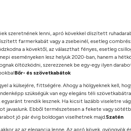
iek szeretnének lenni, apró kövekkel díszített ruhadar
díszített farmerkabát vagy a zsebeinél, esetleg combré
dzkodna a kövektől, az választhat fényes, esetleg csillo
ünnepi eseményeken lesz helyük 2020-ban, hanem a hét
ognak öltözködni, szerezzenek be egy-egy ilyen darabot
pokba!
Bőr- és szövetkabátok
el a külsejére, fittségére. Ahogy a hölgyeknek kell, hog
indenképp szükségük van egy elegáns téli szövetkabátra.
egyaránt trendik lesznek. Ha kicsit lazább viseletre vá
ot javaslunk. Ebből természetesen a fekete vagy sötétb
arabot jó pár évig boldogan viselhetnek majd.
Szatén
 akkor az az elegancia lenne. Az apró kövek, gyöngyök é