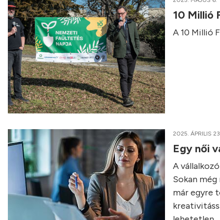
2025. MÁJUS 6.
10 Millió
A 10 Millió 
2025. ÁPRILIS 23
Egy női v
A vállalkozó
Sokan még m
már egyre t
kreativitáss
lehetetlen.