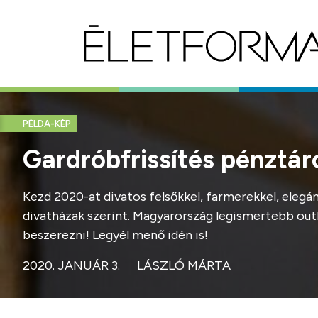
PÉLDA-KÉP
Gardróbfrissítés pénztá
Kezd 2020-at divatos felsőkkel, farmerekkel, elegá
divatházak szerint. Magyarország legismertebb outl
beszerezni! Legyél menő idén is!
2020. JANUÁR 3.
LÁSZLÓ MÁRTA