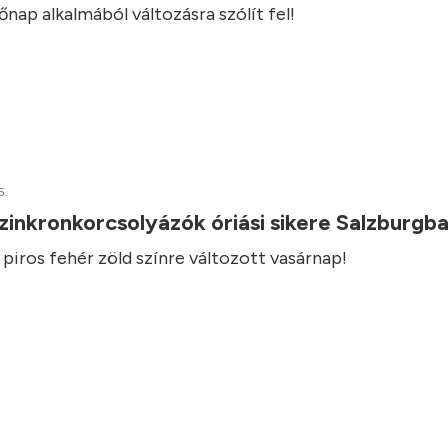
ap alkalmából változásra szólít fel!
5.
inkronkorcsolyázók óriási sikere Salzburgb
s piros fehér zöld színre változott vasárnap!