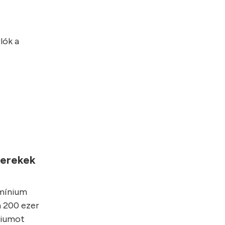
lók a
yerekek
umínium
 200 ezer
niumot