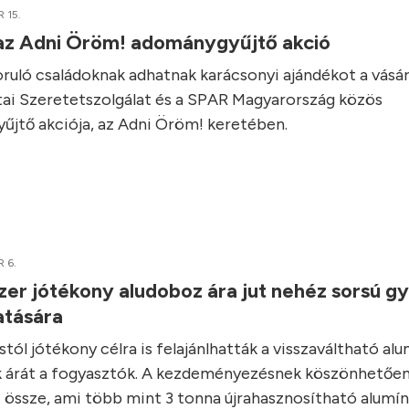
 15.
 az Adni Öröm! adománygyűjtő akció
zoruló családoknak adhatnak karácsonyi ajándékot a vásár
ai Szeretetszolgálat és a SPAR Magyarország közös
yűjtő akciója, az Adni Öröm! keretében.
 6.
er jótékony aludoboz ára jut nehéz sorsú g
atására
tól jótékony célra is felajánlhatták a visszaváltható al
k árát a fogyasztók. A kezdeményezésnek köszönhetően
 össze, ami több mint 3 tonna újrahasznosítható alumí