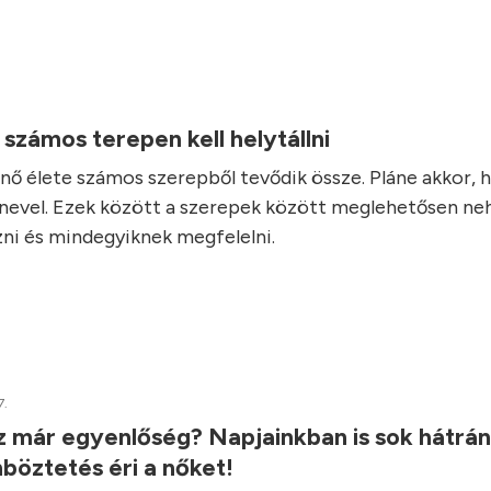
.
számos terepen kell helytállni
 nő élete számos szerepből tevődik össze. Pláne akkor, 
 nevel. Ezek között a szerepek között meglehetősen ne
ni és mindegyiknek megfelelni.
7.
z már egyenlőség? Napjainkban is sok hátrá
böztetés éri a nőket!