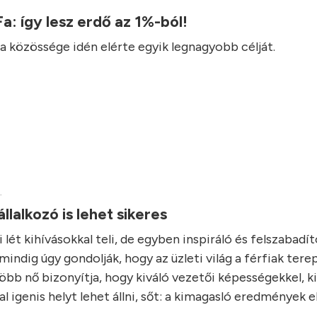
 Fa: így lesz erdő az 1%-ból!
Fa közössége idén elérte egyik legnagyobb célját.
.
állalkozó is lehet sikeres
i lét kihívásokkal teli, de egyben inspiráló és felszabadító
indig úgy gondolják, hogy az üzleti világ a férfiak tere
öbb nő bizonyítja, hogy kiváló vezetői képességekkel, ki
al igenis helyt lehet állni, sőt: a kimagasló eredmények 