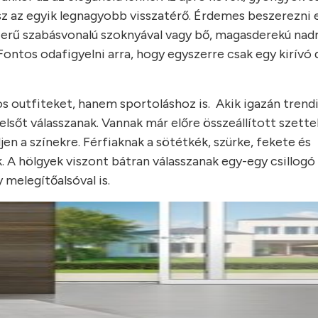
esz az egyik legnagyobb visszatérő. Érdemes beszerezni 
szerű szabásvonalú szoknyával vagy bő, magasderekú nadr
! Fontos odafigyelni arra, hogy egyszerre csak egy kirívó
s outfiteket, hanem sportoláshoz is. Akik igazán trend
lsőt válasszanak. Vannak már előre összeállított szette
jen a színekre. Férfiaknak a sötétkék, szürke, fekete és
 A hölgyek viszont bátran válasszanak egy-egy csillogó 
 melegítőalsóval is.