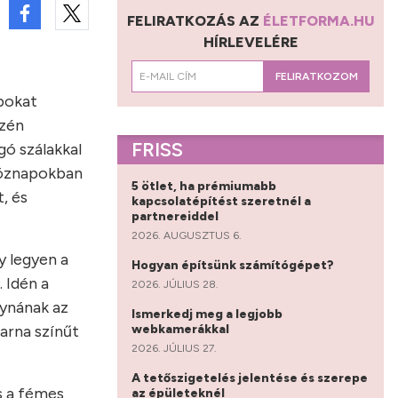
FELIRATKOZÁS AZ
ÉLETFORMA.HU
HÍRLEVELÉRE
FELIRATKOZOM
abokat
szén
FRISS
gó szálakkal
köznapokban
5 ötlet, ha prémiumabb
, és
kapcsolatépítést szeretnél a
partnereiddel
2026. AUGUSZTUS 6.
y legyen a
Hogyan építsünk számítógépet?
 Idén a
2026. JÚLIUS 28.
gynának az
Ismerkedj meg a legjobb
webkamerákkal
arna színűt
2026. JÚLIUS 27.
A tetőszigetelés jelentése és szerepe
s a fémes
az épületeknél