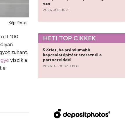
van
2026. JÚLIUS 21.
Kép: Roto
tott 100
HETI TOP CIKKEK
 olyan
5 ötlet, ha prémiumabb
gyot zuhant.
kapcsolatépítést szeretnél a
egye
viszik a
partnereiddel
2026. AUGUSZTUS 6.
t a