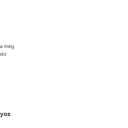
ha még
héz
nyos