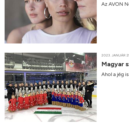
Az AVON Nőn
2023. JANUÁR 2
Magyar sz
Ahol a jég i