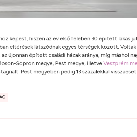
z képest, hiszen az év első felében 30 épített lakás ju
nban eltérések látszódnak egyes térségek között. Voltak
az újonnan épített családi házak aránya, míg máshol na
r-Moson-Sopron megye, Pest megye, illetve
Veszprém m
agnált, Pest megyében pedig 13 százalékkal visszaeset
ÁG