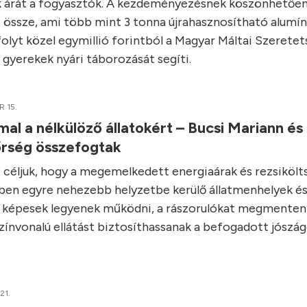
k árát a fogyasztók. A kezdeményezésnek köszönhetően
 össze, ami több mint 3 tonna újrahasznosítható alumí
folyt közel egymillió forintból a Magyar Máltai Szeretet
 gyerekek nyári táborozását segíti.
 15.
al a nélkülöző állatokért – Bucsi Mariann és
őrség összefogtak
 céljuk, hogy a megemelkedett energiaárak és rezsiköl
en egyre nehezebb helyzetbe kerülő állatmenhelyek é
s képesek legyenek működni, a rászorulókat megmenteni
zínvonalú ellátást biztosíthassanak a befogadott jószá
21.