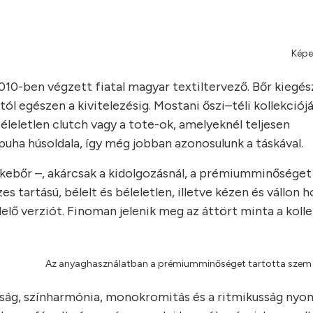
Képe
-ben végzett fiatal magyar textiltervező. Bőr kiegész
stól egészen a kivitelezésig. Mostani őszi–téli kollekció
éleletlen clutch vagy a tote-ok, amelyeknél teljesen
puha húsoldala, így még jobban azonosulunk a táskával.
kebőr –, akárcsak a kidolgozásnál, a prémiumminőséget
s tartású, bélelt és béleletlen, illetve kézen és vállon 
lelő verziót. Finoman jelenik meg az áttört minta a koll
Az anyaghasználatban a prémiumminőséget tartotta szem e
sság, színharmónia, monokromitás és a ritmikusság ny