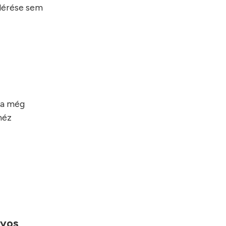
elérése sem
ha még
héz
nyos