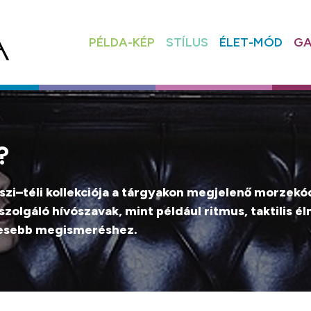
PÉLDA-KÉP
STÍLUS
ÉLET-MÓD
GA
?
szi–téli kollekciója a tárgyakon megjelenő morzekód
szolgáló hívószavak, mint például ritmus, taktilis 
ljesebb megismeréshez.