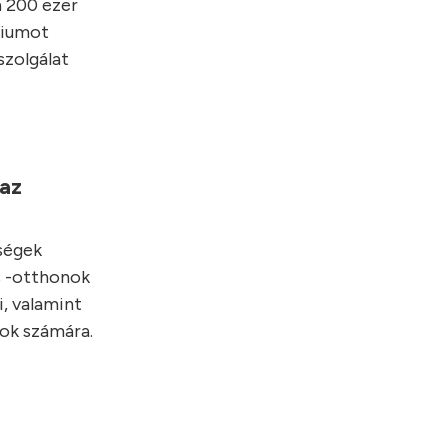
 200 ezer
niumot
szolgálat
 az
tségek
s -otthonok
, valamint
gok számára.