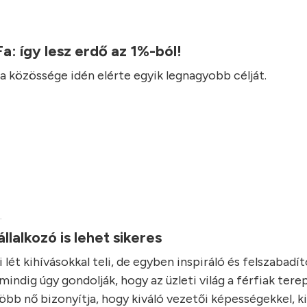
 Fa: így lesz erdő az 1%-ból!
Fa közössége idén elérte egyik legnagyobb célját.
.
állalkozó is lehet sikeres
i lét kihívásokkal teli, de egyben inspiráló és felszabadító
indig úgy gondolják, hogy az üzleti világ a férfiak tere
öbb nő bizonyítja, hogy kiváló vezetői képességekkel, ki