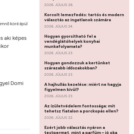
2026. JÚLIUS 26.
Korcolt lemezfedés: tartós és modern
választás az ingatlanok számára
émnő köré épül
2026. JÚLIUS 24.
Hogyan gyorsítható fel a
s aki képes
vendéglátóhelyek konyhai
ikor
munkafolyamata?
2026. JÚLIUS 23.
Hogyan gondozzuk a kertünket
szárazabb időszakokban?
2026. JÚLIUS 23.
ngyel Domi
A hajhullás kezelése: miért ne hagyja
figyelmen kívül?
2026. JÚLIUS 23.
Az ízületvédelem fontossága: mit
tehetsz fiatalon a porckopás ellen?
2026. JÚLIUS 22.
Ezért jobb választás nyáron a
testpermet, mint a parfüm – jó oka