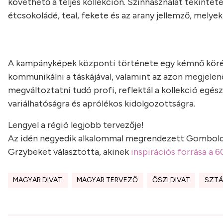
követhető a teljes kollekción. Színhasználat tekinteté
étcsokoládé, teal, fekete és az arany jellemző, melye
A kampányképek központi története egy kémnő köré é
kommunikálni a táskájával, valamint az azon megjelen
megváltoztatni tudó profi, reflektál a kollekció egés
variálhatóságra és aprólékos kidolgozottságra.
Lengyel a régió legjobb tervezője!
Az idén negyedik alkalommal megrendezett Gombold Ú
Grzybeket választotta, akinek
inspirációs forrása a 
MAGYAR DIVAT
MAGYAR TERVEZŐ
ŐSZI DIVAT
SZTÁ