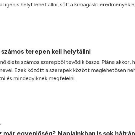
al igenis helyt lehet állni, sőt: a kimagasló eredmények 
.
számos terepen kell helytállni
 nő élete számos szerepből tevődik össze. Pláne akkor, 
 nevel. Ezek között a szerepek között meglehetősen ne
ni és mindegyiknek megfelelni.
7.
z már egyenlőség? Napjainkban is sok hátrá