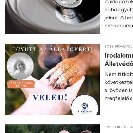
italdobozo
doboz gyűlt
jelent. A be
nehéz sorsú
2022. NOVEMBER
Irodalomm
Állatvéd
Nem titkolt
következtéb
a jövőben i
megfelelő s
2022. OKTÓBER 