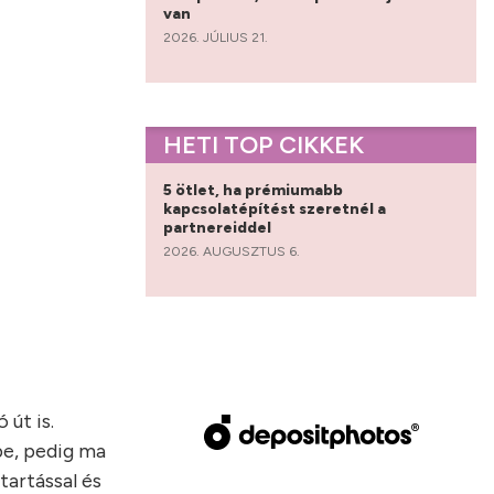
van
2026. JÚLIUS 21.
HETI TOP CIKKEK
5 ötlet, ha prémiumabb
kapcsolatépítést szeretnél a
partnereiddel
2026. AUGUSZTUS 6.
 út is.
pe, pedig ma
tartással és