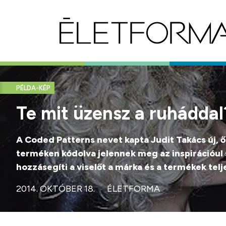
PÉLDA-KÉP
Te mit üzensz a ruháddal
A Coded Patterns nevet kapta Judit Takács új, ő
terméken kódolva jelennek meg az inspirációul 
hozzásegíti a viselőt a márka és a termékek te
2014. OKTÓBER 18.
ÉLETFORMA