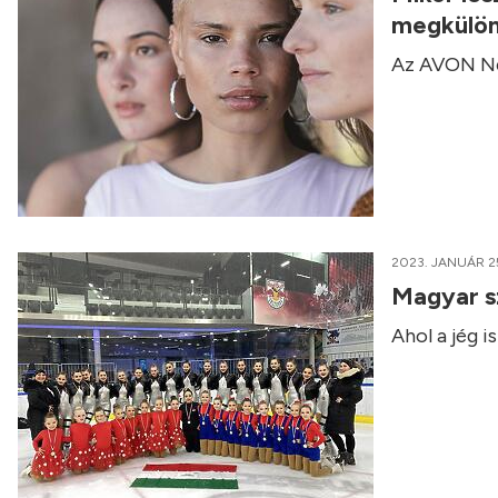
megkülön
Az AVON Nőn
2023. JANUÁR 2
Magyar sz
Ahol a jég i