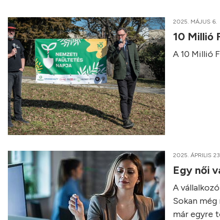
2025. MÁJUS 6.
10 Millió
A 10 Millió 
2025. ÁPRILIS 23
Egy női v
A vállalkozó
Sokan még m
már egyre t