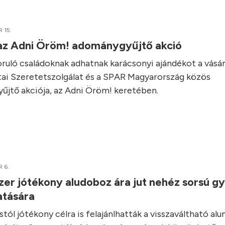
 15.
 az Adni Öröm! adománygyűjtő akció
zoruló családoknak adhatnak karácsonyi ajándékot a vásár
ai Szeretetszolgálat és a SPAR Magyarország közös
yűjtő akciója, az Adni Öröm! keretében.
 6.
er jótékony aludoboz ára jut nehéz sorsú g
atására
tól jótékony célra is felajánlhatták a visszaváltható al