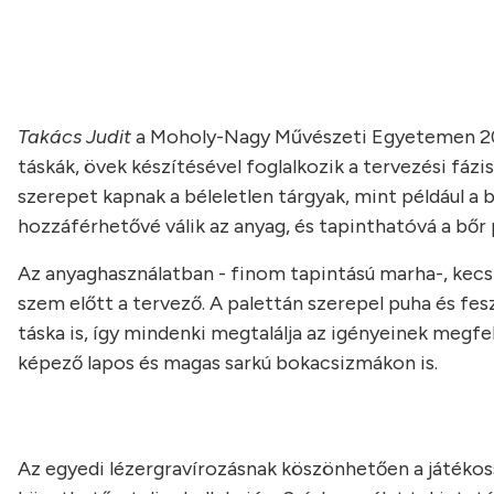
Takács Judit
a Moholy-Nagy Művészeti Egyetemen 2010
táskák, övek készítésével foglalkozik a tervezési fázi
szerepet kapnak a béleletlen tárgyak, mint például a b
hozzáférhetővé válik az anyag, és tapinthatóvá a bőr 
Az anyaghasználatban - finom tapintású marha-, kecs
szem előtt a tervező. A palettán szerepel puha és fesze
táska is, így mindenki megtalálja az igényeinek megfe
képező lapos és magas sarkú bokacsizmákon is.
Az egyedi lézergravírozásnak köszönhetően a játéko