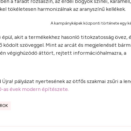
ben a fáradt rózsaszín, az erdei bogyók színei, karamell,
kkel tökéletesen harmonizálnak az aranyszínű kellékek.
A kampányképek központi története egy k
pül, akit a termékekhez hasonló titokzatosság övez, é
ő kódolt szöveggel. Mint az arcát és megjelenését bárm
zén végighúzódó áttört, rejtett információhalmazra, a
jra! pályázat nyertesének az ötfős szakmai zsűri a le
60-as évek modern építészete.
ROK