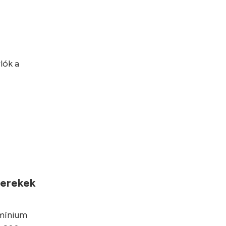
lók a
yerekek
umínium