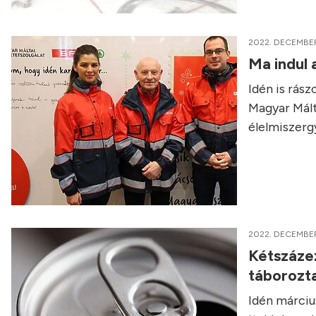
2022. DECEMBER
Ma indul
Idén is rás
Magyar Mált
élelmiszerg
2022. DECEMBER
Kétszázez
táborozt
Idén március