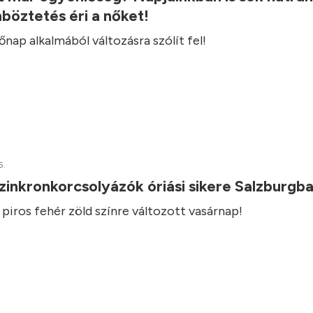
böztetés éri a nőket!
ap alkalmából változásra szólít fel!
5.
inkronkorcsolyázók óriási sikere Salzburgb
s piros fehér zöld színre változott vasárnap!