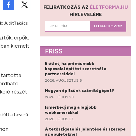
FELIRATKOZÁS AZ
ÉLETFORMA.HU
HÍRLEVELÉRE
k: JuditTakács
FELIRATKOZOM
ítők, cipők,
jában kiemelt
FRISS
5 ötlet, ha prémiumabb
kapcsolatépítést szeretnél a
partnereiddel
 tartotta
2026. AUGUSZTUS 6.
hordható
Hogyan építsünk számítógépet?
ekció részét
2026. JÚLIUS 28.
Ismerkedj meg a legjobb
webkamerákkal
lőtt a tervező
2026. JÚLIUS 27.
omon
A tetőszigetelés jelentése és szerepe
az épületeknél