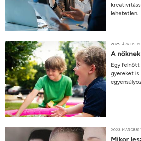
kreativitáss
lehetetlen.
2025. ÁPRILIS 19
A nőknek 
Egy felnőtt
gyereket is
egyensúlyoz
2023. MÁRCIUS 
Mikor les