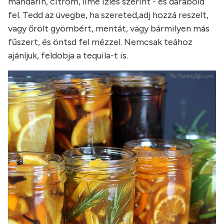
mandarin, citrom, lime ízlés szerint - és darabold
fel. Tedd az üvegbe, ha szereted,adj hozzá reszelt,
vagy őrölt gyömbért, mentát, vagy bármilyen más
fűszert, és öntsd fel mézzel. Nemcsak teához
ajánljuk, feldobja a tequila-t is.