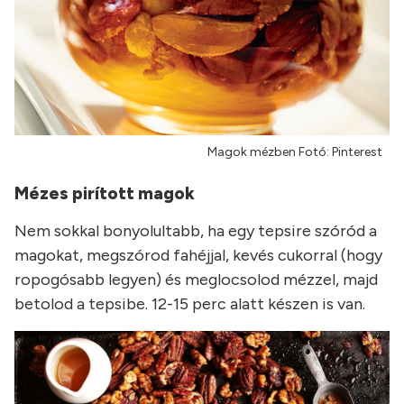
Magok mézben Fotó: Pinterest
Mézes pirított magok
Nem sokkal bonyolultabb, ha egy tepsire szóród a
magokat, megszórod fahéjjal, kevés cukorral (hogy
ropogósabb legyen) és meglocsolod mézzel, majd
betolod a tepsibe. 12-15 perc alatt készen is van.