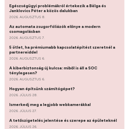
Egészségügyi problémákról értekezik a Bëlga és
Janklovics Péter a közös dalukban
2026. AUGUSZTUS 8.
Az automata zsugorfóliázók előnye a modern
csomagolásban
2026. AUGUSZTUS 7.
5 ötlet, ha prémiumabb kapcsolatépítést szeretnél a
partnereiddel
2026. AUGUSZTUS 6.
A kiberbiztonság új kulcsa: miből is áll a SOC
ténylegesen?
2026. AUGUSZTUS 6.
Hogyan építsünk számítógépet?
2026. JÚLIUS 28.
Ismerkedj meg a legjobb webkamerákkal
2026. JÚLIUS 27.
A tetőszigetelés jelentése és szerepe az épületeknél
2026. JÚLIUS 26.