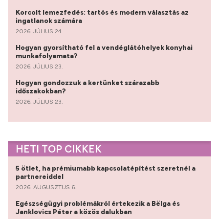
Korcolt lemezfedés: tartós és modern választás az
ingatlanok számára
2026. JÚLIUS 24.
Hogyan gyorsítható fel a vendéglátóhelyek konyhai
munkafolyamata?
2026. JÚLIUS 23.
Hogyan gondozzuk a kertünket szárazabb
időszakokban?
2026. JÚLIUS 23.
HETI TOP CIKKEK
5 ötlet, ha prémiumabb kapcsolatépítést szeretnél a
partnereiddel
2026. AUGUSZTUS 6.
Egészségügyi problémákról értekezik a Bëlga és
Janklovics Péter a közös dalukban