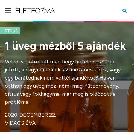
STÍLUS
1 üveg mézből 5 ajándék
Veled is előfordult már, hogy hirtelen eszedbe
jutott, a nagynénédnek, az unokaöcsédnek, vagy
egy barátodnak nem vettél ajándékot? Ha van
otthon egy üveg méz, némi mag, fűszernövény,
citrus vagy fokhagyma, már meg is oldódott a
probléma.
2020. DECEMBER 22.
VIDACS ÉVA