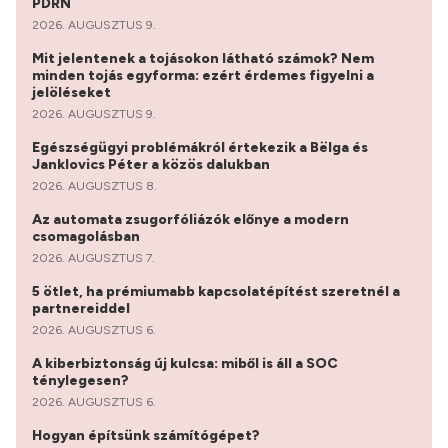
PDRN
2026. AUGUSZTUS 9.
Mit jelentenek a tojásokon látható számok? Nem
minden tojás egyforma: ezért érdemes figyelni a
jelöléseket
2026. AUGUSZTUS 9.
Egészségügyi problémákról értekezik a Bëlga és
Janklovics Péter a közös dalukban
2026. AUGUSZTUS 8.
Az automata zsugorfóliázók előnye a modern
csomagolásban
2026. AUGUSZTUS 7.
5 ötlet, ha prémiumabb kapcsolatépítést szeretnél a
partnereiddel
2026. AUGUSZTUS 6.
A kiberbiztonság új kulcsa: miből is áll a SOC
ténylegesen?
2026. AUGUSZTUS 6.
Hogyan építsünk számítógépet?