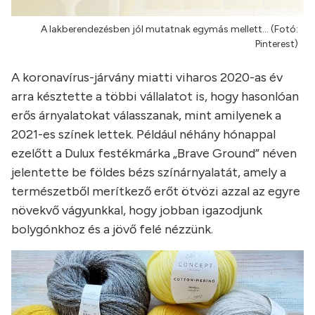
A lakberendezésben jól mutatnak egymás mellett... (Fotó:
Pinterest)
A koronavírus-járvány miatti viharos 2020-as év
arra késztette a többi vállalatot is, hogy hasonlóan
erős árnyalatokat válasszanak, mint amilyenek a
2021-es színek lettek. Például néhány hónappal
ezelőtt a Dulux festékmárka „Brave Ground” néven
jelentette be földes bézs színárnyalatát, amely a
természetből merítkező erőt ötvözi azzal az egyre
növekvő vágyunkkal, hogy jobban igazodjunk
bolygónkhoz és a jövő felé nézzünk.