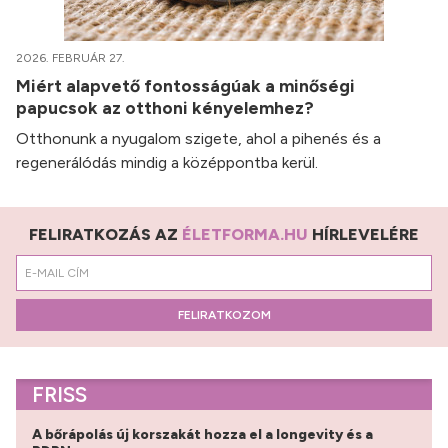
2026. FEBRUÁR 27.
Miért alapvető fontosságúak a minőségi
papucsok az otthoni kényelemhez?
Otthonunk a nyugalom szigete, ahol a pihenés és a
regenerálódás mindig a középpontba kerül.
FELIRATKOZÁS AZ
ÉLETFORMA.HU
HÍRLEVELÉRE
FELIRATKOZOM
FRISS
A bőrápolás új korszakát hozza el a longevity és a