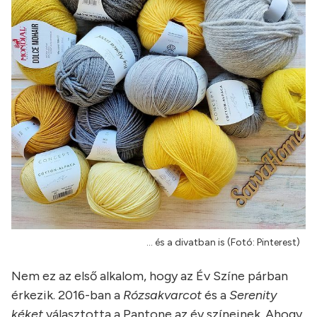
... és a divatban is (Fotó: Pinterest)
Nem ez az első alkalom, hogy az Év Színe párban
érkezik. 2016-ban a
Rózsakvarcot
és a
Serenity
kéket
választotta a Pantone az év színeinek. Ahogy