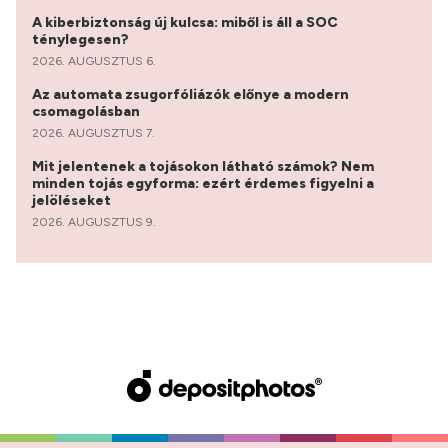
A kiberbiztonság új kulcsa: miből is áll a SOC
ténylegesen?
2026. AUGUSZTUS 6.
Az automata zsugorfóliázók előnye a modern
csomagolásban
2026. AUGUSZTUS 7.
Mit jelentenek a tojásokon látható számok? Nem
minden tojás egyforma: ezért érdemes figyelni a
jelöléseket
2026. AUGUSZTUS 9.