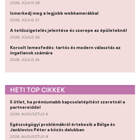
2026. JÚLIUS 28.
Ismerkedj meg a legjobb webkamerákkal
2026. JÚLIUS 27.
A tetőszigetelés jelentése és szerepe az épületeknél
2026. JÚLIUS 26.
Korcolt lemezfedés: tartós és modern választás az
ingatlanok számára
2026. JÚLIUS 24.
HETI TOP CIKKEK
5 ötlet, ha prémiumabb kapcsolatépítést szeretnél a
partnereiddel
2026. AUGUSZTUS 6.
Egészségügyi problémákról értekezik a Bëlga és
Janklovics Péter a közös dalukban
2026. AUGUSZTUS 8.