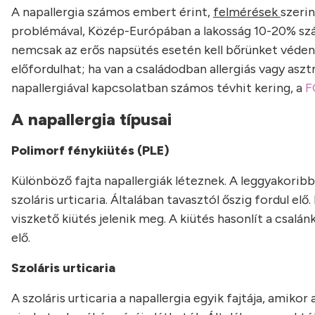
A napallergia számos embert érint,
felmérések
szerin
problémával, Közép-Európában a lakosság 10-20% száza
nemcsak az erős napsütés esetén kell bőrünket védeni
előfordulhat; ha van a családodban allergiás vagy asz
napallergiával kapcsolatban számos tévhit kering, a
F
A napallergia típusai
Polimorf fénykiütés (PLE)
Különböző fajta napallergiák léteznek. A leggyakoribb
szoláris urticaria. Általában tavasztól őszig fordul elő
viszkető kiütés jelenik meg. A kiütés hasonlít a csalá
elő.
Szoláris urticaria
A szoláris urticaria a napallergia egyik fajtája, amik