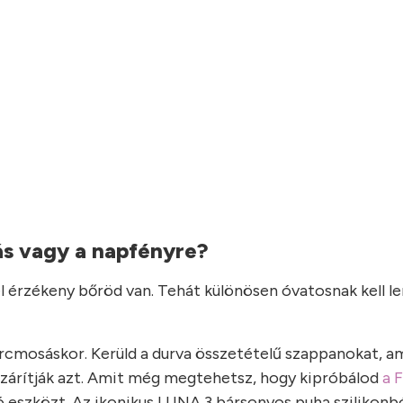
ás vagy a napfényre?
el érzékeny bőröd van. Tehát különösen óvatosnak kell l
arcmosáskor. Kerüld a durva összetételű szappanokat, a
s szárítják azt. Amit még megtehetsz, hogy kipróbálod
a 
tó eszközt. Az ikonikus LUNA 3 bársonyos puha szilikonbó