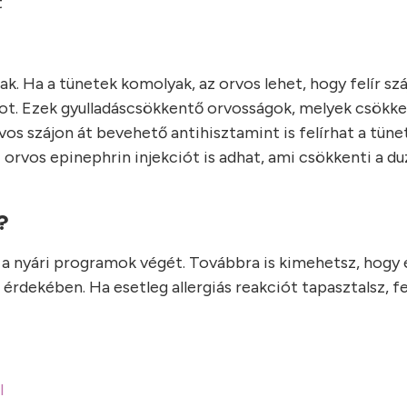
t
k. Ha a tünetek komolyak, az orvos lehet, hogy felír sz
ot. Ezek gyulladáscsökkentő orvosságok, melyek csökke
os szájon át bevehető antihisztamint is felírhat a tüne
 orvos epinephrin injekciót is adhat, ami csökkenti a d
?
y a nyári programok végét. Továbbra is kimehetsz, hogy 
érdekében. Ha esetleg allergiás reakciót tapasztalsz, f
l