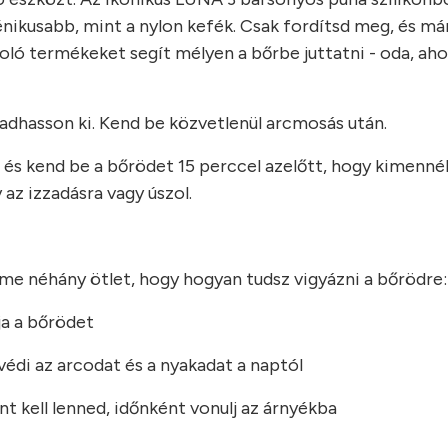
énikusabb, mint a nylon kefék. Csak fordítsd meg, és má
ló termékeket segít mélyen a bőrbe juttatni - oda, aho
radhasson ki. Kend be közvetlenül arcmosás után.
 és kend be a bőrödet 15 perccel azelőtt, hogy kimennél
az izzadásra vagy úszol.
 Íme néhány ötlet, hogy hogyan tudsz vigyázni a bőrödre:
ja a bőrödet
védi az arcodat és a nyakadat a naptól
nt kell lenned, időnként vonulj az árnyékba