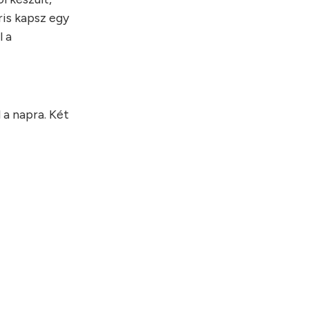
ris kapsz egy
l a
 a napra. Két