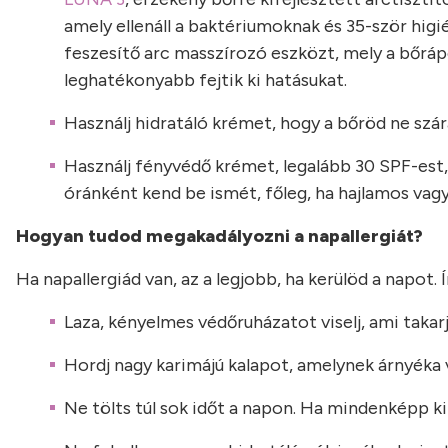
amely ellenáll a baktériumoknak és 35-ször higi
feszesítő arc masszírozó eszközt, mely a bőrápo
leghatékonyabb fejtik ki hatásukat.
Használj hidratáló krémet, hogy a bőröd ne szá
Használj fényvédő krémet, legalább 30 SPF-est,
óránként kend be ismét, főleg, ha hajlamos vagy 
Hogyan tudod megakadályozni a napallergiát?
Ha napallergiád van, az a legjobb, ha kerülöd a napot.
Laza, kényelmes védőruházatot viselj, ami takar
Hordj nagy karimájú kalapot, amelynek árnyéka 
Ne tölts túl sok időt a napon. Ha mindenképp ki