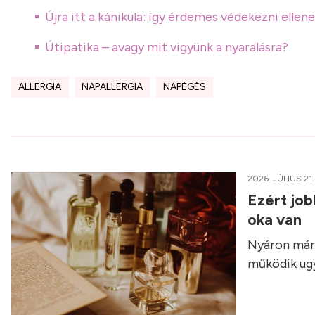
Újra itt a kánikula: így érdemes védekezni ellene
Útipatika – avagy mit vigyünk a nyaralásra?
ALLERGIA
NAPALLERGIA
NAPÉGÉS
2026. JÚLIUS 21.
Ezért job
oka van
Nyáron már 
működik ugy