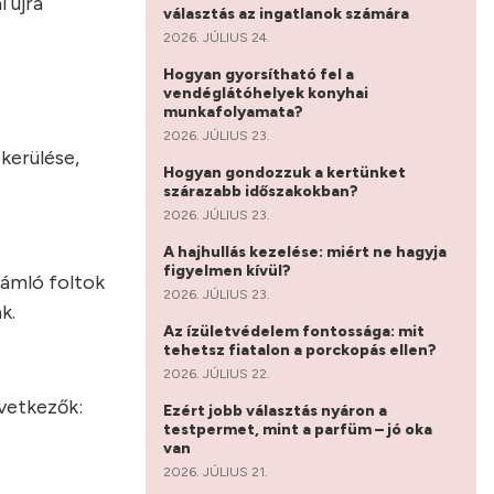
 újra
választás az ingatlanok számára
2026. JÚLIUS 24.
Hogyan gyorsítható fel a
vendéglátóhelyek konyhai
munkafolyamata?
2026. JÚLIUS 23.
kerülése,
Hogyan gondozzuk a kertünket
szárazabb időszakokban?
2026. JÚLIUS 23.
A hajhullás kezelése: miért ne hagyja
figyelmen kívül?
hámló foltok
2026. JÚLIUS 23.
k.
Az ízületvédelem fontossága: mit
tehetsz fiatalon a porckopás ellen?
2026. JÚLIUS 22.
vetkezők:
Ezért jobb választás nyáron a
testpermet, mint a parfüm – jó oka
van
2026. JÚLIUS 21.