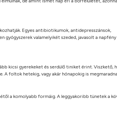
elmúlnak, de amint ismét nap éri a bőrfelületet, azonnal
ozhatják. Egyes antibiotikumok, antidepresszánsok,
en gyógyszerek valamelyikét szeded, javasolt a napfény 
bb kicsi gyerekeket és serdülő tiniket érint. Viszkető, 
ve. A foltok hetekig, vagy akár hónapokig is megmaradna
hétől a komolyabb formáig. A leggyakoribb tünetek a kö