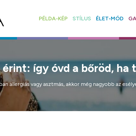
PÉLDA-KÉP
STÍLUS
ÉLET-MÓD
GA
érint: így óvd a bőröd, ha t
dban allergiás vagy asztmás, akkor még nagyobb az esélye