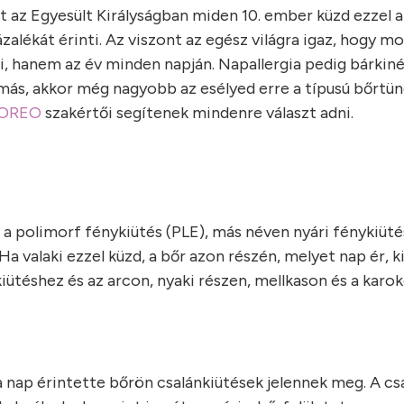
t az Egyesült Királyságban miden 10. ember küzd ezzel a
lékát érinti. Az viszont az egész világra igaz, hogy m
, hanem az év minden napján. Napallergia pedig bárkiné
tmás, akkor még nagyobb az esélyed erre a típusú bőrtün
OREO
szakértői segítenek mindenre választ adni.
 a polimorf fénykiütés (PLE), más néven nyári fénykiüté
. Ha valaki ezzel küzd, a bőr azon részén, melyet nap ér, 
nkiütéshez és az arcon, nyaki részen, mellkason és a karo
or a nap érintette bőrön csalánkiütések jelennek meg. A c