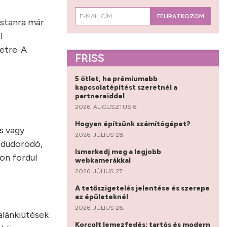
FELIRATKOZOM
ostanra már
l
etre. A
FRISS
5 ötlet, ha prémiumabb
kapcsolatépítést szeretnél a
partnereiddel
2026. AUGUSZTUS 6.
Hogyan építsünk számítógépet?
s vagy
2026. JÚLIUS 28.
kidudorodó,
Ismerkedj meg a legjobb
kon fordul
webkamerákkal
2026. JÚLIUS 27.
A tetőszigetelés jelentése és szerepe
az épületeknél
2026. JÚLIUS 26.
salánkiütések
Korcolt lemezfedés: tartós és modern