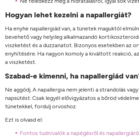
Ne feledkezz meg a hidratálásról, igyál sok vize
Hogyan lehet kezelni a napallergiát?
Ha enyhe napallergiád van, a tünetek maguktól elmúlna
bevehető vagy helyileg alkalmazandó kortikoszteroid
viszketést és a duzzanatot. Bizonyos esetekben az orv
enyhítésére. Ha nagyon komoly a kiváltott reakció, az
a viszketést.
Szabad-e kimenni, ha napallergiád van
Ne aggódj. A napallergia nem jelenti a strandolás vag
napsütést. Csak legyél elővigyázatos a bőröd védelme 
tünetekkel, fordulj orvoshoz.
Ezt is olvasd el:
Fontos tudnivalók a napégésről és napallergiáró