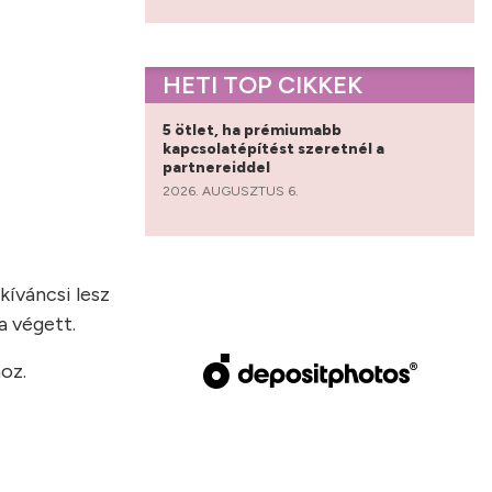
HETI TOP CIKKEK
5 ötlet, ha prémiumabb
kapcsolatépítést szeretnél a
partnereiddel
2026. AUGUSZTUS 6.
kíváncsi lesz
a végett.
oz.