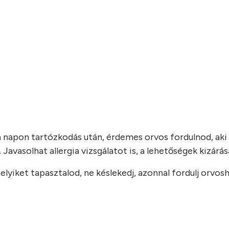
a napon tartózkodás után, érdemes orvos fordulnod, aki 
Javasolhat allergia vizsgálatot is, a lehetőségek kizárás
lyiket tapasztalod, ne késlekedj, azonnal fordulj orvosh