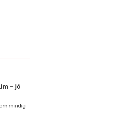
üm – jó
nem mindig