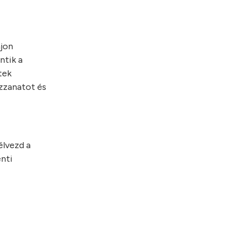
ájon
ntik a
tek
uzzanatot és
élvezd a
enti