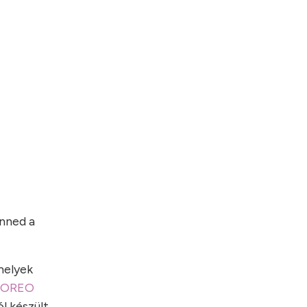
enned a
melyek
FOREO
l készült,