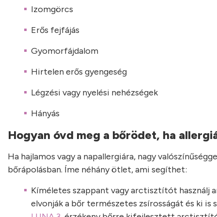
Izomgörcs
Erős fejfájás
Gyomorfájdalom
Hirtelen erős gyengeség
Légzési vagy nyelési nehézségek
Hányás
Hogyan óvd meg a bőrödet, ha allergi
Ha hajlamos vagy a napallergiára, nagy valószínűségg
bőrápolásban. Íme néhány ötlet, ami segíthet:
Kíméletes szappant vagy arctisztítót használj 
elvonják a bőr természetes zsírosságát és ki i
LUNA 3
, érzékeny bőrre kifejlesztett arctisztí