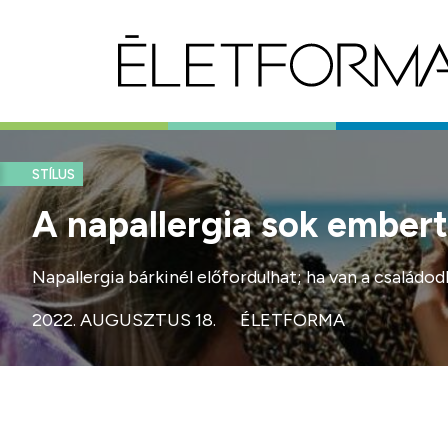
STÍLUS
A napallergia sok embert 
Napallergia bárkinél előfordulhat; ha van a családo
2022. AUGUSZTUS 18.
ÉLETFORMA