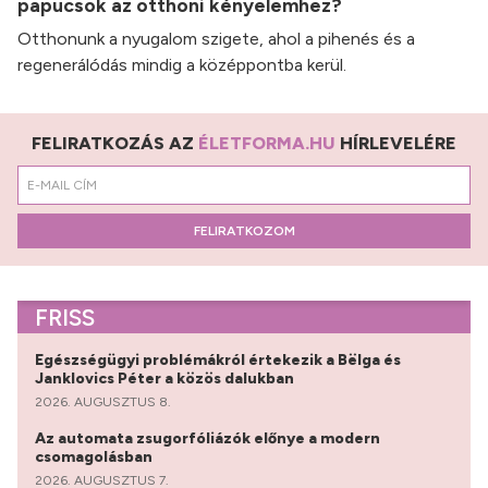
papucsok az otthoni kényelemhez?
Otthonunk a nyugalom szigete, ahol a pihenés és a
regenerálódás mindig a középpontba kerül.
FELIRATKOZÁS AZ
ÉLETFORMA.HU
HÍRLEVELÉRE
FELIRATKOZOM
FRISS
Egészségügyi problémákról értekezik a Bëlga és
Janklovics Péter a közös dalukban
2026. AUGUSZTUS 8.
Az automata zsugorfóliázók előnye a modern
csomagolásban
2026. AUGUSZTUS 7.