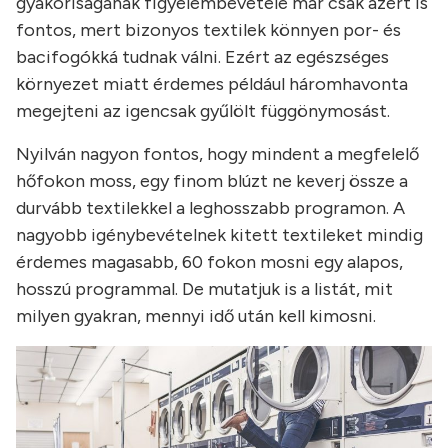
gyakoriságának figyelembevétele már csak azért is
fontos, mert bizonyos textilek könnyen por- és
bacifogókká tudnak válni. Ezért az egészséges
környezet miatt érdemes például háromhavonta
megejteni az igencsak gyűlölt függönymosást.
Nyilván nagyon fontos, hogy mindent a megfelelő
hőfokon moss, egy finom blúzt ne keverj össze a
durvább textilekkel a leghosszabb programon. A
nagyobb igénybevételnek kitett textileket mindig
érdemes magasabb, 60 fokon mosni egy alapos,
hosszú programmal. De mutatjuk is a listát, mit
milyen gyakran, mennyi idő után kell kimosni.