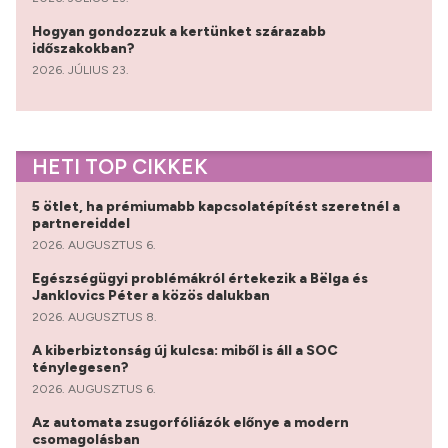
Hogyan gondozzuk a kertünket szárazabb
időszakokban?
2026. JÚLIUS 23.
HETI TOP CIKKEK
5 ötlet, ha prémiumabb kapcsolatépítést szeretnél a
partnereiddel
2026. AUGUSZTUS 6.
Egészségügyi problémákról értekezik a Bëlga és
Janklovics Péter a közös dalukban
2026. AUGUSZTUS 8.
A kiberbiztonság új kulcsa: miből is áll a SOC
ténylegesen?
2026. AUGUSZTUS 6.
Az automata zsugorfóliázók előnye a modern
csomagolásban