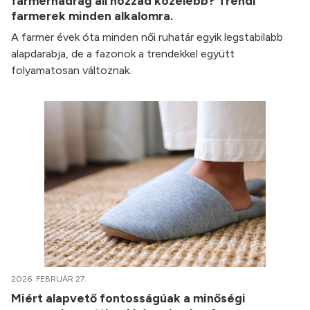
farmernadrág áll hozzád közelebb? Trendi
farmerek minden alkalomra.
A farmer évek óta minden női ruhatár egyik legstabilabb
alapdarabja, de a fazonok a trendekkel együtt
folyamatosan változnak.
2026. FEBRUÁR 27.
Miért alapvető fontosságúak a minőségi