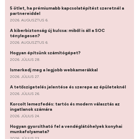
5 ötlet, ha prémiumabb kapcsolatépítést szeretnél a
partnereiddel
2026. AUGUSZTUS 6.
A kiberbiztonság új kulcsa: miből is áll a SOC
ténylegesen?
2026. AUGUSZTUS 6.
Hogyan építsünk számítógépet?
2026. JÚLIUS 28.
Ismerkedj meg a legjobb webkamerákkal
2026. JÚLIUS 27.
A tetőszigetelés jelentése és szerepe az épületeknél
2026. JÚLIUS 26.
Korcolt lemezfedés: tartós és modern választás az
ingatlanok számára
2026. JÚLIUS 24.
Hogyan gyorsítható fel a vendéglátóhelyek konyhai
munkafolyamata?
2026. JÚLIUS 23.