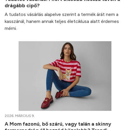
drágább cipő?
A tudatos vásárlás alapelve szerint a termék árát nem a
kasszánál, hanem annak teljes életciklusa alatt érdemes
mérni.
2026. MÁRCIUS 9.
A Mom fazonú, bő szárú, vagy talán a skinny