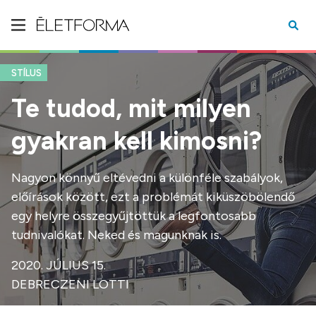
STÍLUS
Te tudod, mit milyen
gyakran kell kimosni?
Nagyon könnyű eltévedni a különféle szabályok,
előírások között, ezt a problémát kiküszöbölendő
egy helyre összegyűjtöttük a legfontosabb
tudnivalókat. Neked és magunknak is.
2020. JÚLIUS 15.
DEBRECZENI LOTTI