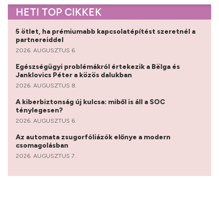
HETI TOP CIKKEK
5 ötlet, ha prémiumabb kapcsolatépítést szeretnél a
partnereiddel
2026. AUGUSZTUS 6.
Egészségügyi problémákról értekezik a Bëlga és
Janklovics Péter a közös dalukban
2026. AUGUSZTUS 8.
A kiberbiztonság új kulcsa: miből is áll a SOC
ténylegesen?
2026. AUGUSZTUS 6.
Az automata zsugorfóliázók előnye a modern
csomagolásban
2026. AUGUSZTUS 7.