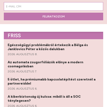
FELIRATKOZOM
FRISS
Egészségügyi problémákról értekezik a Bëlga és
Janklovics Péter a közös dalukban
2026. AUGUSZTUS 8.
Az automata zsugorfóliázók előnye a modern
csomagolásban
2026. AUGUSZTUS 7.
5 ötlet, ha prémiumabb kapcsolatépítést szeretnél a
partnereiddel
2026. AUGUSZTUS 6.
A kiberbiztonság új kulcsa: miből is áll a SOC
ténylegesen?
2026. AUGUSZTUS 6.