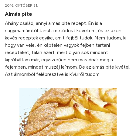
2016. OKTÓBER 31.
Almás pite
Ahány család, annyi almás pite recept. Én is a
nagymamámtól tanult metódust követem, és ez azon
kevés receptek egyike, amit fejből tudok. Nem tudom, ki
hogy van vele, én képtelen vagyok fejben tartani
recepteket, talán azért, mert olyan sok mindent
kipróbáltam már, egyszerűen nem maradnak meg a
fejemben, mindet muszáj leírnom. De az almás pite kivétel.
Azt álmomból felébresztve is kívülről tudom.