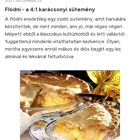
2021. DECEMBER 23.
Flódni - a 4:1 karácsonyi sütemény
A flódni eredetileg egy zsidó sütemény, amit hanukára
készítettek, de mint minden, ami jó, már réges-régen
kilépett ebből a klasszikus kultúrkörből és lett vallástól
függetlenül mindenki vitathatatlan kedvence. Olyan,
mintha egyszerre ennél mákos és diós bejglit egy kis
almával és lekvárral felturbózva.