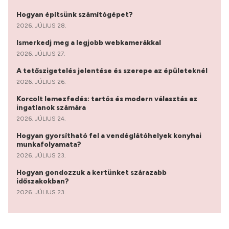
Hogyan építsünk számítógépet?
2026. JÚLIUS 28.
Ismerkedj meg a legjobb webkamerákkal
2026. JÚLIUS 27.
A tetőszigetelés jelentése és szerepe az épületeknél
2026. JÚLIUS 26.
Korcolt lemezfedés: tartós és modern választás az
ingatlanok számára
2026. JÚLIUS 24.
Hogyan gyorsítható fel a vendéglátóhelyek konyhai
munkafolyamata?
2026. JÚLIUS 23.
Hogyan gondozzuk a kertünket szárazabb
időszakokban?
2026. JÚLIUS 23.