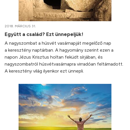
2018. MÁRCIUS 31.
Együtt a család? Ezt ünnepeljük!
A nagyszombat a húsvét vasárnapját megelőző nap
a keresztény naptárban. A hagyomány szerint ezen a
napon Jézus Krisztus holtan feküdt sírjában, és
nagyszombatról húsvétvasárnapra virradóan feltámadott.
A keresztény világ ilyenkor ezt ünnepli.