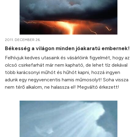
2011. DECEMBER 26.
Békesség a világon minden jóakaratú embernek!
Felhívjuk kedves utasaink és vásárlóink figyelmét, hogy az
olcsó csirkefarhát már nem kapható, de lehet tíz dekával
több karácsonyi műhót és hűhót kapni, hozzá ingyen
adunk egy negyvencentis hamis műmosolyt! Soha vissza
nem térő alkalom, ne halassza el! Megváltó érkezett!