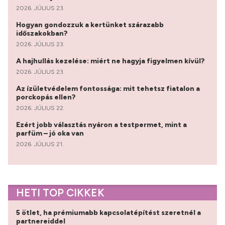
2026. JÚLIUS 23.
Hogyan gondozzuk a kertünket szárazabb
időszakokban?
2026. JÚLIUS 23.
A hajhullás kezelése: miért ne hagyja figyelmen kívül?
2026. JÚLIUS 23.
Az ízületvédelem fontossága: mit tehetsz fiatalon a
porckopás ellen?
2026. JÚLIUS 22.
Ezért jobb választás nyáron a testpermet, mint a
parfüm – jó oka van
2026. JÚLIUS 21.
HETI TOP CIKKEK
5 ötlet, ha prémiumabb kapcsolatépítést szeretnél a
partnereiddel