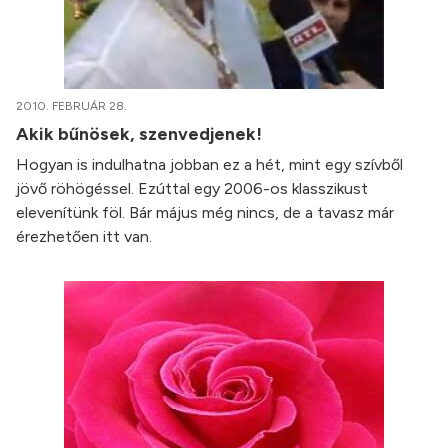
2010. FEBRUÁR 28.
Akik bűnösek, szenvedjenek!
Hogyan is indulhatna jobban ez a hét, mint egy szívből
jövő röhögéssel. Ezúttal egy 2006-os klasszikust
elevenítünk föl. Bár május még nincs, de a tavasz már
érezhetően itt van.