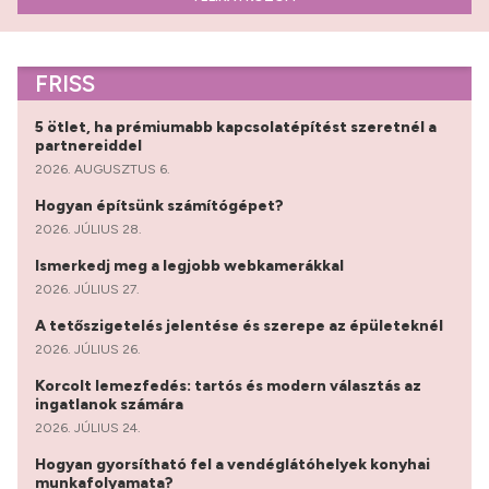
FRISS
5 ötlet, ha prémiumabb kapcsolatépítést szeretnél a
partnereiddel
2026. AUGUSZTUS 6.
Hogyan építsünk számítógépet?
2026. JÚLIUS 28.
Ismerkedj meg a legjobb webkamerákkal
2026. JÚLIUS 27.
A tetőszigetelés jelentése és szerepe az épületeknél
2026. JÚLIUS 26.
Korcolt lemezfedés: tartós és modern választás az
ingatlanok számára
2026. JÚLIUS 24.
Hogyan gyorsítható fel a vendéglátóhelyek konyhai
munkafolyamata?