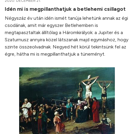
2020. DECEMBER 21.
Idén mi is megpillanthatjuk a betlehemi csillagot
Négyszáz év után idén ismét tanúja lehetünk annak az égi
csodának, amit már egyszer Betlehemben is
megtapasztaltak állítólag a Háromkirályok: a Jupiter és a
Szaturnusz annyira közel látszanak majd egymáshoz, hogy
szinte összeolvadnak. Negyed hét körül tekintsünk fel az
égre, hátha mi is megpillanthatjuk a tüneményt.