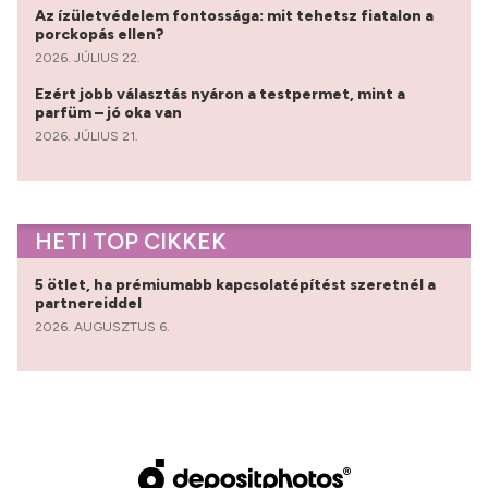
Az ízületvédelem fontossága: mit tehetsz fiatalon a
porckopás ellen?
2026. JÚLIUS 22.
Ezért jobb választás nyáron a testpermet, mint a
parfüm – jó oka van
2026. JÚLIUS 21.
HETI TOP CIKKEK
5 ötlet, ha prémiumabb kapcsolatépítést szeretnél a
partnereiddel
2026. AUGUSZTUS 6.