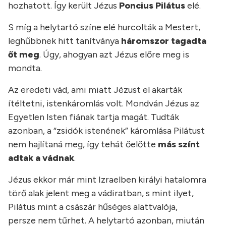
hozhatott. Így került Jézus
Poncius Pilátus
elé.
S míg a helytartó színe elé hurcolták a Mestert,
leghűbbnek hitt tanítványa
háromszor tagadta
őt meg
. Úgy, ahogyan azt Jézus előre meg is
mondta.
Az eredeti vád, ami miatt Jézust el akarták
ítéltetni, istenkáromlás volt. Mondván Jézus az
Egyetlen Isten fiának tartja magát. Tudták
azonban, a “zsidók istenének” káromlása Pilátust
nem hajlítaná meg, így tehát őelőtte
más színt
adtak a vádnak
.
Jézus ekkor már mint Izraelben királyi hatalomra
törő alak jelent meg a vádiratban, s mint ilyet,
Pilátus mint a császár hűséges alattvalója,
persze nem tűrhet. A helytartó azonban, miután