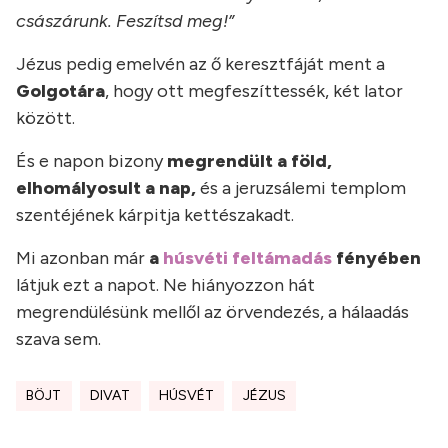
császárunk. Feszítsd meg!”
Jézus pedig emelvén az ő keresztfáját ment a
Golgotára
, hogy ott megfeszíttessék, két lator
között.
És e napon bizony
megrendült a föld,
elhomályosult a nap,
és a jeruzsálemi templom
szentéjének kárpitja kettészakadt.
Mi azonban már
a
húsvéti feltámadás
fényében
látjuk ezt a napot. Ne hiányozzon hát
megrendülésünk mellől az örvendezés, a hálaadás
szava sem.
BÖJT
DIVAT
HÚSVÉT
JÉZUS