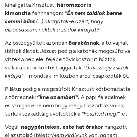
kihallgatta Krisztust,
háromszor is
kimondta
fennhangon
:
“Én nem találok benne
semmi bűnt
(…) akarjátok-e azért, hogy
elbocsássam nektek a zsidók királyát?”
Az összegyűltek azonban
Barabásnak
, a tolvajnak
ítéltek életet. Jézust pedig a katonák megcsúfolva
vitték a nép elé: fejébe töviskoszorút húztak,
vállaira bíbor köntöst aggattak. “
Üdvözlégy zsidók
királya”
– mondták miközben arcul csapkodták őt.
Pilátus pedig a megcsúfolt Krisztust körbemutatta
a tömegnek:
“Íme az ember!”.
A papi fejedelmek
és szolgák erre nem hogy megjuhászodtak volna,
torkuk szakadtáig üvöltötték a
“Feszítsd meg!”-
et.
Végül
nagypénteken, este hat órakor
hangzott
el az utolsó ítélet:
“Nem királyunk van, hanem