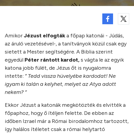
Amikor
Jézust elfogták
a főpap katonái - Júdás,
az áruló vezetésével-, a tanítványok közül csak egy
sietett a Mester segítségére. A Biblia szerint
egyedül
Péter rántott kardot,
s vágta le az egyik
katona jobb fülét, de Jézus őt is nyugalomra
intette:
” Tedd vissza hüvelyébe kardodat! Ne
igyam ki talán a kelyhet, melyet az Atya adott
nekem? “
Ekkor Jézust a katonák megkötözték és elvitték a
főpaphoz, hogy ő ítéljen felette. De ebben az
időben Izrael már a Római birodalomhoz tartozott,
így halálos ítéletet csak a római helytartó