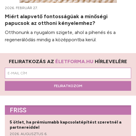
2026. FEBRUÁR 27.
Miért alapvető fontosságúak a minőségi
papucsok az otthoni kényelemhez?
Otthonunk a nyugalom szigete, ahol a pihenés és a
regenerálódás mindig a középpontba kerül.
FELIRATKOZÁS AZ
ÉLETFORMA.HU
HÍRLEVELÉRE
FELIRATKOZOM
FRISS
5 ötlet, ha prémiumabb kapcsolatépítést szeretnél a
partnereiddel
2026. AUGUSZTUS 6.