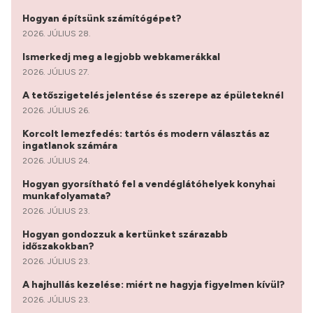
Hogyan építsünk számítógépet?
2026. JÚLIUS 28.
Ismerkedj meg a legjobb webkamerákkal
2026. JÚLIUS 27.
A tetőszigetelés jelentése és szerepe az épületeknél
2026. JÚLIUS 26.
Korcolt lemezfedés: tartós és modern választás az
ingatlanok számára
2026. JÚLIUS 24.
Hogyan gyorsítható fel a vendéglátóhelyek konyhai
munkafolyamata?
2026. JÚLIUS 23.
Hogyan gondozzuk a kertünket szárazabb
időszakokban?
2026. JÚLIUS 23.
A hajhullás kezelése: miért ne hagyja figyelmen kívül?
2026. JÚLIUS 23.