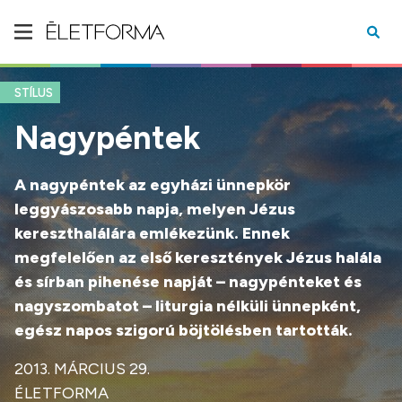
STÍLUS
Nagypéntek
A nagypéntek az egyházi ünnepkör
leggyászosabb napja, melyen Jézus
kereszthalálára emlékezünk. Ennek
megfelelően az első keresztények Jézus halála
és sírban pihenése napját – nagypénteket és
nagyszombatot – liturgia nélküli ünnepként,
egész napos szigorú böjtölésben tartották.
2013. MÁRCIUS 29.
ÉLETFORMA