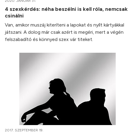
2020. JANUÁR 31.
4 szexkérdés: néha beszélni is kell róla, nemcsak
csinálni
Van, amikor muszáj kiteríteni a lapokat és nyílt kártyákkal
játszani. A dolog már csak azért is megéri, mert a végén
felszabadító és könnyed szex vár titeket.
2017. SZEPTEMBER 19.