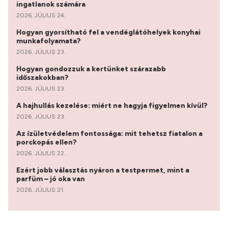
ingatlanok számára
2026. JÚLIUS 24.
Hogyan gyorsítható fel a vendéglátóhelyek konyhai
munkafolyamata?
2026. JÚLIUS 23.
Hogyan gondozzuk a kertünket szárazabb
időszakokban?
2026. JÚLIUS 23.
A hajhullás kezelése: miért ne hagyja figyelmen kívül?
2026. JÚLIUS 23.
Az ízületvédelem fontossága: mit tehetsz fiatalon a
porckopás ellen?
2026. JÚLIUS 22.
Ezért jobb választás nyáron a testpermet, mint a
parfüm – jó oka van
2026. JÚLIUS 21.