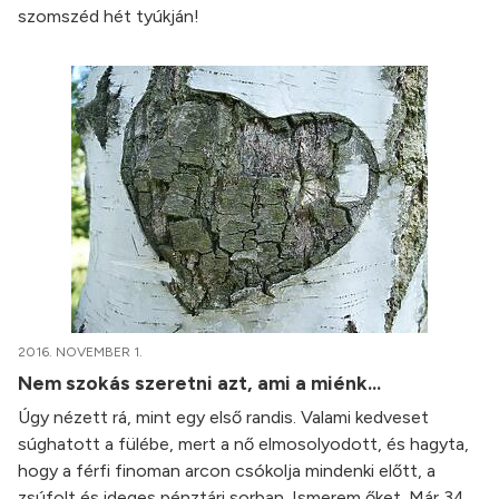
szomszéd hét tyúkján!
2016. NOVEMBER 1.
Nem szokás szeretni azt, ami a miénk…
Úgy nézett rá, mint egy első randis. Valami kedveset
súghatott a fülébe, mert a nő elmosolyodott, és hagyta,
hogy a férfi finoman arcon csókolja mindenki előtt, a
zsúfolt és ideges pénztári sorban. Ismerem őket. Már 34