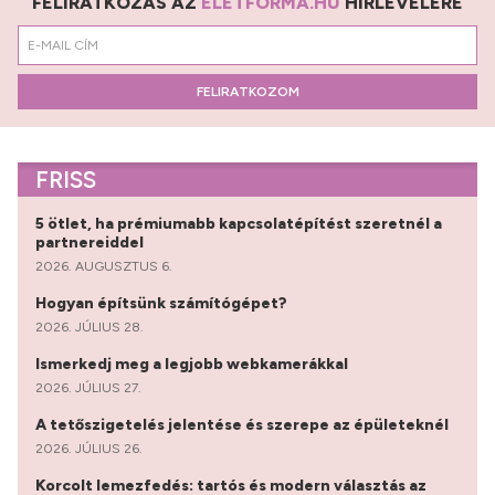
FELIRATKOZÁS AZ
ÉLETFORMA.HU
HÍRLEVELÉRE
FELIRATKOZOM
FRISS
5 ötlet, ha prémiumabb kapcsolatépítést szeretnél a
partnereiddel
2026. AUGUSZTUS 6.
Hogyan építsünk számítógépet?
2026. JÚLIUS 28.
Ismerkedj meg a legjobb webkamerákkal
2026. JÚLIUS 27.
A tetőszigetelés jelentése és szerepe az épületeknél
2026. JÚLIUS 26.
Korcolt lemezfedés: tartós és modern választás az