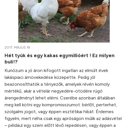
2017. MÁJUS 19.
Hét tyúk és egy kakas egymillióért ! Ez milyen
buli!?
Kuriózum a jó áron kifogott ingatlan az elmúlt évek
lakáspiaci árnövekedése közepette. Pedig jól
beazonosíthatók a tényezők, amelyek révén komoly
mértékű, akár a vételár negyedére-ötödére rúgó
árengedményt lehet elérni. Cserébe azonban általában
meg kell kötni egy kompromisszumot: bérlőt, perterhet,
szolgalmi jogot, vagy éppen esztétikai hibát. Érdemes
figyelni, mert néha csak egy apróságon múlik az adásvétel
– például egy szem előtt lévő repedésen, vagy éppen a