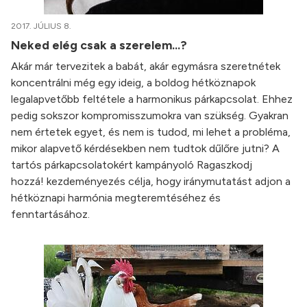
2017. JÚLIUS 8.
Neked elég csak a szerelem...?
Akár már tervezitek a babát, akár egymásra szeretnétek
koncentrálni még egy ideig, a boldog hétköznapok
legalapvetőbb feltétele a harmonikus párkapcsolat. Ehhez
pedig sokszor kompromisszumokra van szükség. Gyakran
nem értetek egyet, és nem is tudod, mi lehet a probléma,
mikor alapvető kérdésekben nem tudtok dűlőre jutni? A
tartós párkapcsolatokért kampányoló Ragaszkodj
hozzá! kezdeményezés célja, hogy iránymutatást adjon a
hétköznapi harmónia megteremtéséhez és
fenntartásához.