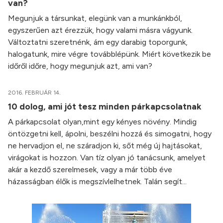
van?
Megunjuk a társunkat, elegünk van a munkánkból,
egyszerűen azt érezzük, hogy valami másra vágyunk.
Változtatni szeretnénk, ám egy darabig toporgunk,
halogatunk, mire végre továbblépünk. Miért következik be
időről időre, hogy megunjuk azt, ami van?
2016. FEBRUÁR 14.
10 dolog, ami jót tesz minden párkapcsolatnak
A párkapcsolat olyan,mint egy kényes növény. Mindig
öntözgetni kell, ápolni, beszélni hozzá és simogatni, hogy
ne hervadjon el, ne száradjon ki, sőt még új hajtásokat,
virágokat is hozzon. Van tíz olyan jó tanácsunk, amelyet
akár a kezdő szerelmesek, vagy a már több éve
házasságban élők is megszívlelhetnek. Talán segít...