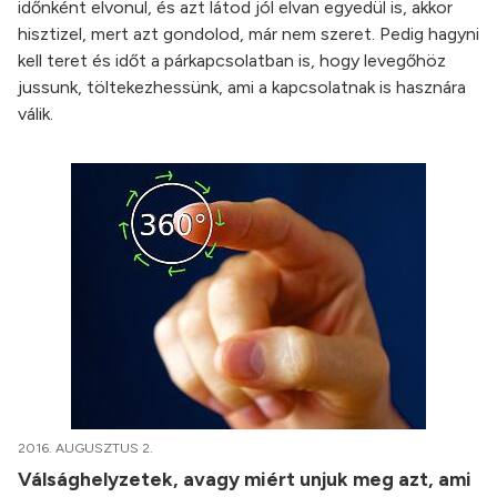
időnként elvonul, és azt látod jól elvan egyedül is, akkor
hisztizel, mert azt gondolod, már nem szeret. Pedig hagyni
kell teret és időt a párkapcsolatban is, hogy levegőhöz
jussunk, töltekezhessünk, ami a kapcsolatnak is hasznára
válik.
2016. AUGUSZTUS 2.
Válsághelyzetek, avagy miért unjuk meg azt, ami