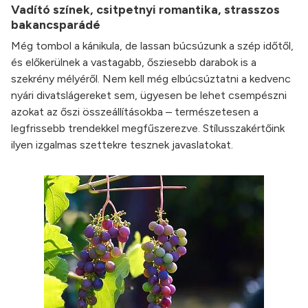
Vadító színek, csitpetnyi romantika, strasszos
bakancsparádé
Még tombol a kánikula, de lassan búcsúzunk a szép időtől,
és előkerülnek a vastagabb, ősziesebb darabok is a
szekrény mélyéről. Nem kell még elbúcsúztatni a kedvenc
nyári divatslágereket sem, ügyesen be lehet csempészni
azokat az őszi összeállításokba – természetesen a
legfrissebb trendekkel megfűszerezve. Stílusszakértőink
ilyen izgalmas szettekre tesznek javaslatokat.