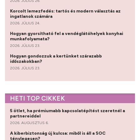
2026. JÚLIUS 26.
Korcolt lemezfedés: tartós és modern választás az
ingatlanok számára
2026. JÚLIUS 24.
Hogyan gyorsítható fel a vendéglátóhelyek konyhai
munkafolyamata?
2026. JÚLIUS 23.
Hogyan gondozzuk a kertünket szárazabb
időszakokban?
2026. JÚLIUS 23.
HETI TOP CIKKEK
5 ötlet, ha prémiumabb kapcsolatépítést szeretnél a
partnereiddel
2026. AUGUSZTUS 6.
A kiberbiztonság új kulcsa: miből is áll a SOC
ténylegesen?