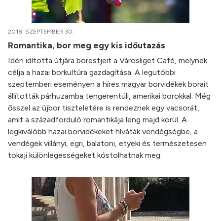
2018. SZEPTEMBER 30.
Romantika, bor meg egy kis időutazás
Idén idította útjára borestjeit a Városliget Café, melynek
célja a hazai borkultúra gazdagítása. A legutóbbi
szeptemberi eseményen a híres magyar borvidékek borait
állították párhuzamba tengerentúli, amerikai borokkal. Még
ősszel az újbor tiszteletére is rendeznek egy vacsorát,
amit a századforduló romantikája leng majd körül. A
legkiválóbb hazai borvidékeket híváták vendégségbe, a
vendégek villányi, egri, balatoni, etyeki és természetesen
tokaji különlegességeket kóstolhatnak meg.