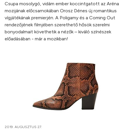
Csupa mosolygó, vidám ember koccintgatott az Aréna
mozijának előcsarnokában Orosz Dénes új romantikus
vígjátékának premierjén. A Poligamy és a Coming Out
rendezőjének filmjében szerethető hősök szerelmi
bonyodalmait követhetik a nézők – kiváló színészek
előadásában - már a mozikban!
2019. AUGUSZTUS 27.