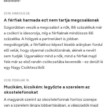
kedvedre!
2018. MÁRCIUS 26.
A férfiak harmada ezt nem tartja megcsalásnak
Szigorúbban veszik a megcsalást a nők, 86 százalékuk már
a csókot is idesorolja, míg a férfiaknak mindössze 66
százaléka. A hölgyek a partnerüket is jobban
megválogatják, a férfiakhoz képest kisebb arányban fordul
elő velük, hogy olyannal csókolóznának, akinek a nevét
sem tudják. Ugyanakkor mind a nők, mind a férfiak majd
fele már az első randin csókcsatába keveredik - ez derült ki
egy Nagy Csóktesztből.
2018. FEBRUÁR 18.
Mucikám, kicsikém: legyőzte a szerelem az
okostelefonokat
A magyarok szerint az okostelefonnak fontos szerepe
van a szerelem lángra lobbantásában, a válaszadók majd