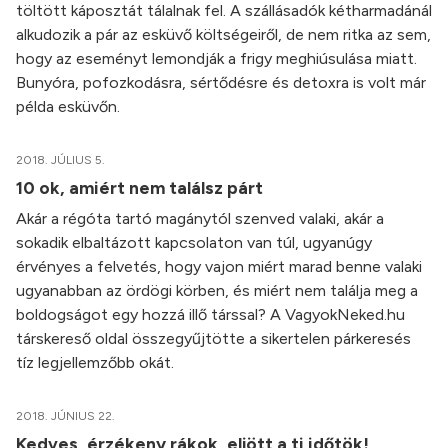
töltött káposztát tálalnak fel. A szállásadók kétharmadánál
alkudozik a pár az esküvő költségeiről, de nem ritka az sem,
hogy az eseményt lemondják a frigy meghiúsulása miatt.
Bunyóra, pofozkodásra, sértődésre és detoxra is volt már
példa esküvőn.
2018. JÚLIUS 5.
10 ok, amiért nem találsz párt
Akár a régóta tartó magánytól szenved valaki, akár a
sokadik elbaltázott kapcsolaton van túl, ugyanúgy
érvényes a felvetés, hogy vajon miért marad benne valaki
ugyanabban az ördögi körben, és miért nem találja meg a
boldogságot egy hozzá illő társsal? A VagyokNeked.hu
társkereső oldal összegyűjtötte a sikertelen párkeresés
tíz legjellemzőbb okát.
2018. JÚNIUS 22.
Kedves, érzékeny rákok, eljött a ti időtök!