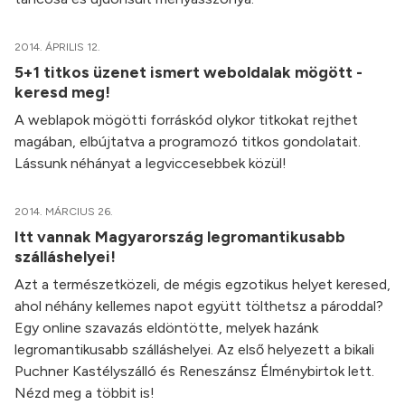
2014. ÁPRILIS 12.
5+1 titkos üzenet ismert weboldalak mögött -
keresd meg!
A weblapok mögötti forráskód olykor titkokat rejthet
magában, elbújtatva a programozó titkos gondolatait.
Lássunk néhányat a legviccesebbek közül!
2014. MÁRCIUS 26.
Itt vannak Magyarország legromantikusabb
szálláshelyei!
Azt a természetközeli, de mégis egzotikus helyet keresed,
ahol néhány kellemes napot együtt tölthetsz a pároddal?
Egy online szavazás eldöntötte, melyek hazánk
legromantikusabb szálláshelyei. Az első helyezett a bikali
Puchner Kastélyszálló és Reneszánsz Élménybirtok lett.
Nézd meg a többit is!