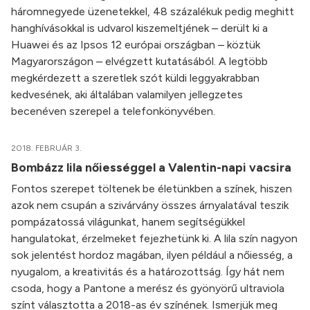
háromnegyede üzenetekkel, 48 százalékuk pedig meghitt
hanghívásokkal is udvarol kiszemeltjének – derült ki a
Huawei és az Ipsos 12 európai országban – köztük
Magyarországon – elvégzett kutatásából. A legtöbb
megkérdezett a szeretlek szót küldi leggyakrabban
kedvesének, aki általában valamilyen jellegzetes
becenéven szerepel a telefonkönyvében.
2018. FEBRUÁR 3.
Bombázz lila nőiességgel a Valentin-napi vacsira
Fontos szerepet töltenek be életünkben a színek, hiszen
azok nem csupán a szivárvány összes árnyalatával teszik
pompázatossá világunkat, hanem segítségükkel
hangulatokat, érzelmeket fejezhetünk ki. A lila szín nagyon
sok jelentést hordoz magában, ilyen például a nőiesség, a
nyugalom, a kreativitás és a határozottság. Így hát nem
csoda, hogy a Pantone a merész és gyönyörű ultraviola
színt választotta a 2018-as év színének. Ismerjük meg