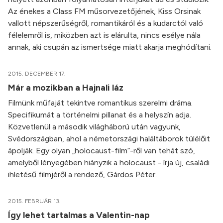
Az énekes a Class FM műsorvezetőjének, Kiss Orsinak
vallott népszerűségről, romantikáról és a kudarctól való
félelemről is, miközben azt is elárulta, nincs esélye nála
annak, aki csupán az ismertsége miatt akarja meghódítani.
2015. DECEMBER 17.
Már a mozikban a Hajnali láz
Filmünk műfaját tekintve romantikus szerelmi dráma.
Specifikumát a történelmi pillanat és a helyszín adja.
Közvetlenül a második világháború után vagyunk,
Svédországban, ahol a németországi haláltáborok túlélőit
ápolják. Egy olyan „holocaust-film”-ről van tehát szó,
amelyből lényegében hiányzik a holocaust - írja új, családi
ihletésű filmjéről a rendező, Gárdos Péter.
2015. FEBRUÁR 13.
Így lehet tartalmas a Valentin-nap