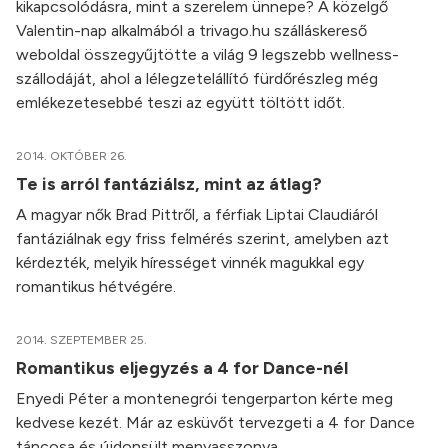
kikapcsolódásra, mint a szerelem ünnepe? A közelgő
Valentin-nap alkalmából a trivago.hu szálláskereső
weboldal összegyűjtötte a világ 9 legszebb wellness-
szállodáját, ahol a lélegzetelállító fürdőrészleg még
emlékezetesebbé teszi az együtt töltött időt.
2014. OKTÓBER 26.
Te is arról fantáziálsz, mint az átlag?
A magyar nők Brad Pittről, a férfiak Liptai Claudiáról
fantáziálnak egy friss felmérés szerint, amelyben azt
kérdezték, melyik hírességet vinnék magukkal egy
romantikus hétvégére.
2014. SZEPTEMBER 25.
Romantikus eljegyzés a 4 for Dance-nél
Enyedi Péter a montenegrói tengerparton kérte meg
kedvese kezét. Már az esküvőt tervezgeti a 4 for Dance
táncosa és újdonsült menyasszonya.