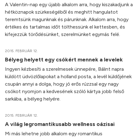
A Valentin-nap egy újabb alkalom arra, hogy kiszakadjunk a
hétköznapok szürkeségéből és meghitt hangulatot
teremtsünk magunknak és párunknak. Alkalom arra, hogy
értékes és tartalmas időt tölthessünk el kettesben, és
kifejezzük törődésünket, szerelmünket egymás felé.
2015. FEBRUÁR 12.
Bélyeg helyett egy csókért mennek a levelek
Ingyen kézbesíti a szerelmesek ünnepére, Bálint napra
küldött üdvözlőlapokat a holland posta, a levél küldőjének
csupán annyi a dolga, hogy jó erős rúzzsal egy nagy
csókot nyomjon a kedvesének szóló kártya jobb felső
sarkába, a bélyeg helyére.
2015. FEBRUÁR 12.
A világ legromantikusabb wellness oázisai
Mi más lehetne jobb alkalom egy romantikus