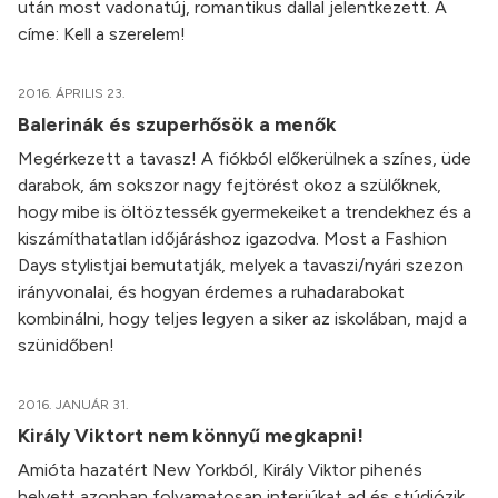
után most vadonatúj, romantikus dallal jelentkezett. A
címe: Kell a szerelem!
2016. ÁPRILIS 23.
Balerinák és szuperhősök a menők
Megérkezett a tavasz! A fiókból előkerülnek a színes, üde
darabok, ám sokszor nagy fejtörést okoz a szülőknek,
hogy mibe is öltöztessék gyermekeiket a trendekhez és a
kiszámíthatatlan időjáráshoz igazodva. Most a Fashion
Days stylistjai bemutatják, melyek a tavaszi/nyári szezon
irányvonalai, és hogyan érdemes a ruhadarabokat
kombinálni, hogy teljes legyen a siker az iskolában, majd a
szünidőben!
2016. JANUÁR 31.
Király Viktort nem könnyű megkapni!
Amióta hazatért New Yorkból, Király Viktor pihenés
helyett azonban folyamatosan interjúkat ad és stúdiózik.