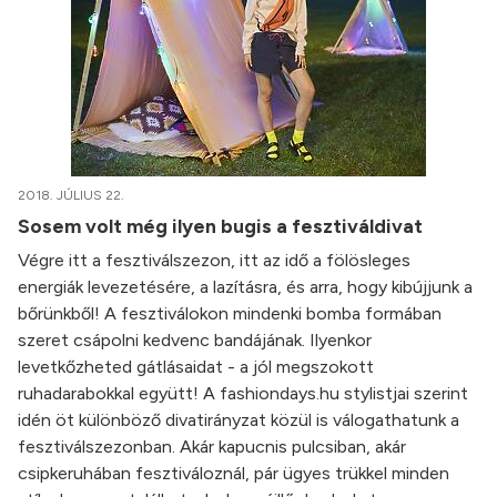
2018. JÚLIUS 22.
Sosem volt még ilyen bugis a fesztiváldivat
Végre itt a fesztiválszezon, itt az idő a fölösleges
energiák levezetésére, a lazításra, és arra, hogy kibújjunk a
bőrünkből! A fesztiválokon mindenki bomba formában
szeret csápolni kedvenc bandájának. Ilyenkor
levetkőzheted gátlásaidat - a jól megszokott
ruhadarabokkal együtt! A fashiondays.hu stylistjai szerint
idén öt különböző divatirányzat közül is válogathatunk a
fesztiválszezonban. Akár kapucnis pulcsiban, akár
csipkeruhában fesztiváloznál, pár ügyes trükkel minden