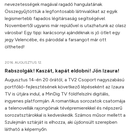
nevezetességek magával ragadó hangulatának.
Összegyűjtöttük a legfontosabb látnivalókat az egyik
legismertebb fapados légitársaság segítségével.
Novembertől ugyanis már repülővel is utazhatunk az olasz
városba! Egy tipp: karácsonyi ajándéknak is jó ötlet egy
jegy Velencébe, és pároddal a farsangot már ott
öltheted!
2016. AUGUSZTUS 12.
Rabszolgák! Kaszát, kapát eldobni! Jön Izaura!
Augusztus 14-én 20 órától, a TV2 Csoport nagyszabású
portfólió-fejlesztésének következő lépéseként az Izaura
TV is útjára indul, a MinDig TV földfelszíni digitális,
ingyenes platformján. A romantikus sorozatok csatornája
a telenovellák rajongóinak tévépremierekkel és népszerű
sorozatsztárokkal is kedveskedik. Számos műsor mellett a
Szulejmán sztárját is elhozza, aki újdonsült szerepben
látható a képernyőn.