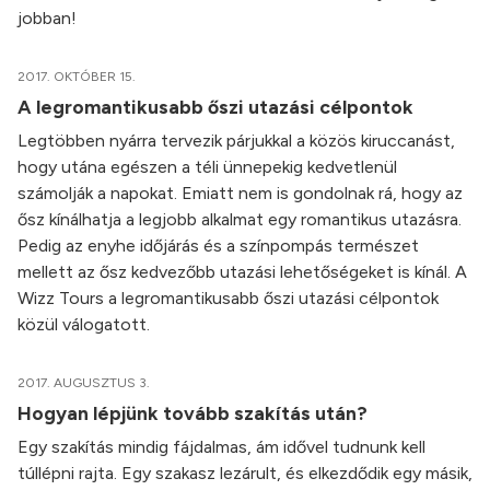
jobban!
2017. OKTÓBER 15.
A legromantikusabb őszi utazási célpontok
Legtöbben nyárra tervezik párjukkal a közös kiruccanást,
hogy utána egészen a téli ünnepekig kedvetlenül
számolják a napokat. Emiatt nem is gondolnak rá, hogy az
ősz kínálhatja a legjobb alkalmat egy romantikus utazásra.
Pedig az enyhe időjárás és a színpompás természet
mellett az ősz kedvezőbb utazási lehetőségeket is kínál. A
Wizz Tours a legromantikusabb őszi utazási célpontok
közül válogatott.
2017. AUGUSZTUS 3.
Hogyan lépjünk tovább szakítás után?
Egy szakítás mindig fájdalmas, ám idővel tudnunk kell
túllépni rajta. Egy szakasz lezárult, és elkezdődik egy másik,