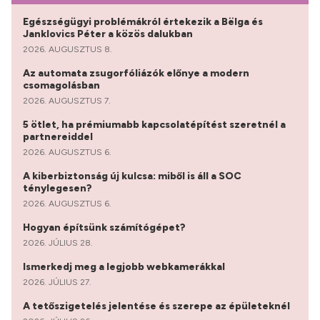
Egészségügyi problémákról értekezik a Bëlga és
Janklovics Péter a közös dalukban
2026. AUGUSZTUS 8.
Az automata zsugorfóliázók előnye a modern
csomagolásban
2026. AUGUSZTUS 7.
5 ötlet, ha prémiumabb kapcsolatépítést szeretnél a
partnereiddel
2026. AUGUSZTUS 6.
A kiberbiztonság új kulcsa: miből is áll a SOC
ténylegesen?
2026. AUGUSZTUS 6.
Hogyan építsünk számítógépet?
2026. JÚLIUS 28.
Ismerkedj meg a legjobb webkamerákkal
2026. JÚLIUS 27.
A tetőszigetelés jelentése és szerepe az épületeknél