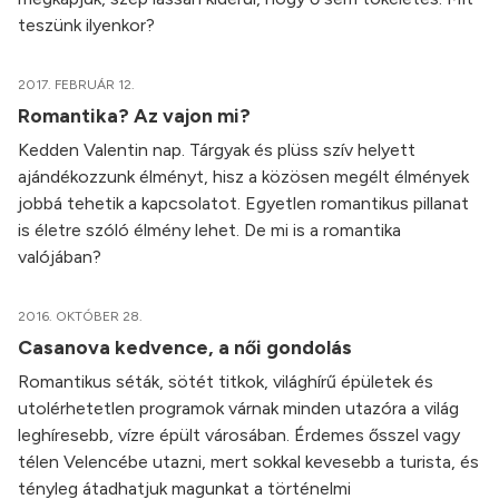
teszünk ilyenkor?
2017. FEBRUÁR 12.
Romantika? Az vajon mi?
Kedden Valentin nap. Tárgyak és plüss szív helyett
ajándékozzunk élményt, hisz a közösen megélt élmények
jobbá tehetik a kapcsolatot. Egyetlen romantikus pillanat
is életre szóló élmény lehet. De mi is a romantika
valójában?
2016. OKTÓBER 28.
Casanova kedvence, a női gondolás
Romantikus séták, sötét titkok, világhírű épületek és
utolérhetetlen programok várnak minden utazóra a világ
leghíresebb, vízre épült városában. Érdemes ősszel vagy
télen Velencébe utazni, mert sokkal kevesebb a turista, és
tényleg átadhatjuk magunkat a történelmi