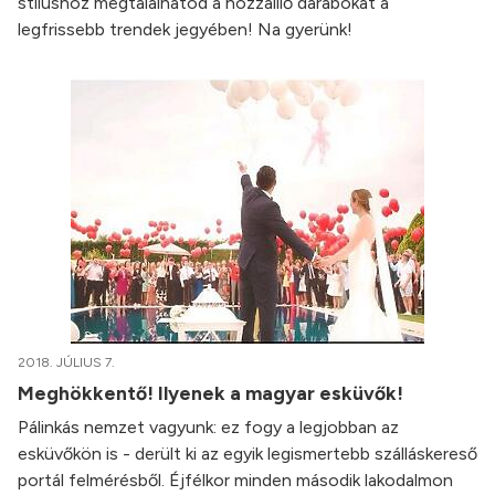
stílushoz megtalálhatod a hozzáillő darabokat a
legfrissebb trendek jegyében! Na gyerünk!
2018. JÚLIUS 7.
Meghökkentő! Ilyenek a magyar esküvők!
Pálinkás nemzet vagyunk: ez fogy a legjobban az
esküvőkön is - derült ki az egyik legismertebb szálláskereső
portál felmérésből. Éjfélkor minden második lakodalmon