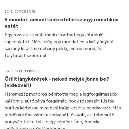
2013. OKTÓBER 19.
5 mondat, amivel tönkretehetsz egy romatikus
estét
Egy rosszul sikerült randi elronthat egy jól induló
kapcsolatot. Néha elég egy mondat és a királylányból
sárkány lesz. Íme néhány példa, mit ne mondj ha
folytatást szeretnél.
2013. SZEPTEMBER 5.
Őrült lánykérések - neked melyik jönne be?
(videóval!)
Háromszáz motoros bénította meg a legforgalmasabb
kaliforniai autópálya forgalmát, hogy rózsaszín füstbe
borítva kérhesse meg barátnője kezét a bandavezér. Más
rendőrautóba záratta kedvesét, és volt, aki teherautó
ponyván tette fel a nagy kérdést. Íme, Amerika
legőrültebb autós lánykérései.