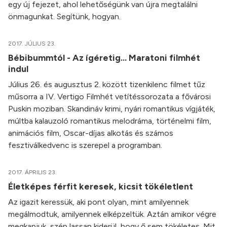
egy új fejezet, ahol lehetőségünk van újra megtalálni
önmagunkat. Segítünk, hogyan.
2017. JÚLIUS 23.
Bébibummtól - Az ígéretig... Maratoni filmhét
indul
Július 26. és augusztus 2. között tizenkilenc filmet tűz
műsorra a IV. Vertigo Filmhét vetítéssorozata a fővárosi
Puskin moziban. Skandináv krimi, nyári romantikus vígjáték,
múltba kalauzoló romantikus melodráma, történelmi film,
animációs film, Oscar-díjas alkotás és számos
fesztiválkedvenc is szerepel a programban.
2017. ÁPRILIS 23.
Életképes férfit keresek, kicsit tökéletlent
Az igazit keressük, aki pont olyan, mint amilyennek
megálmodtuk, amilyennek elképzeltük. Aztán amikor végre
megkapjuk, szép lassan kiderül, hogy ő sem tökéletes. Mit