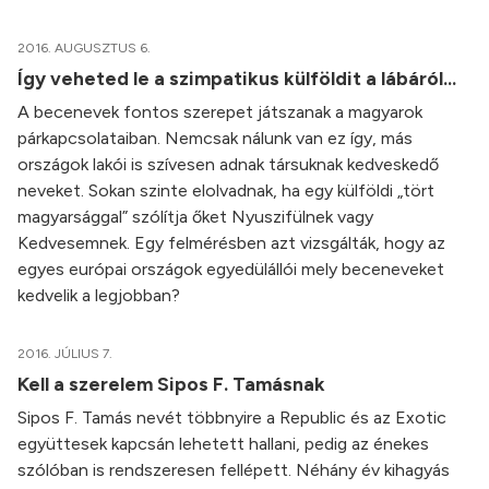
2016. AUGUSZTUS 6.
Így veheted le a szimpatikus külföldit a lábáról…
A becenevek fontos szerepet játszanak a magyarok
párkapcsolataiban. Nemcsak nálunk van ez így, más
országok lakói is szívesen adnak társuknak kedveskedő
neveket. Sokan szinte elolvadnak, ha egy külföldi „tört
magyarsággal” szólítja őket Nyuszifülnek vagy
Kedvesemnek. Egy felmérésben azt vizsgálták, hogy az
egyes európai országok egyedülállói mely beceneveket
kedvelik a legjobban?
2016. JÚLIUS 7.
Kell a szerelem Sipos F. Tamásnak
Sipos F. Tamás nevét többnyire a Republic és az Exotic
együttesek kapcsán lehetett hallani, pedig az énekes
szólóban is rendszeresen fellépett. Néhány év kihagyás