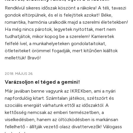
Rendkívül sikeres időszak köszönt a rákokra! A téli, tavaszi
gondok eltörpülnek, és el is felejtitek azokat! Béke,
romantika, harmónia uralkodik majd a szerelmi életetekben!
Ha még nincs párotok, legyetek nyitottak, mert nem
tudhatjátok, mikor kopog be a szerelem! Karrieretek
felfelé ível, a munkahelyeteken gondolataitokat,
ötleteiteket örömmel fogadják, mert kitűnően kiálltok
mellettük! Bravó!
2018. MÁJUS 26.
Varázsoljon el téged a gemini!
Már javában benne vagyunk az IKREKben, ami a nyári
napfordulóig kitart. Számtalan játékos, szétszórt és
szociális energiát várhatunk ettől az időszaktól. A
kettősség nemcsak az emberi természetben, a
viselkedésben, hanem az öltözködésben is markánsan
fellelhető - állítják vezető olasz divattervezők! Válogass