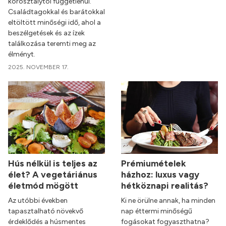
korosztálytól függetlenül.
Családtagokkal és barátokkal
eltöltött minőségi idő, ahol a
beszélgetések és az ízek
találkozása teremti meg az
élményt.
2025. NOVEMBER 17.
Hús nélkül is teljes az
Prémiumételek
élet? A vegetáriánus
házhoz: luxus vagy
életmód mögött
hétköznapi realitás?
Az utóbbi években
Ki ne örülne annak, ha minden
tapasztalható növekvő
nap éttermi minőségű
érdeklődés a húsmentes
fogásokat fogyaszthatna?