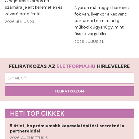
A hajhullás számos nő
számára jelent kellemetlen és
Nyáron már reggel harminc
zavaró problémát.
fok van. Ilyenkor a kedvenc
parfümöd nem mindig
2026. JÚLIUS 23.
működik ugyanúgy, mint
ősszel vagy télen.
2026. JÚLIUS 21.
FELIRATKOZÁS AZ
ÉLETFORMA.HU
HÍRLEVELÉRE
FELIRATKOZOM
HETI TOP CIKKEK
5 ötlet, ha prémiumabb kapcsolatépítést szeretnél a
partnereiddel
2026. AUGUSZTUS 6.