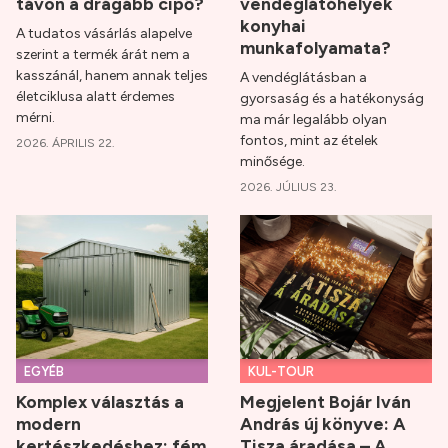
távon a drágább cipő?
vendéglátóhelyek
konyhai
A tudatos vásárlás alapelve
munkafolyamata?
szerint a termék árát nem a
kasszánál, hanem annak teljes
A vendéglátásban a
életciklusa alatt érdemes
gyorsaság és a hatékonyság
mérni.
ma már legalább olyan
fontos, mint az ételek
2026. ÁPRILIS 22.
minősége.
2026. JÚLIUS 23.
EGYÉB
KUL-TOUR
Komplex választás a
Megjelent Bojár Iván
modern
András új könyve: A
kertészkedéshez: fém
Tisza áradása – A