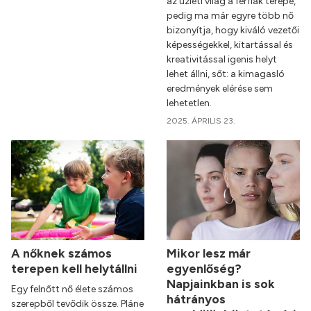
az üzleti világ a férfiak terepe,
pedig ma már egyre több nő
bizonyítja, hogy kiváló vezetői
képességekkel, kitartással és
kreativitással igenis helyt
lehet állni, sőt: a kimagasló
eredmények elérése sem
lehetetlen.
2025. ÁPRILIS 23.
A nőknek számos
Mikor lesz már
terepen kell helytállni
egyenlőség?
Napjainkban is sok
Egy felnőtt nő élete számos
hátrányos
szerepből tevődik össze. Pláne