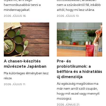
harmonikusabbá tenni a
nem a szúrásoktól fél, inkább
mindennapjaikat.
attól, hogy mi lesz utána.
2026. JÚLIUS 16.
2026. JÚLIUS 13.
A chasen-készítés
Pre- és
művészete Japánban
probiotikumok: a
bélflóra és a hidratálás
Ma különleges élményben lesz
új dimenziója
része.
Az egészség megőrzése ma
2026. JÚLIUS 11.
már nem arról szól csupán,
hogy mit eszel vagy mennyit
mozogsz.
2026. JÚNIUS 21.