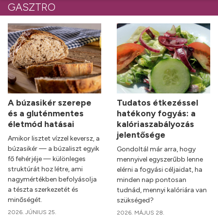
GASZTRO
A búzasikér szerepe
Tudatos étkezéssel
és a gluténmentes
hatékony fogyás: a
életmód hatásai
kalóriaszabályozás
jelentősége
Amikor lisztet vízzel keversz, a
búzasikér — a búzaliszt egyik
Gondoltál már arra, hogy
fő fehérjéje — különleges
mennyivel egyszerűbb lenne
struktúrát hoz létre, ami
elérni a fogyási céljaidat, ha
nagymértékben befolyásolja
minden nap pontosan
a tészta szerkezetét és
tudnád, mennyi kalóriára van
minőségét.
szükséged?
2026. JÚNIUS 25.
2026. MÁJUS 28.