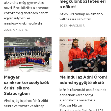
megkülönböztetés éri
akkor, ha még gyereket is
a nőket!
nevel. Ezek között a szerepek
között meglehetősen nehéz
Az AVON Nőnap alkalmából
egyensúlyozni és
változásra szólít fel!
mindegyiknek megfelelni.
2023. MÁRCIUS 7.
2025. ÁPRILIS 19.
Magyar
Ma indul az Adni Öröm!
szinkronkorcsolyázók
adománygyűjtő akció
óriási sikere
Idén is rászoruló családoknak
Salzburgban
adhatnak karácsonyi
ajándékot a vásárlók a
Ahol a jég is piros fehér zöld
Magyar Máltai
színre változott vasárnap!
Szeretetszolgálat és a SPAR