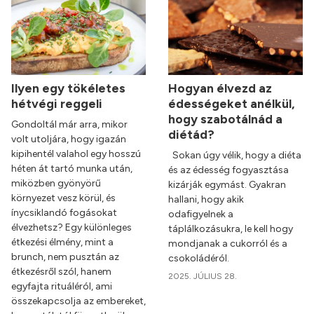
Ilyen egy tökéletes
Hogyan élvezd az
hétvégi reggeli
édességeket anélkül,
hogy szabotálnád a
Gondoltál már arra, mikor
diétád?
volt utoljára, hogy igazán
kipihentél valahol egy hosszú
Sokan úgy vélik, hogy a diéta
héten át tartó munka után,
és az édesség fogyasztása
miközben gyönyörű
kizárják egymást. Gyakran
környezet vesz körül, és
hallani, hogy akik
ínycsiklandó fogásokat
odafigyelnek a
élvezhetsz? Egy különleges
táplálkozásukra, le kell hogy
étkezési élmény, mint a
mondjanak a cukorról és a
brunch, nem pusztán az
csokoládéról.
étkezésről szól, hanem
2025. JÚLIUS 28.
egyfajta rituáléról, ami
összekapcsolja az embereket,