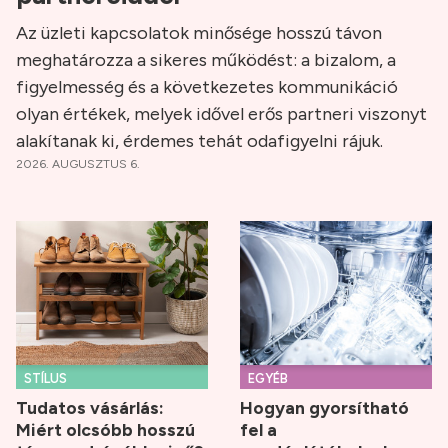
Az üzleti kapcsolatok minősége hosszú távon
meghatározza a sikeres működést: a bizalom, a
figyelmesség és a következetes kommunikáció
olyan értékek, melyek idővel erős partneri viszonyt
alakítanak ki, érdemes tehát odafigyelni rájuk.
2026. AUGUSZTUS 6.
STÍLUS
EGYÉB
Tudatos vásárlás:
Hogyan gyorsítható
Miért olcsóbb hosszú
fel a