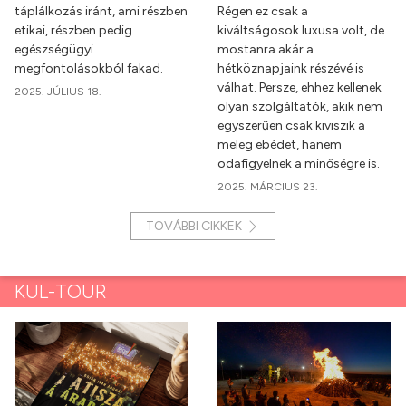
táplálkozás iránt, ami részben
Régen ez csak a
etikai, részben pedig
kiváltságosok luxusa volt, de
egészségügyi
mostanra akár a
megfontolásokból fakad.
hétköznapjaink részévé is
válhat. Persze, ehhez kellenek
2025. JÚLIUS 18.
olyan szolgáltatók, akik nem
egyszerűen csak kiviszik a
meleg ebédet, hanem
odafigyelnek a minőségre is.
2025. MÁRCIUS 23.
TOVÁBBI CIKKEK
KUL-TOUR