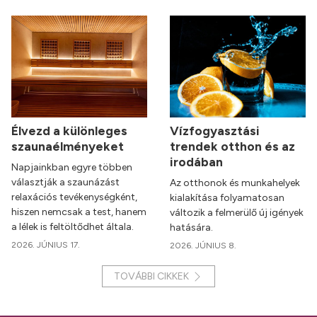
Élvezd a különleges
Vízfogyasztási
szaunaélményeket
trendek otthon és az
irodában
Napjainkban egyre többen
választják a szaunázást
Az otthonok és munkahelyek
relaxációs tevékenységként,
kialakítása folyamatosan
hiszen nemcsak a test, hanem
változik a felmerülő új igények
a lélek is feltöltődhet általa.
hatására.
2026. JÚNIUS 17.
2026. JÚNIUS 8.
TOVÁBBI CIKKEK