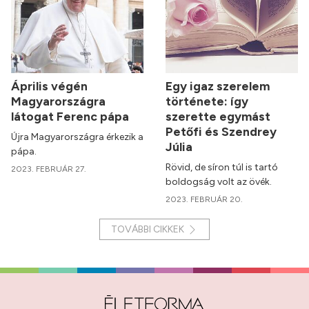
Április végén
Egy igaz szerelem
Magyarországra
története: így
látogat Ferenc pápa
szerette egymást
Petőfi és Szendrey
Újra Magyarországra érkezik a
Júlia
pápa.
Rövid, de síron túl is tartó
2023. FEBRUÁR 27.
boldogság volt az övék.
2023. FEBRUÁR 20.
TOVÁBBI CIKKEK