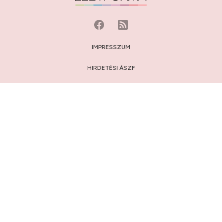
IMPRESSZUM
HIRDETÉSI ÁSZF
MÉDIAAJÁNLAT
JOGI NYILATKOZAT
HOZZÁSZÓLÁSI SZABÁLYZAT
ADATVÉDELEM:
TÁJÉKOZTATÓ
/
BEÁLLÍTÁSOK
© 2009-2026 Privátbankár.hu Kft.
FELIRATKOZÁS AZ ÉLETFORMA.HU HÍRLEVELÉRE