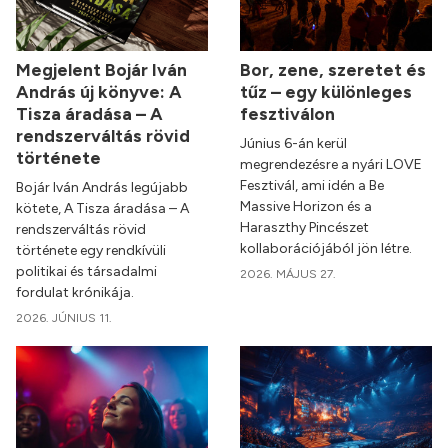
Megjelent Bojár Iván
Bor, zene, szeretet és
András új könyve: A
tűz – egy különleges
Tisza áradása – A
fesztiválon
rendszerváltás rövid
Június 6-án kerül
története
megrendezésre a nyári LOVE
Fesztivál, ami idén a Be
Bojár Iván András legújabb
Massive Horizon és a
kötete, A Tisza áradása – A
Haraszthy Pincészet
rendszerváltás rövid
kollaborációjából jön létre.
története egy rendkívüli
politikai és társadalmi
2026. MÁJUS 27.
fordulat krónikája.
2026. JÚNIUS 11.