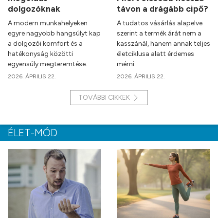
dolgozóknak
távon a drágább cipő?
A modern munkahelyeken
A tudatos vásárlás alapelve
egyre nagyobb hangsúlyt kap
szerint a termék árát nem a
a dolgozói komfort és a
kasszánál, hanem annak teljes
hatékonyság közötti
életciklusa alatt érdemes
egyensúly megteremtése.
mérni.
2026. ÁPRILIS 22.
2026. ÁPRILIS 22.
TOVÁBBI CIKKEK
ÉLET-MÓD