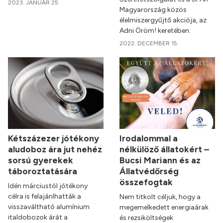
2023. JANUÁR 25.
Magyarország közös
élelmiszergyűjtő akciója, az
Adni Öröm! keretében.
2022. DECEMBER 15.
Kétszázezer jótékony
Irodalommal a
aludoboz ára jut nehéz
nélkülöző állatokért –
sorsú gyerekek
Bucsi Mariann és az
táboroztatására
Állatvédőrség
összefogtak
Idén márciustól jótékony
célra is felajánlhatták a
Nem titkolt céljuk, hogy a
visszaváltható alumínium
megemelkedett energiaárak
italdobozok árát a
és rezsiköltségek