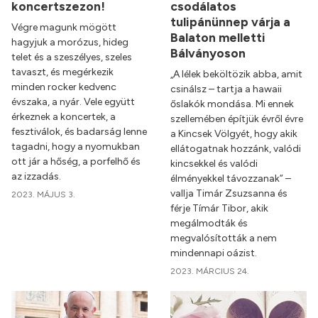
koncertszezon!
csodálatos
tulipánünnep várja a
Végre magunk mögött
Balaton melletti
hagyjuk a morózus, hideg
Bálványoson
telet és a szeszélyes, szeles
tavaszt, és megérkezik
„A lélek beköltözik abba, amit
minden rocker kedvenc
csinálsz – tartja a hawaii
évszaka, a nyár. Vele együtt
őslakók mondása. Mi ennek
érkeznek a koncertek, a
szellemében építjük évről évre
fesztiválok, és badarság lenne
a Kincsek Völgyét, hogy akik
tagadni, hogy a nyomukban
ellátogatnak hozzánk, valódi
ott jár a hőség, a porfelhő és
kincsekkel és valódi
az izzadás.
élményekkel távozzanak” –
vallja Timár Zsuzsanna és
2023. MÁJUS 3.
férje Tímár Tibor, akik
megálmodták és
megvalósították a nem
mindennapi oázist.
2023. MÁRCIUS 24.