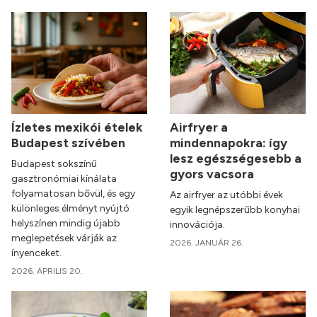
Ízletes mexikói ételek
Airfryer a
Budapest szívében
mindennapokra: így
lesz egészségesebb a
Budapest sokszínű
gyors vacsora
gasztronómiai kínálata
folyamatosan bővül, és egy
Az airfryer az utóbbi évek
különleges élményt nyújtó
egyik legnépszerűbb konyhai
helyszínen mindig újabb
innovációja.
meglepetések várják az
2026. JANUÁR 26.
ínyenceket.
2026. ÁPRILIS 20.