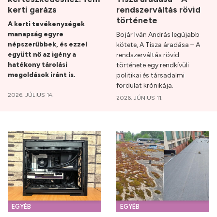
kerti garázs
rendszerváltás rövid
története
A kerti tevékenységek
manapság egyre
Bojár Iván András legújabb
népszerűbbek, és ezzel
kötete, A Tisza áradása – A
együtt nő az igény a
rendszerváltás rövid
hatékony tárolási
története egy rendkívüli
megoldások iránt is.
politikai és társadalmi
fordulat krónikája.
2026. JÚLIUS 14.
2026. JÚNIUS 11.
EGYÉB
EGYÉB