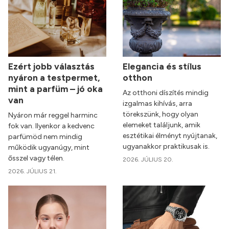
Ezért jobb választás
Elegancia és stílus
nyáron a testpermet,
otthon
mint a parfüm – jó oka
Az otthoni díszítés mindig
van
izgalmas kihívás, arra
törekszünk, hogy olyan
Nyáron már reggel harminc
elemeket találjunk, amik
fok van. Ilyenkor a kedvenc
esztétikai élményt nyújtanak,
parfümöd nem mindig
ugyanakkor praktikusak is.
működik ugyanúgy, mint
ősszel vagy télen.
2026. JÚLIUS 20.
2026. JÚLIUS 21.