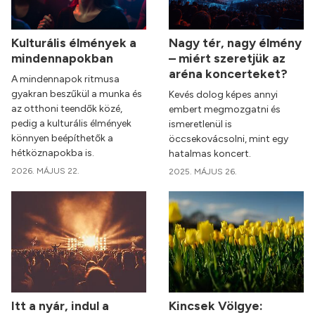
Kulturális élmények a
Nagy tér, nagy élmény
mindennapokban
– miért szeretjük az
aréna koncerteket?
A mindennapok ritmusa
gyakran beszűkül a munka és
Kevés dolog képes annyi
az otthoni teendők közé,
embert megmozgatni és
pedig a kulturális élmények
ismeretlenül is
könnyen beépíthetők a
öccsekovácsolni, mint egy
hétköznapokba is.
hatalmas koncert.
2026. MÁJUS 22.
2025. MÁJUS 26.
Itt a nyár, indul a
Kincsek Völgye: