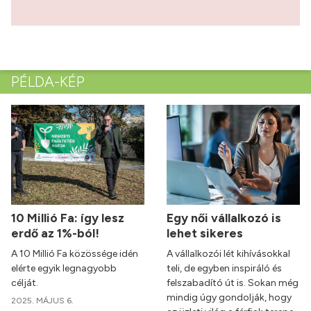
PÉLDA-KÉP
10 Millió Fa: így lesz
Egy női vállalkozó is
erdő az 1%-ból!
lehet sikeres
A 10 Millió Fa közössége idén
A vállalkozói lét kihívásokkal
elérte egyik legnagyobb
teli, de egyben inspiráló és
célját.
felszabadító út is. Sokan még
mindig úgy gondolják, hogy
2025. MÁJUS 6.