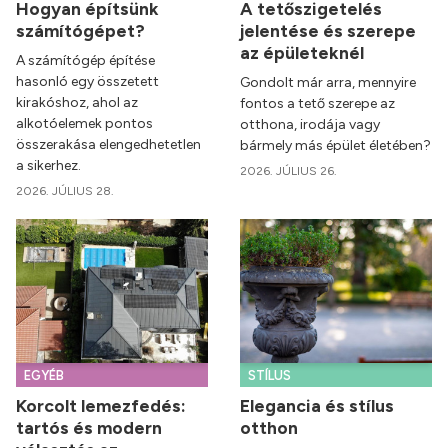
Hogyan építsünk
A tetőszigetelés
számítógépet?
jelentése és szerepe
az épületeknél
A számítógép építése
hasonló egy összetett
Gondolt már arra, mennyire
kirakóshoz, ahol az
fontos a tető szerepe az
alkotóelemek pontos
otthona, irodája vagy
összerakása elengedhetetlen
bármely más épület életében?
a sikerhez.
2026. JÚLIUS 26.
2026. JÚLIUS 28.
EGYÉB
STÍLUS
Korcolt lemezfedés:
Elegancia és stílus
tartós és modern
otthon