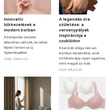
Innovatív
A legendás óra
bőrkezelések a
születése: a
modern korban
versenypályák
inspirációja a
A bőrápolás területe
csuklódon
állandóan változik, és nehéz
lépést tartani az új
A karórák világa tele van
fejleményekkel.
ikonikus darabokkal, amik
története épp olyan izgalmas,
2026. JÚNIUS 23.
mint maguk az órák.
2026. MÁJUS 25.