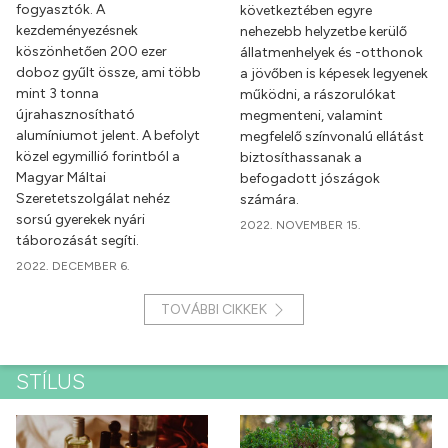
fogyasztók. A
következtében egyre
kezdeményezésnek
nehezebb helyzetbe kerülő
köszönhetően 200 ezer
állatmenhelyek és -otthonok
doboz gyűlt össze, ami több
a jövőben is képesek legyenek
mint 3 tonna
működni, a rászorulókat
újrahasznosítható
megmenteni, valamint
alumíniumot jelent. A befolyt
megfelelő színvonalú ellátást
közel egymillió forintból a
biztosíthassanak a
Magyar Máltai
befogadott jószágok
Szeretetszolgálat nehéz
számára.
sorsú gyerekek nyári
2022. NOVEMBER 15.
táborozását segíti.
2022. DECEMBER 6.
TOVÁBBI CIKKEK
STÍLUS