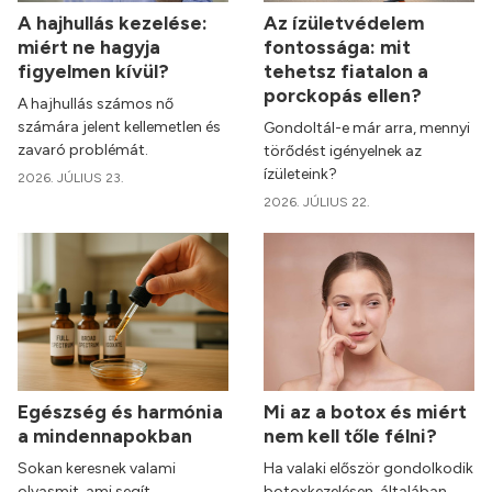
A hajhullás kezelése:
Az ízületvédelem
miért ne hagyja
fontossága: mit
figyelmen kívül?
tehetsz fiatalon a
porckopás ellen?
A hajhullás számos nő
számára jelent kellemetlen és
Gondoltál-e már arra, mennyi
zavaró problémát.
törődést igényelnek az
ízületeink?
2026. JÚLIUS 23.
2026. JÚLIUS 22.
Egészség és harmónia
Mi az a botox és miért
a mindennapokban
nem kell tőle félni?
Sokan keresnek valami
Ha valaki először gondolkodik
olyasmit, ami segít
botoxkezelésen, általában