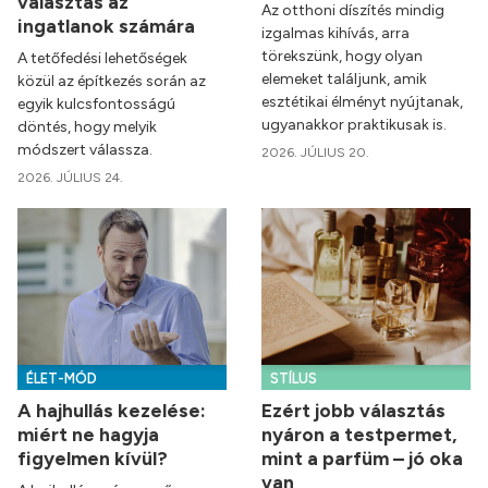
választás az
Az otthoni díszítés mindig
ingatlanok számára
izgalmas kihívás, arra
törekszünk, hogy olyan
A tetőfedési lehetőségek
elemeket találjunk, amik
közül az építkezés során az
esztétikai élményt nyújtanak,
egyik kulcsfontosságú
ugyanakkor praktikusak is.
döntés, hogy melyik
módszert válassza.
2026. JÚLIUS 20.
2026. JÚLIUS 24.
ÉLET-MÓD
STÍLUS
A hajhullás kezelése:
Ezért jobb választás
miért ne hagyja
nyáron a testpermet,
figyelmen kívül?
mint a parfüm – jó oka
van