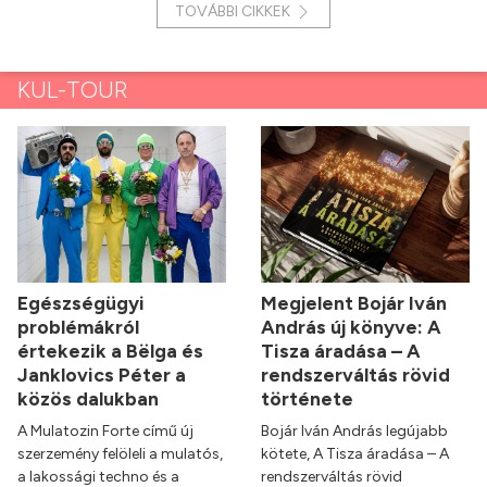
TOVÁBBI CIKKEK
KUL-TOUR
Egészségügyi
Megjelent Bojár Iván
problémákról
András új könyve: A
értekezik a Bëlga és
Tisza áradása – A
Janklovics Péter a
rendszerváltás rövid
közös dalukban
története
A Mulatozin Forte című új
Bojár Iván András legújabb
szerzemény felöleli a mulatós,
kötete, A Tisza áradása – A
a lakossági techno és a
rendszerváltás rövid