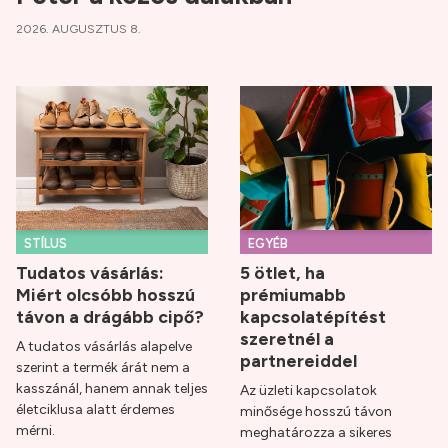
2026. AUGUSZTUS 8.
STÍLUS
EGYÉB
Tudatos vásárlás:
5 ötlet, ha
Miért olcsóbb hosszú
prémiumabb
távon a drágább cipő?
kapcsolatépítést
szeretnél a
A tudatos vásárlás alapelve
partnereiddel
szerint a termék árát nem a
kasszánál, hanem annak teljes
Az üzleti kapcsolatok
életciklusa alatt érdemes
minősége hosszú távon
mérni.
meghatározza a sikeres