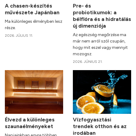
A chasen-készítés
Pre- és
művészete Japánban
probiotikumok: a
bélflóra és a hidratálás
Ma különleges élményben lesz
új dimenziója
része.
Az egészség megőrzése ma
2026. JÚLIUS 11.
már nem arról szól csupán,
hogy mit eszel vagy mennyit
mozogsz.
2026. JÚNIUS 21.
Élvezd a különleges
Vízfogyasztási
szaunaélményeket
trendek otthon és az
irodában
Napjainkban egyre többen