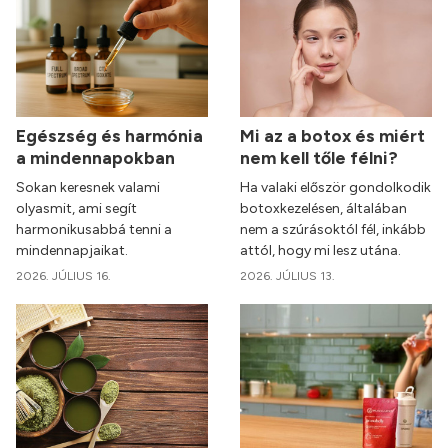
Egészség és harmónia
Mi az a botox és miért
a mindennapokban
nem kell tőle félni?
Sokan keresnek valami
Ha valaki először gondolkodik
olyasmit, ami segít
botoxkezelésen, általában
harmonikusabbá tenni a
nem a szúrásoktól fél, inkább
mindennapjaikat.
attól, hogy mi lesz utána.
2026. JÚLIUS 16.
2026. JÚLIUS 13.