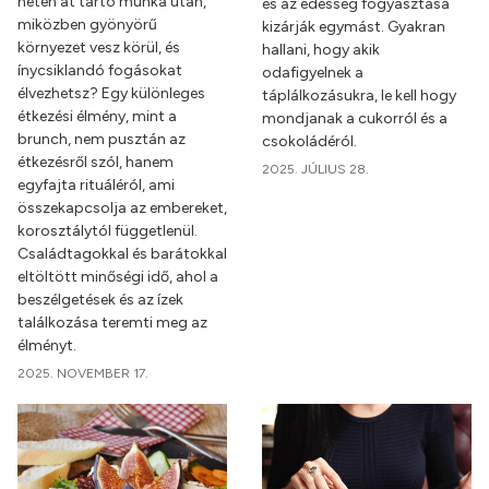
héten át tartó munka után,
és az édesség fogyasztása
miközben gyönyörű
kizárják egymást. Gyakran
környezet vesz körül, és
hallani, hogy akik
ínycsiklandó fogásokat
odafigyelnek a
élvezhetsz? Egy különleges
táplálkozásukra, le kell hogy
étkezési élmény, mint a
mondjanak a cukorról és a
brunch, nem pusztán az
csokoládéról.
étkezésről szól, hanem
2025. JÚLIUS 28.
egyfajta rituáléról, ami
összekapcsolja az embereket,
korosztálytól függetlenül.
Családtagokkal és barátokkal
eltöltött minőségi idő, ahol a
beszélgetések és az ízek
találkozása teremti meg az
élményt.
2025. NOVEMBER 17.