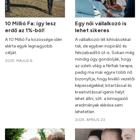
10 Millió Fa: így lesz
Egy női vállalkozó is
erdő az 1%-ból!
lehet sikeres
A 10 Millió Fa közössége idén
A vállalkozói lét kihívásokkal
elérte egyik legnagyobb
teli, de egyben inspiráló és
célját.
felszabadító út is. Sokan még
mindig úgy gondolják, hogy
2025. MÁJUS 6.
az üzleti világ a férfiak terepe,
pedig ma már egyre több nő
bizonyítja, hogy kiváló vezetői
képességekkel, kitartással és
kreativitással igenis helyt
lehet állni, sőt: a kimagasló
eredmények elérése sem
lehetetlen.
2025. ÁPRILIS 23.