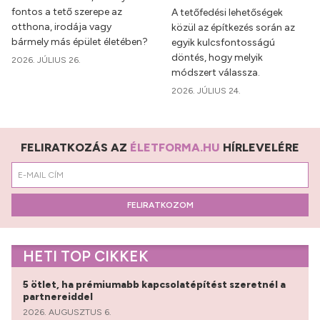
fontos a tető szerepe az
A tetőfedési lehetőségek
otthona, irodája vagy
közül az építkezés során az
bármely más épület életében?
egyik kulcsfontosságú
döntés, hogy melyik
2026. JÚLIUS 26.
módszert válassza.
2026. JÚLIUS 24.
FELIRATKOZÁS AZ
ÉLETFORMA.HU
HÍRLEVELÉRE
FELIRATKOZOM
HETI TOP CIKKEK
5 ötlet, ha prémiumabb kapcsolatépítést szeretnél a
partnereiddel
2026. AUGUSZTUS 6.