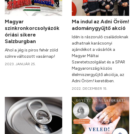
Magyar
Ma indul az Adni Öröm!
szinkronkorcsolyázók
adománygyűjtő akció
óriási sikere
Idén is rászoruló családoknak
Salzburgban
adhatnak karácsonyi
ajándékot a vásárlók a
Ahol a jég is piros fehér zöld
Magyar Máltai
színre változott vasárnap!
Szeretetszolgálat és a SPAR
2023. JANUÁR 25.
Magyarország közös
élelmiszergyűjtő akciója, az
Adni Öröm! keretében.
2022. DECEMBER 15.