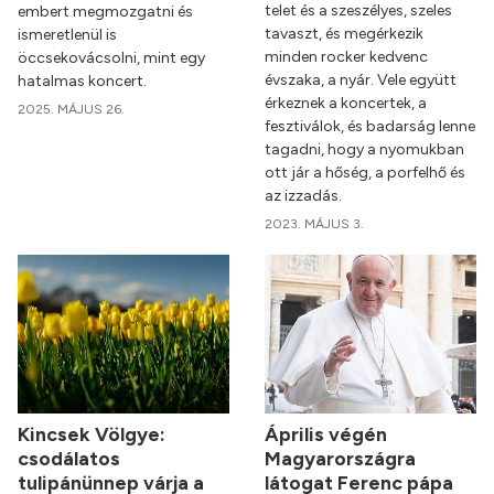
telet és a szeszélyes, szeles
embert megmozgatni és
tavaszt, és megérkezik
ismeretlenül is
minden rocker kedvenc
öccsekovácsolni, mint egy
évszaka, a nyár. Vele együtt
hatalmas koncert.
érkeznek a koncertek, a
2025. MÁJUS 26.
fesztiválok, és badarság lenne
tagadni, hogy a nyomukban
ott jár a hőség, a porfelhő és
az izzadás.
2023. MÁJUS 3.
Kincsek Völgye:
Április végén
csodálatos
Magyarországra
tulipánünnep várja a
látogat Ferenc pápa