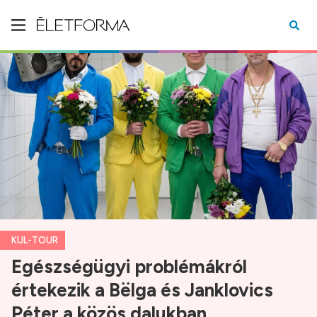
KUL-TOUR
Egészségügyi problémákról
értekezik a Bëlga és Janklovics
Péter a közös dalukban