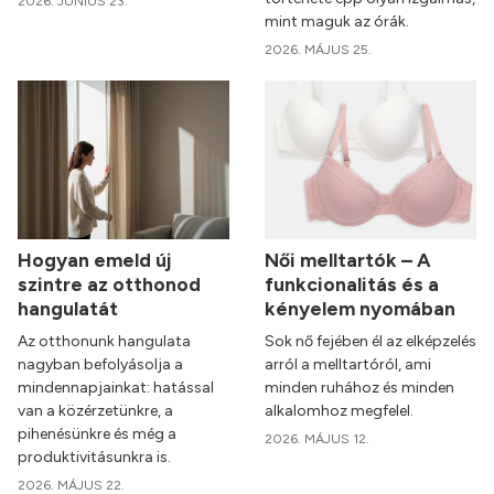
2026. JÚNIUS 23.
mint maguk az órák.
2026. MÁJUS 25.
Hogyan emeld új
Női melltartók – A
szintre az otthonod
funkcionalitás és a
hangulatát
kényelem nyomában
Az otthonunk hangulata
Sok nő fejében él az elképzelés
nagyban befolyásolja a
arról a melltartóról, ami
mindennapjainkat: hatással
minden ruhához és minden
van a közérzetünkre, a
alkalomhoz megfelel.
pihenésünkre és még a
2026. MÁJUS 12.
produktivitásunkra is.
2026. MÁJUS 22.