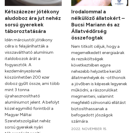
Kétszázezer jótékony
Irodalommal a
aludoboz ára jut nehéz
nélkülöző állatokért –
sorsú gyerekek
Bucsi Mariann és az
táboroztatására
Állatvédőrség
összefogtak
Idén márciustól jótékony
célra is felajánlhatták a
Nem titkolt céljuk, hogy a
visszaváltható alumínium
megemelkedett energiaárak
italdobozok árát a
és rezsiköltségek
fogyasztók. A
következtében egyre
kezdeményezésnek
nehezebb helyzetbe kerülő
köszönhetően 200 ezer
állatmenhelyek és -otthonok
doboz gyűlt össze, ami több
a jövőben is képesek legyenek
mint 3 tonna
működni, a rászorulókat
újrahasznosítható
megmenteni, valamint
alumíniumot jelent. A befolyt
megfelelő színvonalú ellátást
közel egymillió forintból a
biztosíthassanak a
Magyar Máltai
befogadott jószágok
Szeretetszolgálat nehéz
számára.
sorsú gyerekek nyári
2022. NOVEMBER 15.