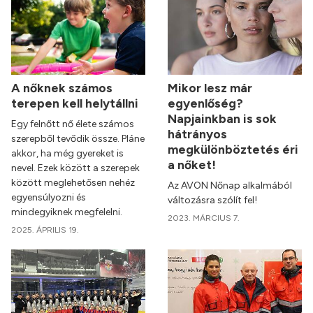
A nőknek számos
Mikor lesz már
terepen kell helytállni
egyenlőség?
Napjainkban is sok
Egy felnőtt nő élete számos
hátrányos
szerepből tevődik össze. Pláne
megkülönböztetés éri
akkor, ha még gyereket is
a nőket!
nevel. Ezek között a szerepek
között meglehetősen nehéz
Az AVON Nőnap alkalmából
egyensúlyozni és
változásra szólít fel!
mindegyiknek megfelelni.
2023. MÁRCIUS 7.
2025. ÁPRILIS 19.