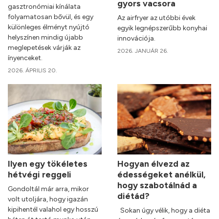
gyors vacsora
gasztronómiai kínálata
folyamatosan bővül, és egy
Az airfryer az utóbbi évek
különleges élményt nyújtó
egyik legnépszerűbb konyhai
helyszínen mindig újabb
innovációja.
meglepetések várják az
2026. JANUÁR 26.
ínyenceket.
2026. ÁPRILIS 20.
Ilyen egy tökéletes
Hogyan élvezd az
hétvégi reggeli
édességeket anélkül,
hogy szabotálnád a
Gondoltál már arra, mikor
diétád?
volt utoljára, hogy igazán
kipihentél valahol egy hosszú
Sokan úgy vélik, hogy a diéta