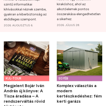
kirakóshoz, ahol az
szintű informatikai
alkotóelemek pontos
kihívásokkal néznek szembe,
összerakása elengedhetetlen
gyakran a kiberbiztonság az
a sikerhez.
elsődleges szempont.
2026. JÚLIUS 28.
2026. AUGUSZTUS 6.
KUL-TOUR
EGYÉB
Megjelent Bojár Iván
Komplex választás a
András új könyve: A
modern
Tisza áradása – A
kertészkedéshez: fém
rendszerváltás rövid
kerti garázs