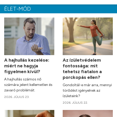
ÉLET-MÓD
A hajhullás kezelése:
Az ízületvédelem
miért ne hagyja
fontossága: mit
figyelmen kívül?
tehetsz fiatalon a
porckopás ellen?
A hajhullás számos nő
számára jelent kellemetlen és
Gondoltál-e már arra, mennyi
zavaró problémát.
törődést igényelnek az
ízületeink?
2026. JÚLIUS 23.
2026. JÚLIUS 22.