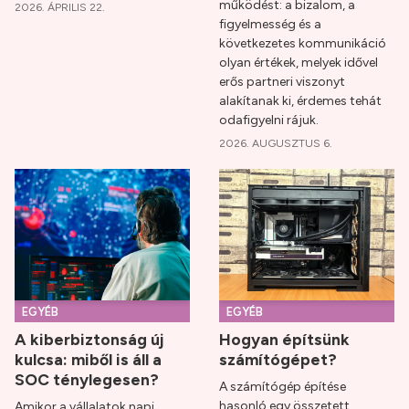
működést: a bizalom, a
2026. ÁPRILIS 22.
figyelmesség és a
következetes kommunikáció
olyan értékek, melyek idővel
erős partneri viszonyt
alakítanak ki, érdemes tehát
odafigyelni rájuk.
2026. AUGUSZTUS 6.
EGYÉB
EGYÉB
A kiberbiztonság új
Hogyan építsünk
kulcsa: miből is áll a
számítógépet?
SOC ténylegesen?
A számítógép építése
hasonló egy összetett
Amikor a vállalatok napi