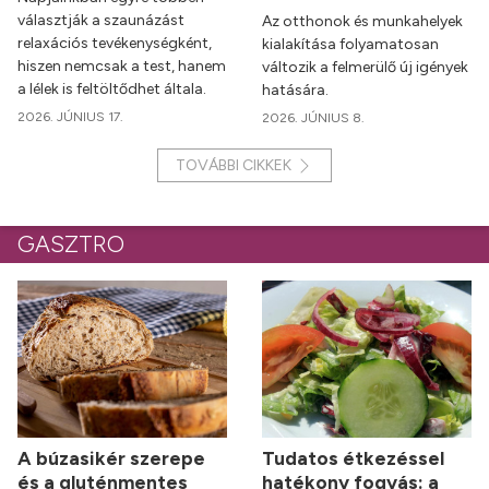
választják a szaunázást
Az otthonok és munkahelyek
relaxációs tevékenységként,
kialakítása folyamatosan
hiszen nemcsak a test, hanem
változik a felmerülő új igények
a lélek is feltöltődhet általa.
hatására.
2026. JÚNIUS 17.
2026. JÚNIUS 8.
TOVÁBBI CIKKEK
GASZTRO
A búzasikér szerepe
Tudatos étkezéssel
és a gluténmentes
hatékony fogyás: a