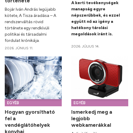
története
A kerti tevékenységek
manapság egyre
Bojár Iván András legújabb
népszerűbbek, és ezzel
kötete, A Tisza áradása – A
együtt nő az igény a
rendszerváltás rövid
hatékony tárolási
története egy rendkívüli
megoldások iránt is.
politikai és társadalmi
fordulat krónikája.
2026. JÚLIUS 14.
2026. JÚNIUS 11.
EGYÉB
EGYÉB
Hogyan gyorsítható
Ismerkedj meg a
fel a
legjobb
vendéglátóhelyek
webkamerákkal
konyhai