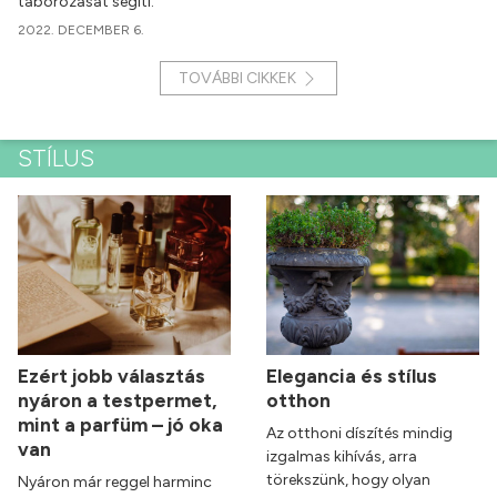
táborozását segíti.
2022. DECEMBER 6.
TOVÁBBI CIKKEK
STÍLUS
Ezért jobb választás
Elegancia és stílus
nyáron a testpermet,
otthon
mint a parfüm – jó oka
Az otthoni díszítés mindig
van
izgalmas kihívás, arra
törekszünk, hogy olyan
Nyáron már reggel harminc