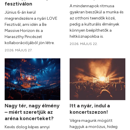
fesztiválon
A mindennapok ritmusa
gyakran beszűkül a munka és
Június 6-án kerül
az otthoni teendők közé,
megrendezésre a nyári LOVE
pedig a kulturális élmények
Fesztivál, ami idén a Be
könnyen beépíthetők a
Massive Horizon és a
hétköznapokba is.
Haraszthy Pincészet
kollaborációjából jön létre.
2026. MÁJUS 22.
2026. MÁJUS 27.
Nagy tér, nagy élmény
Itt a nyár, indul a
– miért szeretjük az
koncertszezon!
aréna koncerteket?
Végre magunk mögött
hagyjuk a morózus, hideg
Kevés dolog képes annyi