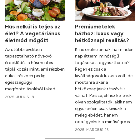
Hús nélkül is teljes az
Prémiumételek
élet? A vegetáriánus
házhoz: luxus vagy
életmód mögött
hétköznapi realitás?
Az utóbbi években
Ki ne örülne annak, ha minden
tapasztalható növekvő
nap éttermi minőségű
érdeklődés a húsmentes
fogásokat fogyaszthatna?
táplálkozás iránt, ami részben
Régen ez csak a
etikai, részben pedig
kiváltságosok luxusa volt, de
egészségügyi
mostanra akár a
megfontolásokból fakad.
hétköznapjaink részévé is
válhat. Persze, ehhez kellenek
2025. JÚLIUS 18.
olyan szolgáltatók, akik nem
egyszerűen csak kiviszik a
meleg ebédet, hanem
odafigyelnek a minőségre is.
2025. MÁRCIUS 23.