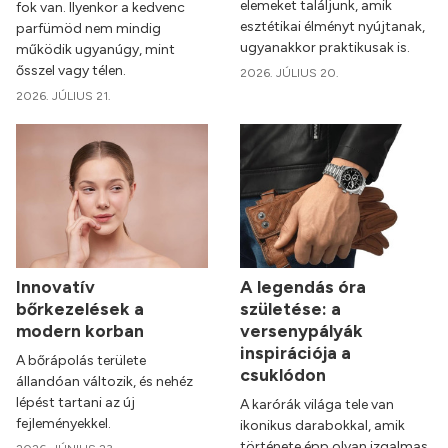
elemeket találjunk, amik
fok van. Ilyenkor a kedvenc
esztétikai élményt nyújtanak,
parfümöd nem mindig
ugyanakkor praktikusak is.
működik ugyanúgy, mint
ősszel vagy télen.
2026. JÚLIUS 20.
2026. JÚLIUS 21.
Innovatív
A legendás óra
bőrkezelések a
születése: a
modern korban
versenypályák
inspirációja a
A bőrápolás területe
csuklódon
állandóan változik, és nehéz
lépést tartani az új
A karórák világa tele van
fejleményekkel.
ikonikus darabokkal, amik
története épp olyan izgalmas,