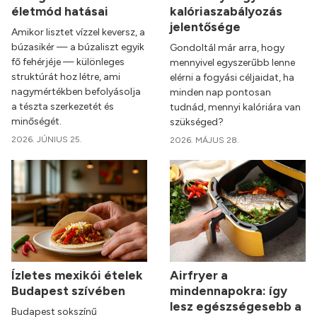
életmód hatásai
kalóriaszabályozás
jelentősége
Amikor lisztet vízzel keversz, a
búzasikér — a búzaliszt egyik
Gondoltál már arra, hogy
fő fehérjéje — különleges
mennyivel egyszerűbb lenne
struktúrát hoz létre, ami
elérni a fogyási céljaidat, ha
nagymértékben befolyásolja
minden nap pontosan
a tészta szerkezetét és
tudnád, mennyi kalóriára van
minőségét.
szükséged?
2026. JÚNIUS 25.
2026. MÁJUS 28.
Ízletes mexikói ételek
Airfryer a
Budapest szívében
mindennapokra: így
lesz egészségesebb a
Budapest sokszínű