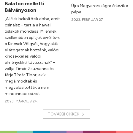
Balaton melletti
Újra Magyarországra érkezik a
Bálványoson
pápa.
„A lélek beköltözik abba, amit
2023. FEBRUÁR 27.
csinálsz – tartja a hawaii
őslakók mondása. Mi ennek
szellemében építjük évről évre
a Kincsek Völgyét, hogy akik
ellátogatnak hozzánk, valódi
kincsekkel és valódi
élményekkel távozzanak” –
vallja Timár Zsuzsanna és
férje Tímár Tibor, akik
megálmodták és
megvalósították a nem
mindennapi oázist.
2023. MÁRCIUS 24.
TOVÁBBI CIKKEK