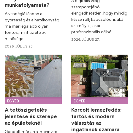
A digitális világ
munkafolyamata?
szempontjából
elengedhetetlen, hogy mindig
A vendéglátásban a
készen állj kapcsolódni, akár
gyorsaság és a hatékonyság
személyes, akár
ma már legalább olyan
professzionális célból.
fontos, mint az ételek
minősége.
2026. JÚLIUS 27.
2026. JÚLIUS 23.
EGYÉB
EGYÉB
A tetőszigetelés
Korcolt lemezfedés:
jelentése és szerepe
tartós és modern
az épületeknél
választás az
ingatlanok számára
Gondolt már arra, mennyire