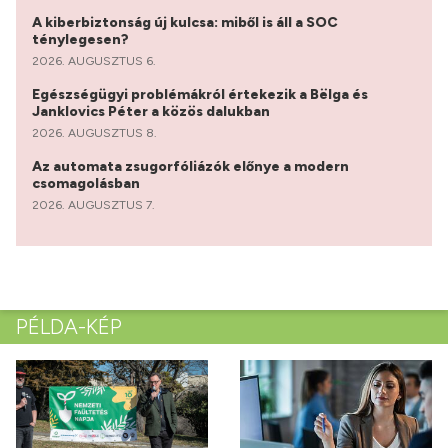
A kiberbiztonság új kulcsa: miből is áll a SOC
ténylegesen?
2026. AUGUSZTUS 6.
Egészségügyi problémákról értekezik a Bëlga és
Janklovics Péter a közös dalukban
2026. AUGUSZTUS 8.
Az automata zsugorfóliázók előnye a modern
csomagolásban
2026. AUGUSZTUS 7.
PÉLDA-KÉP