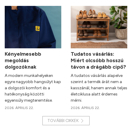
Kényelmesebb
Tudatos vásárlás:
megoldás
Miért olcsóbb hosszú
dolgozóknak
távon a drágább cipő?
A modern munkahelyeken
A tudatos vásárlás alapelve
egyre nagyobb hangsúlyt kap
szerint a termék árát nem a
a dolgozói komfort és a
kasszánál, hanem annak teljes
hatékonyság közötti
életciklusa alatt érdemes
egyensúly megteremtése.
mérni.
2026. ÁPRILIS 22.
2026. ÁPRILIS 22.
TOVÁBBI CIKKEK