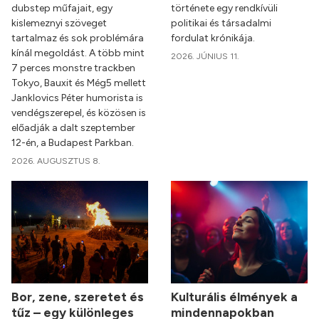
dubstep műfajait, egy
története egy rendkívüli
kislemeznyi szöveget
politikai és társadalmi
tartalmaz és sok problémára
fordulat krónikája.
kínál megoldást. A több mint
2026. JÚNIUS 11.
7 perces monstre trackben
Tokyo, Bauxit és Még5 mellett
Janklovics Péter humorista is
vendégszerepel, és közösen is
előadják a dalt szeptember
12-én, a Budapest Parkban.
2026. AUGUSZTUS 8.
Bor, zene, szeretet és
Kulturális élmények a
tűz – egy különleges
mindennapokban