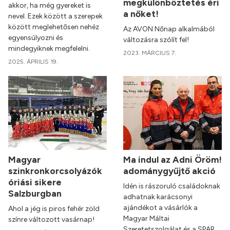
megkülönböztetés éri
akkor, ha még gyereket is
a nőket!
nevel. Ezek között a szerepek
között meglehetősen nehéz
Az AVON Nőnap alkalmából
egyensúlyozni és
változásra szólít fel!
mindegyiknek megfelelni.
2023. MÁRCIUS 7.
2025. ÁPRILIS 19.
Magyar
Ma indul az Adni Öröm!
szinkronkorcsolyázók
adománygyűjtő akció
óriási sikere
Idén is rászoruló családoknak
Salzburgban
adhatnak karácsonyi
ajándékot a vásárlók a
Ahol a jég is piros fehér zöld
Magyar Máltai
színre változott vasárnap!
Szeretetszolgálat és a SPAR