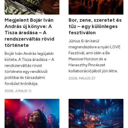
Megjelent Bojár Iván
Bor, zene, szeretet és
András új könyve: A
tűz – egy különleges
Tisza áradása – A
fesztiválon
rendszerváltás rövid
Június 6-án kerül
története
megrendezésre a nyári LOVE
Fesztivál, ami idén a Be
Bojár Iván András legújabb
Massive Horizon és a
kötete, A Tisza áradása – A
Haraszthy Pincészet
rendszerváltás rövid
kollaborációjából jön létre.
története egy rendkívüli
politikai és társadalmi
2026. MÁJUS 27.
fordulat krónikája.
2026. JÚNIUS 11.