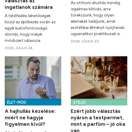
választás az
Az otthoni díszítés mindig
ingatlanok számára
izgalmas kihívás, arra
törekszünk, hogy olyan
A tetőfedési lehetőségek
elemeket találjunk, amik
közül az építkezés során az
esztétikai élményt nyújtanak,
egyik kulcsfontosságú
ugyanakkor praktikusak is.
döntés, hogy melyik
módszert válassza.
2026. JÚLIUS 20.
2026. JÚLIUS 24.
ÉLET-MÓD
STÍLUS
A hajhullás kezelése:
Ezért jobb választás
miért ne hagyja
nyáron a testpermet,
figyelmen kívül?
mint a parfüm – jó oka
van