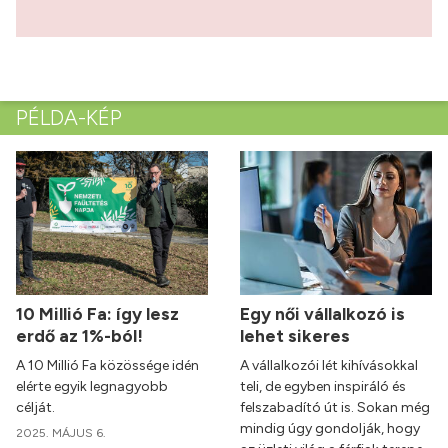
PÉLDA-KÉP
10 Millió Fa: így lesz
Egy női vállalkozó is
erdő az 1%-ból!
lehet sikeres
A 10 Millió Fa közössége idén
A vállalkozói lét kihívásokkal
elérte egyik legnagyobb
teli, de egyben inspiráló és
célját.
felszabadító út is. Sokan még
mindig úgy gondolják, hogy
2025. MÁJUS 6.