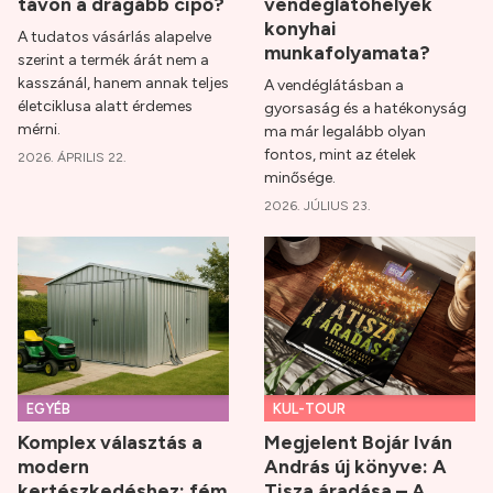
távon a drágább cipő?
vendéglátóhelyek
konyhai
A tudatos vásárlás alapelve
munkafolyamata?
szerint a termék árát nem a
kasszánál, hanem annak teljes
A vendéglátásban a
életciklusa alatt érdemes
gyorsaság és a hatékonyság
mérni.
ma már legalább olyan
fontos, mint az ételek
2026. ÁPRILIS 22.
minősége.
2026. JÚLIUS 23.
EGYÉB
KUL-TOUR
Komplex választás a
Megjelent Bojár Iván
modern
András új könyve: A
kertészkedéshez: fém
Tisza áradása – A