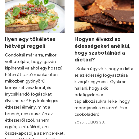
Ilyen egy tökéletes
Hogyan élvezd az
hétvégi reggeli
édességeket anélkül,
hogy szabotálnád a
Gondoltál már arra, mikor
diétád?
volt utoljára, hogy igazán
kipihentél valahol egy hosszú
Sokan úgy vélik, hogy a diéta
héten át tartó munka után,
és az édesség fogyasztása
miközben gyönyörű
kizárják egymást. Gyakran
környezet vesz körül, és
hallani, hogy akik
ínycsiklandó fogásokat
odafigyelnek a
élvezhetsz? Egy különleges
táplálkozásukra, le kell hogy
étkezési élmény, mint a
mondjanak a cukorról és a
brunch, nem pusztán az
csokoládéról.
étkezésről szól, hanem
2025. JÚLIUS 28.
egyfajta rituáléról, ami
összekapcsolja az embereket,