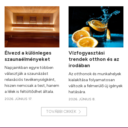
Élvezd a különleges
Vízfogyasztási
szaunaélményeket
trendek otthon és az
irodában
Napjainkban egyre többen
választják a szaunázást
Az otthonok és munkahelyek
relaxációs tevékenységként,
kialakítása folyamatosan
hiszen nemcsak a test, hanem
változik a felmerülő új igények
a lélek is feltöltődhet általa.
hatására.
2026. JÚNIUS 17.
2026. JÚNIUS 8.
TOVÁBBI CIKKEK