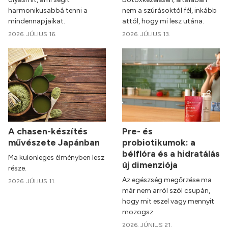
harmonikusabbá tenni a
nem a szúrásoktól fél, inkább
mindennapjaikat.
attól, hogy mi lesz utána.
2026. JÚLIUS 16.
2026. JÚLIUS 13.
A chasen-készítés
Pre- és
művészete Japánban
probiotikumok: a
bélflóra és a hidratálás
Ma különleges élményben lesz
új dimenziója
része.
Az egészség megőrzése ma
2026. JÚLIUS 11.
már nem arról szól csupán,
hogy mit eszel vagy mennyit
mozogsz.
2026. JÚNIUS 21.