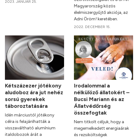
2023. JANUÁR 25.
Magyarország közös
élelmiszergyűjtő akciója, az
Adni Öröm! keretében.
2022. DECEMBER 15.
Kétszázezer jótékony
Irodalommal a
aludoboz ára jut nehéz
nélkülöző állatokért –
sorsú gyerekek
Bucsi Mariann és az
táboroztatására
Állatvédőrség
összefogtak
Idén márciustól jótékony
célra is felajánlhatták a
Nem titkolt céljuk, hogy a
visszaváltható alumínium
megemelkedett energiaárak
italdobozok árát a
és rezsiköltségek