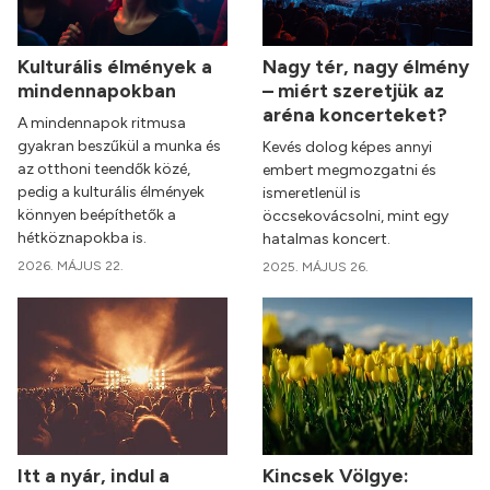
Kulturális élmények a
Nagy tér, nagy élmény
mindennapokban
– miért szeretjük az
aréna koncerteket?
A mindennapok ritmusa
gyakran beszűkül a munka és
Kevés dolog képes annyi
az otthoni teendők közé,
embert megmozgatni és
pedig a kulturális élmények
ismeretlenül is
könnyen beépíthetők a
öccsekovácsolni, mint egy
hétköznapokba is.
hatalmas koncert.
2026. MÁJUS 22.
2025. MÁJUS 26.
Itt a nyár, indul a
Kincsek Völgye: