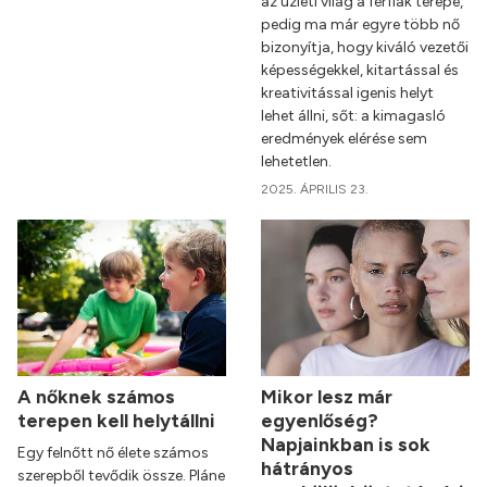
az üzleti világ a férfiak terepe,
pedig ma már egyre több nő
bizonyítja, hogy kiváló vezetői
képességekkel, kitartással és
kreativitással igenis helyt
lehet állni, sőt: a kimagasló
eredmények elérése sem
lehetetlen.
2025. ÁPRILIS 23.
A nőknek számos
Mikor lesz már
terepen kell helytállni
egyenlőség?
Napjainkban is sok
Egy felnőtt nő élete számos
hátrányos
szerepből tevődik össze. Pláne