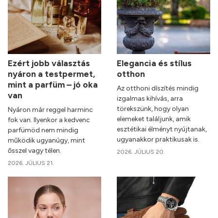
Ezért jobb választás
Elegancia és stílus
nyáron a testpermet,
otthon
mint a parfüm – jó oka
Az otthoni díszítés mindig
van
izgalmas kihívás, arra
törekszünk, hogy olyan
Nyáron már reggel harminc
elemeket találjunk, amik
fok van. Ilyenkor a kedvenc
esztétikai élményt nyújtanak,
parfümöd nem mindig
ugyanakkor praktikusak is.
működik ugyanúgy, mint
ősszel vagy télen.
2026. JÚLIUS 20.
2026. JÚLIUS 21.