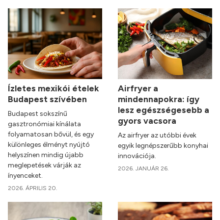
Ízletes mexikói ételek
Airfryer a
Budapest szívében
mindennapokra: így
lesz egészségesebb a
Budapest sokszínű
gyors vacsora
gasztronómiai kínálata
folyamatosan bővül, és egy
Az airfryer az utóbbi évek
különleges élményt nyújtó
egyik legnépszerűbb konyhai
helyszínen mindig újabb
innovációja.
meglepetések várják az
2026. JANUÁR 26.
ínyenceket.
2026. ÁPRILIS 20.