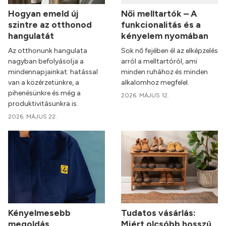
Hogyan emeld új
Női melltartók – A
szintre az otthonod
funkcionalitás és a
hangulatát
kényelem nyomában
Az otthonunk hangulata
Sok nő fejében él az elképzelés
nagyban befolyásolja a
arról a melltartóról, ami
mindennapjainkat: hatással
minden ruhához és minden
van a közérzetünkre, a
alkalomhoz megfelel.
pihenésünkre és még a
2026. MÁJUS 12.
produktivitásunkra is.
2026. MÁJUS 22.
Kényelmesebb
Tudatos vásárlás:
megoldás
Miért olcsóbb hosszú