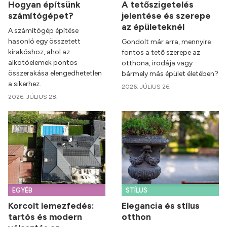
Hogyan építsünk
A tetőszigetelés
számítógépet?
jelentése és szerepe
az épületeknél
A számítógép építése
hasonló egy összetett
Gondolt már arra, mennyire
kirakóshoz, ahol az
fontos a tető szerepe az
alkotóelemek pontos
otthona, irodája vagy
összerakása elengedhetetlen
bármely más épület életében?
a sikerhez.
2026. JÚLIUS 26.
2026. JÚLIUS 28.
EGYÉB
STÍLUS
Korcolt lemezfedés:
Elegancia és stílus
tartós és modern
otthon