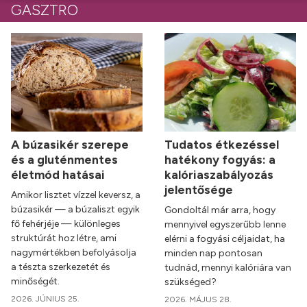
GASZTRO
A búzasikér szerepe
Tudatos étkezéssel
és a gluténmentes
hatékony fogyás: a
életmód hatásai
kalóriaszabályozás
jelentősége
Amikor lisztet vízzel keversz, a
búzasikér — a búzaliszt egyik
Gondoltál már arra, hogy
fő fehérjéje — különleges
mennyivel egyszerűbb lenne
struktúrát hoz létre, ami
elérni a fogyási céljaidat, ha
nagymértékben befolyásolja
minden nap pontosan
a tészta szerkezetét és
tudnád, mennyi kalóriára van
minőségét.
szükséged?
2026. JÚNIUS 25.
2026. MÁJUS 28.