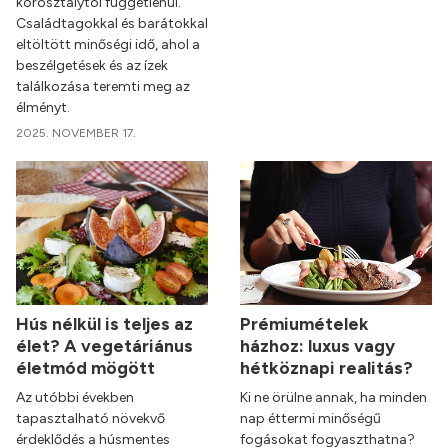
korosztálytól függetlenül.
Családtagokkal és barátokkal
eltöltött minőségi idő, ahol a
beszélgetések és az ízek
találkozása teremti meg az
élményt.
2025. NOVEMBER 17.
Hús nélkül is teljes az
Prémiumételek
élet? A vegetáriánus
házhoz: luxus vagy
életmód mögött
hétköznapi realitás?
Az utóbbi években
Ki ne örülne annak, ha minden
tapasztalható növekvő
nap éttermi minőségű
érdeklődés a húsmentes
fogásokat fogyaszthatna?