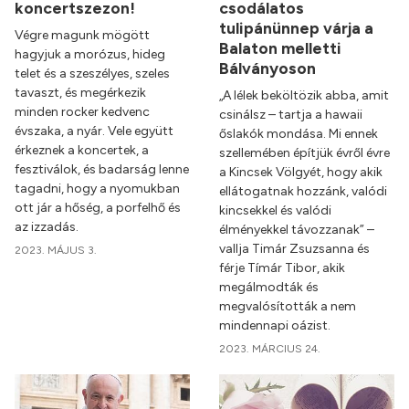
koncertszezon!
csodálatos
tulipánünnep várja a
Végre magunk mögött
Balaton melletti
hagyjuk a morózus, hideg
Bálványoson
telet és a szeszélyes, szeles
tavaszt, és megérkezik
„A lélek beköltözik abba, amit
minden rocker kedvenc
csinálsz – tartja a hawaii
évszaka, a nyár. Vele együtt
őslakók mondása. Mi ennek
érkeznek a koncertek, a
szellemében építjük évről évre
fesztiválok, és badarság lenne
a Kincsek Völgyét, hogy akik
tagadni, hogy a nyomukban
ellátogatnak hozzánk, valódi
ott jár a hőség, a porfelhő és
kincsekkel és valódi
az izzadás.
élményekkel távozzanak” –
vallja Timár Zsuzsanna és
2023. MÁJUS 3.
férje Tímár Tibor, akik
megálmodták és
megvalósították a nem
mindennapi oázist.
2023. MÁRCIUS 24.