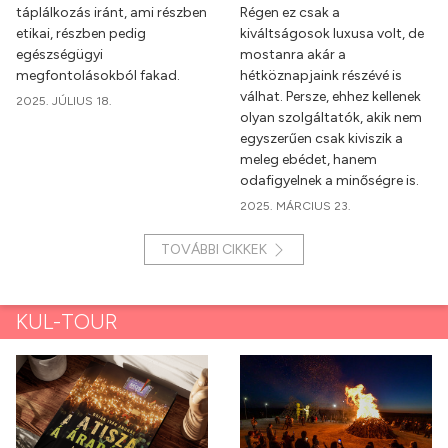
táplálkozás iránt, ami részben
Régen ez csak a
etikai, részben pedig
kiváltságosok luxusa volt, de
egészségügyi
mostanra akár a
megfontolásokból fakad.
hétköznapjaink részévé is
válhat. Persze, ehhez kellenek
2025. JÚLIUS 18.
olyan szolgáltatók, akik nem
egyszerűen csak kiviszik a
meleg ebédet, hanem
odafigyelnek a minőségre is.
2025. MÁRCIUS 23.
TOVÁBBI CIKKEK
KUL-TOUR