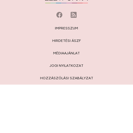
IMPRESSZUM
HIRDETÉSI ÁSZF
MÉDIAAJÁNLAT
JOGI NYILATKOZAT
HOZZÁSZÓLÁSI SZABÁLYZAT
ADATVÉDELEM:
TÁJÉKOZTATÓ
/
BEÁLLÍTÁSOK
© 2009-2026 Privátbankár.hu Kft.
FELIRATKOZÁS AZ ÉLETFORMA.HU HÍRLEVELÉRE