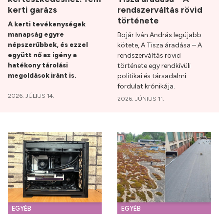
kerti garázs
rendszerváltás rövid
története
A kerti tevékenységek
manapság egyre
Bojár Iván András legújabb
népszerűbbek, és ezzel
kötete, A Tisza áradása – A
együtt nő az igény a
rendszerváltás rövid
hatékony tárolási
története egy rendkívüli
megoldások iránt is.
politikai és társadalmi
fordulat krónikája.
2026. JÚLIUS 14.
2026. JÚNIUS 11.
EGYÉB
EGYÉB