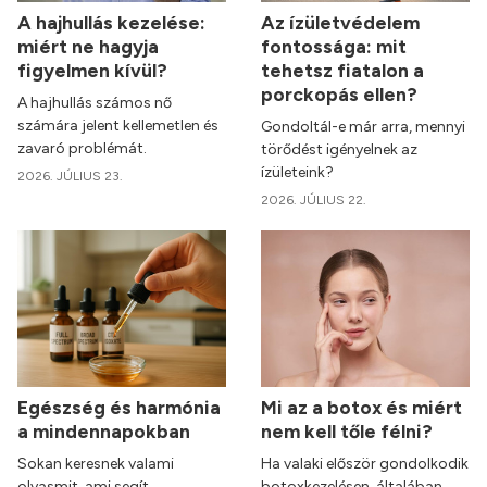
A hajhullás kezelése:
Az ízületvédelem
miért ne hagyja
fontossága: mit
figyelmen kívül?
tehetsz fiatalon a
porckopás ellen?
A hajhullás számos nő
számára jelent kellemetlen és
Gondoltál-e már arra, mennyi
zavaró problémát.
törődést igényelnek az
ízületeink?
2026. JÚLIUS 23.
2026. JÚLIUS 22.
Egészség és harmónia
Mi az a botox és miért
a mindennapokban
nem kell tőle félni?
Sokan keresnek valami
Ha valaki először gondolkodik
olyasmit, ami segít
botoxkezelésen, általában