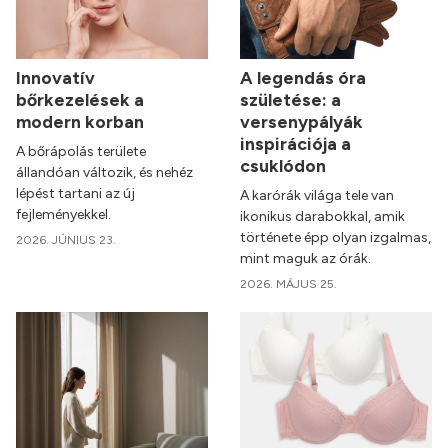
Innovatív
A legendás óra
bőrkezelések a
születése: a
modern korban
versenypályák
inspirációja a
A bőrápolás területe
csuklódon
állandóan változik, és nehéz
lépést tartani az új
A karórák világa tele van
fejleményekkel.
ikonikus darabokkal, amik
története épp olyan izgalmas,
2026. JÚNIUS 23.
mint maguk az órák.
2026. MÁJUS 25.