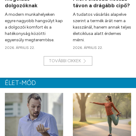
dolgozóknak
távon a drágább cipő?
A modern munkahelyeken
A tudatos vásárlás alapelve
egyre nagyobb hangsúlyt kap
szerint a termék árát nem a
a dolgozói komfort és a
kasszánál, hanem annak teljes
hatékonyság közötti
életciklusa alatt érdemes
egyensúly megteremtése.
mérni.
2026. ÁPRILIS 22.
2026. ÁPRILIS 22.
TOVÁBBI CIKKEK
ÉLET-MÓD