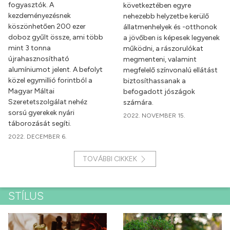
fogyasztók. A
következtében egyre
kezdeményezésnek
nehezebb helyzetbe kerülő
köszönhetően 200 ezer
állatmenhelyek és -otthonok
doboz gyűlt össze, ami több
a jövőben is képesek legyenek
mint 3 tonna
működni, a rászorulókat
újrahasznosítható
megmenteni, valamint
alumíniumot jelent. A befolyt
megfelelő színvonalú ellátást
közel egymillió forintból a
biztosíthassanak a
Magyar Máltai
befogadott jószágok
Szeretetszolgálat nehéz
számára.
sorsú gyerekek nyári
2022. NOVEMBER 15.
táborozását segíti.
2022. DECEMBER 6.
TOVÁBBI CIKKEK
STÍLUS