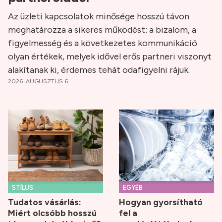
Az üzleti kapcsolatok minősége hosszú távon
meghatározza a sikeres működést: a bizalom, a
figyelmesség és a következetes kommunikáció
olyan értékek, melyek idővel erős partneri viszonyt
alakítanak ki, érdemes tehát odafigyelni rájuk.
2026. AUGUSZTUS 6.
STÍLUS
EGYÉB
Tudatos vásárlás:
Hogyan gyorsítható
Miért olcsóbb hosszú
fel a