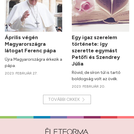
Április végén
Egy igaz szerelem
Magyarországra
története: így
látogat Ferenc pápa
szerette egymást
Petőfi és Szendrey
Újra Magyarországra érkezik a
Júlia
pápa.
Rövid, de síron túl is tartó
2023. FEBRUÁR 27.
boldogság volt az övék.
2023. FEBRUÁR 20.
TOVÁBBI CIKKEK