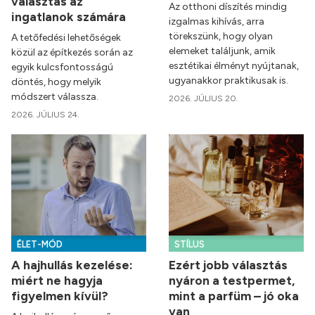
választás az
Az otthoni díszítés mindig
ingatlanok számára
izgalmas kihívás, arra
törekszünk, hogy olyan
A tetőfedési lehetőségek
elemeket találjunk, amik
közül az építkezés során az
esztétikai élményt nyújtanak,
egyik kulcsfontosságú
ugyanakkor praktikusak is.
döntés, hogy melyik
módszert válassza.
2026. JÚLIUS 20.
2026. JÚLIUS 24.
ÉLET-MÓD
STÍLUS
A hajhullás kezelése:
Ezért jobb választás
miért ne hagyja
nyáron a testpermet,
figyelmen kívül?
mint a parfüm – jó oka
van