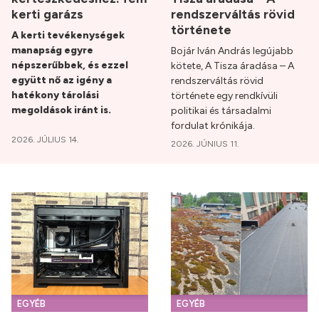
kerti garázs
rendszerváltás rövid
története
A kerti tevékenységek
manapság egyre
Bojár Iván András legújabb
népszerűbbek, és ezzel
kötete, A Tisza áradása – A
együtt nő az igény a
rendszerváltás rövid
hatékony tárolási
története egy rendkívüli
megoldások iránt is.
politikai és társadalmi
fordulat krónikája.
2026. JÚLIUS 14.
2026. JÚNIUS 11.
EGYÉB
EGYÉB