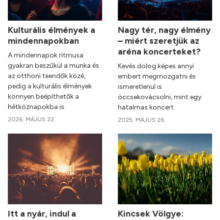
Kulturális élmények a
Nagy tér, nagy élmény
mindennapokban
– miért szeretjük az
aréna koncerteket?
A mindennapok ritmusa
gyakran beszűkül a munka és
Kevés dolog képes annyi
az otthoni teendők közé,
embert megmozgatni és
pedig a kulturális élmények
ismeretlenül is
könnyen beépíthetők a
öccsekovácsolni, mint egy
hétköznapokba is.
hatalmas koncert.
2026. MÁJUS 22.
2025. MÁJUS 26.
Itt a nyár, indul a
Kincsek Völgye: