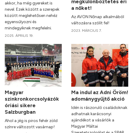
megkülönböztetés éri
akkor, ha még gyereket is
a nőket!
nevel. Ezek között a szerepek
között meglehetősen nehéz
Az AVON Nőnap alkalmából
egyensúlyozni és
változásra szólít fel!
mindegyiknek megfelelni.
2023. MÁRCIUS 7.
2025. ÁPRILIS 19.
Magyar
Ma indul az Adni Öröm!
szinkronkorcsolyázók
adománygyűjtő akció
óriási sikere
Idén is rászoruló családoknak
Salzburgban
adhatnak karácsonyi
ajándékot a vásárlók a
Ahol a jég is piros fehér zöld
Magyar Máltai
színre változott vasárnap!
Szeretetszolgálat és a SPAR