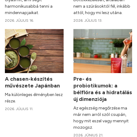
harmonikusabbá tenni a
nem a szúrásoktól fél, inkább
mindennapjaikat.
attól, hogy mi lesz utána.
2026. JÚLIUS 16.
2026. JÚLIUS 13.
A chasen-készítés
Pre- és
művészete Japánban
probiotikumok: a
bélflóra és a hidratálás
Ma különleges élményben lesz
új dimenziója
része.
Az egészség megőrzése ma
2026. JÚLIUS 11.
már nem arról szól csupán,
hogy mit eszel vagy mennyit
mozogsz.
2026. JÚNIUS 21.