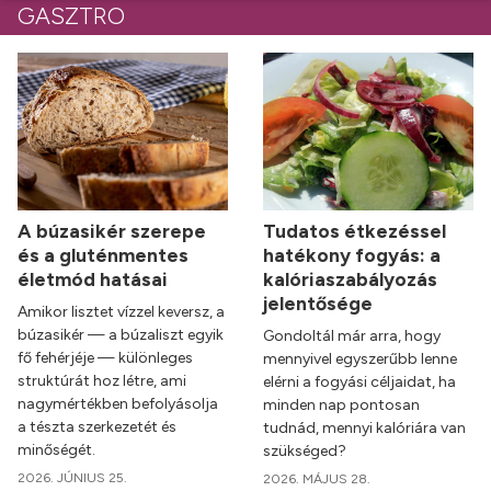
GASZTRO
A búzasikér szerepe
Tudatos étkezéssel
és a gluténmentes
hatékony fogyás: a
életmód hatásai
kalóriaszabályozás
jelentősége
Amikor lisztet vízzel keversz, a
búzasikér — a búzaliszt egyik
Gondoltál már arra, hogy
fő fehérjéje — különleges
mennyivel egyszerűbb lenne
struktúrát hoz létre, ami
elérni a fogyási céljaidat, ha
nagymértékben befolyásolja
minden nap pontosan
a tészta szerkezetét és
tudnád, mennyi kalóriára van
minőségét.
szükséged?
2026. JÚNIUS 25.
2026. MÁJUS 28.