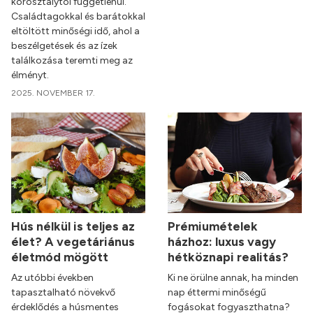
korosztálytól függetlenül.
Családtagokkal és barátokkal
eltöltött minőségi idő, ahol a
beszélgetések és az ízek
találkozása teremti meg az
élményt.
2025. NOVEMBER 17.
Hús nélkül is teljes az
Prémiumételek
élet? A vegetáriánus
házhoz: luxus vagy
életmód mögött
hétköznapi realitás?
Az utóbbi években
Ki ne örülne annak, ha minden
tapasztalható növekvő
nap éttermi minőségű
érdeklődés a húsmentes
fogásokat fogyaszthatna?