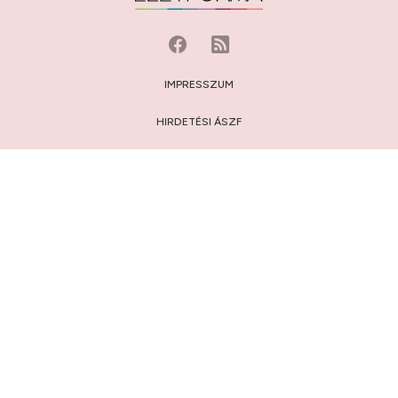
IMPRESSZUM
HIRDETÉSI ÁSZF
MÉDIAAJÁNLAT
JOGI NYILATKOZAT
HOZZÁSZÓLÁSI SZABÁLYZAT
ADATVÉDELEM:
TÁJÉKOZTATÓ
/
BEÁLLÍTÁSOK
© 2009-2026 Privátbankár.hu Kft.
FELIRATKOZÁS AZ ÉLETFORMA.HU HÍRLEVELÉRE