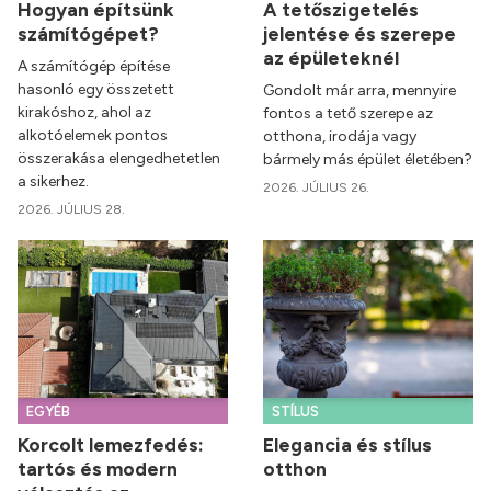
Hogyan építsünk
A tetőszigetelés
számítógépet?
jelentése és szerepe
az épületeknél
A számítógép építése
hasonló egy összetett
Gondolt már arra, mennyire
kirakóshoz, ahol az
fontos a tető szerepe az
alkotóelemek pontos
otthona, irodája vagy
összerakása elengedhetetlen
bármely más épület életében?
a sikerhez.
2026. JÚLIUS 26.
2026. JÚLIUS 28.
EGYÉB
STÍLUS
Korcolt lemezfedés:
Elegancia és stílus
tartós és modern
otthon