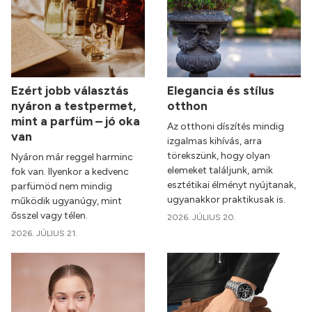
Ezért jobb választás
Elegancia és stílus
nyáron a testpermet,
otthon
mint a parfüm – jó oka
Az otthoni díszítés mindig
van
izgalmas kihívás, arra
törekszünk, hogy olyan
Nyáron már reggel harminc
elemeket találjunk, amik
fok van. Ilyenkor a kedvenc
esztétikai élményt nyújtanak,
parfümöd nem mindig
ugyanakkor praktikusak is.
működik ugyanúgy, mint
ősszel vagy télen.
2026. JÚLIUS 20.
2026. JÚLIUS 21.