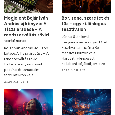
Megjelent Bojár Iván
Bor, zene, szeretet és
András új könyve: A
tűz – egy különleges
Tisza áradása – A
fesztiválon
rendszerváltás rövid
Június 6-án kerül
története
megrendezésre a nyári LOVE
Fesztivál, ami idén a Be
Bojár Iván András legújabb
Massive Horizon és a
kötete, A Tisza áradása – A
Haraszthy Pincészet
rendszerváltás rövid
kollaborációjából jön létre.
története egy rendkívüli
politikai és társadalmi
2026. MÁJUS 27.
fordulat krónikája.
2026. JÚNIUS 11.