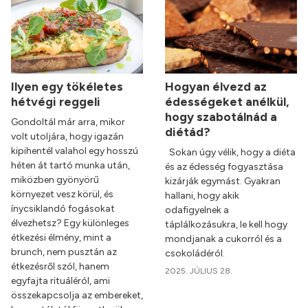
Ilyen egy tökéletes
Hogyan élvezd az
hétvégi reggeli
édességeket anélkül,
hogy szabotálnád a
Gondoltál már arra, mikor
diétád?
volt utoljára, hogy igazán
kipihentél valahol egy hosszú
Sokan úgy vélik, hogy a diéta
héten át tartó munka után,
és az édesség fogyasztása
miközben gyönyörű
kizárják egymást. Gyakran
környezet vesz körül, és
hallani, hogy akik
ínycsiklandó fogásokat
odafigyelnek a
élvezhetsz? Egy különleges
táplálkozásukra, le kell hogy
étkezési élmény, mint a
mondjanak a cukorról és a
brunch, nem pusztán az
csokoládéról.
étkezésről szól, hanem
2025. JÚLIUS 28.
egyfajta rituáléról, ami
összekapcsolja az embereket,