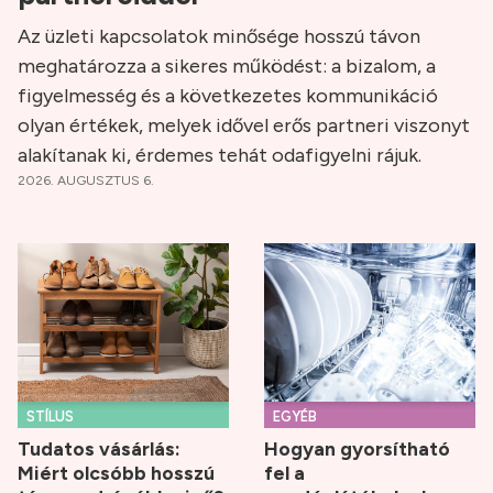
Az üzleti kapcsolatok minősége hosszú távon
meghatározza a sikeres működést: a bizalom, a
figyelmesség és a következetes kommunikáció
olyan értékek, melyek idővel erős partneri viszonyt
alakítanak ki, érdemes tehát odafigyelni rájuk.
2026. AUGUSZTUS 6.
STÍLUS
EGYÉB
Tudatos vásárlás:
Hogyan gyorsítható
Miért olcsóbb hosszú
fel a