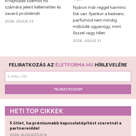
A hajhullás számos nő
számára jelent kellemetlen és
Nyáron már reggel harminc
zavaró problémát.
fok van. Ilyenkor a kedvenc
parfümöd nem mindig
2026. JÚLIUS 23.
működik ugyanúgy, mint
ősszel vagy télen.
2026. JÚLIUS 21.
FELIRATKOZÁS AZ
ÉLETFORMA.HU
HÍRLEVELÉRE
FELIRATKOZOM
HETI TOP CIKKEK
5 ötlet, ha prémiumabb kapcsolatépítést szeretnél a
partnereiddel
2026. AUGUSZTUS 6.