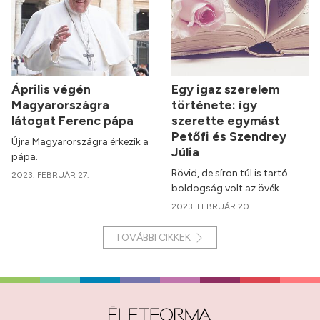
Április végén
Egy igaz szerelem
Magyarországra
története: így
látogat Ferenc pápa
szerette egymást
Petőfi és Szendrey
Újra Magyarországra érkezik a
Júlia
pápa.
Rövid, de síron túl is tartó
2023. FEBRUÁR 27.
boldogság volt az övék.
2023. FEBRUÁR 20.
TOVÁBBI CIKKEK