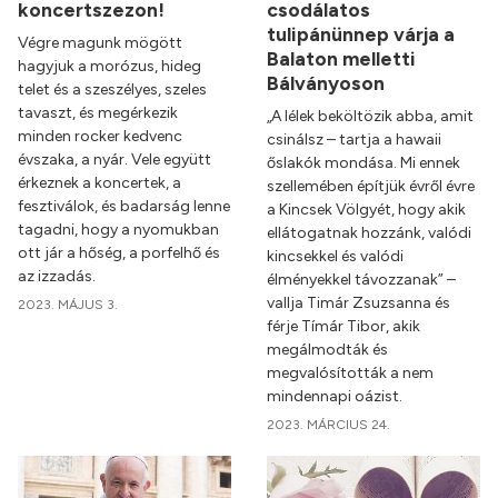
koncertszezon!
csodálatos
tulipánünnep várja a
Végre magunk mögött
Balaton melletti
hagyjuk a morózus, hideg
Bálványoson
telet és a szeszélyes, szeles
tavaszt, és megérkezik
„A lélek beköltözik abba, amit
minden rocker kedvenc
csinálsz – tartja a hawaii
évszaka, a nyár. Vele együtt
őslakók mondása. Mi ennek
érkeznek a koncertek, a
szellemében építjük évről évre
fesztiválok, és badarság lenne
a Kincsek Völgyét, hogy akik
tagadni, hogy a nyomukban
ellátogatnak hozzánk, valódi
ott jár a hőség, a porfelhő és
kincsekkel és valódi
az izzadás.
élményekkel távozzanak” –
vallja Timár Zsuzsanna és
2023. MÁJUS 3.
férje Tímár Tibor, akik
megálmodták és
megvalósították a nem
mindennapi oázist.
2023. MÁRCIUS 24.