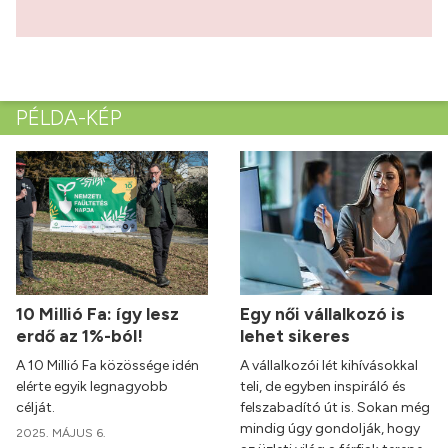
PÉLDA-KÉP
10 Millió Fa: így lesz
Egy női vállalkozó is
erdő az 1%-ból!
lehet sikeres
A 10 Millió Fa közössége idén
A vállalkozói lét kihívásokkal
elérte egyik legnagyobb
teli, de egyben inspiráló és
célját.
felszabadító út is. Sokan még
mindig úgy gondolják, hogy
2025. MÁJUS 6.