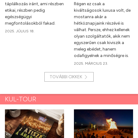
táplálkozás iránt, ami részben
Régen ez csak a
etikai, részben pedig
kiváltságosok luxusa volt, de
egészségügyi
mostanra akár a
megfontolásokból fakad.
hétköznapjaink részévé is
válhat. Persze, ehhez kellenek
2025. JÚLIUS 18.
olyan szolgáltatók, akik nem
egyszerűen csak kiviszik a
meleg ebédet, hanem
odafigyelnek a minőségre is.
2025. MÁRCIUS 23.
TOVÁBBI CIKKEK
KUL-TOUR