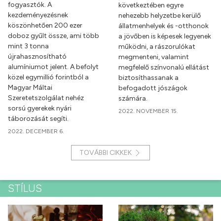
fogyasztók. A
következtében egyre
kezdeményezésnek
nehezebb helyzetbe kerülő
köszönhetően 200 ezer
állatmenhelyek és -otthonok
doboz gyűlt össze, ami több
a jövőben is képesek legyenek
mint 3 tonna
működni, a rászorulókat
újrahasznosítható
megmenteni, valamint
alumíniumot jelent. A befolyt
megfelelő színvonalú ellátást
közel egymillió forintból a
biztosíthassanak a
Magyar Máltai
befogadott jószágok
Szeretetszolgálat nehéz
számára.
sorsú gyerekek nyári
2022. NOVEMBER 15.
táborozását segíti.
2022. DECEMBER 6.
TOVÁBBI CIKKEK
STÍLUS