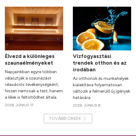
Élvezd a különleges
Vízfogyasztási
szaunaélményeket
trendek otthon és az
irodában
Napjainkban egyre többen
választják a szaunázást
Az otthonok és munkahelyek
relaxációs tevékenységként,
kialakítása folyamatosan
hiszen nemcsak a test, hanem
változik a felmerülő új igények
a lélek is feltöltődhet általa.
hatására.
2026. JÚNIUS 17.
2026. JÚNIUS 8.
TOVÁBBI CIKKEK