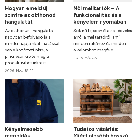
Hogyan emeld új
Női melltartók – A
szintre az otthonod
funkcionalitás és a
hangulatát
kényelem nyomában
Az otthonunk hangulata
Sok nő fejében él az elképzelés
nagyban befolyásolja a
arról a melltartóról, ami
mindennapjainkat: hatással
minden ruhához és minden
van a közérzetünkre, a
alkalomhoz megfelel.
pihenésünkre és még a
2026. MÁJUS 12.
produktivitásunkra is.
2026. MÁJUS 22.
Kényelmesebb
Tudatos vásárlás:
megoldás
Miért olcsóbb hosszú