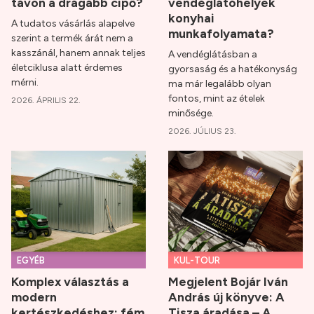
távon a drágább cipő?
vendéglátóhelyek
konyhai
A tudatos vásárlás alapelve
munkafolyamata?
szerint a termék árát nem a
kasszánál, hanem annak teljes
A vendéglátásban a
életciklusa alatt érdemes
gyorsaság és a hatékonyság
mérni.
ma már legalább olyan
fontos, mint az ételek
2026. ÁPRILIS 22.
minősége.
2026. JÚLIUS 23.
EGYÉB
KUL-TOUR
Komplex választás a
Megjelent Bojár Iván
modern
András új könyve: A
kertészkedéshez: fém
Tisza áradása – A