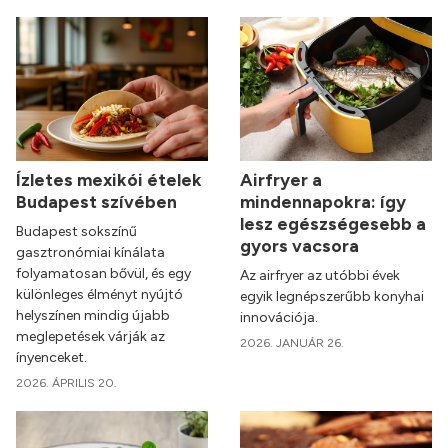
Ízletes mexikói ételek
Airfryer a
Budapest szívében
mindennapokra: így
lesz egészségesebb a
Budapest sokszínű
gyors vacsora
gasztronómiai kínálata
folyamatosan bővül, és egy
Az airfryer az utóbbi évek
különleges élményt nyújtó
egyik legnépszerűbb konyhai
helyszínen mindig újabb
innovációja.
meglepetések várják az
2026. JANUÁR 26.
ínyenceket.
2026. ÁPRILIS 20.