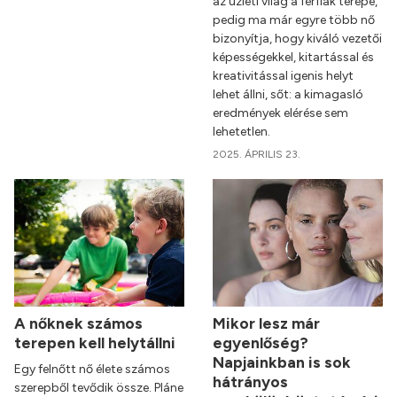
az üzleti világ a férfiak terepe,
pedig ma már egyre több nő
bizonyítja, hogy kiváló vezetői
képességekkel, kitartással és
kreativitással igenis helyt
lehet állni, sőt: a kimagasló
eredmények elérése sem
lehetetlen.
2025. ÁPRILIS 23.
A nőknek számos
Mikor lesz már
terepen kell helytállni
egyenlőség?
Napjainkban is sok
Egy felnőtt nő élete számos
hátrányos
szerepből tevődik össze. Pláne