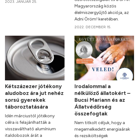
2023. JANUÁR 25.
Magyarország közös
élelmiszergyűjtő akciója, az
Adni Öröm! keretében.
2022. DECEMBER 15.
Kétszázezer jótékony
Irodalommal a
aludoboz ára jut nehéz
nélkülöző állatokért –
sorsú gyerekek
Bucsi Mariann és az
táboroztatására
Állatvédőrség
összefogtak
Idén márciustól jótékony
célra is felajánlhatták a
Nem titkolt céljuk, hogy a
visszaváltható alumínium
megemelkedett energiaárak
italdobozok árát a
és rezsiköltségek