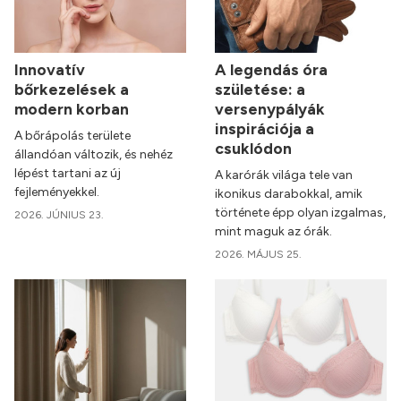
Innovatív
A legendás óra
bőrkezelések a
születése: a
modern korban
versenypályák
inspirációja a
A bőrápolás területe
csuklódon
állandóan változik, és nehéz
lépést tartani az új
A karórák világa tele van
fejleményekkel.
ikonikus darabokkal, amik
története épp olyan izgalmas,
2026. JÚNIUS 23.
mint maguk az órák.
2026. MÁJUS 25.