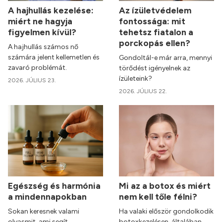
A hajhullás kezelése:
Az ízületvédelem
miért ne hagyja
fontossága: mit
figyelmen kívül?
tehetsz fiatalon a
porckopás ellen?
A hajhullás számos nő
számára jelent kellemetlen és
Gondoltál-e már arra, mennyi
zavaró problémát.
törődést igényelnek az
ízületeink?
2026. JÚLIUS 23.
2026. JÚLIUS 22.
Egészség és harmónia
Mi az a botox és miért
a mindennapokban
nem kell tőle félni?
Sokan keresnek valami
Ha valaki először gondolkodik
olyasmit, ami segít
botoxkezelésen, általában