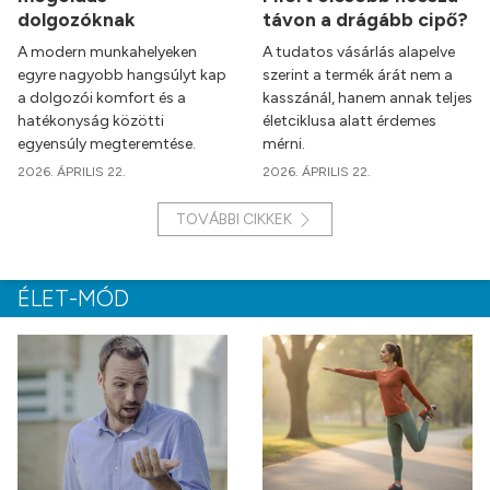
dolgozóknak
távon a drágább cipő?
A modern munkahelyeken
A tudatos vásárlás alapelve
egyre nagyobb hangsúlyt kap
szerint a termék árát nem a
a dolgozói komfort és a
kasszánál, hanem annak teljes
hatékonyság közötti
életciklusa alatt érdemes
egyensúly megteremtése.
mérni.
2026. ÁPRILIS 22.
2026. ÁPRILIS 22.
TOVÁBBI CIKKEK
ÉLET-MÓD