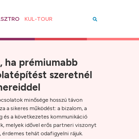
SZTRO
KUL-TOUR
t, ha prémiumabb
latépítést szeretnél
nereiddel
apcsolatok minősége hosszú távon
a a sikeres működést: a bizalom, a
g és a következetes kommunikáció
k, melyek idővel erős partneri viszonyt
i, érdemes tehát odafigyelni rájuk.