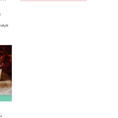
z
elyik
,