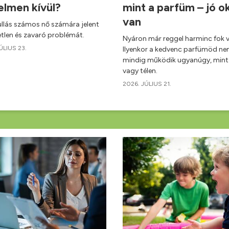
elmen kívül?
mint a parfüm – jó o
van
ullás számos nő számára jelent
etlen és zavaró problémát.
Nyáron már reggel harminc fok v
ÚLIUS 23.
Ilyenkor a kedvenc parfümöd n
mindig működik ugyanúgy, mint 
vagy télen.
2026. JÚLIUS 21.