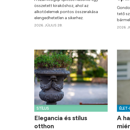
összetett kirakóshoz, ahol az
Gondol
alkotóelemek pontos összerakása
tető s
elengedhetetlen a sikerhez.
bármel
2026. JÚLIUS 28.
2026. J
STÍLUS
ÉLET
Elegancia és stílus
A ha
otthon
miér