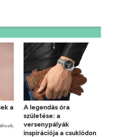
sek a
A legendás óra
születése: a
versenypályák
áltozik,
inspirációja a csuklódon