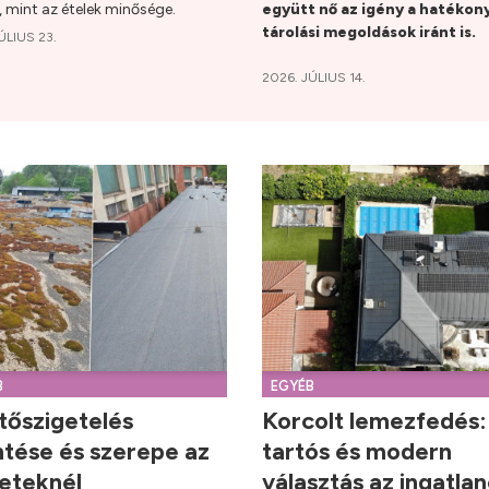
, mint az ételek minősége.
együtt nő az igény a hatékon
tárolási megoldások iránt is.
ÚLIUS 23.
2026. JÚLIUS 14.
B
EGYÉB
tőszigetelés
Korcolt lemezfedés:
ntése és szerepe az
tartós és modern
leteknél
választás az ingatla