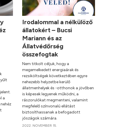
ny
Irodalommal a nélkülöző
éz
állatokért – Bucsi
Mariann és az
Állatvédőrség
összefogtak
Nem titkolt céljuk, hogy a
megemelkedett energiaárak és
k
rezsiköltségek következtében egyre
yűlt
nehezebb helyzetbe kerülő
állatmenhelyek és -otthonok a jövőben
elent.
is képesek legyenek működni, a
l a
rászorulókat megmenteni, valamint
 nehéz
megfelelő színvonalú ellátást
t
biztosíthassanak a befogadott
jószágok számára.
2022. NOVEMBER 15.