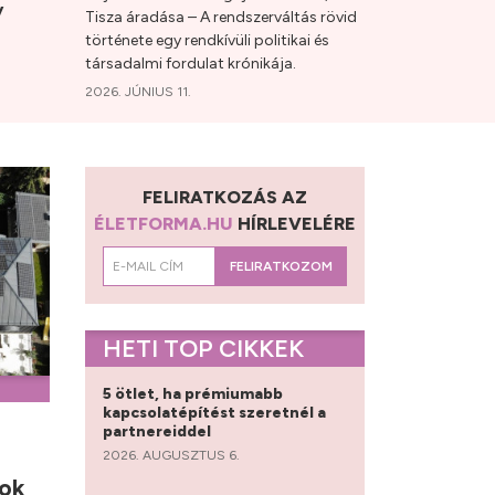
y
Tisza áradása – A rendszerváltás rövid
története egy rendkívüli politikai és
társadalmi fordulat krónikája.
2026. JÚNIUS 11.
FELIRATKOZÁS AZ
ÉLETFORMA.HU
HÍRLEVELÉRE
FELIRATKOZOM
HETI TOP CIKKEK
5 ötlet, ha prémiumabb
kapcsolatépítést szeretnél a
partnereiddel
2026. AUGUSZTUS 6.
nok