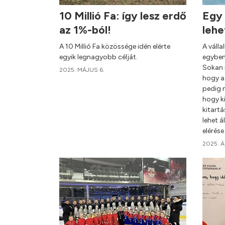
10 Millió Fa: így lesz erdő
Egy 
az 1%-ból!
lehe
A 10 Millió Fa közössége idén elérte
A válla
egyik legnagyobb célját.
egyben 
Sokan 
2025. MÁJUS 6.
hogy az
pedig 
hogy ki
kitartá
lehet á
elérése
2025. Á