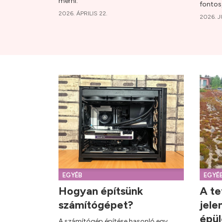
mérni.
fontos
2026. ÁPRILIS 22.
2026. J
EGYÉB
EGYÉ
Hogyan építsünk
A te
számítógépet?
jele
épü
A számítógép építése hasonló egy