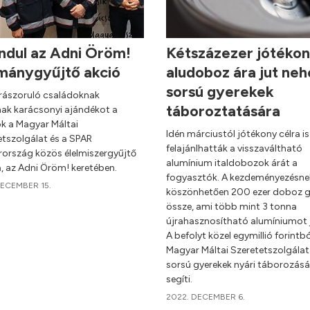
ndul az Adni Öröm!
Kétszázezer jótéko
mánygyűjtő akció
aludoboz ára jut neh
sorsú gyerekek
s rászoruló családoknak
táboroztatására
ak karácsonyi ajándékot a
ók a Magyar Máltai
Idén márciustól jótékony célra is
etszolgálat és a SPAR
felajánlhatták a visszaváltható
ország közös élelmiszergyűjtő
alumínium italdobozok árát a
a, az Adni Öröm! keretében.
fogyasztók. A kezdeményezésne
DECEMBER 15.
köszönhetően 200 ezer doboz g
össze, ami több mint 3 tonna
újrahasznosítható alumíniumot j
A befolyt közel egymillió forintbó
Magyar Máltai Szeretetszolgálat
sorsú gyerekek nyári táborozásá
segíti.
2022. DECEMBER 6.