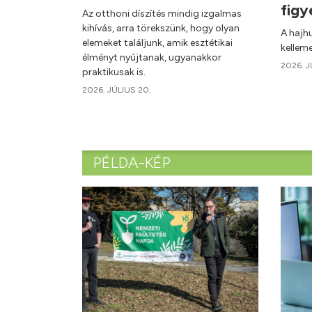
figy
Az otthoni díszítés mindig izgalmas
kihívás, arra törekszünk, hogy olyan
A hajh
elemeket találjunk, amik esztétikai
kellem
élményt nyújtanak, ugyanakkor
2026. J
praktikusak is.
2026. JÚLIUS 20.
PÉLDA-KÉP