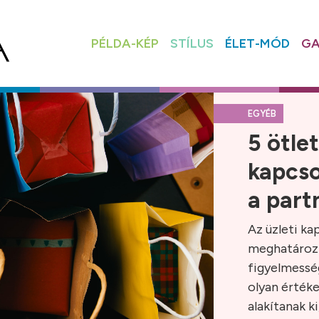
PÉLDA-KÉP
STÍLUS
ÉLET-MÓD
GA
EGYÉB
5 ötle
kapcso
a part
Az üzleti k
meghatározz
figyelmessé
olyan értéke
alakítanak k