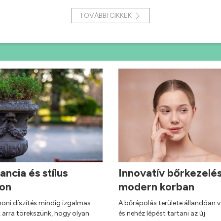
TOVÁBBI CIKKEK
ancia és stílus
Innovatív bőrkezelé
hon
modern korban
honi díszítés mindig izgalmas
A bőrápolás területe állandóan v
, arra törekszünk, hogy olyan
és nehéz lépést tartani az új