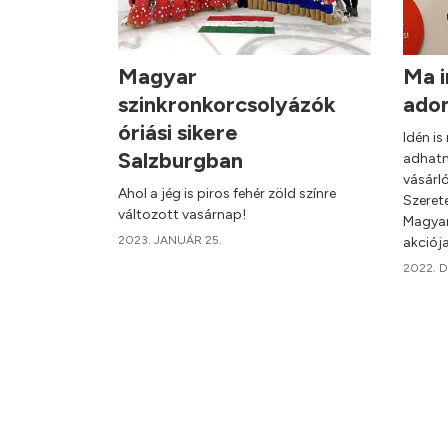
Magyar
Ma i
szinkronkorcsolyázók
ado
óriási sikere
Idén i
Salzburgban
adhatn
vásárl
Ahol a jég is piros fehér zöld színre
Szeret
változott vasárnap!
Magyar
2023. JANUÁR 25.
akciój
2022. 