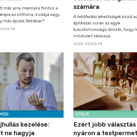
számára
t már arra, mennyire fontos a
zerepe az otthona, irodája vagy
A tetőfedési lehetőségek közül a
y más épület életében?
építkezés során az egyik
ÚLIUS 26.
kulcsfontosságú döntés, hogy m
módszert válassza.
2026. JÚLIUS 24.
-MÓD
STÍLUS
jhullás kezelése:
Ezért jobb választás
t ne hagyja
nyáron a testpermet