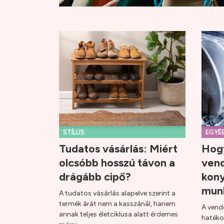
STÍLUS
EGYÉ
Tudatos vásárlás: Miért
Hogy
olcsóbb hosszú távon a
ven
drágább cipő?
kony
mun
A tudatos vásárlás alapelve szerint a
termék árát nem a kasszánál, hanem
A vend
annak teljes életciklusa alatt érdemes
hatéko