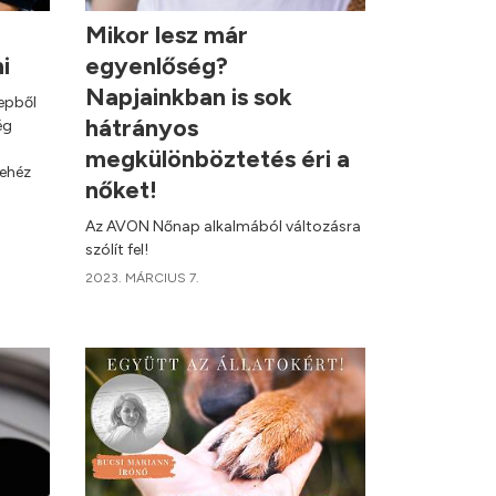
Mikor lesz már
ni
egyenlőség?
Napjainkban is sok
repből
hátrányos
ég
megkülönböztetés éri a
nehéz
nőket!
Az AVON Nőnap alkalmából változásra
szólít fel!
2023. MÁRCIUS 7.