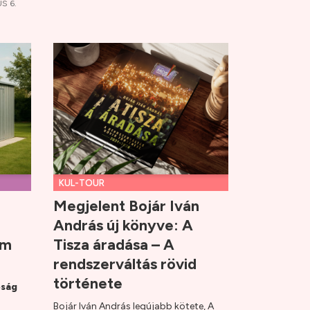
S 6.
KUL-TOUR
Megjelent Bojár Iván
András új könyve: A
ém
Tisza áradása – A
rendszerváltás rövid
története
pság
Bojár Iván András legújabb kötete, A