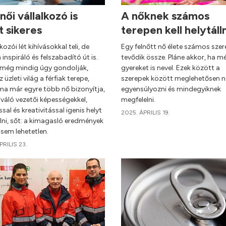
női vállalkozó is
A nőknek számos
t sikeres
terepen kell helytáll
lkozói lét kihívásokkal teli, de
Egy felnőtt nő élete számos sze
inspiráló és felszabadító út is.
tevődik össze. Pláne akkor, ha m
még mindig úgy gondolják,
gyereket is nevel. Ezek között a
 üzleti világ a férfiak terepe,
szerepek között meglehetősen 
ma már egyre több nő bizonyítja,
egyensúlyozni és mindegyiknek
váló vezetői képességekkel,
megfelelni.
ssal és kreativitással igenis helyt
2025. ÁPRILIS 19.
llni, sőt: a kimagasló eredmények
 sem lehetetlen.
PRILIS 23.