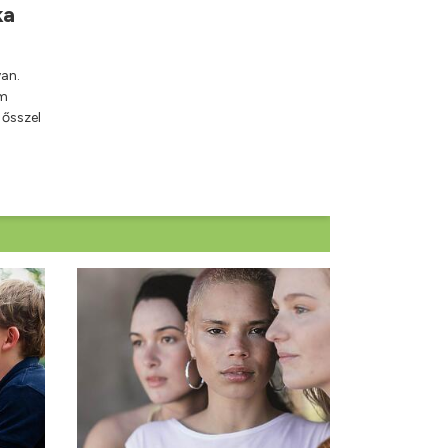
ka
an.
em
ősszel