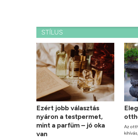
STÍLUS
Ezért jobb választás
Eleg
nyáron a testpermet,
ott
mint a parfüm – jó oka
Az ott
van
kihívás