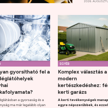
2026. AUGUSZTU
B
EGYÉB
an gyorsítható fel a
Komplex választás a
déglátóhelyek
modern
hai
kertészkedéshez: f
kafolyamata?
kerti garázs
églátásban a gyorsaság és a
A kerti tevékenységek mana
nyság ma már legalább olyan
egyre népszerűbbek, és ezzel