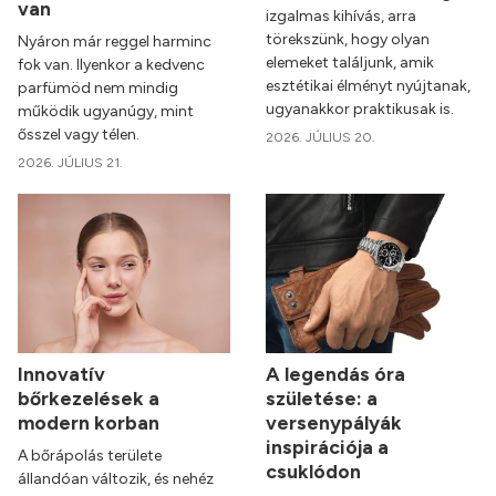
van
izgalmas kihívás, arra
törekszünk, hogy olyan
Nyáron már reggel harminc
elemeket találjunk, amik
fok van. Ilyenkor a kedvenc
esztétikai élményt nyújtanak,
parfümöd nem mindig
ugyanakkor praktikusak is.
működik ugyanúgy, mint
ősszel vagy télen.
2026. JÚLIUS 20.
2026. JÚLIUS 21.
Innovatív
A legendás óra
bőrkezelések a
születése: a
modern korban
versenypályák
inspirációja a
A bőrápolás területe
csuklódon
állandóan változik, és nehéz