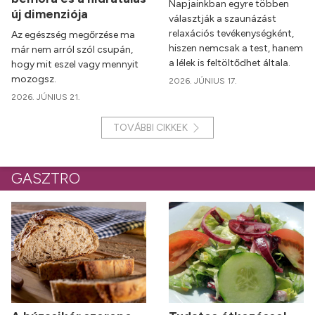
Napjainkban egyre többen
új dimenziója
választják a szaunázást
relaxációs tevékenységként,
Az egészség megőrzése ma
hiszen nemcsak a test, hanem
már nem arról szól csupán,
a lélek is feltöltődhet általa.
hogy mit eszel vagy mennyit
mozogsz.
2026. JÚNIUS 17.
2026. JÚNIUS 21.
TOVÁBBI CIKKEK
GASZTRO