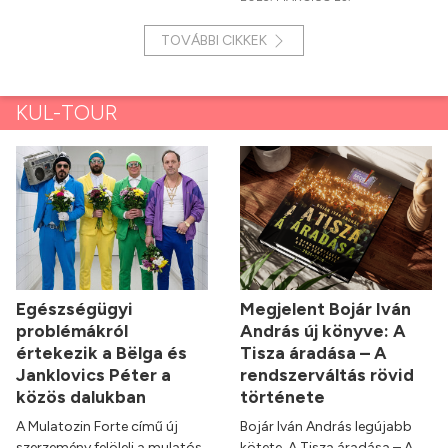
TOVÁBBI CIKKEK
KUL-TOUR
Egészségügyi
Megjelent Bojár Iván
problémákról
András új könyve: A
értekezik a Bëlga és
Tisza áradása – A
Janklovics Péter a
rendszerváltás rövid
közös dalukban
története
A Mulatozin Forte című új
Bojár Iván András legújabb
szerzemény felöleli a mulatós,
kötete, A Tisza áradása – A