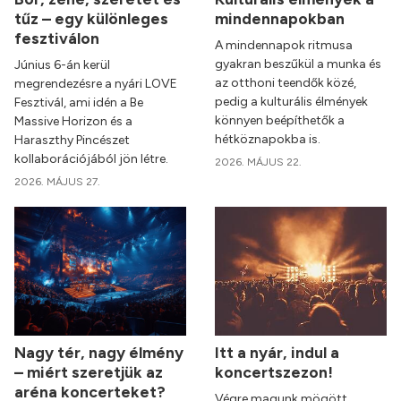
tűz – egy különleges
mindennapokban
fesztiválon
A mindennapok ritmusa
gyakran beszűkül a munka és
Június 6-án kerül
az otthoni teendők közé,
megrendezésre a nyári LOVE
pedig a kulturális élmények
Fesztivál, ami idén a Be
könnyen beépíthetők a
Massive Horizon és a
hétköznapokba is.
Haraszthy Pincészet
kollaborációjából jön létre.
2026. MÁJUS 22.
2026. MÁJUS 27.
Nagy tér, nagy élmény
Itt a nyár, indul a
– miért szeretjük az
koncertszezon!
aréna koncerteket?
Végre magunk mögött