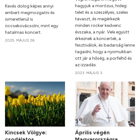
hagyjuk a morózus, hideg
Kevés dolog képes annyi
telet és a szeszélyes, szeles
embert megmozgatni és
tavaszt, és megérkezik
ismeretlenül is
minden rocker kedvenc
öccsekovácsolni, mint egy
évszaka, a nyár. Vele együtt
hatalmas koncert.
érkeznek a koncertek, a
2025. MÁJUS 26.
fesztiválok, és badarság lenne
tagadni, hogy a nyomukban
ott jár a hőség, a porfelhő és
az izzadás.
2023. MÁJUS 3.
Kincsek Völgye:
Április végén
csodálatos
Magyarországra