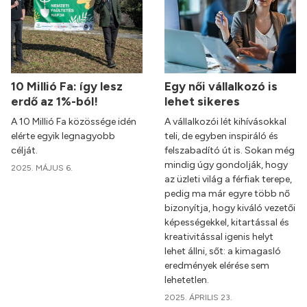
10 Millió Fa: így lesz
Egy női vállalkozó is
erdő az 1%-ból!
lehet sikeres
A 10 Millió Fa közössége idén
A vállalkozói lét kihívásokkal
elérte egyik legnagyobb
teli, de egyben inspiráló és
célját.
felszabadító út is. Sokan még
mindig úgy gondolják, hogy
2025. MÁJUS 6.
az üzleti világ a férfiak terepe,
pedig ma már egyre több nő
bizonyítja, hogy kiváló vezetői
képességekkel, kitartással és
kreativitással igenis helyt
lehet állni, sőt: a kimagasló
eredmények elérése sem
lehetetlen.
2025. ÁPRILIS 23.