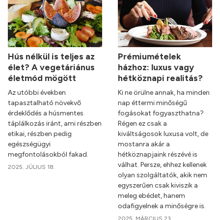
Hús nélkül is teljes az
Prémiumételek
élet? A vegetáriánus
házhoz: luxus vagy
életmód mögött
hétköznapi realitás?
Az utóbbi években
Ki ne örülne annak, ha minden
tapasztalható növekvő
nap éttermi minőségű
érdeklődés a húsmentes
fogásokat fogyaszthatna?
táplálkozás iránt, ami részben
Régen ez csak a
etikai, részben pedig
kiváltságosok luxusa volt, de
egészségügyi
mostanra akár a
megfontolásokból fakad.
hétköznapjaink részévé is
válhat. Persze, ehhez kellenek
2025. JÚLIUS 18.
olyan szolgáltatók, akik nem
egyszerűen csak kiviszik a
meleg ebédet, hanem
odafigyelnek a minőségre is.
2025. MÁRCIUS 23.