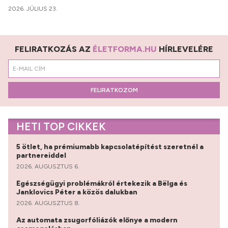
2026. JÚLIUS 23.
FELIRATKOZÁS AZ
ÉLETFORMA.HU
HÍRLEVELÉRE
FELIRATKOZOM
HETI TOP CIKKEK
5 ötlet, ha prémiumabb kapcsolatépítést szeretnél a
partnereiddel
2026. AUGUSZTUS 6.
Egészségügyi problémákról értekezik a Bëlga és
Janklovics Péter a közös dalukban
2026. AUGUSZTUS 8.
Az automata zsugorfóliázók előnye a modern