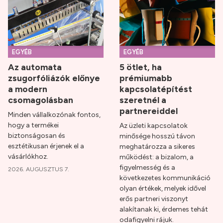
EGYÉB
EGYÉB
Az automata
5 ötlet, ha
zsugorfóliázók előnye
prémiumabb
a modern
kapcsolatépítést
csomagolásban
szeretnél a
partnereiddel
Minden vállalkozónak fontos,
hogy a termékei
Az üzleti kapcsolatok
biztonságosan és
minősége hosszú távon
esztétikusan érjenek el a
meghatározza a sikeres
vásárlókhoz.
működést: a bizalom, a
figyelmesség és a
2026. AUGUSZTUS 7.
következetes kommunikáció
olyan értékek, melyek idővel
erős partneri viszonyt
alakítanak ki, érdemes tehát
odafigyelni rájuk.