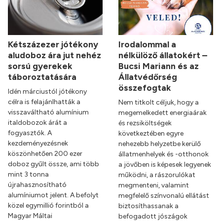
Kétszázezer jótékony
Irodalommal a
aludoboz ára jut nehéz
nélkülöző állatokért –
sorsú gyerekek
Bucsi Mariann és az
táboroztatására
Állatvédőrség
összefogtak
Idén márciustól jótékony
célra is felajánlhatták a
Nem titkolt céljuk, hogy a
visszaváltható alumínium
megemelkedett energiaárak
italdobozok árát a
és rezsiköltségek
fogyasztók. A
következtében egyre
kezdeményezésnek
nehezebb helyzetbe kerülő
köszönhetően 200 ezer
állatmenhelyek és -otthonok
doboz gyűlt össze, ami több
a jövőben is képesek legyenek
mint 3 tonna
működni, a rászorulókat
újrahasznosítható
megmenteni, valamint
alumíniumot jelent. A befolyt
megfelelő színvonalú ellátást
közel egymillió forintból a
biztosíthassanak a
Magyar Máltai
befogadott jószágok