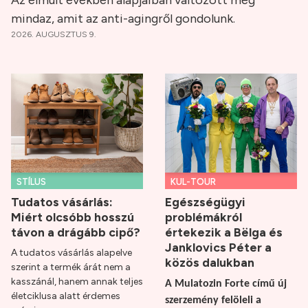
Az elmúlt években alapjaiban változott meg
mindaz, amit az anti-agingről gondolunk.
2026. AUGUSZTUS 9.
STÍLUS
KUL-TOUR
Tudatos vásárlás:
Egészségügyi
Miért olcsóbb hosszú
problémákról
távon a drágább cipő?
értekezik a Bëlga és
Janklovics Péter a
A tudatos vásárlás alapelve
közös dalukban
szerint a termék árát nem a
kasszánál, hanem annak teljes
A Mulatozin Forte című új
életciklusa alatt érdemes
szerzemény felöleli a