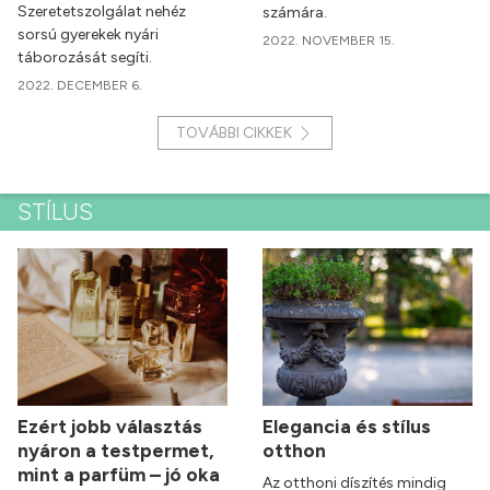
Szeretetszolgálat nehéz
számára.
sorsú gyerekek nyári
2022. NOVEMBER 15.
táborozását segíti.
2022. DECEMBER 6.
TOVÁBBI CIKKEK
STÍLUS
Ezért jobb választás
Elegancia és stílus
nyáron a testpermet,
otthon
mint a parfüm – jó oka
Az otthoni díszítés mindig