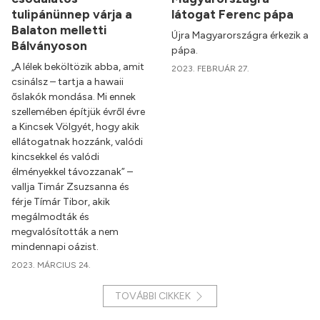
tulipánünnep várja a
látogat Ferenc pápa
Balaton melletti
Újra Magyarországra érkezik a
Bálványoson
pápa.
„A lélek beköltözik abba, amit
2023. FEBRUÁR 27.
csinálsz – tartja a hawaii
őslakók mondása. Mi ennek
szellemében építjük évről évre
a Kincsek Völgyét, hogy akik
ellátogatnak hozzánk, valódi
kincsekkel és valódi
élményekkel távozzanak” –
vallja Timár Zsuzsanna és
férje Tímár Tibor, akik
megálmodták és
megvalósították a nem
mindennapi oázist.
2023. MÁRCIUS 24.
TOVÁBBI CIKKEK