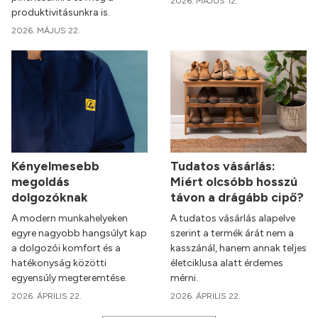
2026. MÁJUS 12.
produktivitásunkra is.
2026. MÁJUS 22.
Kényelmesebb
Tudatos vásárlás:
megoldás
Miért olcsóbb hosszú
dolgozóknak
távon a drágább cipő?
A modern munkahelyeken
A tudatos vásárlás alapelve
egyre nagyobb hangsúlyt kap
szerint a termék árát nem a
a dolgozói komfort és a
kasszánál, hanem annak teljes
hatékonyság közötti
életciklusa alatt érdemes
egyensúly megteremtése.
mérni.
2026. ÁPRILIS 22.
2026. ÁPRILIS 22.