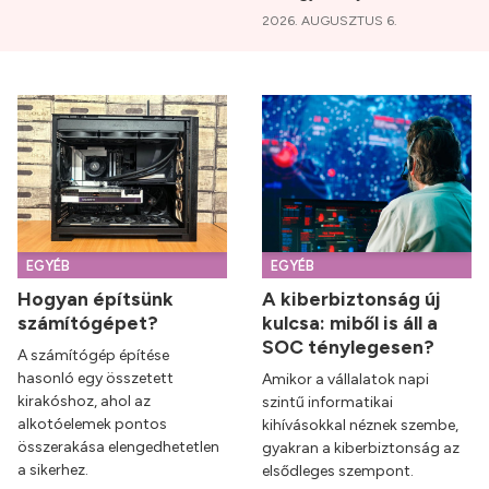
2026. AUGUSZTUS 6.
EGYÉB
EGYÉB
Hogyan építsünk
A kiberbiztonság új
számítógépet?
kulcsa: miből is áll a
SOC ténylegesen?
A számítógép építése
hasonló egy összetett
Amikor a vállalatok napi
kirakóshoz, ahol az
szintű informatikai
alkotóelemek pontos
kihívásokkal néznek szembe,
összerakása elengedhetetlen
gyakran a kiberbiztonság az
a sikerhez.
elsődleges szempont.