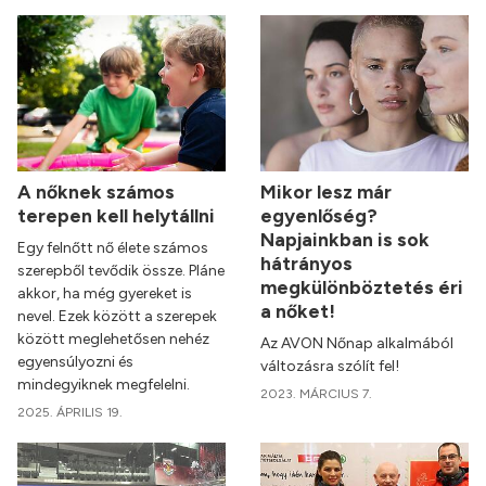
A nőknek számos
Mikor lesz már
terepen kell helytállni
egyenlőség?
Napjainkban is sok
Egy felnőtt nő élete számos
hátrányos
szerepből tevődik össze. Pláne
megkülönböztetés éri
akkor, ha még gyereket is
a nőket!
nevel. Ezek között a szerepek
között meglehetősen nehéz
Az AVON Nőnap alkalmából
egyensúlyozni és
változásra szólít fel!
mindegyiknek megfelelni.
2023. MÁRCIUS 7.
2025. ÁPRILIS 19.