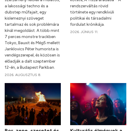
a lakossági techno és a
rendszerváltás rövid
dubstep műfajait, egy
története egy rendkívüli
kislemeznyi szöveget
politikai és társadalmi
tartalmaz és sok problémára
fordulat krónikája.
kínál megoldást. A több mint
2026. JÚNIUS 11.
7 perces monstre trackben
Tokyo, Bauxit és Még5 mellett
Janklovics Péter humorista is
vendégszerepel, és közösen is
előadják a dalt szeptember
12-én, a Budapest Parkban.
2026. AUGUSZTUS 8.
Bor, zene, szeretet és
Kulturális élmények a