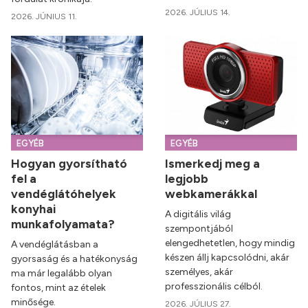
2026. JÚLIUS 14.
2026. JÚNIUS 11.
EGYÉB
EGYÉB
Hogyan gyorsítható
Ismerkedj meg a
fel a
legjobb
vendéglátóhelyek
webkamerákkal
konyhai
A digitális világ
munkafolyamata?
szempontjából
elengedhetetlen, hogy mindig
A vendéglátásban a
készen állj kapcsolódni, akár
gyorsaság és a hatékonyság
személyes, akár
ma már legalább olyan
professzionális célból.
fontos, mint az ételek
minősége.
2026. JÚLIUS 27.