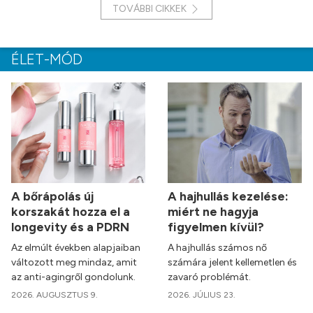
TOVÁBBI CIKKEK
ÉLET-MÓD
A bőrápolás új
A hajhullás kezelése:
korszakát hozza el a
miért ne hagyja
longevity és a PDRN
figyelmen kívül?
Az elmúlt években alapjaiban
A hajhullás számos nő
változott meg mindaz, amit
számára jelent kellemetlen és
az anti-agingről gondolunk.
zavaró problémát.
2026. AUGUSZTUS 9.
2026. JÚLIUS 23.