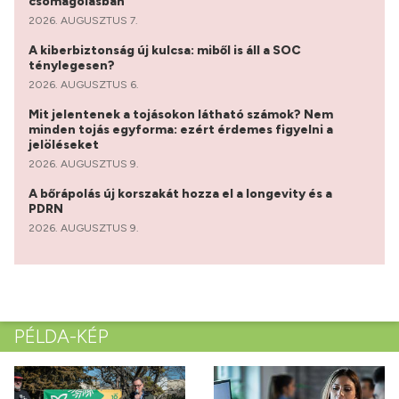
csomagolásban
2026. AUGUSZTUS 7.
A kiberbiztonság új kulcsa: miből is áll a SOC
ténylegesen?
2026. AUGUSZTUS 6.
Mit jelentenek a tojásokon látható számok? Nem
minden tojás egyforma: ezért érdemes figyelni a
jelöléseket
2026. AUGUSZTUS 9.
A bőrápolás új korszakát hozza el a longevity és a
PDRN
2026. AUGUSZTUS 9.
PÉLDA-KÉP