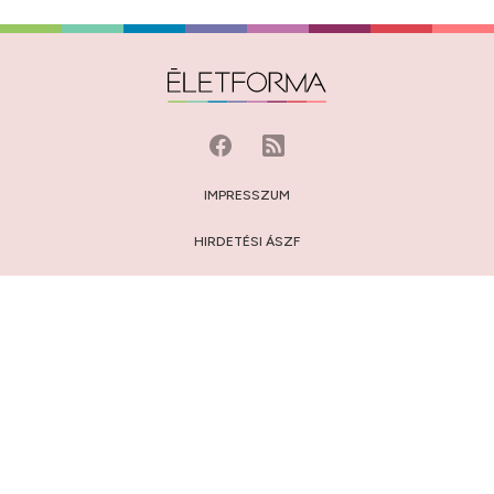
IMPRESSZUM
HIRDETÉSI ÁSZF
MÉDIAAJÁNLAT
JOGI NYILATKOZAT
HOZZÁSZÓLÁSI SZABÁLYZAT
ADATVÉDELEM:
TÁJÉKOZTATÓ
/
BEÁLLÍTÁSOK
© 2009-2026 Privátbankár.hu Kft.