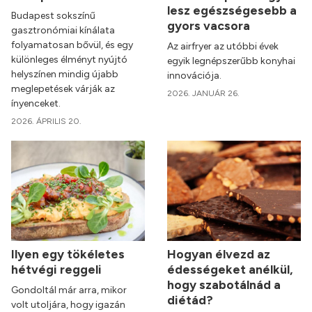
lesz egészségesebb a
Budapest sokszínű
gyors vacsora
gasztronómiai kínálata
folyamatosan bővül, és egy
Az airfryer az utóbbi évek
különleges élményt nyújtó
egyik legnépszerűbb konyhai
helyszínen mindig újabb
innovációja.
meglepetések várják az
2026. JANUÁR 26.
ínyenceket.
2026. ÁPRILIS 20.
Ilyen egy tökéletes
Hogyan élvezd az
hétvégi reggeli
édességeket anélkül,
hogy szabotálnád a
Gondoltál már arra, mikor
diétád?
volt utoljára, hogy igazán