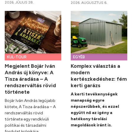
2026. JÚLIUS 28.
2026. AUGUSZTUS 6.
KUL-TOUR
EGYÉB
Megjelent Bojár Iván
Komplex választás a
András új könyve: A
modern
Tisza áradása – A
kertészkedéshez: fém
rendszerváltás rövid
kerti garázs
története
A kerti tevékenységek
manapság egyre
Bojár Iván András legújabb
népszerűbbek, és ezzel
kötete, A Tisza áradása – A
együtt nő az igény a
rendszerváltás rövid
hatékony tárolási
története egy rendkívüli
megoldások iránt is.
politikai és társadalmi
fordulat krónikája.