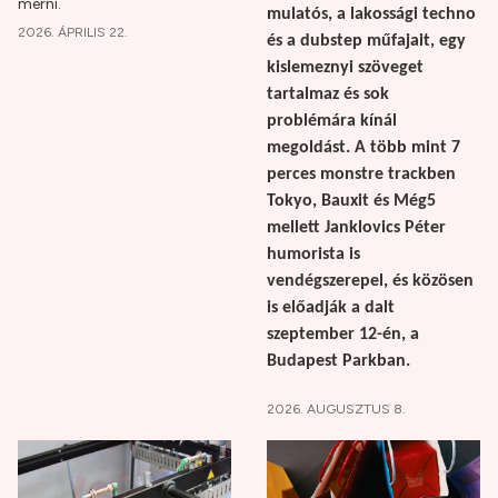
mérni.
mulatós, a lakossági techno
2026. ÁPRILIS 22.
és a dubstep műfajait, egy
kislemeznyi szöveget
tartalmaz és sok
problémára kínál
megoldást. A több mint 7
perces monstre trackben
Tokyo, Bauxit és Még5
mellett Janklovics Péter
humorista is
vendégszerepel, és közösen
is előadják a dalt
szeptember 12-én, a
Budapest Parkban.
2026. AUGUSZTUS 8.