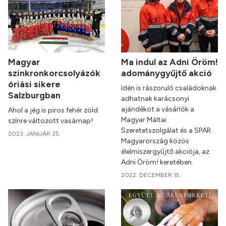
Magyar
Ma indul az Adni Öröm!
szinkronkorcsolyázók
adománygyűjtő akció
óriási sikere
Idén is rászoruló családoknak
Salzburgban
adhatnak karácsonyi
ajándékot a vásárlók a
Ahol a jég is piros fehér zöld
Magyar Máltai
színre változott vasárnap!
Szeretetszolgálat és a SPAR
2023. JANUÁR 25.
Magyarország közös
élelmiszergyűjtő akciója, az
Adni Öröm! keretében.
2022. DECEMBER 15.