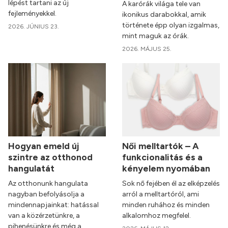
lépést tartani az új
A karórák világa tele van
fejleményekkel.
ikonikus darabokkal, amik
története épp olyan izgalmas,
2026. JÚNIUS 23.
mint maguk az órák.
2026. MÁJUS 25.
Hogyan emeld új
Női melltartók – A
szintre az otthonod
funkcionalitás és a
hangulatát
kényelem nyomában
Az otthonunk hangulata
Sok nő fejében él az elképzelés
nagyban befolyásolja a
arról a melltartóról, ami
mindennapjainkat: hatással
minden ruhához és minden
van a közérzetünkre, a
alkalomhoz megfelel.
pihenésünkre és még a