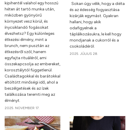
kipihentél valahol egy hosszú
Sokan úgy vélik, hogy a diéta
héten át tartó munka után,
és az édesség fogyasztása
miközben gyönyörű
kizárják egymást. Gyakran
környezet vesz körül, és
hallani, hogy akik
ínycsiklandó fogásokat
odafigyelnek a
élvezhetsz? Egy különleges
táplálkozásukra, le kell hogy
étkezési élmény, mint a
mondjanak a cukorról és a
brunch, nem pusztán az
csokoládéról.
étkezésről szól, hanem
2025. JÚLIUS 28.
egyfajta rituáléról, ami
összekapcsolja az embereket,
korosztálytól függetlenül.
Családtagokkal és barátokkal
eltöltött minőségi idő, ahol a
beszélgetések és az ízek
találkozása teremti meg az
élményt.
2025. NOVEMBER 17.