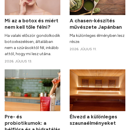
Mi az a botox és miért
A chasen-készítés
nem kell tőle félni?
művészete Japánban
Ha valaki először gondolkodik
Ma különleges élményben lesz
botoxkezelésen, általában
része.
nem a szúrásoktól fél, inkább
2026. JÚLIUS 11.
attól, hogy mi lesz utána.
2026. JÚLIUS 13.
Pre- és
Élvezd a különleges
probiotikumok: a
szaunaélményeket
bélflóra és a hidratálás