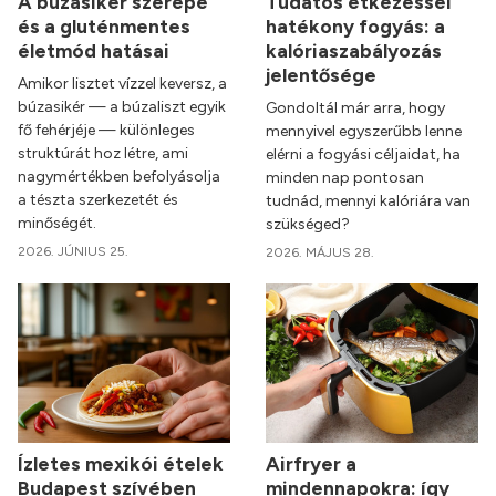
A búzasikér szerepe
Tudatos étkezéssel
és a gluténmentes
hatékony fogyás: a
életmód hatásai
kalóriaszabályozás
jelentősége
Amikor lisztet vízzel keversz, a
búzasikér — a búzaliszt egyik
Gondoltál már arra, hogy
fő fehérjéje — különleges
mennyivel egyszerűbb lenne
struktúrát hoz létre, ami
elérni a fogyási céljaidat, ha
nagymértékben befolyásolja
minden nap pontosan
a tészta szerkezetét és
tudnád, mennyi kalóriára van
minőségét.
szükséged?
2026. JÚNIUS 25.
2026. MÁJUS 28.
Ízletes mexikói ételek
Airfryer a
Budapest szívében
mindennapokra: így