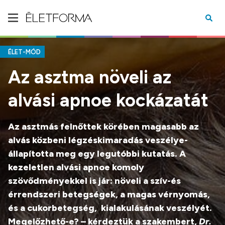
ÉLET-MÓD
Az asztma növeli az
alvási apnoe kockázatát
Az asztmás felnőttek körében magasabb az
alvás közbeni légzéskimaradás veszélye-
állapította meg egy legutóbbi kutatás. A
kezeletlen alvási apnoe komoly
szövődményekkel is jár: növeli a szív-és
érrendszeri betegségek, a magas vérnyomás,
és a cukorbetegség, kialakulásának veszélyét.
Megelőzhető-e? – kérdeztük a szakembert,
Dr.