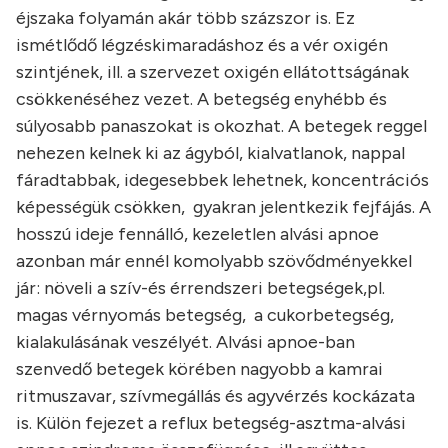
éjszaka folyamán akár több százszor is. Ez
ismétlődő légzéskimaradáshoz és a vér oxigén
szintjének, ill. a szervezet oxigén ellátottságának
csökkenéséhez vezet. A betegség enyhébb és
súlyosabb panaszokat is okozhat. A betegek reggel
nehezen kelnek ki az ágyból, kialvatlanok, nappal
fáradtabbak, idegesebbek lehetnek, koncentrációs
képességük csökken, gyakran jelentkezik fejfájás. A
hosszú ideje fennálló, kezeletlen alvási apnoe
azonban már ennél komolyabb szövődményekkel
jár: növeli a szív-és érrendszeri betegségek,pl.
magas vérnyomás betegség, a cukorbetegség,
kialakulásának veszélyét. Alvási apnoe-ban
szenvedő betegek körében nagyobb a kamrai
ritmuszavar, szívmegállás és agyvérzés kockázata
is. Külön fejezet a reflux betegség-asztma-alvási