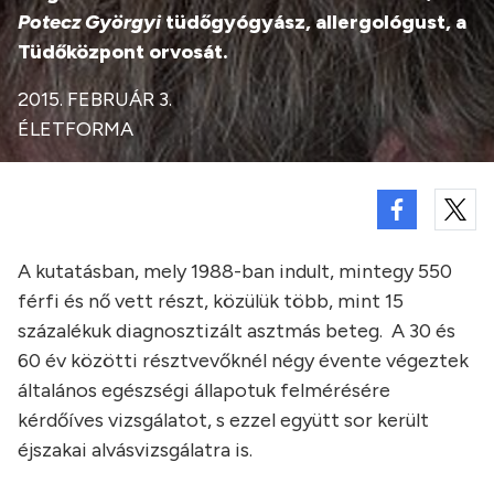
Potecz Györgyi
tüdőgyógyász, allergológust, a
Tüdőközpont orvosát.
2015. FEBRUÁR 3.
ÉLETFORMA
A kutatásban, mely 1988-ban indult, mintegy 550
férfi és nő vett részt, közülük több, mint 15
százalékuk diagnosztizált asztmás beteg. A 30 és
60 év közötti résztvevőknél négy évente végeztek
általános egészségi állapotuk felmérésére
kérdőíves vizsgálatot, s ezzel együtt sor került
éjszakai alvásvizsgálatra is.