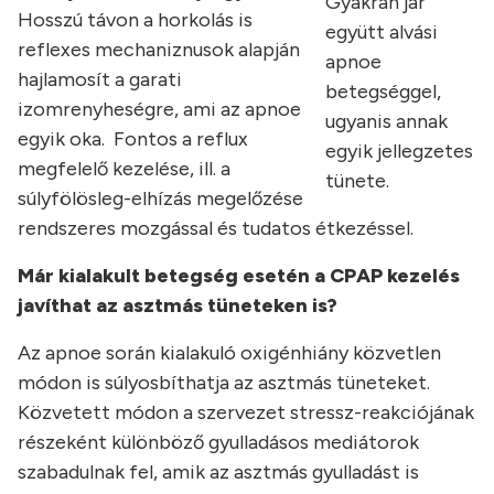
Gyakran jár
Hosszú távon a horkolás is
együtt alvási
reflexes mechaniznusok alapján
apnoe
hajlamosít a garati
betegséggel,
izomrenyheségre, ami az apnoe
ugyanis annak
egyik oka. Fontos a reflux
egyik jellegzetes
megfelelő kezelése, ill. a
tünete.
súlyfölösleg-elhízás megelőzése
rendszeres mozgással és tudatos étkezéssel.
Már kialakult betegség esetén a CPAP kezelés
javíthat az asztmás tüneteken is?
Az apnoe során kialakuló oxigénhiány közvetlen
módon is súlyosbíthatja az asztmás tüneteket.
Közvetett módon a szervezet stressz-reakciójának
részeként különböző gyulladásos mediátorok
szabadulnak fel, amik az asztmás gyulladást is