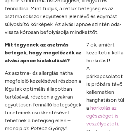
apnoe szindroma összefüggése, ill.együttes
fennállása. Mint tudjuk, a reflux betegség és az
asztma sokszor együtesen jelenlévő és egymást
súlyosbító kórképek. Az alvási apnoe szintén oda-
vissza kórosan befolyásolja mindkettőt.
Mit tegyenek az asztmás
7 ok, amiért
betegek, hogy megelőzzék az
kezeltetni kell a
alvási apnoe kialakulását?
horkolást!
A
Az asztma- és allergiás nátha
párkapcsolatot
megfelelő kezelésével részben a
is próbára tévő
légutak optimális állapotban
kellemetlen
tartásával, részben a gyakran
hanghatáson túl
együttesen fennálló betegségek
a
horkolás az
tüneteinek csökkentésével
egészséget is
tehetnek a betegség ellen –
veszélyezteti.
mondja
dr. Potecz Györgyi.