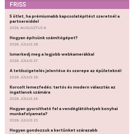
FRISS
5 ötlet, ha prémiumabb kapcsolatépítést szeretnél a
partnereiddel
2026. AUGUSZTUS 6.
Hogyan építsünk számítógépet?
2026. JÚLIUS 28.
Ismerkedj meg a legjobb webkamerákkal
2026. JÚLIUS 27.
A tetőszigetelés jelentése és szerepe az épületeknél
2026. JÚLIUS 26.
Korcolt lemezfedés: tartós és modern választás az
ingatlanok számára
2026. JÚLIUS 24.
Hogyan gyorsítható fel a vendéglátóhelyek konyhai
munkafolyamata?
2026. JÚLIUS 23.
Hogyan gondozzuk a kertünket szárazabb