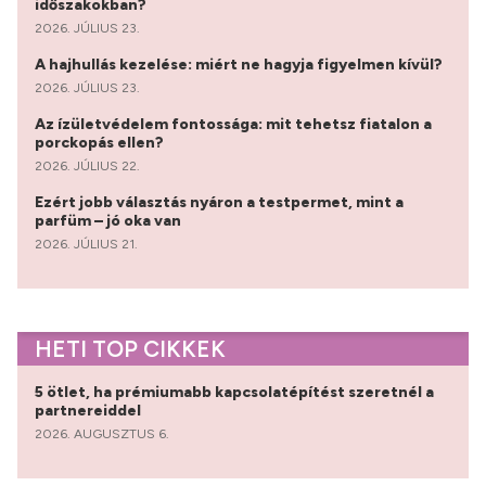
időszakokban?
2026. JÚLIUS 23.
A hajhullás kezelése: miért ne hagyja figyelmen kívül?
2026. JÚLIUS 23.
Az ízületvédelem fontossága: mit tehetsz fiatalon a
porckopás ellen?
2026. JÚLIUS 22.
Ezért jobb választás nyáron a testpermet, mint a
parfüm – jó oka van
2026. JÚLIUS 21.
HETI TOP CIKKEK
5 ötlet, ha prémiumabb kapcsolatépítést szeretnél a
partnereiddel
2026. AUGUSZTUS 6.