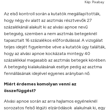
Kép: Pixabay
Az első kontroll során a kutatók megállapították,
hogy négy év alatt az asztmás résztvevők 27
százalékánál alakult ki az alvási apnoe nevű
betegség, szemben a nem asztmás betegeknél
tapasztalt 16 százalékos előfordulással. A vizsgálat
teljes idejét figyelembe véve a kutatók úgy találták,
hogy az alvási apnoe kockázata mintegy 40
százalékkal magasabb az asztmás betegek körében.
A betegség kialakulásának esélye pedig az asztma
fennállásának idejével egyenes arányban nő.
Miért érdemes komolyan venni az
összefüggést?
Alvási apnoe során az arra hajlamos egyéneknél
sorozatos felső légúti elzáródások alakulnak ki, egy