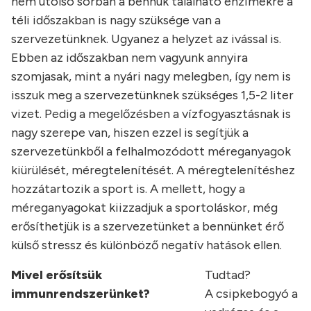
nem utolsó sorban a bennük található enzimekre a
téli időszakban is nagy szüksége van a
szervezetünknek. Ugyanez a helyzet az ivással is.
Ebben az időszakban nem vagyunk annyira
szomjasak, mint a nyári nagy melegben, így nem is
isszuk meg a szervezetünknek szükséges 1,5-2 liter
vizet. Pedig a megelőzésben a vízfogyasztásnak is
nagy szerepe van, hiszen ezzel is segítjük a
szervezetünkből a felhalmozódott méreganyagok
kiürülését, méregtelenítését. A méregtelenítéshez
hozzátartozik a sport is. A mellett, hogy a
méreganyagokat kiizzadjuk a sportoláskor, még
erősíthetjük is a szervezetünket a bennünket érő
külső stressz és különböző negatív hatások ellen.
Mivel erősítsük
Tudtad?
immunrendszerünket?
A csipkebogyó a