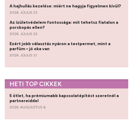
A hajhullás kezelése: miért ne hagyja figyelmen kívül?
2026. JÚLIUS 23.
Az ízületvédelem fontossága: mit tehetsz fiatalon a
porckopás ellen?
2026. JÚLIUS 22.
Ezért jobb választás nyáron a testpermet, mint a
parfüm – jó oka van
2026. JÚLIUS 21.
HETI TOP CIKKEK
5 ötlet, ha prémiumabb kapcsolatépítést szeretnél a
partnereiddel
2026. AUGUSZTUS 6.