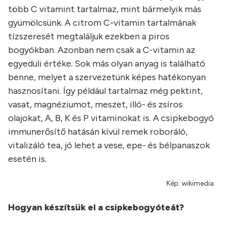
több C vitamint tartalmaz, mint bármelyik más
gyümölcsünk. A citrom C-vitamin tartalmának
tízszeresét megtaláljuk ezekben a piros
bogyókban. Azonban nem csak a C-vitamin az
egyedüli értéke. Sok más olyan anyag is található
benne, melyet a szervezetünk képes hatékonyan
hasznosítani. Így például tartalmaz még pektint,
vasat, magnéziumot, meszet, illó- és zsíros
olajokat, A, B, K és P vitaminokat is. A csipkebogyó
immunerősítő hatásán kívül remek roboráló,
vitalizáló tea, jó lehet a vese, epe- és bélpanaszok
esetén is.
Kép: wikimedia
Hogyan készítsük el a csipkebogyóteát?