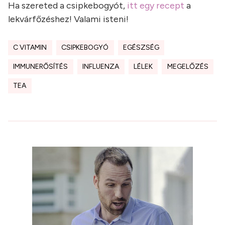
Ha szereted a csipkebogyót,
itt egy recept
a
lekvárfőzéshez! Valami isteni!
C VITAMIN
CSIPKEBOGYÓ
EGÉSZSÉG
IMMUNERŐSÍTÉS
INFLUENZA
LÉLEK
MEGELŐZÉS
TEA