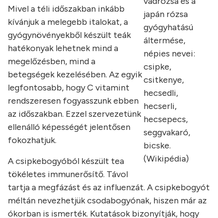
vadrózsa és a
Mivel a téli időszakban inkább
japán rózsa
kívánjuk a melegebb italokat, a
gyógyhatású
gyógynövényekből készült teák
áltermése,
hatékonyak lehetnek mind a
népies nevei:
megelőzésben, mind a
csipke,
betegségek kezelésében. Az egyik
csitkenye,
legfontosabb, hogy C vitamint
hecsedli,
rendszeresen fogyasszunk ebben
hecserli,
az időszakban. Ezzel szervezetünk
hecsepecs,
ellenálló képességét jelentősen
seggvakaró,
fokozhatjuk.
bicske.
(Wikipédia)
A csipkebogyóból készült tea
tökéletes immunerősítő. Távol
tartja a megfázást és az influenzát. A csipkebogyót
méltán nevezhetjük csodabogyónak, hiszen már az
ókorban is ismerték. Kutatások bizonyítják, hogy