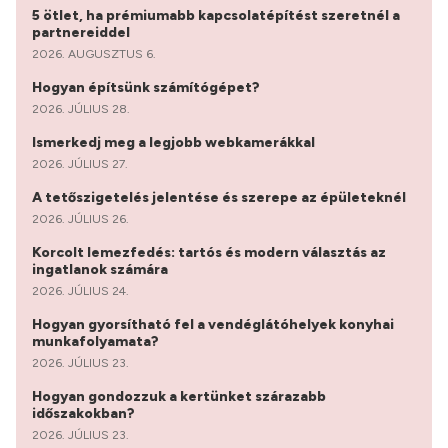
5 ötlet, ha prémiumabb kapcsolatépítést szeretnél a
partnereiddel
2026. AUGUSZTUS 6.
Hogyan építsünk számítógépet?
2026. JÚLIUS 28.
Ismerkedj meg a legjobb webkamerákkal
2026. JÚLIUS 27.
A tetőszigetelés jelentése és szerepe az épületeknél
2026. JÚLIUS 26.
Korcolt lemezfedés: tartós és modern választás az
ingatlanok számára
2026. JÚLIUS 24.
Hogyan gyorsítható fel a vendéglátóhelyek konyhai
munkafolyamata?
2026. JÚLIUS 23.
Hogyan gondozzuk a kertünket szárazabb
időszakokban?
2026. JÚLIUS 23.