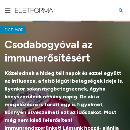
ÉLET-MÓD
Csodabogyóval az
immunerősítésért
Közelednek a hideg téli napok és ezzel együtt
az influenza, a felső légúti betegségek ideje is.
Ilyenkor sokan megbetegszenek, ágyba
kényszerülnek néhány napig. De aki a
megelőzésre is fordít egy is figyelmet,
könnyen átvészelheti ezt az időszakot. Most
még nem késő felerősíteni
immunrendszerünket! Lássunk hozzá- ajánlja