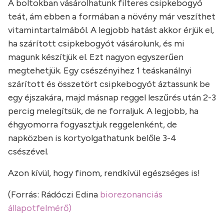
A boltokban vásárolhatunk filteres csipkebogyó
teát, ám ebben a formában a növény már veszíthet
vitamintartalmából. A legjobb hatást akkor érjük el,
ha szárított csipkebogyót vásárolunk, és mi
magunk készítjük el. Ezt nagyon egyszerűen
megtehetjük. Egy csészényihez 1 teáskanálnyi
szárított és összetört csipkebogyót áztassunk be
egy éjszakára, majd másnap reggel leszűrés után 2-3
percig melegítsük, de ne forraljuk. A legjobb, ha
éhgyomorra fogyasztjuk reggelenként, de
napközben is kortyolgathatunk belőle 3-4
csészével.
Azon kívül, hogy finom, rendkívül egészséges is!
(Forrás: Rádóczi Edina
biorezonanciás
állapotfelmérő)