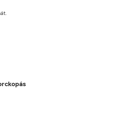
?
át.
porckopás