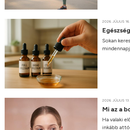
2026. JÚLIUS 16.
Egészség
Sokan keres
mindennapja
2026. JÚLIUS 13.
Mi az a b
Ha valaki e
inkább attól