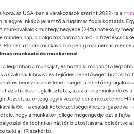
ás kora, az USA-ban a várakozások szerint 2022-re a
mun
s egyre inkább jellemző a rugalmas foglalkoztatás. Egy
ett munkavállalók mintegy negyede (24%) hatékony meg
be minden nap, a dolgozók harmada akár a fizetéscsökke
e. Minden ötödik munkavállaló pedig már nem is menne 
lmas munkaidő és munkarend
a legjobban a munkáját, és hozza ki magából a legtöbbe
 a szakmai kihívást és fejlődési lehetőséget biztosító 
yának és beosztásának lehetőségét a lehető legrugalma
met az atipikus foglalkoztatás, azaz a részmunkaidő és a
gh József, az ország egyik vezető pénzintézetének HR i
avállalók – a családi kötelezettségeikhez is igazodva 
tétele, hogy a munkakör jellege megengedje ezt a fajta
ályozási és technikai háttér biztosítására, beleértve a
zta ki a HR szakértő.