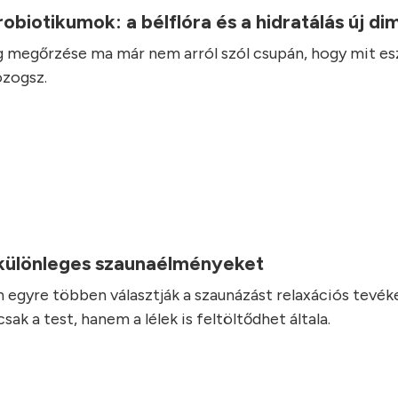
robiotikumok: a bélflóra és a hidratálás új d
 megőrzése ma már nem arról szól csupán, hogy mit es
zogsz.
.
 különleges szaunaélményeket
 egyre többen választják a szaunázást relaxációs tevé
ak a test, hanem a lélek is feltöltődhet általa.