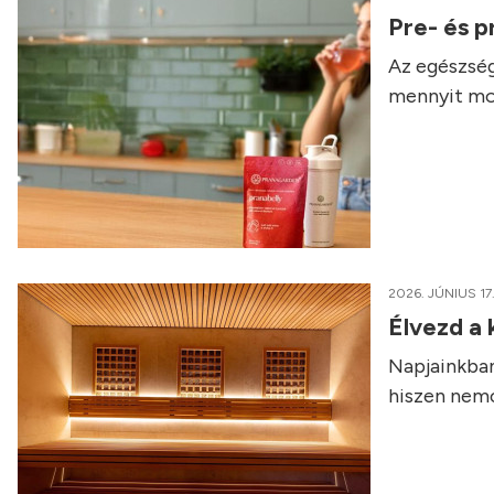
Pre- és p
Az egészség
mennyit mo
2026. JÚNIUS 17
Élvezd a
Napjainkban
hiszen nemcs