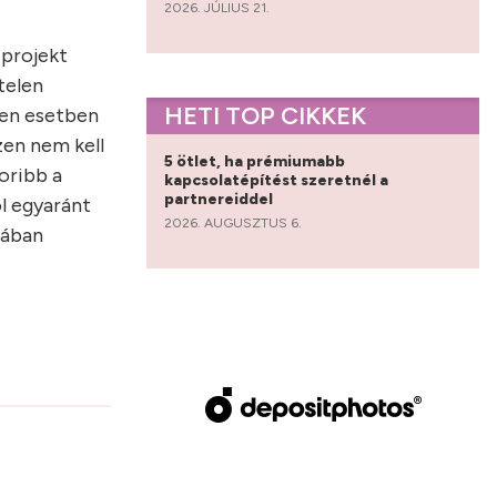
2026. JÚLIUS 21.
 projekt
telen
HETI TOP CIKKEK
yen esetben
zen nem kell
5 ötlet, ha prémiumabb
oribb a
kapcsolatépítést szeretnél a
partnereiddel
ól egyaránt
2026. AUGUSZTUS 6.
lában