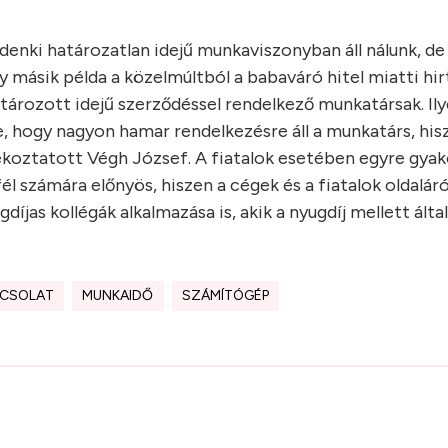
nki határozatlan idejű munkaviszonyban áll nálunk, de
y másik példa a közelmúltból a babaváró hitel miatti hir
tározott idejű szerződéssel rendelkező munkatársak. Il
, hogy nagyon hamar rendelkezésre áll a munkatárs, his
jékoztatott Végh József. A fiatalok esetében egyre gyak
l számára előnyös, hiszen a cégek és a fiatalok oldalár
jas kollégák alkalmazása is, akik a nyugdíj mellett álta
PCSOLAT
MUNKAIDŐ
SZÁMÍTÓGÉP
.