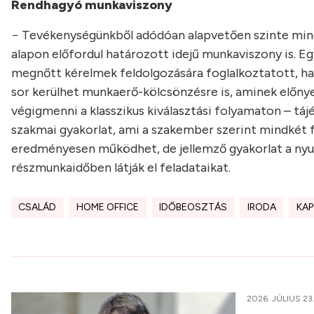
Rendhagyó munkaviszony
− Tevékenységünkből adódóan alapvetően szinte minde
alapon előfordul határozott idejű munkaviszony is. Eg
megnőtt kérelmek feldolgozására foglalkoztatott, ha
sor kerülhet munkaerő-kölcsönzésre is, aminek előnye
végigmenni a klasszikus kiválasztási folyamaton – tá
szakmai gyakorlat, ami a szakember szerint mindkét fé
eredményesen működhet, de jellemző gyakorlat a nyugdí
részmunkaidőben látják el feladataikat.
CSALÁD
HOME OFFICE
IDŐBEOSZTÁS
IRODA
KA
2026. JÚLIUS 23