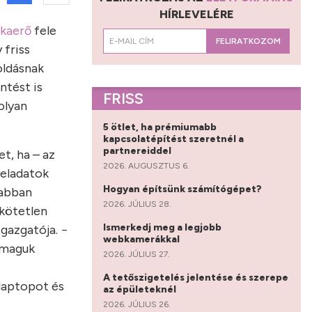
HÍRLEVELÉRE
kaerő
fele
FELIRATKOZOM
 friss
oldásnak
ntést is
FRISS
olyan
5 ötlet, ha prémiumabb
kapcsolatépítést szeretnél a
partnereiddel
t, ha – az
2026. AUGUSZTUS 6.
feladatok
Hogyan építsünk számítógépet?
sabban
2026. JÚLIUS 28.
 kötetlen
Ismerkedj meg a legjobb
gazgatója. −
webkamerákkal
– maguk
2026. JÚLIUS 27.
A tetőszigetelés jelentése és szerepe
 laptopot és
az épületeknél
2026. JÚLIUS 26.