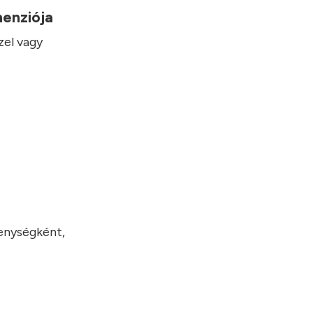
imenziója
zel vagy
kenységként,