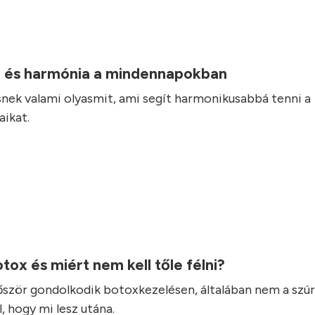
 és harmónia a mindennapokban
nek valami olyasmit, ami segít harmonikusabbá tenni a
ikat.
otox és miért nem kell tőle félni?
lőször gondolkodik botoxkezelésen, általában nem a szúr
, hogy mi lesz utána.