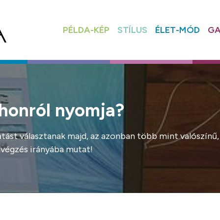
PÉLDA-KÉP
STÍLUS
ÉLET-MÓD
GA
honról nyomja?
atást választanak majd, az azonban több mint valószínű,
avégzés irányába mutat!