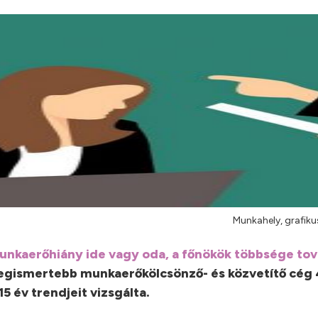
Munkahely, grafiku
unkaerőhiány ide vagy oda, a főnökök többsége to
 legismertebb munkaerőkölcsönző- és közvetítő cég
5 év trendjeit vizsgálta.