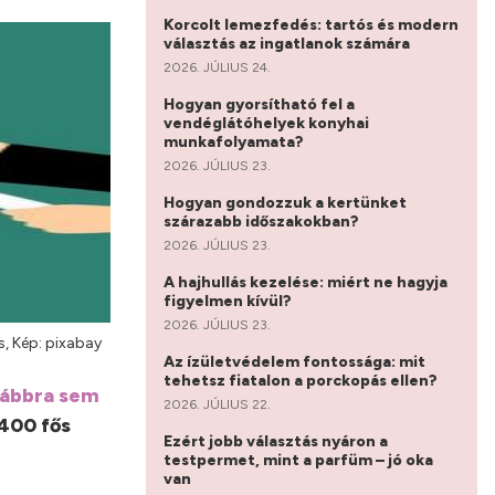
Korcolt lemezfedés: tartós és modern
választás az ingatlanok számára
2026. JÚLIUS 24.
Hogyan gyorsítható fel a
vendéglátóhelyek konyhai
munkafolyamata?
2026. JÚLIUS 23.
Hogyan gondozzuk a kertünket
szárazabb időszakokban?
2026. JÚLIUS 23.
A hajhullás kezelése: miért ne hagyja
figyelmen kívül?
2026. JÚLIUS 23.
s, Kép: pixabay
Az ízületvédelem fontossága: mit
tehetsz fiatalon a porckopás ellen?
vábbra sem
2026. JÚLIUS 22.
 400 fős
Ezért jobb választás nyáron a
testpermet, mint a parfüm – jó oka
van