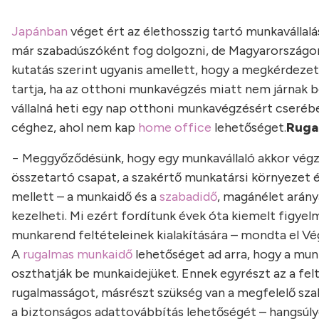
Japánban
véget ért az élethosszig tartó munkavállal
már szabadúszóként fog dolgozni, de Magyarországon i
kutatás szerint ugyanis amellett, hogy a megkérdez
tartja, ha az otthoni munkavégzés miatt nem járnak 
vállalná heti egy nap otthoni munkavégzésért cseréb
céghez, ahol nem kap
home office
lehetőséget.
Ruga
− Meggyőződésünk, hogy egy munkavállaló akkor végzi 
összetartó csapat, a szakértő munkatársi környezet és
mellett – a munkaidő és a
szabadidő
, magánélet arán
kezelheti. Mi ezért fordítunk évek óta kiemelt figyel
munkarend feltételeinek kialakítására – mondta el Vé
A
rugalmas munkaidő
lehetőséget ad arra, hogy a munk
oszthatják be munkaidejüket. Ennek egyrészt az a fel
rugalmasságot, másrészt szükség van a megfelelő szab
a biztonságos adattovábbítás lehetőségét – hangsúlyo