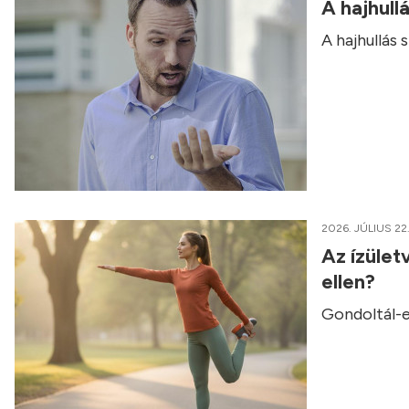
A hajhull
A hajhullás
2026. JÚLIUS 22
Az ízület
ellen?
Gondoltál-e