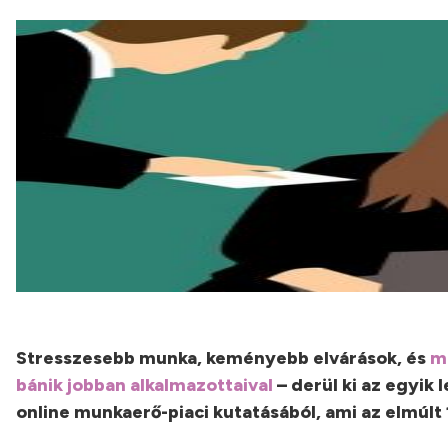
Stresszesebb munka, keményebb elvárások, és
m
bánik jobban alkalmazottaival
– derül ki az egyik
online munkaerő-piaci kutatásából, ami az elmúlt 1