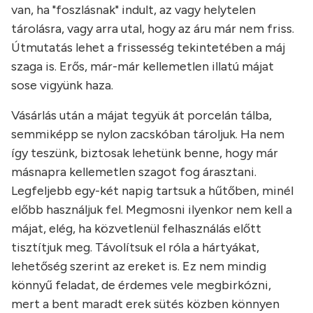
van, ha "foszlásnak" indult, az vagy helytelen
tárolásra, vagy arra utal, hogy az áru már nem friss.
Útmutatás lehet a frissesség tekintetében a máj
szaga is. Erős, már-már kellemetlen illatú májat
sose vigyünk haza.
Vásárlás után a májat tegyük át porcelán tálba,
semmiképp se nylon zacskóban tároljuk. Ha nem
így teszünk, biztosak lehetünk benne, hogy már
másnapra kellemetlen szagot fog árasztani.
Legfeljebb egy-két napig tartsuk a hűtőben, minél
előbb használjuk fel. Megmosni ilyenkor nem kell a
májat, elég, ha közvetlenül felhasználás előtt
tisztítjuk meg. Távolítsuk el róla a hártyákat,
lehetőség szerint az ereket is. Ez nem mindig
könnyű feladat, de érdemes vele megbirkózni,
mert a bent maradt erek sütés közben könnyen