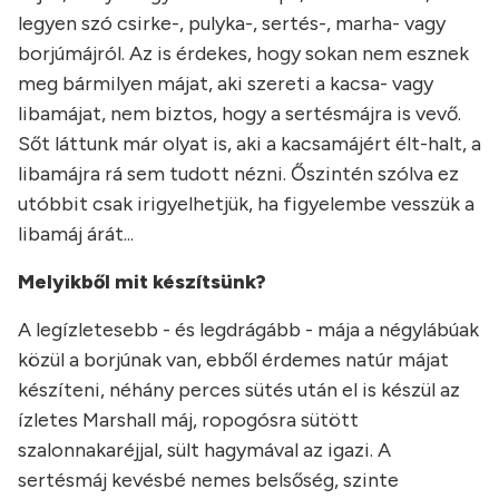
legyen szó csirke-, pulyka-, sertés-, marha- vagy
borjúmájról. Az is érdekes, hogy sokan nem esznek
meg bármilyen májat, aki szereti a kacsa- vagy
libamájat, nem biztos, hogy a sertésmájra is vevő.
Sőt láttunk már olyat is, aki a kacsamájért élt-halt, a
libamájra rá sem tudott nézni. Őszintén szólva ez
utóbbit csak irigyelhetjük, ha figyelembe vesszük a
libamáj árát...
Melyikből mit készítsünk?
A legízletesebb - és legdrágább - mája a négylábúak
közül a borjúnak van, ebből érdemes natúr májat
készíteni, néhány perces sütés után el is készül az
ízletes Marshall máj, ropogósra sütött
szalonnakaréjjal, sült hagymával az igazi. A
sertésmáj kevésbé nemes belsőség, szinte