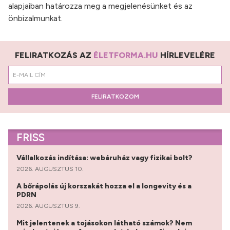
alapjaiban határozza meg a megjelenésünket és az
önbizalmunkat.
FELIRATKOZÁS AZ
ÉLETFORMA.HU
HÍRLEVELÉRE
FELIRATKOZOM
FRISS
Vállalkozás indítása: webáruház vagy fizikai bolt?
2026. AUGUSZTUS 10.
A bőrápolás új korszakát hozza el a longevity és a
PDRN
2026. AUGUSZTUS 9.
Mit jelentenek a tojásokon látható számok? Nem