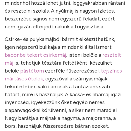
mindenhol hozzá lehet jutni, leggyakrabban rántani
és resztelni szokás. A nyúlmáj is nagyon ízletes,
beszerzése sajnos nem egyszerű feladat, ezért
nem igazán elterjedt nálunk a fogyasztása.
Csirke- és pulykamájból bármit elkészíthetünk,
igen népszerű bulikaja a mindenki által ismert
baconbe tekert csirkemáj
, isteni belőle a
resztelt
máj
is, tehetjük tésztára feltétként, készülhet
belőle
pástétom
ezerféle fűszerezéssel,
tejszínes-
mártásos ételek,
egyszóval a szárnyasmájak
tekintetében valóban csak a fantáziánk szab
határt, mire is használjuk. A kacsa- és libamáj igazi
ínyencség, igyekezzünk őket egyéb nemes
alapanyagokkal körülvenni, a siker nem marad el.
Nagy barátja a májnak a hagyma, a majoranna, a
bors, használjuk fűszerezésre bátran ezeket.