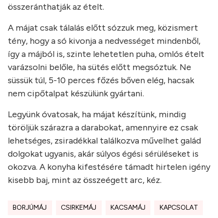
összeránthatják az ételt.
A májat csak tálalás előtt sózzuk meg, közismert
tény, hogy a só kivonja a nedvességet mindenből,
így a májból is, szinte lehetetlen puha, omlós ételt
varázsolni belőle, ha sütés előtt megsóztuk. Ne
süssük túl, 5-10 perces főzés bőven elég, hacsak
nem cipőtalpat készülünk gyártani.
Legyünk óvatosak, ha májat készítünk, mindig
töröljük szárazra a darabokat, amennyire ez csak
lehetséges, zsiradékkal találkozva művelhet galád
dolgokat ugyanis, akár súlyos égési sérüléseket is
okozva. A konyha kifestésére támadt hirtelen igény
kisebb baj, mint az összeégett arc, kéz.
BORJÚMÁJ
CSIRKEMÁJ
KACSAMÁJ
KAPCSOLAT