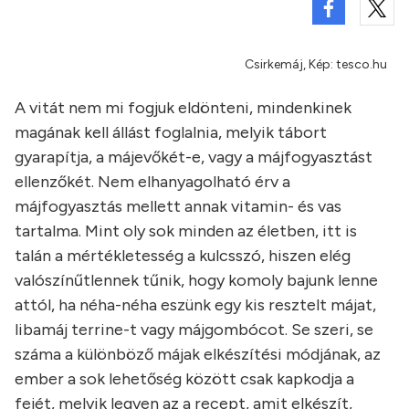
Csirkemáj, Kép: tesco.hu
A vitát nem mi fogjuk eldönteni, mindenkinek
magának kell állást foglalnia, melyik tábort
gyarapítja, a májevőkét-e, vagy a májfogyasztást
ellenzőkét. Nem elhanyagolható érv a
májfogyasztás mellett annak vitamin- és vas
tartalma. Mint oly sok minden az életben, itt is
talán a mértékletesség a kulcsszó, hiszen elég
valószínűtlennek tűnik, hogy komoly bajunk lenne
attól, ha néha-néha eszünk egy kis resztelt májat,
libamáj terrine-t vagy májgombócot. Se szeri, se
száma a különböző májak elkészítési módjának, az
ember a sok lehetőség között csak kapkodja a
fejét, melyik legyen az a recept, amit elkészít,