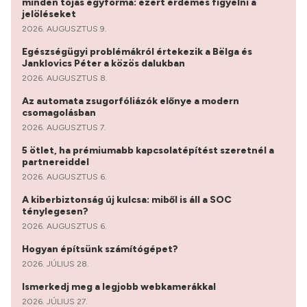
minden tojás egyforma: ezért érdemes figyelni a
jelöléseket
2026. AUGUSZTUS 9.
Egészségügyi problémákról értekezik a Bëlga és
Janklovics Péter a közös dalukban
2026. AUGUSZTUS 8.
Az automata zsugorfóliázók előnye a modern
csomagolásban
2026. AUGUSZTUS 7.
5 ötlet, ha prémiumabb kapcsolatépítést szeretnél a
partnereiddel
2026. AUGUSZTUS 6.
A kiberbiztonság új kulcsa: miből is áll a SOC
ténylegesen?
2026. AUGUSZTUS 6.
Hogyan építsünk számítógépet?
2026. JÚLIUS 28.
Ismerkedj meg a legjobb webkamerákkal
2026. JÚLIUS 27.