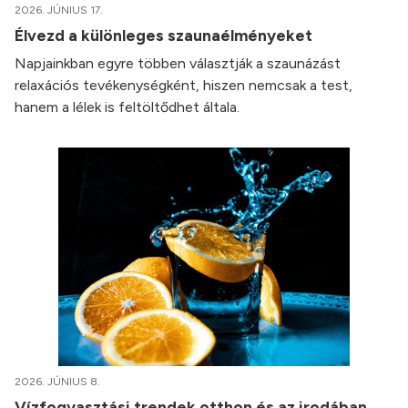
2026. JÚNIUS 17.
Élvezd a különleges szaunaélményeket
Napjainkban egyre többen választják a szaunázást
relaxációs tevékenységként, hiszen nemcsak a test,
hanem a lélek is feltöltődhet általa.
2026. JÚNIUS 8.
Vízfogyasztási trendek otthon és az irodában