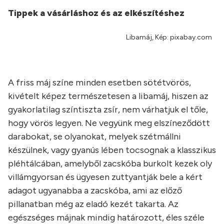
Tippek a vásárláshoz és az elkészítéshez
Libamáj, Kép: pixabay.com
A friss máj színe minden esetben sötétvörös,
kivételt képez természetesen a libamáj, hiszen az
gyakorlatilag színtiszta zsír, nem várhatjuk el tőle,
hogy vörös legyen. Ne vegyünk meg elszíneződött
darabokat, se olyanokat, melyek szétmállni
készülnek, vagy gyanús lében tocsognak a klasszikus
pléhtálcában, amelyből zacskóba burkolt kezek oly
villámgyorsan és ügyesen zuttyantják bele a kért
adagot ugyanabba a zacskóba, ami az előző
pillanatban még az eladó kezét takarta. Az
egészséges májnak mindig határozott, éles széle