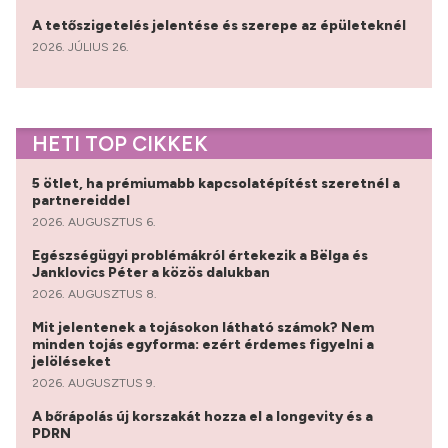
A tetőszigetelés jelentése és szerepe az épületeknél
2026. JÚLIUS 26.
HETI TOP CIKKEK
5 ötlet, ha prémiumabb kapcsolatépítést szeretnél a
partnereiddel
2026. AUGUSZTUS 6.
Egészségügyi problémákról értekezik a Bëlga és
Janklovics Péter a közös dalukban
2026. AUGUSZTUS 8.
Mit jelentenek a tojásokon látható számok? Nem
minden tojás egyforma: ezért érdemes figyelni a
jelöléseket
2026. AUGUSZTUS 9.
A bőrápolás új korszakát hozza el a longevity és a
PDRN