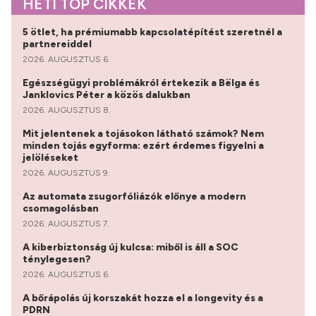
HETI TOP CIKKEK
5 ötlet, ha prémiumabb kapcsolatépítést szeretnél a
partnereiddel
2026. AUGUSZTUS 6.
Egészségügyi problémákról értekezik a Bëlga és
Janklovics Péter a közös dalukban
2026. AUGUSZTUS 8.
Mit jelentenek a tojásokon látható számok? Nem
minden tojás egyforma: ezért érdemes figyelni a
jelöléseket
2026. AUGUSZTUS 9.
Az automata zsugorfóliázók előnye a modern
csomagolásban
2026. AUGUSZTUS 7.
A kiberbiztonság új kulcsa: miből is áll a SOC
ténylegesen?
2026. AUGUSZTUS 6.
A bőrápolás új korszakát hozza el a longevity és a
PDRN