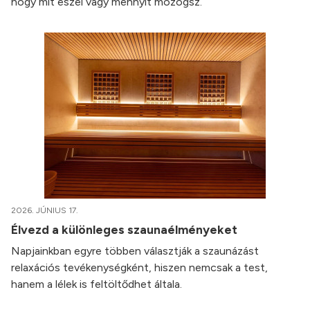
hogy mit eszel vagy mennyit mozogsz.
2026. JÚNIUS 17.
Élvezd a különleges szaunaélményeket
Napjainkban egyre többen választják a szaunázást
relaxációs tevékenységként, hiszen nemcsak a test,
hanem a lélek is feltöltődhet általa.