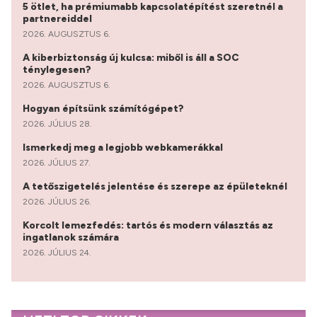
5 ötlet, ha prémiumabb kapcsolatépítést szeretnél a
partnereiddel
2026. AUGUSZTUS 6.
A kiberbiztonság új kulcsa: miből is áll a SOC
ténylegesen?
2026. AUGUSZTUS 6.
Hogyan építsünk számítógépet?
2026. JÚLIUS 28.
Ismerkedj meg a legjobb webkamerákkal
2026. JÚLIUS 27.
A tetőszigetelés jelentése és szerepe az épületeknél
2026. JÚLIUS 26.
Korcolt lemezfedés: tartós és modern választás az
ingatlanok számára
2026. JÚLIUS 24.