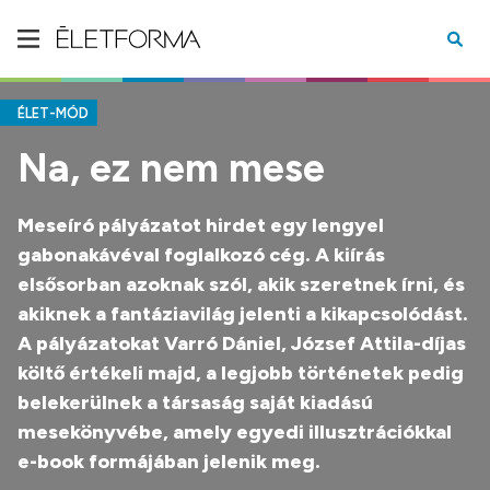
ÉLET-MÓD
Na, ez nem mese
Meseíró pályázatot hirdet egy lengyel
gabonakávéval foglalkozó cég. A kiírás
elsősorban azoknak szól, akik szeretnek írni, és
akiknek a fantáziavilág jelenti a kikapcsolódást.
A pályázatokat Varró Dániel, József Attila-díjas
költő értékeli majd, a legjobb történetek pedig
belekerülnek a társaság saját kiadású
mesekönyvébe, amely egyedi illusztrációkkal
e-book formájában jelenik meg.