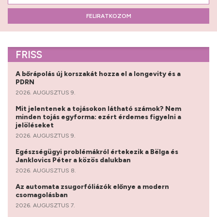
FELIRATKOZOM
FRISS
A bőrápolás új korszakát hozza el a longevity és a
PDRN
2026. AUGUSZTUS 9.
Mit jelentenek a tojásokon látható számok? Nem
minden tojás egyforma: ezért érdemes figyelni a
jelöléseket
2026. AUGUSZTUS 9.
Egészségügyi problémákról értekezik a Bëlga és
Janklovics Péter a közös dalukban
2026. AUGUSZTUS 8.
Az automata zsugorfóliázók előnye a modern
csomagolásban
2026. AUGUSZTUS 7.