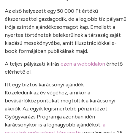
Az első helyezett egy 50 000 Ft értékű
ékszerszettel gazdagodik, de a legjobb tíz pályamű
írója szintén ajándékcsomagot kap. Emellett a
nyertes történetek belekerülnek a társaság saját
kiadású mesekönyvébe, amit illusztrációkkal e-
book formájában publikálnak majd.
A teljes pályázati kiírás
ezen a weboldalon
érhető
elérhető el.
Itt egy biztos karácsonyi ajándék
Közeledünk az év végéhez, amikor a
bevásárlóközpontokat megtöltik a karácsonyi
akciók. Az egyik legismertebb pénzintézet
Gyógyvarázs Programja azonban idén
karácsonykor is a legnagyobb ajándékot,
a
gyerekek egészséget támogatja
: országszerte 26