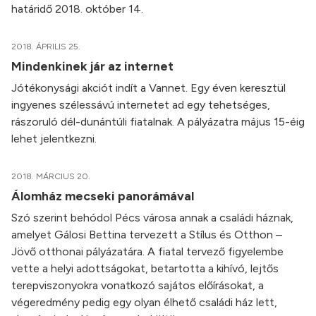
határidő 2018. október 14.
2018. ÁPRILIS 25.
Mindenkinek jár az internet
Jótékonysági akciót indít a Vannet. Egy éven keresztül
ingyenes szélessávú internetet ad egy tehetséges,
rászoruló dél-dunántúli fiatalnak. A pályázatra május 15-éig
lehet jelentkezni.
2018. MÁRCIUS 20.
Álomház mecseki panorámával
Szó szerint behódol Pécs városa annak a családi háznak,
amelyet Gálosi Bettina tervezett a Stílus és Otthon –
Jövő otthonai pályázatára. A fiatal tervező figyelembe
vette a helyi adottságokat, betartotta a kihívó, lejtős
terepviszonyokra vonatkozó sajátos előírásokat, a
végeredmény pedig egy olyan élhető családi ház lett,