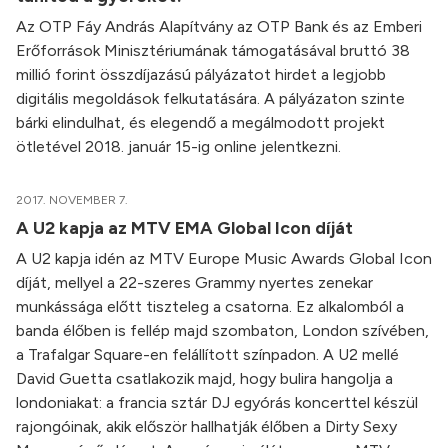
Az OTP Fáy András Alapítvány az OTP Bank és az Emberi
Erőforrások Minisztériumának támogatásával bruttó 38
millió forint összdíjazású pályázatot hirdet a legjobb
digitális megoldások felkutatására. A pályázaton szinte
bárki elindulhat, és elegendő a megálmodott projekt
ötletével 2018. január 15-ig online jelentkezni.
2017. NOVEMBER 7.
A U2 kapja az MTV EMA Global Icon díját
A U2 kapja idén az MTV Europe Music Awards Global Icon
díját, mellyel a 22-szeres Grammy nyertes zenekar
munkássága előtt tiszteleg a csatorna. Ez alkalomból a
banda élőben is fellép majd szombaton, London szívében,
a Trafalgar Square-en felállított színpadon. A U2 mellé
David Guetta csatlakozik majd, hogy bulira hangolja a
londoniakat: a francia sztár DJ egyórás koncerttel készül
rajongóinak, akik először hallhatják élőben a Dirty Sexy