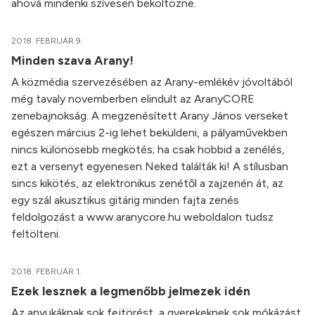
ahová mindenki szívesen beköltözne.
2018. FEBRUÁR 9.
Minden szava Arany!
A közmédia szervezésében az Arany-emlékév jóvoltából
még tavaly novemberben elindult az AranyCORE
zenebajnokság. A megzenésített Arany János verseket
egészen március 2-ig lehet beküldeni, a pályaművekben
nincs különösebb megkötés; ha csak hobbid a zenélés,
ezt a versenyt egyenesen Neked találták ki! A stílusban
sincs kikötés, az elektronikus zenétől a zajzenén át, az
egy szál akusztikus gitárig minden fajta zenés
feldolgozást a www.aranycore.hu weboldalon tudsz
feltölteni.
2018. FEBRUÁR 1.
Ezek lesznek a legmenőbb jelmezek idén
Az anyukáknak sok fejtörést, a gyerekeknek sok mókázást