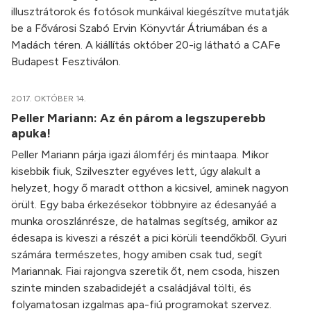
illusztrátorok és fotósok munkáival kiegészítve mutatják
be a Fővárosi Szabó Ervin Könyvtár Átriumában és a
Madách téren. A kiállítás október 20-ig látható a CAFe
Budapest Fesztiválon.
2017. OKTÓBER 14.
Peller Mariann: Az én párom a legszuperebb
apuka!
Peller Mariann párja igazi álomférj és mintaapa. Mikor
kisebbik fiuk, Szilveszter egyéves lett, úgy alakult a
helyzet, hogy ő maradt otthon a kicsivel, aminek nagyon
örült. Egy baba érkezésekor többnyire az édesanyáé a
munka oroszlánrésze, de hatalmas segítség, amikor az
édesapa is kiveszi a részét a pici körüli teendőkből. Gyuri
számára természetes, hogy amiben csak tud, segít
Mariannak. Fiai rajongva szeretik őt, nem csoda, hiszen
szinte minden szabadidejét a családjával tölti, és
folyamatosan izgalmas apa-fiú programokat szervez.