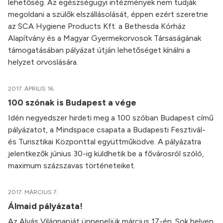
lehetőség. Az egészségügyi intézmények nem tudják
megoldani a szülők elszállásolását, éppen ezért szeretne
az SCA Hygiene Products Kft. a Bethesda Kórház
Alapítvány és a Magyar Gyermekorvosok Társaságának
támogatásában pályázat útján lehetőséget kínálni a
helyzet orvoslására.
2017. ÁPRILIS 16.
100 szónak is Budapest a vége
Idén negyedszer hirdeti meg a 100 szóban Budapest című
pályázatot, a Mindspace csapata a Budapesti Fesztivál-
és Turisztikai Központtal együttműködve. A pályázatra
jelentkezők június 30-ig küldhetik be a fővárosról szóló,
maximum százszavas történeteiket.
2017. MÁRCIUS 7.
Álmaid pályázata!
Az Alvás Világnapját ünnepeljük március 17-én. Sok helyen