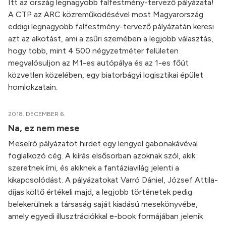
Itt az ország legnagyobb falfestmény-tervező pályázata!
A CTP az ARC közreműködésével most Magyarország
eddigi legnagyobb falfestmény-tervező pályázatán keresi
azt az alkotást, ami a zsűri szemében a legjobb választás,
hogy több, mint 4 500 négyzetméter felületen
megvalósuljon az M1-es autópálya és az 1-es főút
közvetlen közelében, egy biatorbágyi logisztikai épület
homlokzatain.
2018. DECEMBER 6.
Na, ez nem mese
Meseíró pályázatot hirdet egy lengyel gabonakávéval
foglalkozó cég. A kiírás elsősorban azoknak szól, akik
szeretnek írni, és akiknek a fantáziavilág jelenti a
kikapcsolódást. A pályázatokat Varró Dániel, József Attila-
díjas költő értékeli majd, a legjobb történetek pedig
belekerülnek a társaság saját kiadású mesekönyvébe,
amely egyedi illusztrációkkal e-book formájában jelenik