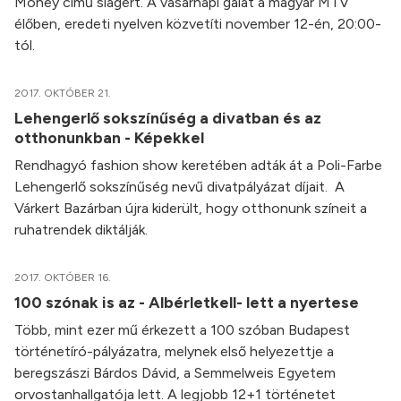
Money című slágert. A vasárnapi gálát a magyar MTV
élőben, eredeti nyelven közvetíti november 12-én, 20:00-
tól.
2017. OKTÓBER 21.
Lehengerlő sokszínűség a divatban és az
otthonunkban - Képekkel
Rendhagyó fashion show keretében adták át a Poli-Farbe
Lehengerlő sokszínűség nevű divatpályázat díjait. A
Várkert Bazárban újra kiderült, hogy otthonunk színeit a
ruhatrendek diktálják.
2017. OKTÓBER 16.
100 szónak is az - Albérletkell- lett a nyertese
Több, mint ezer mű érkezett a 100 szóban Budapest
történetíró-pályázatra, melynek első helyezettje a
beregszászi Bárdos Dávid, a Semmelweis Egyetem
orvostanhallgatója lett. A legjobb 12+1 történetet