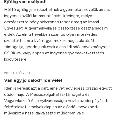
Éjfélig van esélyed!
Hétfő éjfélig jelentkezhetnek a gyermeket nevelők arra az
ingyenes szülői kommunikációs tréningre, melyet
országszerte négy helyszínen rendez meg az Imami
Egyesület. A gyermekvállalás ösztönzése össztársadalmi
érdek. Az elmúlt években számos olyan intézkedés
született, ami a kívánt gyermekek megszületését
támogatja, gondoljunk csak a családi adókedvezményre, a
CSOK-ra, vagy éppen az ingyenes gyermekétkeztetés
kibővítésére!
2016. OKTÓBER 15.
Van egy jó dalod? Ide vele!
Idén is keresik azt a dalt, amelyet egy egész ország együtt
dúdol majd. A Médiaszolgáltatás-támogató és
Vagyonkezelő Alap nyilvánosságra hozta az idei pályázati
feltételeket, amelyek alapján az előadók nevezhetik
műveiket a hazai dalválasztó műsorban való