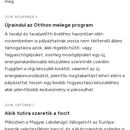
meg.
2018. NOVEMBER 3.
Újraindul az Otthon melege program
A tavalyi és tavalyelőtti évekhez hasonlóan idén
novemberben is pályázhatnak vissza nem térítendő állami
támogatásra azok, akik régebbi hűtő- vagy
fagyasztógépüket, esetleg mosógépüket egy új,
energiatakarékosabb készülékre szeretnék cserélni.
Függően a régi készülék korától, valamint az új
energiabesorolásától, jelentős megtakarítást lehet elérni a
pályázattal, hiszen egy kisebb fogyasztású készülékhez
akár jelentősebb kedvezmény is párosulhat.
2018. OKTÓBER 7.
Akik tutira szeretik a focit
Miközben a Magyar Labdarúgó Válogatott az Európa-
bajnoki selejtezőkben harcol, és a klubcsapatok számára is