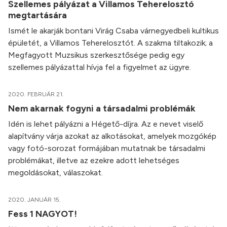
Szellemes pályázat a Villamos Teherelosztó
megtartására
Ismét le akarják bontani Virág Csaba várnegyedbeli kultikus
épületét, a Villamos Teherelosztót. A szakma tiltakozik; a
Megfagyott Muzsikus szerkesztősége pedig egy
szellemes pályázattal hívja fel a figyelmet az ügyre.
2020. FEBRUÁR 21.
Nem akarnak fogyni a társadalmi problémák
Idén is lehet pályázni a Hégető-díjra. Az e nevet viselő
alapítvány várja azokat az alkotásokat, amelyek mozgókép
vagy fotó-sorozat formájában mutatnak be társadalmi
problémákat, illetve az ezekre adott lehetséges
megoldásokat, válaszokat.
2020. JANUÁR 15.
Fess 1 NAGYOT!