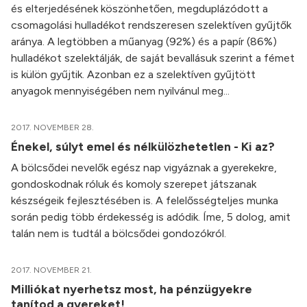
és elterjedésének köszönhetően, megduplázódott a
csomagolási hulladékot rendszeresen szelektíven gyűjtők
aránya. A legtöbben a műanyag (92%) és a papír (86%)
hulladékot szelektálják, de saját bevallásuk szerint a fémet
is külön gyűjtik. Azonban ez a szelektíven gyűjtött
anyagok mennyiségében nem nyilvánul meg...
2017. NOVEMBER 28.
Énekel, súlyt emel és nélkülözhetetlen - Ki az?
A bölcsődei nevelők egész nap vigyáznak a gyerekekre,
gondoskodnak róluk és komoly szerepet játszanak
készségeik fejlesztésében is. A felelősségteljes munka
során pedig több érdekesség is adódik. Íme, 5 dolog, amit
talán nem is tudtál a bölcsődei gondozókról.
2017. NOVEMBER 21.
Milliókat nyerhetsz most, ha pénzügyekre
tanítod a gyereket!