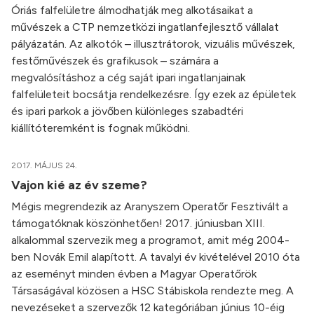
Óriás falfelületre álmodhatják meg alkotásaikat a
művészek a CTP nemzetközi ingatlanfejlesztő vállalat
pályázatán. Az alkotók – illusztrátorok, vizuális művészek,
festőművészek és grafikusok – számára a
megvalósításhoz a cég saját ipari ingatlanjainak
falfelületeit bocsátja rendelkezésre. Így ezek az épületek
és ipari parkok a jövőben különleges szabadtéri
kiállítóteremként is fognak működni.
2017. MÁJUS 24.
Vajon kié az év szeme?
Mégis megrendezik az Aranyszem Operatőr Fesztivált a
támogatóknak köszönhetően! 2017. júniusban XIII.
alkalommal szervezik meg a programot, amit még 2004-
ben Novák Emil alapított. A tavalyi év kivételével 2010 óta
az eseményt minden évben a Magyar Operatőrök
Társaságával közösen a HSC Stábiskola rendezte meg. A
nevezéseket a szervezők 12 kategóriában június 10-éig