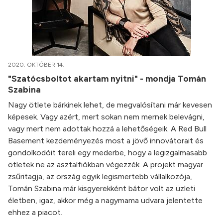
2020. OKTÓBER 14.
"Szatócsboltot akartam nyitni" - mondja Tomán
Szabina
Nagy ötlete bárkinek lehet, de megvalósítani már kevesen
képesek. Vagy azért, mert sokan nem mernek belevágni,
vagy mert nem adottak hozzá a lehetőségeik. A Red Bull
Basement kezdeményezés most a jövő innovátorait és
gondolkodóit tereli egy mederbe, hogy a legizgalmasabb
ötletek ne az asztalfiókban végezzék. A projekt magyar
zsűritagja, az ország egyik legismertebb vállalkozója,
Tomán Szabina már kisgyerekként bátor volt az üzleti
életben, igaz, akkor még a nagymama udvara jelentette
ehhez a piacot.