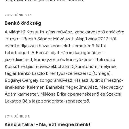
2017. JÚNIUS 17.
Benkó örökség
A világhírű Kossuth-díjas művész, zenekarvezető emlékére
létrejött Benkó Sándor Művészeti Alapítvány 2017-től
évente díjazza a hazai zenei élet kiemelkedő fiatal
tehetségeit. A Benkó-díjat három kategóriában –
jazz/dixieland, komolyzene és könnyűzene - ítéli oda a
Kossuth-díjas művészekből álló Díjkuratórium, melynek
tagjai: Benkő László billentyűs-zeneszerző (Omega),
Bogányi Gergely zongoraművész, Halász Judit színésznő-
énekesnő, Kelemen Barnabás hegedűművész, Medveczky
Ádám karmester, Miklósa Erika operaénekesnő és Szakcsi
Lakatos Béla jazz zongorista-zeneszerző.
2017. JÚNIUS 1.
Kend a falra! - Na, ezt megnéznénk!