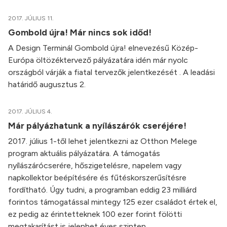
2017. JÚLIUS 11.
Gombold újra! Már nincs sok időd!
A Design Terminál Gombold újra! elnevezésű Közép-
Európa öltözéktervező pályázatára idén már nyolc
országból várják a fiatal tervezők jelentkezését . A leadási
határidő augusztus 2.
2017. JÚLIUS 4.
Már pályázhatunk a nyílászárók cseréjére!
2017. július 1-től lehet jelentkezni az Otthon Melege
program aktuális pályázatára. A támogatás
nyílászárócserére, hőszigetelésre, napelem vagy
napkollektor beépítésére és fűtéskorszerűsítésre
fordítható. Úgy tudni, a programban eddig 23 milliárd
forintos támogatással mintegy 125 ezer családot értek el,
ez pedig az érintetteknek 100 ezer forint fölötti
megtakarítást is jelenhet éves szinten.