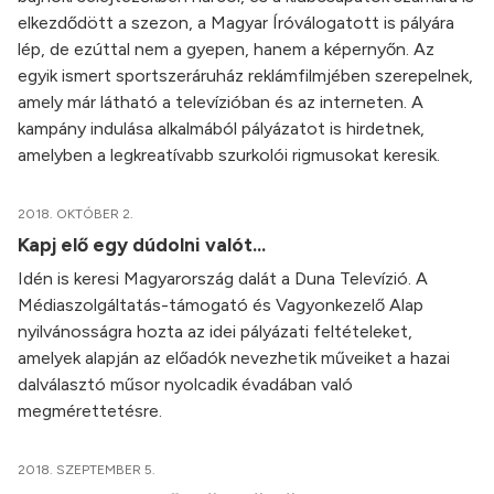
elkezdődött a szezon, a Magyar Íróválogatott is pályára
lép, de ezúttal nem a gyepen, hanem a képernyőn. Az
egyik ismert sportszeráruház reklámfilmjében szerepelnek,
amely már látható a televízióban és az interneten. A
kampány indulása alkalmából pályázatot is hirdetnek,
amelyben a legkreatívabb szurkolói rigmusokat keresik.
2018. OKTÓBER 2.
Kapj elő egy dúdolni valót...
Idén is keresi Magyarország dalát a Duna Televízió. A
Médiaszolgáltatás-támogató és Vagyonkezelő Alap
nyilvánosságra hozta az idei pályázati feltételeket,
amelyek alapján az előadók nevezhetik műveiket a hazai
dalválasztó műsor nyolcadik évadában való
megmérettetésre.
2018. SZEPTEMBER 5.