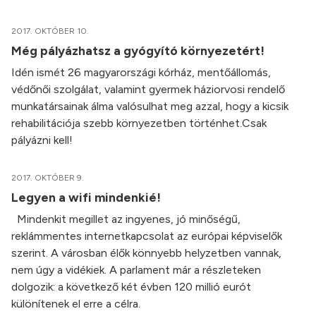
2017. OKTÓBER 10.
Még pályázhatsz a gyógyító környezetért!
Idén ismét 26 magyarországi kórház, mentőállomás,
védőnői szolgálat, valamint gyermek háziorvosi rendelő
munkatársainak álma valósulhat meg azzal, hogy a kicsik
rehabilitációja szebb környezetben történhet.Csak
pályázni kell!
2017. OKTÓBER 9.
Legyen a wifi mindenkié!
Mindenkit megillet az ingyenes, jó minőségű,
reklámmentes internetkapcsolat az európai képviselők
szerint. A városban élők könnyebb helyzetben vannak,
nem úgy a vidékiek. A parlament már a részleteken
dolgozik: a következő két évben 120 millió eurót
különítenek el erre a célra.