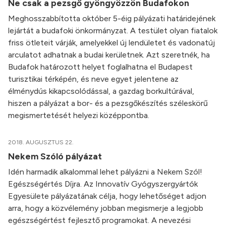
Ne csak a pezsgő gyöngyözzön Budafokon
Meghosszabbította október 5-éig pályázati határidejének
lejártát a budafoki önkormányzat. A testület olyan fiatalok
friss ötleteit várják, amelyekkel új lendületet és vadonatúj
arculatot adhatnak a budai kerületnek. Azt szeretnék, ha
Budafok határozott helyet foglalhatna el Budapest
turisztikai térképén, és neve egyet jelentene az
élménydús kikapcsolódással, a gazdag borkultúrával,
hiszen a pályázat a bor- és a pezsgőkészítés széleskörű
megismertetését helyezi középpontba.
2018. AUGUSZTUS 22.
Nekem Szóló pályázat
Idén harmadik alkalommal lehet pályázni a Nekem Szól!
Egészségértés Díjra. Az Innovatív Gyógyszergyártók
Egyesülete pályázatának célja, hogy lehetőséget adjon
arra, hogy a közvélemény jobban megismerje a legjobb
egészségértést fejlesztő programokat. A nevezési