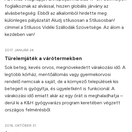
foglalkoznak az alvással, hiszen globális járvány az
alvásbetegség. Ebből az alkalomból hirdette meg
különleges pályázatát Aludj stílusosan a Stílusosban!
címmel a Stílusos Vidéki Szállodák Szövetsége. Az álom a
kezdeben van!
2017. JANUÁR 24.
Türelemjáték a várótermekben
Sok beteg, kevés orvos, megnövekedett várakozási idő. A
legtöbb kórház, mentőállomás vagy gyermekorvosi
rendelő nemcsak a saját, de a környező települések kis
betegeit is gyógyítja, és ügyeletként is funkcionál. A
várakozási idő emiatt akár az egy órát is meghaladhatja –
derül ki a K&H gyógyvarázs program keretében végzett
országos felmérésből.
2016. OKTÓBER 31.