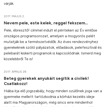
várják.
2017. MÁJUS 2.
Nevem pele, este kelek, reggel fekszem...
Pele, ébresztő! címmel indult el pénteken az Év emlőse
országos programsorozat, amelyen a mogyorós pelét
mutatják be a természetvédők. Az éves rendezvényhez
gyerekeknek szóló pályázatok, előadások, pelefesztivál és
pelebarát kiskerti programok is kapcsolódnak. Ismerd meg
közelebbről Te is!
2017. ÁPRILIS 28.
Beteg gyerekek anyukáit segítik a civilek!
Csatlakozz!
Hiába írja elő jogszabály, hogy minden szülőnek joga van a
gyermeke mellett tartózkodnia a kórházi kezelés ideje
alatt ma Magyarországon, még sincs erre mindenhol