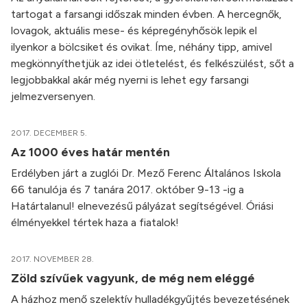
tartogat a farsangi időszak minden évben. A hercegnők,
lovagok, aktuális mese- és képregényhősök lepik el
ilyenkor a bölcsiket és ovikat. Íme, néhány tipp, amivel
megkönnyíthetjük az idei ötletelést, és felkészülést, sőt a
legjobbakkal akár még nyerni is lehet egy farsangi
jelmezversenyen.
2017. DECEMBER 5.
Az 1000 éves határ mentén
Erdélyben járt a zuglói Dr. Mező Ferenc Általános Iskola
66 tanulója és 7 tanára 2017. október 9-13 -ig a
Határtalanul! elnevezésű pályázat segítségével. Óriási
élményekkel tértek haza a fiatalok!
2017. NOVEMBER 28.
Zöld szívűek vagyunk, de még nem eléggé
A házhoz menő szelektív hulladékgyűjtés bevezetésének