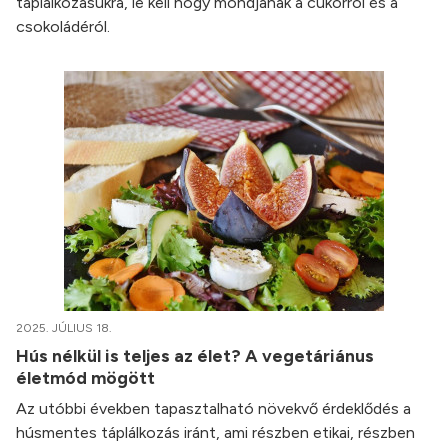
táplálkozásukra, le kell hogy mondjanak a cukorról és a
csokoládéról.
2025. JÚLIUS 18.
Hús nélkül is teljes az élet? A vegetáriánus
életmód mögött
Az utóbbi években tapasztalható növekvő érdeklődés a
húsmentes táplálkozás iránt, ami részben etikai, részben