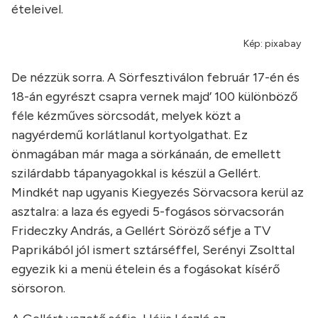
ételeivel.
Kép: pixabay
De nézzük sorra. A Sörfesztiválon február 17-én és
18-án egyrészt csapra vernek majd’ 100 különböző
féle kézműves sörcsodát, melyek közt a
nagyérdemű korlátlanul kortyolgathat. Ez
önmagában már maga a sörkánaán, de emellett
szilárdabb tápanyagokkal is készül a Gellért.
Mindkét nap ugyanis Kiegyezés Sörvacsora kerül az
asztalra: a laza és egyedi 5-fogásos sörvacsorán
Frideczky András, a Gellért Söröző séfje a TV
Paprikából jól ismert sztárséffel, Serényi Zsolttal
egyezik ki a menü ételein és a fogásokat kísérő
sörsoron.