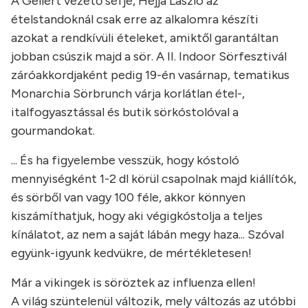
A Gellért vezető séfje, Héjja László az
ételstandoknál csak erre az alkalomra készíti
azokat a rendkívüli ételeket, amiktől garantáltan
jobban csúszik majd a sör. A II. Indoor Sörfesztivál
záróakkordjaként pedig 19-én vasárnap, tematikus
Monarchia Sörbrunch várja korlátlan étel-,
italfogyasztással és butik sörkóstolóval a
gourmandokat.
... És ha figyelembe vesszük, hogy kóstoló
mennyiségként 1-2 dl körül csapolnak majd kiállítók,
és sörből van vagy 100 féle, akkor könnyen
kiszámíthatjuk, hogy aki végigkóstolja a teljes
kínálatot, az nem a saját lábán megy haza... Szóval
együnk-igyunk kedvükre, de mértékletesen!
Már a vikingek is söröztek az influenza ellen!
A világ szüntelenül változik, mely változás az utóbbi