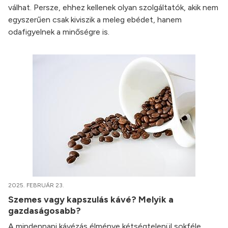
válhat. Persze, ehhez kellenek olyan szolgáltatók, akik nem
egyszerűen csak kiviszik a meleg ebédet, hanem
odafigyelnek a minőségre is.
2025. FEBRUÁR 23.
Szemes vagy kapszulás kávé? Melyik a
gazdaságosabb?
A mindennapi kávézás élménye kétségtelenül sokféle