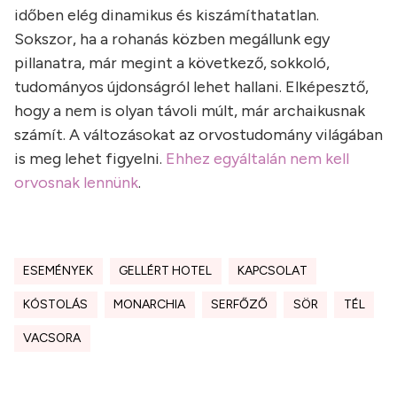
időben elég dinamikus és kiszámíthatatlan.
Sokszor, ha a rohanás közben megállunk egy
pillanatra, már megint a következő, sokkoló,
tudományos újdonságról lehet hallani. Elképesztő,
hogy a nem is olyan távoli múlt, már archaikusnak
számít. A változásokat az orvostudomány világában
is meg lehet figyelni.
Ehhez egyáltalán nem kell
orvosnak lennünk
.
ESEMÉNYEK
GELLÉRT HOTEL
KAPCSOLAT
KÓSTOLÁS
MONARCHIA
SERFŐZŐ
SÖR
TÉL
VACSORA