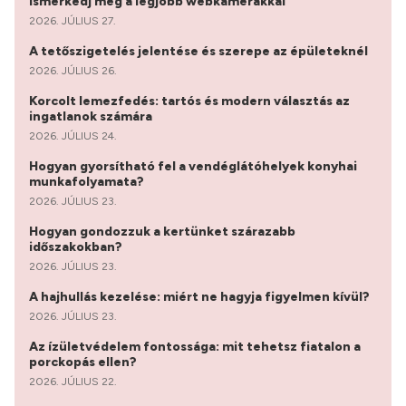
Ismerkedj meg a legjobb webkamerákkal
2026. JÚLIUS 27.
A tetőszigetelés jelentése és szerepe az épületeknél
2026. JÚLIUS 26.
Korcolt lemezfedés: tartós és modern választás az
ingatlanok számára
2026. JÚLIUS 24.
Hogyan gyorsítható fel a vendéglátóhelyek konyhai
munkafolyamata?
2026. JÚLIUS 23.
Hogyan gondozzuk a kertünket szárazabb
időszakokban?
2026. JÚLIUS 23.
A hajhullás kezelése: miért ne hagyja figyelmen kívül?
2026. JÚLIUS 23.
Az ízületvédelem fontossága: mit tehetsz fiatalon a
porckopás ellen?
2026. JÚLIUS 22.