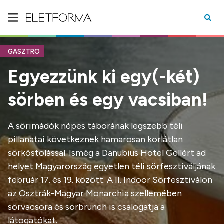
GASZTRO
Egyezzünk ki egy(-két)
sörben és egy vacsiban!
A sörimádók népes táborának legszebb téli
pillanatai következnek hamarosan korlátlan
sörkóstolással. Ismég a Danubius Hotel Gellért ad
helyet Magyarország egyetlen téli sörfesztiváljának
február 17. és 19. között. A II. Indoor Sörfesztiválon
az Osztrák-Magyar Monarchia szellemében
sörvacsora és sörbrunch is csalogatja a
látogatókat.