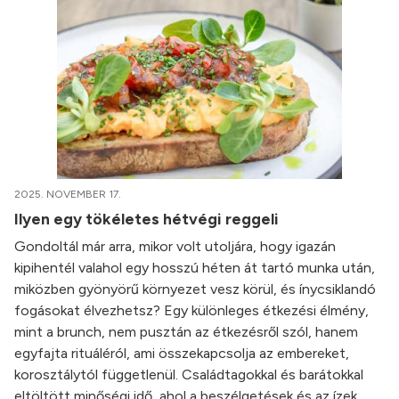
2025. NOVEMBER 17.
Ilyen egy tökéletes hétvégi reggeli
Gondoltál már arra, mikor volt utoljára, hogy igazán
kipihentél valahol egy hosszú héten át tartó munka után,
miközben gyönyörű környezet vesz körül, és ínycsiklandó
fogásokat élvezhetsz? Egy különleges étkezési élmény,
mint a brunch, nem pusztán az étkezésről szól, hanem
egyfajta rituáléról, ami összekapcsolja az embereket,
korosztálytól függetlenül. Családtagokkal és barátokkal
eltöltött minőségi idő, ahol a beszélgetések és az ízek