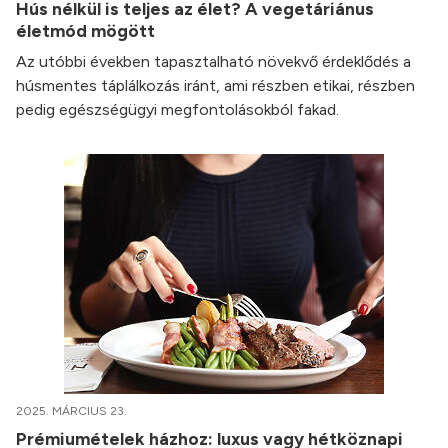
Hús nélkül is teljes az élet? A vegetáriánus
életmód mögött
Az utóbbi években tapasztalható növekvő érdeklődés a
húsmentes táplálkozás iránt, ami részben etikai, részben
pedig egészségügyi megfontolásokból fakad.
2025. MÁRCIUS 23.
Prémiumételek házhoz: luxus vagy hétköznapi