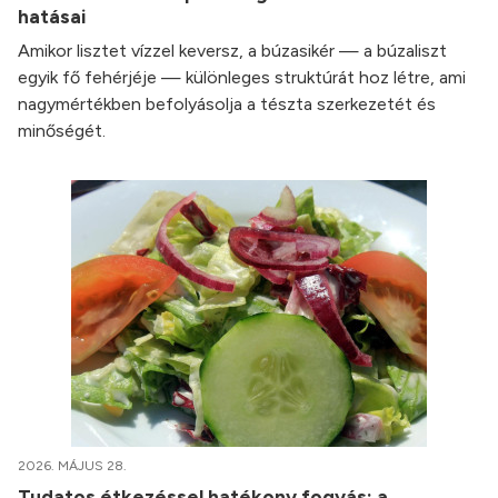
hatásai
Amikor lisztet vízzel keversz, a búzasikér — a búzaliszt
egyik fő fehérjéje — különleges struktúrát hoz létre, ami
nagymértékben befolyásolja a tészta szerkezetét és
minőségét.
2026. MÁJUS 28.
Tudatos étkezéssel hatékony fogyás: a