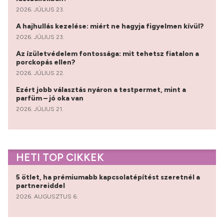
2026. JÚLIUS 23.
A hajhullás kezelése: miért ne hagyja figyelmen kívül?
2026. JÚLIUS 23.
Az ízületvédelem fontossága: mit tehetsz fiatalon a
porckopás ellen?
2026. JÚLIUS 22.
Ezért jobb választás nyáron a testpermet, mint a
parfüm – jó oka van
2026. JÚLIUS 21.
HETI TOP CIKKEK
5 ötlet, ha prémiumabb kapcsolatépítést szeretnél a
partnereiddel
2026. AUGUSZTUS 6.