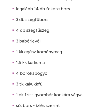
legalább 14 db fekete bors
3 db szegfűbors
4 db szegfűszeg
3 babérlevél
1 kk egész köménymag
1,5 kk kurkuma
4 borókabogyó
3 tk kakukkfű
1 ek friss gyömbér kockára vágva
só, bors - ízlés szerint