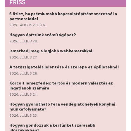
FRISS
5 ötlet, ha prémiumabb kapcsolatépítést szeretnél a
partnereiddel
2026. AUGUSZTUS 6.
Hogyan építsünk számítógépet?
2026. JÚLIUS 28.
Ismerkedj meg a legjobb webkamerákkal
2026. JÚLIUS 27.
A tetőszigetelés jelentése és szerepe az épületeknél
2026. JÚLIUS 26.
Korcolt lemezfedés: tartós és modern választás az
ingatlanok számára
2026. JÚLIUS 24.
Hogyan gyorsítható fel a vendéglátóhelyek konyhai
munkafolyamata?
2026. JÚLIUS 23.
Hogyan gondozzuk a kertünket szárazabb
időszakokban?