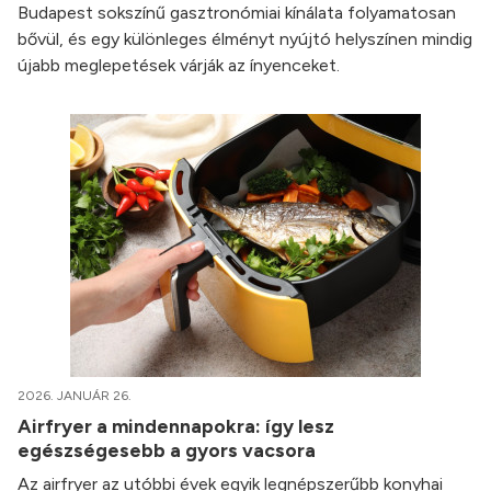
Budapest sokszínű gasztronómiai kínálata folyamatosan
bővül, és egy különleges élményt nyújtó helyszínen mindig
újabb meglepetések várják az ínyenceket.
2026. JANUÁR 26.
Airfryer a mindennapokra: így lesz
egészségesebb a gyors vacsora
Az airfryer az utóbbi évek egyik legnépszerűbb konyhai