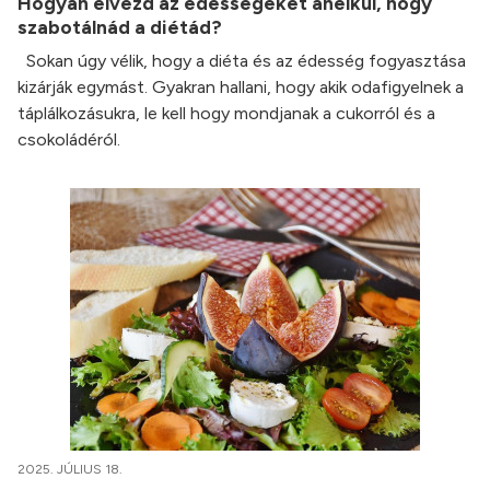
Hogyan élvezd az édességeket anélkül, hogy
szabotálnád a diétád?
Sokan úgy vélik, hogy a diéta és az édesség fogyasztása
kizárják egymást. Gyakran hallani, hogy akik odafigyelnek a
táplálkozásukra, le kell hogy mondjanak a cukorról és a
csokoládéról.
2025. JÚLIUS 18.