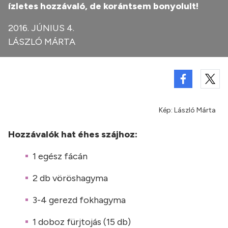
ízletes hozzávaló, de korántsem bonyolult!
2016. JÚNIUS 4.
LÁSZLÓ MÁRTA
Kép: László Márta
Hozzávalók hat éhes szájhoz:
1 egész fácán
2 db vöröshagyma
3-4 gerezd fokhagyma
1 doboz fürjtojás (15 db)