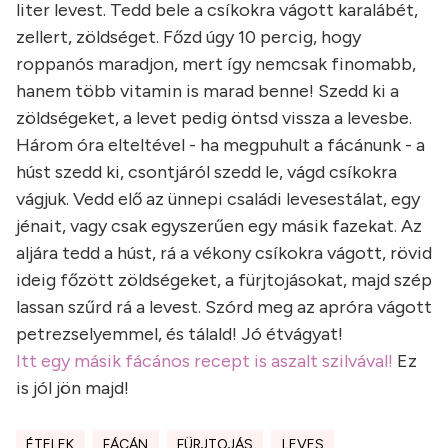
liter levest. Tedd bele a csíkokra vágott karalábét,
zellert, zöldséget. Főzd úgy 10 percig, hogy
roppanós maradjon, mert így nemcsak finomabb,
hanem több vitamin is marad benne! Szedd ki a
zöldségeket, a levet pedig öntsd vissza a levesbe.
Három óra elteltével - ha megpuhult a fácánunk - a
húst szedd ki, csontjáról szedd le, vágd csíkokra
vágjuk. Vedd elő az ünnepi családi levesestálat, egy
jénait, vagy csak egyszerűen egy másik fazekat. Az
aljára tedd a húst, rá a vékony csíkokra vágott, rövid
ideig főzött zöldségeket, a fürjtojásokat, majd szép
lassan szűrd rá a levest. Szórd meg az apróra vágott
petrezselyemmel, és tálald! Jó étvágyat!
Itt egy másik fácános recept is aszalt szilvával!
Ez
is jól jön majd!
ÉTELEK
FÁCÁN
FÜRJTOJÁS
LEVES