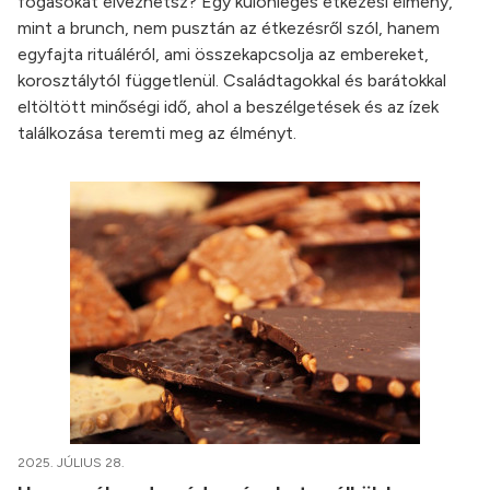
fogásokat élvezhetsz? Egy különleges étkezési élmény,
mint a brunch, nem pusztán az étkezésről szól, hanem
egyfajta rituáléról, ami összekapcsolja az embereket,
korosztálytól függetlenül. Családtagokkal és barátokkal
eltöltött minőségi idő, ahol a beszélgetések és az ízek
találkozása teremti meg az élményt.
2025. JÚLIUS 28.