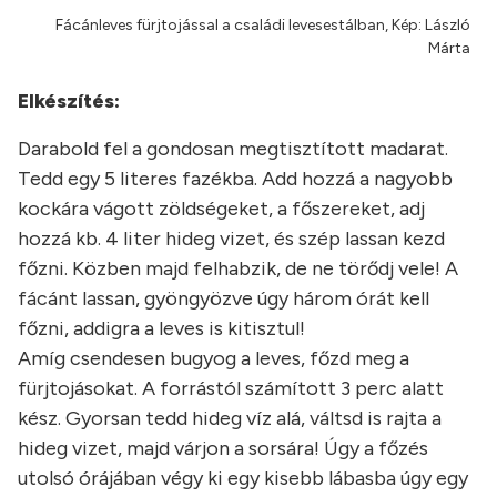
Fácánleves fürjtojással a családi levesestálban, Kép: László
Márta
Elkészítés:
Darabold fel a gondosan megtisztított madarat.
Tedd egy 5 literes fazékba. Add hozzá a nagyobb
kockára vágott zöldségeket, a főszereket, adj
hozzá kb. 4 liter hideg vizet, és szép lassan kezd
főzni. Közben majd felhabzik, de ne törődj vele! A
fácánt lassan, gyöngyözve úgy három órát kell
főzni, addigra a leves is kitisztul!
Amíg csendesen bugyog a leves, főzd meg a
fürjtojásokat. A forrástól számított 3 perc alatt
kész. Gyorsan tedd hideg víz alá, váltsd is rajta a
hideg vizet, majd várjon a sorsára! Úgy a főzés
utolsó órájában végy ki egy kisebb lábasba úgy egy