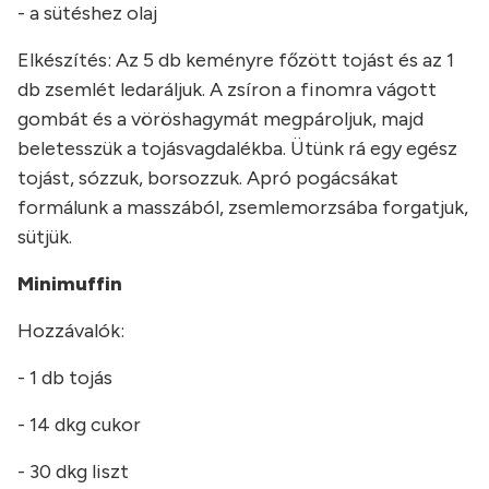
- a sütéshez olaj
Elkészítés: Az 5 db keményre főzött tojást és az 1
db zsemlét ledaráljuk. A zsíron a finomra vágott
gombát és a vöröshagymát megpároljuk, majd
beletesszük a tojásvagdalékba. Ütünk rá egy egész
tojást, sózzuk, borsozzuk. Apró pogácsákat
formálunk a masszából, zsemlemorzsába forgatjuk,
sütjük.
Minimuffin
Hozzávalók:
- 1 db tojás
- 14 dkg cukor
- 30 dkg liszt