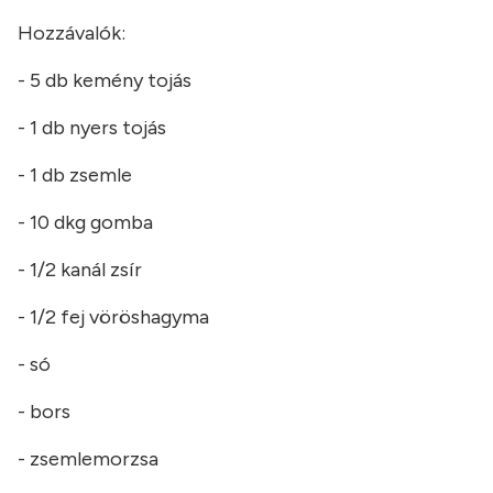
Hozzávalók:
- 5 db kemény tojás
- 1 db nyers tojás
- 1 db zsemle
- 10 dkg gomba
- 1/2 kanál zsír
- 1/2 fej vöröshagyma
- só
- bors
- zsemlemorzsa