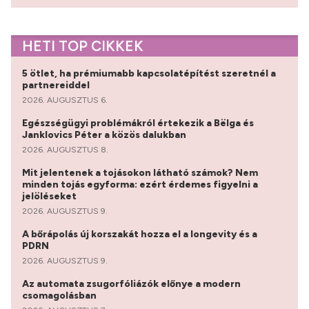
HETI TOP CIKKEK
5 ötlet, ha prémiumabb kapcsolatépítést szeretnél a
partnereiddel
2026. AUGUSZTUS 6.
Egészségügyi problémákról értekezik a Bëlga és
Janklovics Péter a közös dalukban
2026. AUGUSZTUS 8.
Mit jelentenek a tojásokon látható számok? Nem
minden tojás egyforma: ezért érdemes figyelni a
jelöléseket
2026. AUGUSZTUS 9.
A bőrápolás új korszakát hozza el a longevity és a
PDRN
2026. AUGUSZTUS 9.
Az automata zsugorfóliázók előnye a modern
csomagolásban