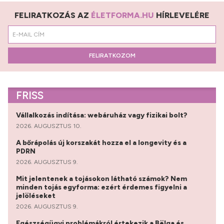
FELIRATKOZÁS AZ
ÉLETFORMA.HU
HÍRLEVELÉRE
FELIRATKOZOM
FRISS
Vállalkozás indítása: webáruház vagy fizikai bolt?
2026. AUGUSZTUS 10.
A bőrápolás új korszakát hozza el a longevity és a
PDRN
2026. AUGUSZTUS 9.
Mit jelentenek a tojásokon látható számok? Nem
minden tojás egyforma: ezért érdemes figyelni a
jelöléseket
2026. AUGUSZTUS 9.
Egészségügyi problémákról értekezik a Bëlga és