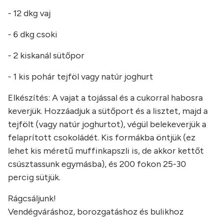
- 12 dkg vaj
- 6 dkg csoki
- 2 kiskanál sütőpor
- 1 kis pohár tejföl vagy natúr joghurt
Elkészítés: A vajat a tojással és a cukorral habosra
keverjük. Hozzáadjuk a sütőport és a lisztet, majd a
tejfölt (vagy natúr joghurtot), végül belekeverjük a
felaprított csokoládét. Kis formákba öntjük (ez
lehet kis méretű muffinkapszli is, de akkor kettőt
csúsztassunk egymásba), és 200 fokon 25-30
percig sütjük.
Rágcsáljunk!
Vendégváráshoz, borozgatáshoz és bulikhoz