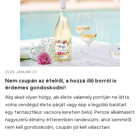
2025. JANUÁR 23.
Nem csupán az ételről, a hozzá illő borról is
érdemes gondoskodni!
Alig akad olyan hölgy, aki élete valamely pontján ne látta
volna vendégül élete párját vagy épp a legjobb barátait
egy fantasztikus vacsora keretein belül. Persze alkalmasint
nagyszerű élmény étteremben randevúzni, ahol semmiről
nem kell gondoskodni, csupán jól kell választani.