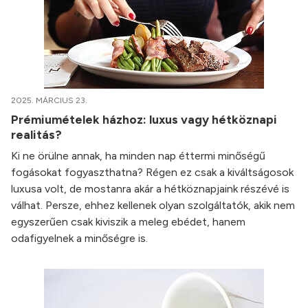
2025. MÁRCIUS 23.
Prémiumételek házhoz: luxus vagy hétköznapi
realitás?
Ki ne örülne annak, ha minden nap éttermi minőségű
fogásokat fogyaszthatna? Régen ez csak a kiváltságosok
luxusa volt, de mostanra akár a hétköznapjaink részévé is
válhat. Persze, ehhez kellenek olyan szolgáltatók, akik nem
egyszerűen csak kiviszik a meleg ebédet, hanem
odafigyelnek a minőségre is.