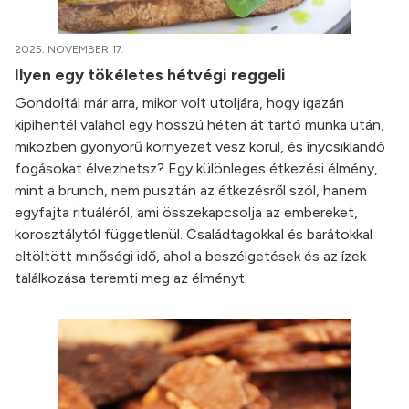
2025. NOVEMBER 17.
Ilyen egy tökéletes hétvégi reggeli
Gondoltál már arra, mikor volt utoljára, hogy igazán
kipihentél valahol egy hosszú héten át tartó munka után,
miközben gyönyörű környezet vesz körül, és ínycsiklandó
fogásokat élvezhetsz? Egy különleges étkezési élmény,
mint a brunch, nem pusztán az étkezésről szól, hanem
egyfajta rituáléról, ami összekapcsolja az embereket,
korosztálytól függetlenül. Családtagokkal és barátokkal
eltöltött minőségi idő, ahol a beszélgetések és az ízek
találkozása teremti meg az élményt.