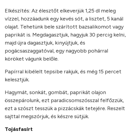
Elkészítés: Az élesztőt elkeverjük 1,25 dl meleg
vízzel, hozzáadunk egy kevés sót, a lisztet, 5 kanál
olajat. Tehetünk bele szárított bazsalikomot vagy
paprikát is. Megdagasztjuk, hagyjuk 30 percig kelni,
majd újra dagasztjuk, kinyújtjuk, és
pogácsaszaggatóval, egy nagyobb pohárral
köröket vágunk belőle.
Papírral kibélelt tepsibe rakjuk, és még 15 percet
kelesztjük.
Hagymát, sonkát, gombát, paprikát olajon
összepárolunk, ezt paradicsomszósszal felfőzzük,
ezt a szószt tesszük a pizzácskák tetejére. Reszelt
sajttal megszórjuk, és készre sütjük.
Tojásfasírt