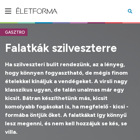
GASZTRO
Falatkák szilveszterre
Ha szilveszteri bulit rendezünk, az a lényeg,
hogy könnyen fogyasztható, de mégis finom
ételekkel kínáljuk a vendégeket. A virsli nagy
klasszikus ugyan, de talán unalmas már egy
kicsit. Bátran készíthetünk más, kicsit
komolyabb fogásokat is, ha megfelelő - kicsi -
formába öntjük őket. A falatkákat így könnyű
lesz megenni, és nem kell hozzájuk se kés, se
villa.