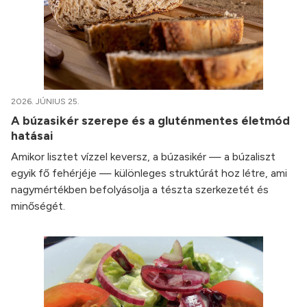
2026. JÚNIUS 25.
A búzasikér szerepe és a gluténmentes életmód
hatásai
Amikor lisztet vízzel keversz, a búzasikér — a búzaliszt
egyik fő fehérjéje — különleges struktúrát hoz létre, ami
nagymértékben befolyásolja a tészta szerkezetét és
minőségét.