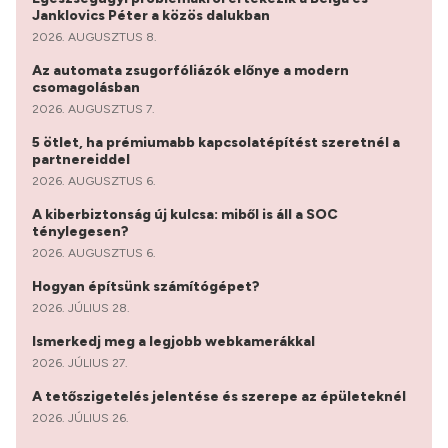
Janklovics Péter a közös dalukban
2026. AUGUSZTUS 8.
Az automata zsugorfóliázók előnye a modern
csomagolásban
2026. AUGUSZTUS 7.
5 ötlet, ha prémiumabb kapcsolatépítést szeretnél a
partnereiddel
2026. AUGUSZTUS 6.
A kiberbiztonság új kulcsa: miből is áll a SOC
ténylegesen?
2026. AUGUSZTUS 6.
Hogyan építsünk számítógépet?
2026. JÚLIUS 28.
Ismerkedj meg a legjobb webkamerákkal
2026. JÚLIUS 27.
A tetőszigetelés jelentése és szerepe az épületeknél
2026. JÚLIUS 26.