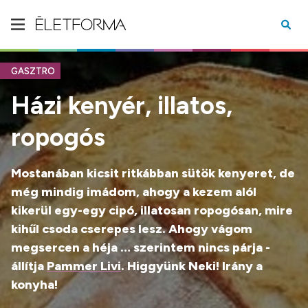
GASZTRO
Házi kenyér, illatos,
ropogós
Mostanában kicsit ritkábban sütök kenyeret, de
még mindig imádom, ahogy a kezem alól
kikerül egy-egy cipó, illatosan ropogósan, mire
kihűl csoda cserepes lesz. Ahogy vágom
megsercen a héja … szerintem nincs párja -
állítja
Pammer Livi
. Higgyünk Neki! Irány a
konyha!