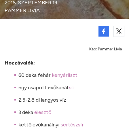
2018. SZEPTEMBER 19.
PAMMER LÍVIA
Kép: Pammer Lívia
Hozzávalók:
60 deka fehér
kenyérliszt
egy csapott evőkanál
só
2,5-2,8 dl langyos víz
3 deka
élesztő
kettő evőkanálnyi
sertészsír