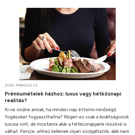
2025. MÁRCIUS 23.
Prémiumételek házhoz: luxus vagy hétköznapi
realitás?
Ki ne örülne annak, ha minden nap éttermi minőségű
fogásokat fogyaszthatna? Régen ez csak a kiváltságosok
luxusa volt, de mostanra akár a hétköznapjaink részévé is
válhat. Persze, ehhez kellenek olyan szolgáltatók, akik nem