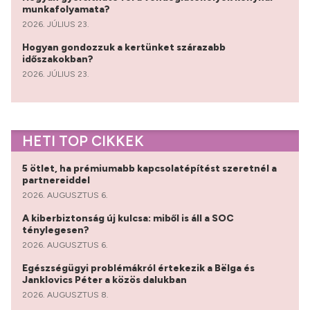
munkafolyamata?
2026. JÚLIUS 23.
Hogyan gondozzuk a kertünket szárazabb
időszakokban?
2026. JÚLIUS 23.
HETI TOP CIKKEK
5 ötlet, ha prémiumabb kapcsolatépítést szeretnél a
partnereiddel
2026. AUGUSZTUS 6.
A kiberbiztonság új kulcsa: miből is áll a SOC
ténylegesen?
2026. AUGUSZTUS 6.
Egészségügyi problémákról értekezik a Bëlga és
Janklovics Péter a közös dalukban
2026. AUGUSZTUS 8.