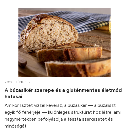
2026. JÚNIUS 25.
A búzasikér szerepe és a gluténmentes életmód
hatásai
Amikor lisztet vízzel keversz, a búzasikér — a búzaliszt
egyik fő fehérjéje — különleges struktúrát hoz létre, ami
nagymértékben befolyásolja a tészta szerkezetét és
minőségét.