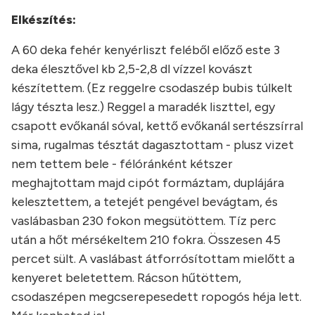
Elkészítés:
A 60 deka fehér kenyérliszt feléből előző este 3
deka élesztővel kb 2,5-2,8 dl vízzel kovászt
készítettem. (Ez reggelre csodaszép bubis túlkelt
lágy tészta lesz.) Reggel a maradék liszttel, egy
csapott evőkanál sóval, kettő evőkanál sertészsírral
sima, rugalmas tésztát dagasztottam - plusz vizet
nem tettem bele - félóránként kétszer
meghajtottam majd cipót formáztam, duplájára
kelesztettem, a tetejét pengével bevágtam, és
vaslábasban 230 fokon megsütöttem. Tíz perc
után a hőt mérsékeltem 210 fokra. Összesen 45
percet sült. A vaslábast átforrósítottam mielőtt a
kenyeret beletettem. Rácson hűtöttem,
csodaszépen megcserepesedett ropogós héja lett.