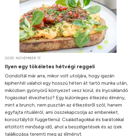
2025. NOVEMBER 17.
Ilyen egy tökéletes hétvégi reggeli
Gondoltál már arra, mikor volt utoljára, hogy igazán
kipihentél valahol egy hosszú héten át tartó munka után,
miközben gyönyörű környezet vesz körül, és ínycsiklandó
fogásokat élvezhetsz? Egy különleges étkezési élmény,
mint a brunch, nem pusztán az étkezésről szól, hanem
egyfajta rituáléról, ami összekapcsolja az embereket,
korosztálytól függetlenül. Családtagokkal és barátokkal
eltöltött minőségi idő, ahol a beszélgetések és az ízek
találkozása teremti meg az élményt.