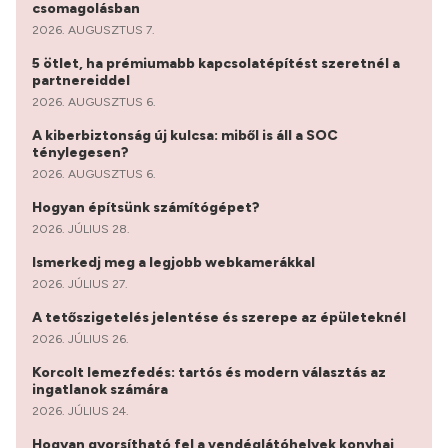
csomagolásban
2026. AUGUSZTUS 7.
5 ötlet, ha prémiumabb kapcsolatépítést szeretnél a
partnereiddel
2026. AUGUSZTUS 6.
A kiberbiztonság új kulcsa: miből is áll a SOC
ténylegesen?
2026. AUGUSZTUS 6.
Hogyan építsünk számítógépet?
2026. JÚLIUS 28.
Ismerkedj meg a legjobb webkamerákkal
2026. JÚLIUS 27.
A tetőszigetelés jelentése és szerepe az épületeknél
2026. JÚLIUS 26.
Korcolt lemezfedés: tartós és modern választás az
ingatlanok számára
2026. JÚLIUS 24.
Hogyan gyorsítható fel a vendéglátóhelyek konyhai