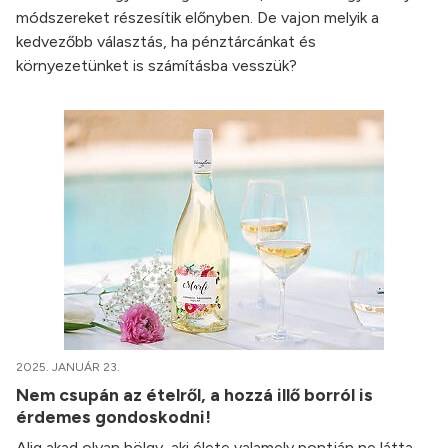
módszereket részesítik előnyben. De vajon melyik a
kedvezőbb választás, ha pénztárcánkat és
környezetünket is számításba vesszük?
2025. JANUÁR 23.
Nem csupán az ételről, a hozzá illő borról is
érdemes gondoskodni!
Alig akad olyan hölgy, aki élete valamely pontján ne látta