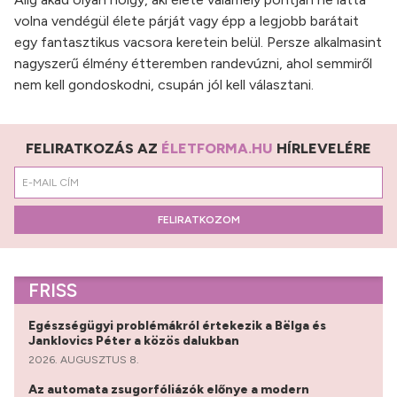
volna vendégül élete párját vagy épp a legjobb barátait
egy fantasztikus vacsora keretein belül. Persze alkalmasint
nagyszerű élmény étteremben randevúzni, ahol semmiről
nem kell gondoskodni, csupán jól kell választani.
FELIRATKOZÁS AZ
ÉLETFORMA.HU
HÍRLEVELÉRE
FELIRATKOZOM
FRISS
Egészségügyi problémákról értekezik a Bëlga és
Janklovics Péter a közös dalukban
2026. AUGUSZTUS 8.
Az automata zsugorfóliázók előnye a modern