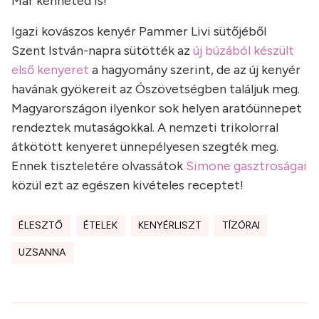
Már kenheted is!
Igazi kovászos kenyér Pammer Livi sütőjéből
Szent István-napra sütötték az
új búzából készült
első kenyeret
a hagyomány szerint, de az új kenyér
havának gyökereit az Ószövetségben találjuk meg.
Magyarországon ilyenkor sok helyen aratóünnepet
rendeztek mutaságokkal. A nemzeti trikolorral
átkötött kenyeret ünnepélyesen szegték meg.
Ennek tiszteletére olvassátok
Simone gasztroságai
közül ezt az egészen kivételes receptet!
ÉLESZTŐ
ÉTELEK
KENYÉRLISZT
TÍZÓRAI
UZSANNA