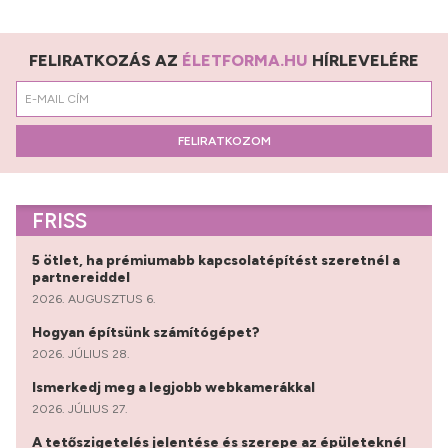
FELIRATKOZÁS AZ
ÉLETFORMA.HU
HÍRLEVELÉRE
FELIRATKOZOM
FRISS
5 ötlet, ha prémiumabb kapcsolatépítést szeretnél a
partnereiddel
2026. AUGUSZTUS 6.
Hogyan építsünk számítógépet?
2026. JÚLIUS 28.
Ismerkedj meg a legjobb webkamerákkal
2026. JÚLIUS 27.
A tetőszigetelés jelentése és szerepe az épületeknél