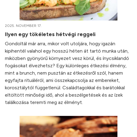
2025. NOVEMBER 17.
Ilyen egy tökéletes hétvégi reggeli
Gondoltál már arra, mikor volt utoljára, hogy igazán
kipihentél valahol egy hosszú héten át tartó munka után,
miközben gyönyörű környezet vesz körül, és ínycsiklandó
fogásokat élvezhetsz? Egy különleges étkezési élmény,
mint a brunch, nem pusztán az étkezésről szól, hanem
egyfajta rituáléról, ami összekapcsolja az embereket,
korosztálytól függetlenül. Családtagokkal és barátokkal
eltöltött minőségi idő, ahol a beszélgetések és az ízek
találkozása teremti meg az élményt.