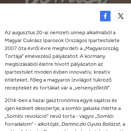
Az augusztus 20-ai nemzeti ünnep alkalmából a
Magyar Cukrász Iparosok Országos Ipartestülete
2007 óta évről évre meghirdeti a „Magyarország
Tortája” elnevezésű pályázatot. A kormány
megbízásából életre hívott pályázaton az
Ipartestület minden évben innovatív, kreatív
ötleteket, főleg a magyaros ízvilágot tükröző
recepteket és tortákat vár a „versenyzőktől”.
2014-ben a hazai gasztronómia egyik sajátos és
igen kedvelt desszertje, a somlói galuska ihlette a
„Somlói revolúció” nevű torta - vagyis „Somlói
forradalom” - alkotóját,
Damniczki Gyula Balázst,
a