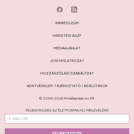
IMPRESSZUM
HIRDETÉSI ÁSZF
MÉDIAAJÁNLAT
JOGI NYILATKOZAT
HOZZÁSZÓLÁSI SZABÁLYZAT
ADATVÉDELEM:
TÁJÉKOZTATÓ
/
BEÁLLÍTÁSOK
© 2009-2026 Privátbankár.hu Kft.
FELIRATKOZÁS AZ ÉLETFORMA.HU HÍRLEVELÉRE
FELIRATKOZOM