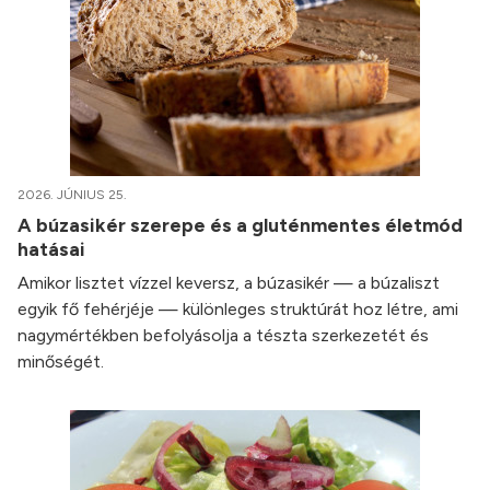
2026. JÚNIUS 25.
A búzasikér szerepe és a gluténmentes életmód
hatásai
Amikor lisztet vízzel keversz, a búzasikér — a búzaliszt
egyik fő fehérjéje — különleges struktúrát hoz létre, ami
nagymértékben befolyásolja a tészta szerkezetét és
minőségét.