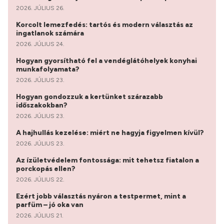
2026. JÚLIUS 26.
Korcolt lemezfedés: tartós és modern választás az
ingatlanok számára
2026. JÚLIUS 24.
Hogyan gyorsítható fel a vendéglátóhelyek konyhai
munkafolyamata?
2026. JÚLIUS 23.
Hogyan gondozzuk a kertünket szárazabb
időszakokban?
2026. JÚLIUS 23.
A hajhullás kezelése: miért ne hagyja figyelmen kívül?
2026. JÚLIUS 23.
Az ízületvédelem fontossága: mit tehetsz fiatalon a
porckopás ellen?
2026. JÚLIUS 22.
Ezért jobb választás nyáron a testpermet, mint a
parfüm – jó oka van
2026. JÚLIUS 21.