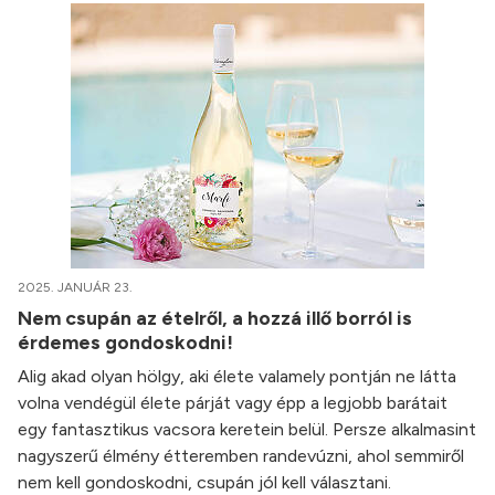
2025. JANUÁR 23.
Nem csupán az ételről, a hozzá illő borról is
érdemes gondoskodni!
Alig akad olyan hölgy, aki élete valamely pontján ne látta
volna vendégül élete párját vagy épp a legjobb barátait
egy fantasztikus vacsora keretein belül. Persze alkalmasint
nagyszerű élmény étteremben randevúzni, ahol semmiről
nem kell gondoskodni, csupán jól kell választani.