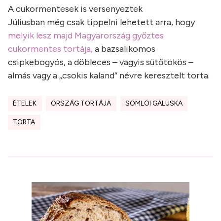
A cukormentesek is versenyeztek
Júliusban még csak tippelni lehetett arra, hogy
melyik lesz majd Magyarország győztes
cukormentes tortája,
a bazsalikomos
csipkebogyós, a döbleces – vagyis sütőtökös –
almás vagy a „csokis kaland” névre keresztelt torta.
ÉTELEK
ORSZÁG TORTÁJA
SOMLÓI GALUSKA
TORTA