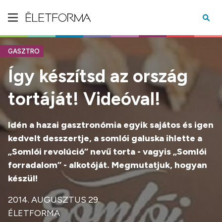
GASZTRO
Így készítsd az ország
tortáját! Videóval!
Idén a hazai gasztronómia egyik sajátos és igen
kedvelt desszertje, a somlói galuska ihlette a
„Somlói revolúció
”
nevű torta - vagyis
„
Somlói
forradalom
”
- alkotóját. Megmutatjuk, hogyan
készül!
2014. AUGUSZTUS 29.
ÉLETFORMA