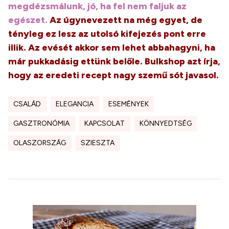
megdézsmálunk, jó, ha fel nem faljuk az
egészet.
Az úgynevezett na még egyet, de
tényleg ez lesz az utolsó kifejezés pont erre
illik. Az evését akkor sem lehet abbahagyni, ha
már pukkadásig ettünk belőle.
Bulkshop
azt írja,
hogy az eredeti recept nagy szemű sót javasol.
CSALÁD
ELEGANCIA
ESEMÉNYEK
GASZTRONÓMIA
KAPCSOLAT
KÖNNYEDTSÉG
OLASZORSZÁG
SZIESZTA