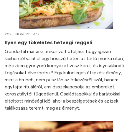
2025. NOVEMBER 17.
Ilyen egy tökéletes hétvégi reggeli
Gondoltál már arra, mikor volt utoljára, hogy igazán
kipihentél valahol egy hosszú héten át tartó munka után,
miközben gyönyörű környezet vesz körül, és ínycsiklandó
fogásokat élvezhetsz? Egy különleges étkezési élmény,
mint a brunch, nem pusztán az étkezésről szól, hanem
egyfajta rituáléról, ami összekapcsolja az embereket,
korosztálytól függetlenül. Családtagokkal és barátokkal
eltöltött minőségi idő, ahol a beszélgetések és az ízek
találkozása teremti meg az élményt.