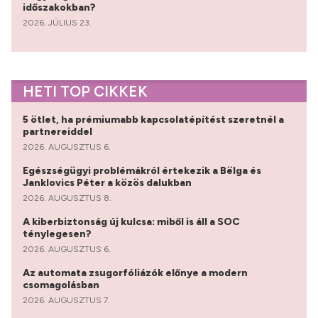
időszakokban?
2026. JÚLIUS 23.
HETI TOP CIKKEK
5 ötlet, ha prémiumabb kapcsolatépítést szeretnél a
partnereiddel
2026. AUGUSZTUS 6.
Egészségügyi problémákról értekezik a Bëlga és
Janklovics Péter a közös dalukban
2026. AUGUSZTUS 8.
A kiberbiztonság új kulcsa: miből is áll a SOC
ténylegesen?
2026. AUGUSZTUS 6.
Az automata zsugorfóliázók előnye a modern
csomagolásban
2026. AUGUSZTUS 7.