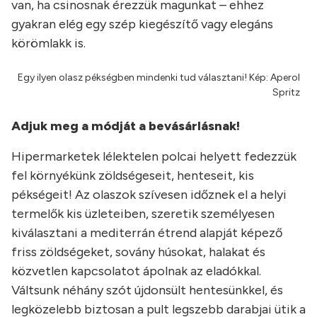
van, ha csinosnak érezzük magunkat – ehhez
gyakran elég egy szép kiegészítő vagy elegáns
körömlakk is.
Egy ilyen olasz pékségben mindenki tud választani! Kép: Aperol
Spritz
Adjuk meg a módját a bevásárlásnak!
Hipermarketek lélektelen polcai helyett fedezzük
fel környékünk zöldségeseit, henteseit, kis
pékségeit! Az olaszok szívesen időznek el a helyi
termelők kis üzleteiben, szeretik személyesen
kiválasztani a mediterrán étrend alapját képező
friss zöldségeket, sovány húsokat, halakat és
közvetlen kapcsolatot ápolnak az eladókkal.
Váltsunk néhány szót újdonsült hentesünkkel, és
legközelebb biztosan a pult legszebb darabjai ütik a