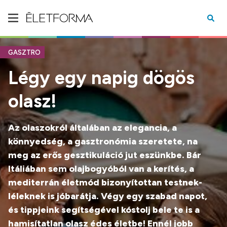
GASZTRO
Légy egy napig dögös
olasz!
Az olaszokról általában az elegancia, a
könnyedség, a gasztronómia szeretete, na
meg az erős gesztikuláció jut eszünkbe. Bár
Itáliában sem olajbogyóból van a kerítés, a
mediterrán életmód bizonyítottan testnek-
léleknek is jóbarátja. Végy egy szabad napot,
és tippjeink segítségével kóstolj bele te is a
hamisítatlan olasz édes életbe! Ennél jobb