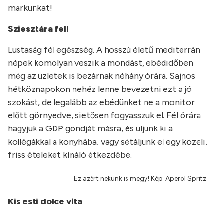
markunkat!
Sziesztára fel!
Lustaság fél egészség. A hosszú életű mediterrán
népek komolyan veszik a mondást, ebédidőben
még az üzletek is bezárnak néhány órára. Sajnos
hétköznapokon nehéz lenne bevezetni ezt a jó
szokást, de legalább az ebédünket ne a monitor
előtt görnyedve, sietősen fogyasszuk el. Fél órára
hagyjuk a GDP gondját másra, és üljünk ki a
kollégákkal a konyhába, vagy sétáljunk el egy közeli,
friss ételeket kínáló étkezdébe.
Ez azért nekünk is megy! Kép: Aperol Spritz
Kis esti dolce vita