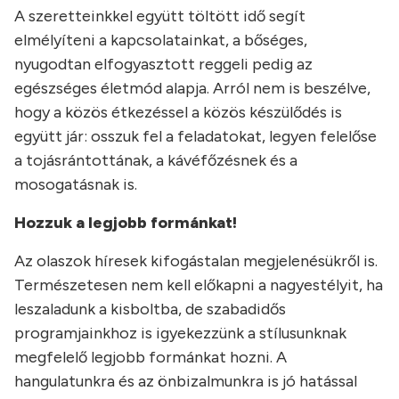
A szeretteinkkel együtt töltött idő segít
elmélyíteni a kapcsolatainkat, a bőséges,
nyugodtan elfogyasztott reggeli pedig az
egészséges életmód alapja. Arról nem is beszélve,
hogy a közös étkezéssel a közös készülődés is
együtt jár: osszuk fel a feladatokat, legyen felelőse
a tojásrántottának, a kávéfőzésnek és a
mosogatásnak is.
Hozzuk a legjobb formánkat!
Az olaszok híresek kifogástalan megjelenésükről is.
Természetesen nem kell előkapni a nagyestélyit, ha
leszaladunk a kisboltba, de szabadidős
programjainkhoz is igyekezzünk a stílusunknak
megfelelő legjobb formánkat hozni. A
hangulatunkra és az önbizalmunkra is jó hatással