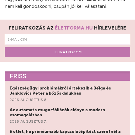
nem kell gondoskodni, csupán jól kell választani.
FELIRATKOZÁS AZ
ÉLETFORMA.HU
HÍRLEVELÉRE
FELIRATKOZOM
FRISS
Egészségügyi problémákról értekezik a Bëlga és
Janklovics Péter a közös dalukban
2026. AUGUSZTUS 8.
Az automata zsugorfóliázók előnye a modern
csomagolásban
2026. AUGUSZTUS 7.
5 ötlet, ha prémiumabb kapcsolatépítést szeretnél a