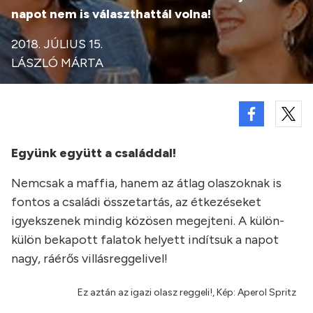
napot nem is választhattál volna!
2018. JÚLIUS 15.
LÁSZLÓ MÁRTA
Együnk együtt a családdal!
Nemcsak a maffia, hanem az átlag olaszoknak is
fontos a családi összetartás, az étkezéseket
igyekszenek mindig közösen megejteni. A külön-
külön bekapott falatok helyett indítsuk a napot
nagy, ráérős villásreggelivel!
Ez aztán az igazi olasz reggeli!, Kép: Aperol Spritz