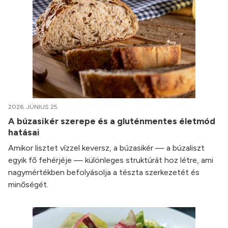
2026. JÚNIUS 25.
A búzasikér szerepe és a gluténmentes életmód
hatásai
Amikor lisztet vízzel keversz, a búzasikér — a búzaliszt
egyik fő fehérjéje — különleges struktúrát hoz létre, ami
nagymértékben befolyásolja a tészta szerkezetét és
minőségét.