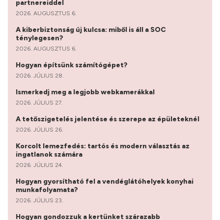
partnereiddel
2026. AUGUSZTUS 6.
A kiberbiztonság új kulcsa: miből is áll a SOC
ténylegesen?
2026. AUGUSZTUS 6.
Hogyan építsünk számítógépet?
2026. JÚLIUS 28.
Ismerkedj meg a legjobb webkamerákkal
2026. JÚLIUS 27.
A tetőszigetelés jelentése és szerepe az épületeknél
2026. JÚLIUS 26.
Korcolt lemezfedés: tartós és modern választás az
ingatlanok számára
2026. JÚLIUS 24.
Hogyan gyorsítható fel a vendéglátóhelyek konyhai
munkafolyamata?
2026. JÚLIUS 23.
Hogyan gondozzuk a kertünket szárazabb