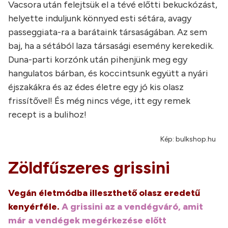
Vacsora után felejtsük el a tévé előtti bekuckózást,
helyette induljunk könnyed esti sétára, avagy
passeggiata-ra a barátaink társaságában. Az sem
baj, ha a sétából laza társasági esemény kerekedik.
Duna-parti korzónk után pihenjünk meg egy
hangulatos bárban, és koccintsunk együtt a nyári
éjszakákra és az édes életre egy jó kis olasz
frissítővel! És még nincs vége, itt egy remek
recept is a bulihoz!
Kép: bulkshop.hu
Zöldfűszeres grissini
Vegán életmódba illeszthető olasz eredetű
kenyérféle
.
A grissini az a vendégváró, amit
már a vendégek megérkezése előtt