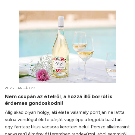
2025. JANUÁR 23.
Nem csupán az ételről, a hozzá illő borról is
érdemes gondoskodni!
Alig akad olyan hölgy, aki élete valamely pontján ne látta
volna vendégül élete párját vagy épp a legjobb barátait
egy fantasztikus vacsora keretein belül. Persze alkalmasint
nagyszerű élmény étteremben randevúzni, ahol semmiről