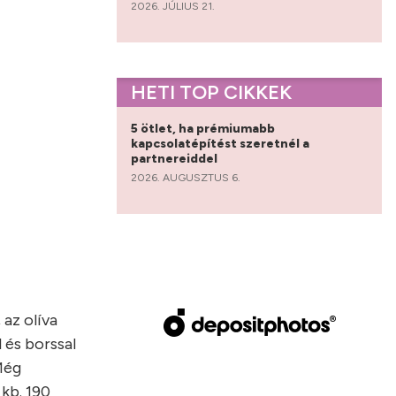
2026. JÚLIUS 21.
HETI TOP CIKKEK
5 ötlet, ha prémiumabb
kapcsolatépítést szeretnél a
partnereiddel
2026. AUGUSZTUS 6.
 az olíva
l és borssal
 Még
kb. 190