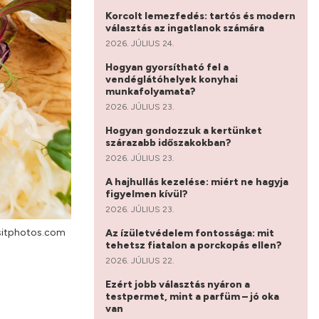
Korcolt lemezfedés: tartós és modern
választás az ingatlanok számára
2026. JÚLIUS 24.
Hogyan gyorsítható fel a
vendéglátóhelyek konyhai
munkafolyamata?
2026. JÚLIUS 23.
Hogyan gondozzuk a kertünket
szárazabb időszakokban?
2026. JÚLIUS 23.
A hajhullás kezelése: miért ne hagyja
figyelmen kívül?
2026. JÚLIUS 23.
sitphotos.com
Az ízületvédelem fontossága: mit
tehetsz fiatalon a porckopás ellen?
2026. JÚLIUS 22.
Ezért jobb választás nyáron a
testpermet, mint a parfüm – jó oka
van