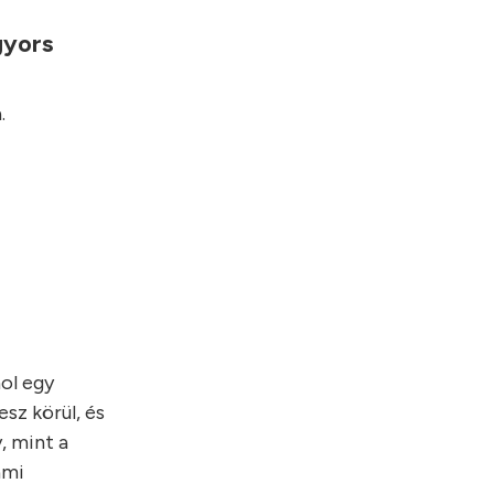
gyors
.
hol egy
sz körül, és
, mint a
ami