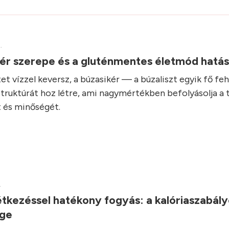
.
kér szerepe és a gluténmentes életmód hatá
et vízzel keversz, a búzasikér — a búzaliszt egyik fő fe
struktúrát hoz létre, ami nagymértékben befolyásolja a 
 és minőségét.
.
tkezéssel hatékony fogyás: a kalóriaszabál
ége