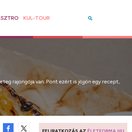
SZTRO
KUL-TOUR
teg rajongója van. Pont ezért is jöjjön egy recept,
FELIRATKOZÁS AZ
ÉLETFORMA.HU