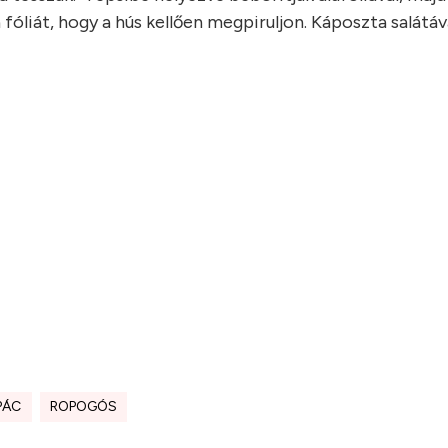
fóliát, hogy a hús kellően megpiruljon. Káposzta salátáva
PÁC
ROPOGÓS