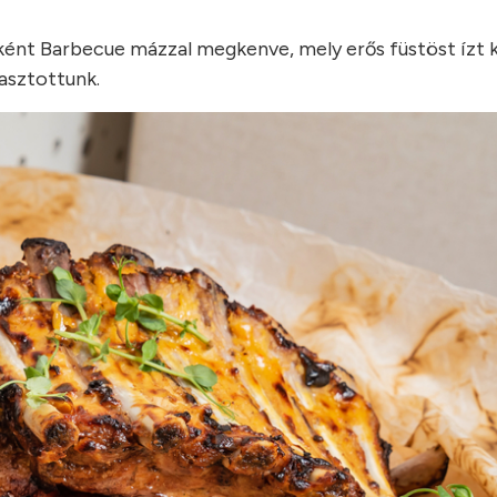
őként Barbecue mázzal megkenve, mely erős füstöst ízt 
lasztottunk.