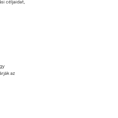
i céljaidat,
egy
rják az