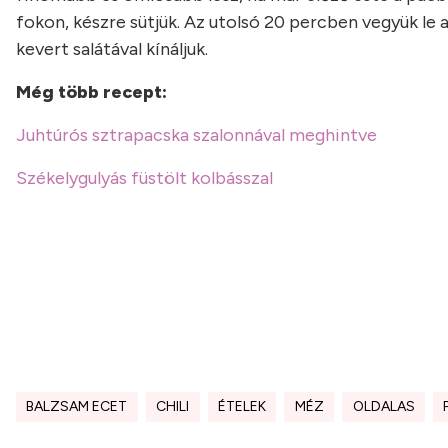
fokon, készre sütjük. Az utolsó 20 percben vegyük le a 
kevert salátával kínáljuk.
Még több recept:
Juhtúrós sztrapacska szalonnával meghintve
Székelygulyás füstölt kolbásszal
BALZSAM ECET
CHILI
ÉTELEK
MÉZ
OLDALAS