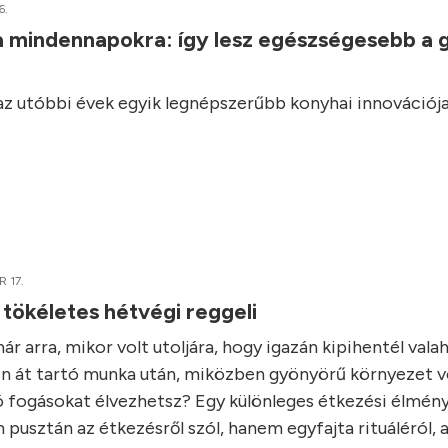
6.
a mindennapokra: így lesz egészségesebb a 
 az utóbbi évek egyik legnépszerűbb konyhai innovációja
 17.
 tökéletes hétvégi reggeli
r arra, mikor volt utoljára, hogy igazán kipihentél vala
n át tartó munka után, miközben gyönyörű környezet ve
ó fogásokat élvezhetsz? Egy különleges étkezési élmény
 pusztán az étkezésről szól, hanem egyfajta rituáléról, 