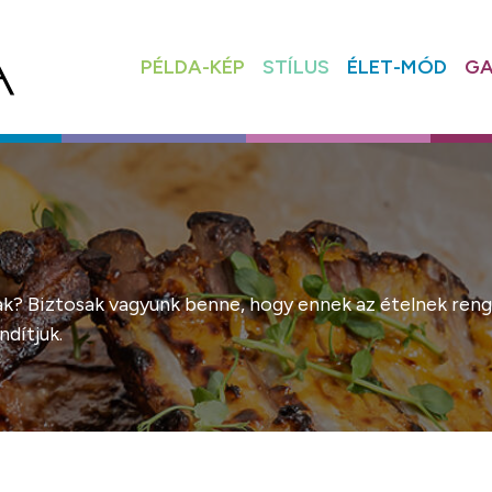
PÉLDA-KÉP
STÍLUS
ÉLET-MÓD
GA
nak? Biztosak vagyunk benne, hogy ennek az ételnek renge
dítjuk.