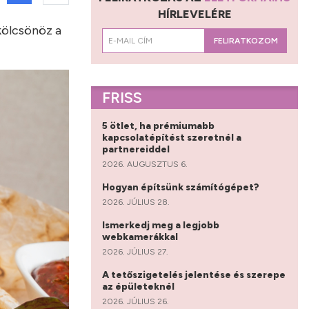
HÍRLEVELÉRE
kölcsönöz a
FELIRATKOZOM
FRISS
5 ötlet, ha prémiumabb
kapcsolatépítést szeretnél a
partnereiddel
2026. AUGUSZTUS 6.
Hogyan építsünk számítógépet?
2026. JÚLIUS 28.
Ismerkedj meg a legjobb
webkamerákkal
2026. JÚLIUS 27.
A tetőszigetelés jelentése és szerepe
az épületeknél
2026. JÚLIUS 26.