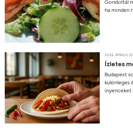
Gondoltál m
ha minden n
2026. ÁPRILIS 20
Ízletes m
Budapest so
különleges 
ínyenceket.