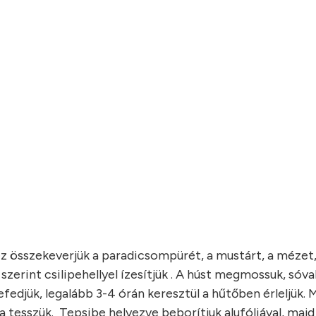
ez összekeverjük a paradicsompürét, a mustárt, a mézet,
 szerint csilipehellyel ízesítjük . A húst megmossuk, sóva
Lefedjük, legalább 3-4 órán keresztül a hűtőben érleljük.
tesszük. Tepsibe helyezve beborítjuk alufóliával, majd 