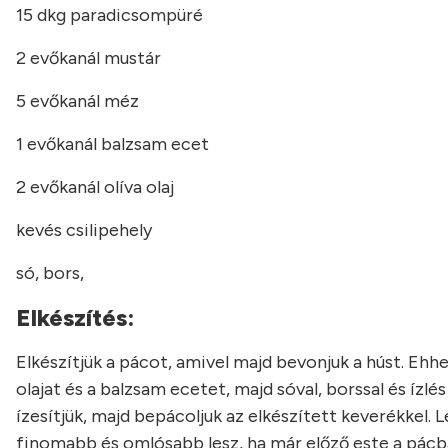
15 dkg paradicsompüré
2 evőkanál mustár
5 evőkanál méz
1 evőkanál balzsam ecet
2 evőkanál olíva olaj
kevés csilipehely
só, bors,
Elkészítés:
Elkészítjük a pácot, amivel majd bevonjuk a húst. Ehh
olajat és a balzsam ecetet, majd sóval, borssal és ízlés
ízesítjük, majd bepácoljuk az elkészített keverékkel. 
finomabb és omlósabb lesz, ha már előző este a pácba 