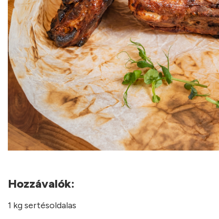
Hozzávalók:
1 kg sertésoldalas