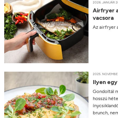
2026. JANUÁR 2
Airfryer 
vacsora
Az airfryer
2025. NOVEMBER
Ilyen egy
Gondoltál má
hosszú héte
ínycsikland
brunch, nem