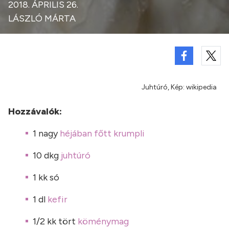
2018. ÁPRILIS 26.
LÁSZLÓ MÁRTA
Juhtúró, Kép: wikipedia
Hozzávalók:
1 nagy
héjában főtt krumpli
10 dkg
juhtúró
1 kk só
1 dl
kefir
1/2 kk tört
köménymag