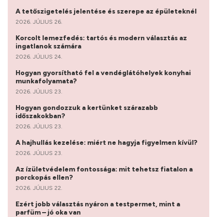
A tetőszigetelés jelentése és szerepe az épületeknél
2026. JÚLIUS 26.
Korcolt lemezfedés: tartós és modern választás az
ingatlanok számára
2026. JÚLIUS 24.
Hogyan gyorsítható fel a vendéglátóhelyek konyhai
munkafolyamata?
2026. JÚLIUS 23.
Hogyan gondozzuk a kertünket szárazabb
időszakokban?
2026. JÚLIUS 23.
A hajhullás kezelése: miért ne hagyja figyelmen kívül?
2026. JÚLIUS 23.
Az ízületvédelem fontossága: mit tehetsz fiatalon a
porckopás ellen?
2026. JÚLIUS 22.
Ezért jobb választás nyáron a testpermet, mint a
parfüm – jó oka van