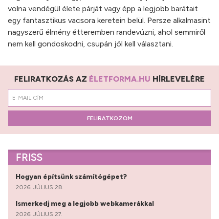
volna vendégül élete párját vagy épp a legjobb barátait
egy fantasztikus vacsora keretein belül. Persze alkalmasint
nagyszerű élmény étteremben randevúzni, ahol semmiről
nem kell gondoskodni, csupán jól kell választani.
FELIRATKOZÁS AZ
ÉLETFORMA.HU
HÍRLEVELÉRE
FELIRATKOZOM
FRISS
Hogyan építsünk számítógépet?
2026. JÚLIUS 28.
Ismerkedj meg a legjobb webkamerákkal
2026. JÚLIUS 27.