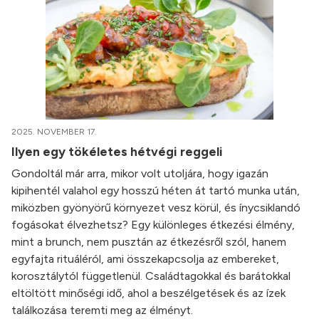
2025. NOVEMBER 17.
Ilyen egy tökéletes hétvégi reggeli
Gondoltál már arra, mikor volt utoljára, hogy igazán
kipihentél valahol egy hosszú héten át tartó munka után,
miközben gyönyörű környezet vesz körül, és ínycsiklandó
fogásokat élvezhetsz? Egy különleges étkezési élmény,
mint a brunch, nem pusztán az étkezésről szól, hanem
egyfajta rituáléról, ami összekapcsolja az embereket,
korosztálytól függetlenül. Családtagokkal és barátokkal
eltöltött minőségi idő, ahol a beszélgetések és az ízek
találkozása teremti meg az élményt.