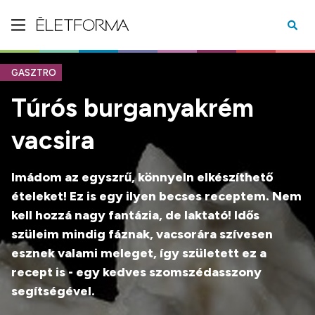
GASZTRO
Túrós burganyakrém
vacsira
Imádom az egyszrű, könnyeln elkészíthető
ételeket! Ez is egy ilyen becses receptem. Nem
kell hozzá nagy fantázia, de laktató! Idős
szüleim mindig fáznak, vacsorára szívesen
esznek valami meleget, így született ez a
recept is - egy kedves szomszédasszony
segítségével.