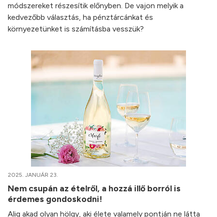
módszereket részesítik előnyben. De vajon melyik a
kedvezőbb választás, ha pénztárcánkat és
környezetünket is számításba vesszük?
2025. JANUÁR 23.
Nem csupán az ételről, a hozzá illő borról is
érdemes gondoskodni!
Alig akad olyan hölgy, aki élete valamely pontján ne látta