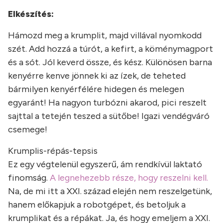
Elkészítés:
Hámozd meg a krumplit, majd villával nyomkodd
szét. Add hozzá a túrót, a kefirt, a köménymagport
és a sót. Jól keverd össze, és kész. Különösen barna
kenyérre kenve jönnek ki az ízek, de teheted
bármilyen kenyérfélére hidegen és melegen
egyaránt! Ha nagyon turbózni akarod, pici reszelt
sajttal a tetején teszed a sütőbe! Igazi vendégváró
csemege!
Krumplis-répás-tepsis
Ez egy végtelenül egyszerű, ám rendkívül laktató
finomság.
A legnehezebb része, hogy reszelni kell.
Na, de mi itt a XXI. század elején nem reszelgetünk,
hanem előkapjuk a robotgépet, és betoljuk a
krumplikat és a répákat. Ja, és hogy emeljem a XXI.