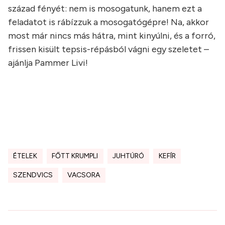
század fényét: nem is mosogatunk, hanem ezt a
feladatot is rábízzuk a mosogatógépre! Na, akkor
most már nincs más hátra, mint kinyúlni, és a forró,
frissen kisült tepsis-répásból vágni egy szeletet –
ajánlja Pammer Livi!
ÉTELEK
FŐTT KRUMPLI
JUHTÚRÓ
KEFÍR
SZENDVICS
VACSORA