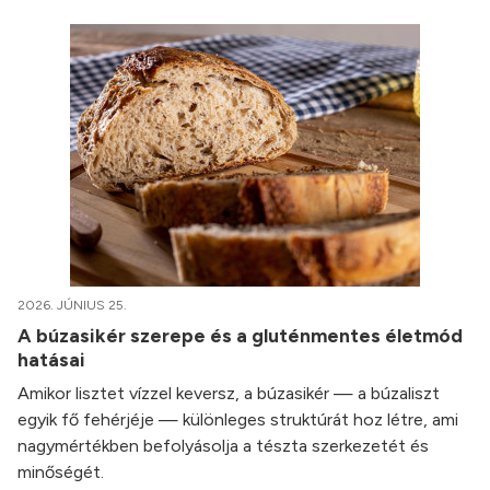
2026. JÚNIUS 25.
A búzasikér szerepe és a gluténmentes életmód
hatásai
Amikor lisztet vízzel keversz, a búzasikér — a búzaliszt
egyik fő fehérjéje — különleges struktúrát hoz létre, ami
nagymértékben befolyásolja a tészta szerkezetét és
minőségét.