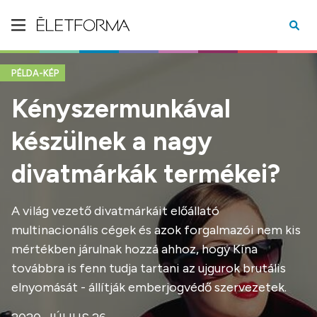
PÉLDA-KÉP
Kényszermunkával
készülnek a nagy
divatmárkák termékei?
A világ vezető divatmárkáit előállató
multinacionális cégek és azok forgalmazói nem kis
mértékben járulnak hozzá ahhoz, hogy Kína
továbbra is fenn tudja tartani az ujgurok brutális
elnyomását - állítják emberjogvédő szervezetek.