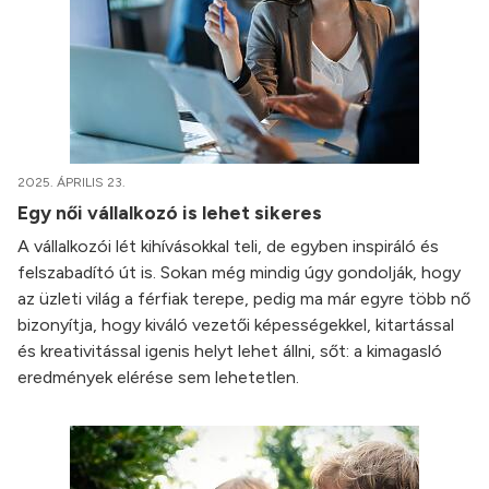
2025. ÁPRILIS 23.
Egy női vállalkozó is lehet sikeres
A vállalkozói lét kihívásokkal teli, de egyben inspiráló és
felszabadító út is. Sokan még mindig úgy gondolják, hogy
az üzleti világ a férfiak terepe, pedig ma már egyre több nő
bizonyítja, hogy kiváló vezetői képességekkel, kitartással
és kreativitással igenis helyt lehet állni, sőt: a kimagasló
eredmények elérése sem lehetetlen.