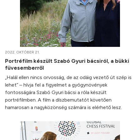
2022. OKTÓBER 21.
Portréfilm készült Szabó Gyuri bácsiról, a bükki
füvesemberről
„Halál ellen nincs orvosság, de az odáig vezető út szép is
lehet” – hívja fel a figyelmet a gyógynövények
fontosságára Szabó Gyuri bácsi a róla készült
portréfilmben. A film a díszbemutatót követően
hamarosan a nagyközönség számára is elérhető lesz.