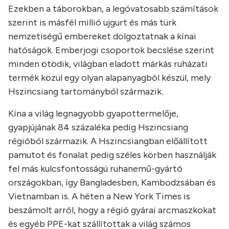
Ezekben a táborokban, a legóvatosabb számítások
szerint is másfél millió ujgurt és más türk
nemzetiségű embereket dolgoztatnak a kínai
hatóságok. Emberjogi csoportok becslése szerint
minden ötödik, világban eladott márkás ruházati
termék közül egy olyan alapanyagból készül, mely
Hszincsiang tartományból származik.
Kína a világ legnagyobb gyapottermelője,
gyapjújának 84 százaléka pedig Hszincsiang
régióból származik. A Hszincsiangban előállított
pamutot és fonalat pedig széles körben használják
fel más kulcsfontosságú ruhanemű-gyártó
országokban, így Bangladesben, Kambodzsában és
Vietnamban is. A héten a New York Times is
beszámolt arról, hogy a régió gyárai arcmaszkokat
és egyéb PPE-kat szállítottak a világ számos