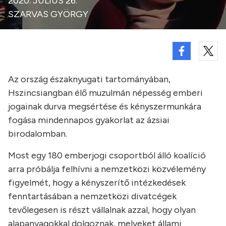
2020. JÚLIUS 26.
SZARVAS GYÖRGY
Az ország északnyugati tartományában,
Hszincsiangban élő muzulmán népesség emberi
jogainak durva megsértése és kényszermunkára
fogása mindennapos gyakorlat az ázsiai
birodalomban.
Most egy 180 emberjogi csoportból álló koalíció
arra próbálja felhívni a nemzetközi közvélemény
figyelmét, hogy a kényszerítő intézkedések
fenntartásában a nemzetközi divatcégek
tevőlegesen is részt vállalnak azzal, hogy olyan
alapanyagokkal dolgoznak, melyeket állami