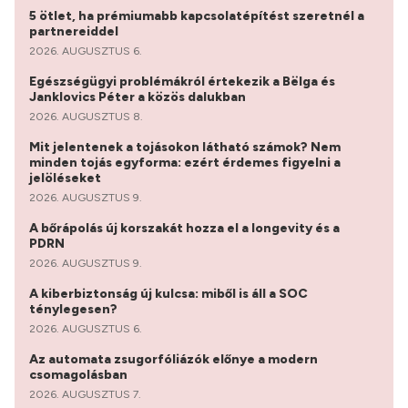
5 ötlet, ha prémiumabb kapcsolatépítést szeretnél a
partnereiddel
2026. AUGUSZTUS 6.
Egészségügyi problémákról értekezik a Bëlga és
Janklovics Péter a közös dalukban
2026. AUGUSZTUS 8.
Mit jelentenek a tojásokon látható számok? Nem
minden tojás egyforma: ezért érdemes figyelni a
jelöléseket
2026. AUGUSZTUS 9.
A bőrápolás új korszakát hozza el a longevity és a
PDRN
2026. AUGUSZTUS 9.
A kiberbiztonság új kulcsa: miből is áll a SOC
ténylegesen?
2026. AUGUSZTUS 6.
Az automata zsugorfóliázók előnye a modern
csomagolásban
2026. AUGUSZTUS 7.