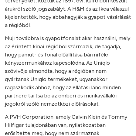
törvényeket, köztük az 1897. évi, külföldön készült
árukról szóló jogszabályt. A H&M és az Ikea válaszul
kijelentették, hogy abbahagyják a gyapot vásárlását
a régióból.
Muji továbbra is gyapotfonalat akar használni, mely
az érintett kínai régióból származik, de tagadja,
hogy pamut- és fonal előállítása bármiféle
kényszermunkához kapcsolódna. Az Uniqlo
szóvivője elmondta, hogy a régióban nem
gyártanak Uniqlo termékeket, ugyanakkor
ragaszkodik ahhoz, hogy az ellátási lánc minden
partnere tartsa be az emberi és munkavállalói
jogokról szóló nemzetközi előírásokat.
A PVH Corporation, amely Calvin Klein és Tommy
Hilfiger tulajdonában van, nyilatkozatban
erősítette meg, hogy nem származnak