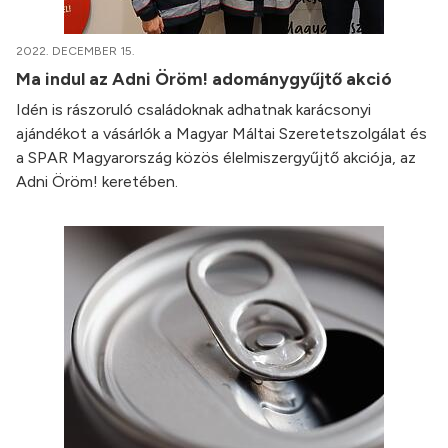
2022. DECEMBER 15.
Ma indul az Adni Öröm! adománygyűjtő akció
Idén is rászoruló családoknak adhatnak karácsonyi
ajándékot a vásárlók a Magyar Máltai Szeretetszolgálat és
a SPAR Magyarország közös élelmiszergyűjtő akciója, az
Adni Öröm! keretében.