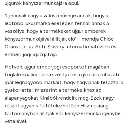
ujgurok kényszermunkájára épül.
"Igencsak nagy a valószínűsége annak, hogy a
legtöbb luxusmárka esetében fennáll annak a
veszélye, hogy a termékeket ujgur emberek
kényszermunkájával állítják elő" – mondja Chloe
Cranston, az Anti-Slavery International üzleti és
emberi jogi igazgatója.
Hetven, ujgur emberjogi csoportot magában
foglaló koalíció arra szólítja fel a globális ruházati
ipar legnagyobb márkáit, hogy hagyjanak fel azzal a
gyakorlattal, miszerint a termékeikhez az
alapanyagokat Kínából rendelik meg. Ezek nagy
részét ugyanis feltételezhetően Hszincsiang
tartományban állítják elő, kényszermunka igénybe
vételével.