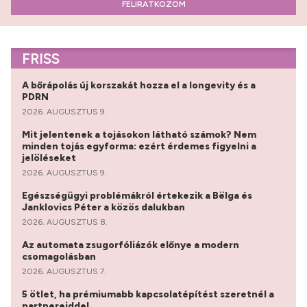
FELIRATKOZOM
FRISS
A bőrápolás új korszakát hozza el a longevity és a
PDRN
2026. AUGUSZTUS 9.
Mit jelentenek a tojásokon látható számok? Nem
minden tojás egyforma: ezért érdemes figyelni a
jelöléseket
2026. AUGUSZTUS 9.
Egészségügyi problémákról értekezik a Bëlga és
Janklovics Péter a közös dalukban
2026. AUGUSZTUS 8.
Az automata zsugorfóliázók előnye a modern
csomagolásban
2026. AUGUSZTUS 7.
5 ötlet, ha prémiumabb kapcsolatépítést szeretnél a
partnereiddel