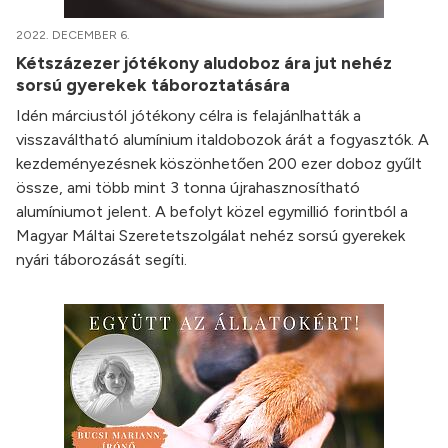
2022. DECEMBER 6.
Kétszázezer jótékony aludoboz ára jut nehéz
sorsú gyerekek táboroztatására
Idén márciustól jótékony célra is felajánlhatták a
visszaváltható alumínium italdobozok árát a fogyasztók. A
kezdeményezésnek köszönhetően 200 ezer doboz gyűlt
össze, ami több mint 3 tonna újrahasznosítható
alumíniumot jelent. A befolyt közel egymillió forintból a
Magyar Máltai Szeretetszolgálat nehéz sorsú gyerekek
nyári táborozását segíti.