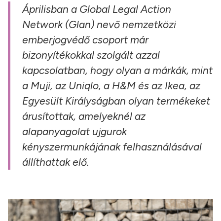
Áprilisban a Global Legal Action
Network (Glan) nevő nemzetközi
emberjogvédő csoport már
bizonyítékokkal szolgált azzal
kapcsolatban, hogy olyan a márkák, mint
a Muji, az Uniqlo, a H&M és az Ikea, az
Egyesült Királyságban olyan termékeket
árusítottak, amelyeknél az
alapanyagolat ujgurok
kényszermunkájának felhasználásával
állíthattak elő.