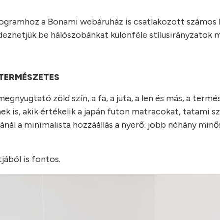
programhoz a Bonami webáruház is csatlakozott számos
dezhetjük be hálószobánkat különféle stílusirányzatok 
TERMÉSZETES
megnyugtató zöld szín, a fa, a juta, a len és más, a term
nek is, akik értékelik a japán futon matracokat, tatami 
ásánál a minimalista hozzáállás a nyerő: jobb néhány minő
ából is fontos.