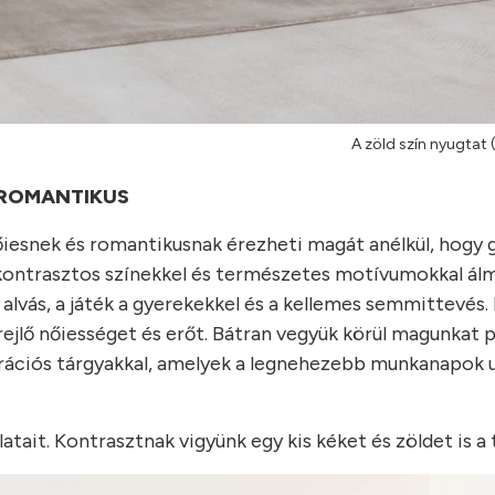
A zöld szín nyugtat
ROMANTIKUS
őiesnek és romantikusnak érezheti magát anélkül, hogy 
 kontrasztos színekkel és természetes motívumokkal ál
lvás, a játék a gyerekekkel és a kellemes semmittevés. 
ejlő nőiességet és erőt. Bátran vegyük körül magunkat p
rációs tárgyakkal, amelyek a legnehezebb munkanapok u
latait. Kontrasztnak vigyünk egy kis kéket és zöldet is a 