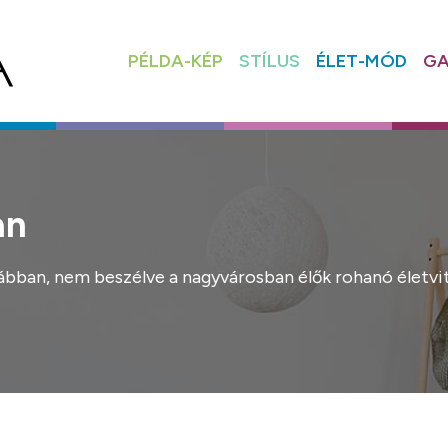
PÉLDA-KÉP
STÍLUS
ÉLET-MÓD
GA
an
ábban, nem beszélve a nagyvárosban élők rohanó életvit