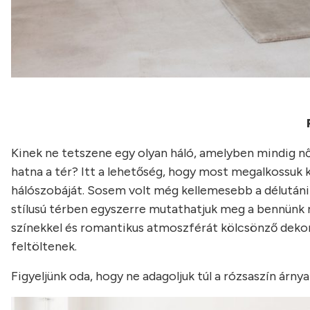
Kinek ne tetszene egy olyan háló, amelyben mindig n
hatna a tér? Itt a lehetőség, hogy most megalkossuk
hálószobáját. Sosem volt még kellemesebb a délutáni a
stílusú térben egyszerre mutathatjuk meg a bennünk r
színekkel és romantikus atmoszférát kölcsönző deko
feltöltenek.
Figyeljünk oda, hogy ne adagoljuk túl a rózsaszín árnya