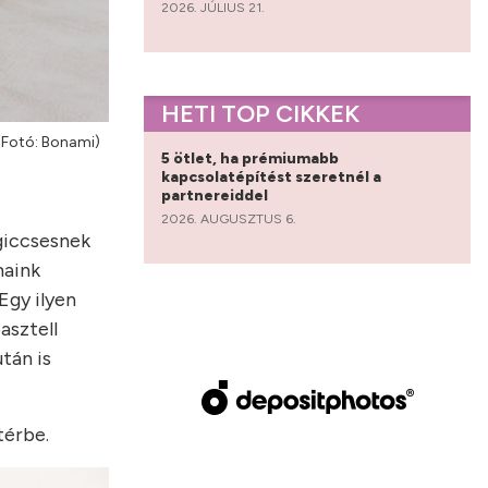
2026. JÚLIUS 21.
HETI TOP CIKKEK
 (Fotó: Bonami)
5 ötlet, ha prémiumabb
kapcsolatépítést szeretnél a
partnereiddel
2026. AUGUSZTUS 6.
giccsesnek
maink
Egy ilyen
asztell
tán is
térbe.