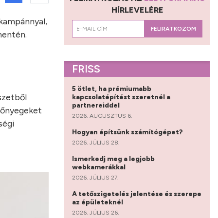
HÍRLEVELÉRE
 kampánnyal,
FELIRATKOZOM
mentén.
FRISS
5 ötlet, ha prémiumabb
észetből
kapcsolatépítést szeretnél a
partnereiddel
szőnyegeket
2026. AUGUSZTUS 6.
ségi
Hogyan építsünk számítógépet?
2026. JÚLIUS 28.
Ismerkedj meg a legjobb
webkamerákkal
2026. JÚLIUS 27.
A tetőszigetelés jelentése és szerepe
az épületeknél
2026. JÚLIUS 26.