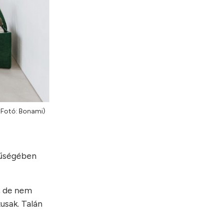
 (Fotó: Bonami)
rűségében
s, de nem
usak. Talán