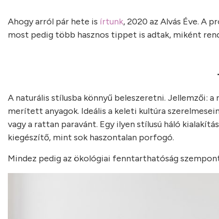
Ahogy arról pár hete is
írtunk
, 2020 az Alvás Éve. A 
most pedig több hasznos tippet is adtak, miként ren
A naturális stílusba könnyű beleszeretni. Jellemzői: a 
merített anyagok. Ideális a keleti kultúra szerelmesei
vagy a rattan paravánt. Egy ilyen stílusú háló kialakít
kiegészítő, mint sok haszontalan porfogó.
Mindez pedig az ökológiai fenntarthatóság szempontj