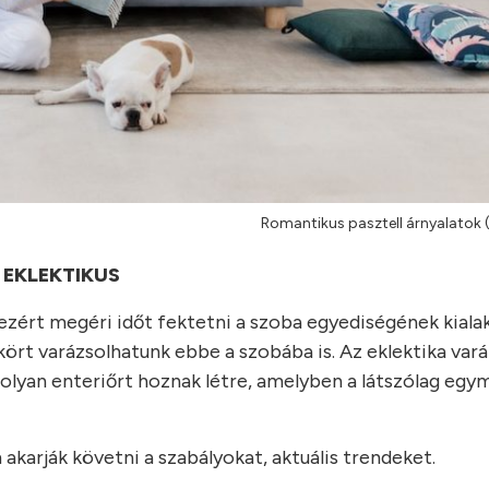
Romantikus pasztell árnyalatok 
EKLEKTIKUS
, ezért megéri időt fektetni a szoba egyediségének kiala
kört varázsolhatunk ebbe a szobába is. Az eklektika var
ok olyan enteriőrt hoznak létre, amelyben a látszólag e
 akarják követni a szabályokat, aktuális trendeket.