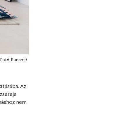
(Fotó: Bonami)
kításába. Az
ázsereje
gymáshoz nem