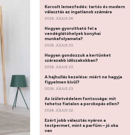
Korcolt lemezfedés: tartós és modern
választás az ingatlanok számára
2026. JÚLIUS 24.
Hogyan gyorsítható fel a
vendéglátóhelyek konyhai
munkafolyamata?
2026. JÚLIUS 23.
Hogyan gondozzuk a kertünket
szárazabb időszakokban?
2026. JÚLIUS 23.
A hajhullás kezelése: miért ne hagyja
figyelmen kívül?
2026. JÚLIUS 23.
Az ízületvédelem fontossága: mit
tehetsz fiatalon a porckopás ellen?
2026. JÚLIUS 22.
Ezért jobb választás nyáron a
testpermet, mint a parfüm – jó oka
van