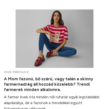
2026. MÁRCIUS 9.
A Mom fazonú, bő szárú, vagy talán a skinny
farmernadrág áll hozzád közelebb? Trendi
farmerek minden alkalomra.
A farmer évek óta minden női ruhatár egyik legstabilabb
alapdarabja, de a fazonok a trendekkel együtt
folyamatosan változnak.