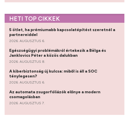
HETI TOP CIKKEK
5 ötlet, ha prémiumabb kapcsolatépítést szeretnél a
partnereiddel
2026. AUGUSZTUS 6.
Egészségügyi problémákról értekezik a Bëlga és
Janklovics Péter a közös dalukban
2026. AUGUSZTUS 8.
A kiberbiztonság új kulcsa: miből is áll a SOC
ténylegesen?
2026. AUGUSZTUS 6.
Az automata zsugorfóliázók előnye a modern
csomagolásban
2026. AUGUSZTUS 7.