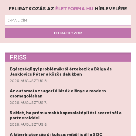
FELIRATKOZÁS AZ
ÉLETFORMA.HU
HÍRLEVELÉRE
FELIRATKOZOM
FRISS
Egészségügyi problémákról értekezik a Bëlga és
Janklovics Péter a közös dalukban
2026. AUGUSZTUS 8.
Az automata zsugorfóliázók előnye a modern
csomagolásban
2026. AUGUSZTUS 7.
5 ötlet, ha prémiumabb kapcsolatépítést szeretnél a
partnereiddel
2026. AUGUSZTUS 6.
A kiberbiztonság új kulcsa: miből is áll a SOC