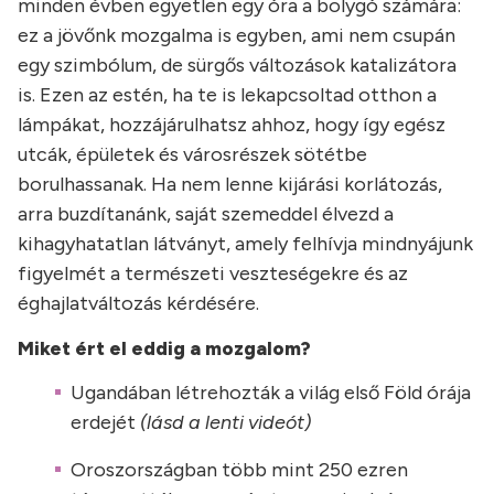
minden évben egyetlen egy óra a bolygó számára:
ez a jövőnk mozgalma is egyben, ami nem csupán
egy szimbólum, de sürgős változások katalizátora
is. Ezen az estén, ha te is lekapcsoltad otthon a
lámpákat, hozzájárulhatsz ahhoz, hogy így egész
utcák, épületek és városrészek sötétbe
borulhassanak. Ha nem lenne kijárási korlátozás,
arra buzdítanánk, saját szemeddel élvezd a
kihagyhatatlan látványt, amely felhívja mindnyájunk
figyelmét a természeti veszteségekre és az
éghajlatváltozás kérdésére.
Miket ért el eddig a mozgalom?
Ugandában létrehozták a világ első Föld órája
erdejét
(lásd a lenti videót)
Oroszországban több mint 250 ezren