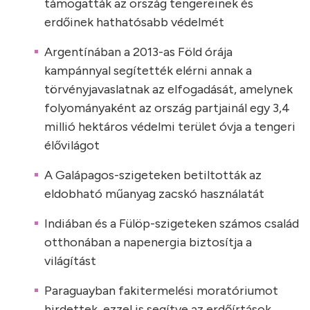
támogatták az ország tengereinek és
erdőinek hathatósabb védelmét
Argentínában a 2013-as Föld órája
kampánnyal segítették elérni annak a
törvényjavaslatnak az elfogadását, amelynek
folyományaként az ország partjainál egy 3,4
millió hektáros védelmi terület óvja a tengeri
élővilágot
A Galápagos-szigeteken betiltották az
eldobható műanyag zacskó használatát
Indiában és a Fülöp-szigeteken számos család
otthonában a napenergia biztosítja a
világítást
Paraguayban fakitermelési moratóriumot
hirdettek, ezzel is segítve az erdőírtások