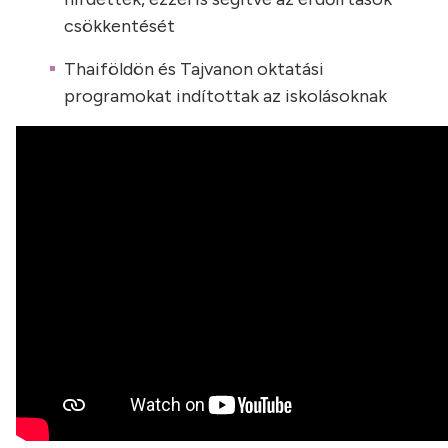
csökkentését
Thaiföldön és Tajvanon oktatási
programokat indítottak az iskolásoknak