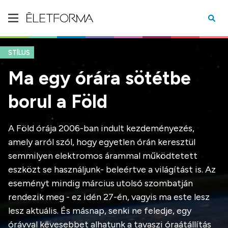
STÍLUS
Ma egy órára sötétbe
borul a Föld
A Föld órája 2006-ban indult kezdeményezés,
amely arról szól, hogy egyetlen órán keresztül
semmilyen elektromos árammal működtetett
eszközt se használjunk- beleértve a világítást is. Az
eseményt mindig március utolsó szombatján
rendezik meg - ez idén 27-én, vagyis ma este lesz
lesz aktuális. És másnap, senki ne feledje, egy
órávval kevesebbet alhatunk a tavaszi óraátállítás