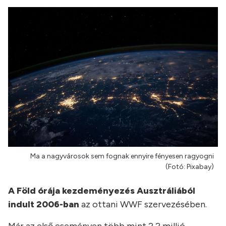
Ma a nagyvárosok sem fognak ennyire fényesen ragyogni
(Fotó: Pixabay)
A Föld órája kezdeményezés Ausztráliából
indult 2006-ban
az ottani WWF szervezésében.
Már az első eseményen több mint 2,2 millió