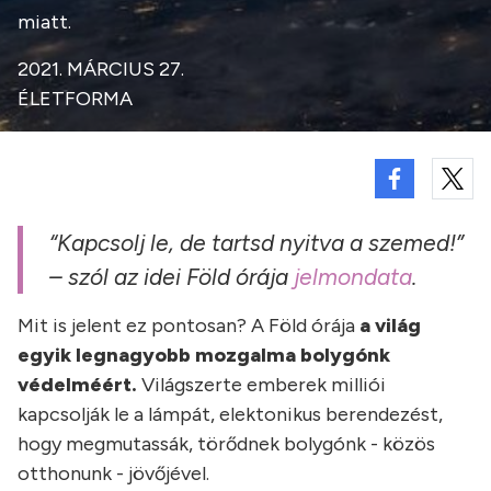
miatt.
2021. MÁRCIUS 27.
ÉLETFORMA
“Kapcsolj le, de tartsd nyitva a szemed!”
– szól az idei Föld órája
jelmondata
.
Mit is jelent ez pontosan? A Föld órája
a világ
egyik legnagyobb mozgalma bolygónk
védelméért.
Világszerte emberek milliói
kapcsolják le a lámpát, elektonikus berendezést,
hogy megmutassák, törődnek bolygónk - közös
otthonunk - jövőjével.