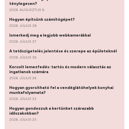
ténylegesen?
2026. AUGUSZTUS 6.
Hogyan építsünk számítógépet?
2026. JÚLIUS 28.
Ismerkedj meg a legjobb webkamerákkal
2026. JÚLIUS 27.
A tetőszigetelés jelentése és szerepe az épületeknél
2026. JÚLIUS 26.
Korcolt lemezfedés: tartós és modern választás az
ingatlanok számára
2026. JÚLIUS 24.
Hogyan gyorsítható fel a vendéglátóhelyek konyhai
munkafolyamata?
2026. JÚLIUS 23.
Hogyan gondozzuk a kertünket szárazabb
időszakokban?
2026. JÚLIUS 23.