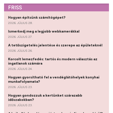
FRISS
Hogyan építsünk számítógépet?
2026. JÚLIUS 28.
Ismerkedj meg a legjobb webkamerákkal
2026. JÚLIUS 27.
A tetőszigetelés jelentése és szerepe az épületeknél
2026. JÚLIUS 26.
Korcolt lemezfedés: tartós és modern választás az
ingatlanok számára
2026. JÚLIUS 24.
Hogyan gyorsítható fel a vendéglátóhelyek konyhai
munkafolyamata?
2026. JÚLIUS 23.
Hogyan gondozzuk a kertünket szárazabb
időszakokban?
2026. JÚLIUS 23.