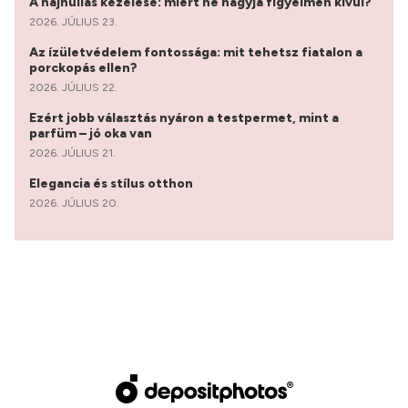
A hajhullás kezelése: miért ne hagyja figyelmen kívül?
2026. JÚLIUS 23.
Az ízületvédelem fontossága: mit tehetsz fiatalon a
porckopás ellen?
2026. JÚLIUS 22.
Ezért jobb választás nyáron a testpermet, mint a
parfüm – jó oka van
2026. JÚLIUS 21.
Elegancia és stílus otthon
2026. JÚLIUS 20.