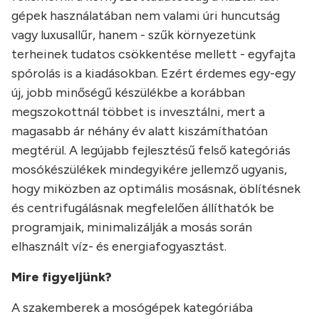
gépek használatában nem valami úri huncutság
vagy luxusallűr, hanem - szűk környezetünk
terheinek tudatos csökkentése mellett - egyfajta
spórolás is a kiadásokban. Ezért érdemes egy-egy
új, jobb minőségű készülékbe a korábban
megszokottnál többet is invesztálni, mert a
magasabb ár néhány év alatt kiszámíthatóan
megtérül. A legújabb fejlesztésű felső kategóriás
mosókészülékek mindegyikére jellemző ugyanis,
hogy miközben az optimális mosásnak, öblítésnek
és centrifugálásnak megfelelően állíthatók be
programjaik, minimalizálják a mosás során
elhasznált víz- és energiafogyasztást.
Mire figyeljünk?
A szakemberek a mosógépek kategóriába