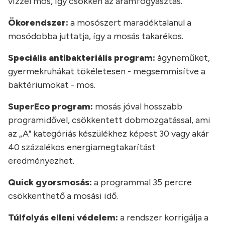
vízzel mos, így csökken az áramfogyasztás.
Ökorendszer:
a mosószert maradéktalanul a
mosódobba juttatja, így a mosás takarékos.
Speciális antibakteriális program:
ágyneműket,
gyermekruhákat tökéletesen - megsemmisítve a
baktériumokat - mos.
SuperEco program:
mosás jóval hosszabb
programidővel, csökkentett dobmozgatással, ami
az „A" kategóriás készülékhez képest 30 vagy akár
40 százalékos energiamegtakarítást
eredményezhet.
Quick gyorsmosás:
a programmal 35 percre
csökkenthető a mosási idő.
Túlfolyás elleni védelem:
a rendszer korrigálja a