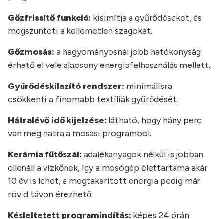
Gőzfrissítő funkció:
kisimítja a gyűrődéseket, és
megszünteti a kellemetlen szagokat.
Gőzmosás:
a hagyományosnál jobb hatékonyság
érhető el vele alacsony energiafelhasználás mellett.
Gyűrődéskilazító rendszer:
minimálisra
csökkenti a finomabb textíliák gyűrődését.
Hátralévő idő kijelzése:
látható, hogy hány perc
van még hátra a mosási programból.
Kerámia fűtőszál:
adalékanyagok nélkül is jobban
ellenáll a vízkőnek, így a mosógép élettartama akár
10 év is lehet, a megtakarított energia pedig már
rövid távon érezhető.
Késleltetett programindítás:
képes 24 órán