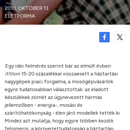
2010. OKTÓBER 13.
ÉLETFORMA
Egy idei felmérés szerint bár az elmúlt évben
itthon 15-20 százalékkal visszaesett a háztartási
nagygépek piaci forgalma, a mosógépvásárlók
egyre tudatosabban választottak: az eladott
készülékek zömét az úgynevezett hármas
jellemzőben - energia-, mosási és
szárítóhatékonyság - élen járó modellek tették ki.
Mindez azt mutatja, hogy egyre többen kezdik
felismerni: a környezettudatosság a háztartási