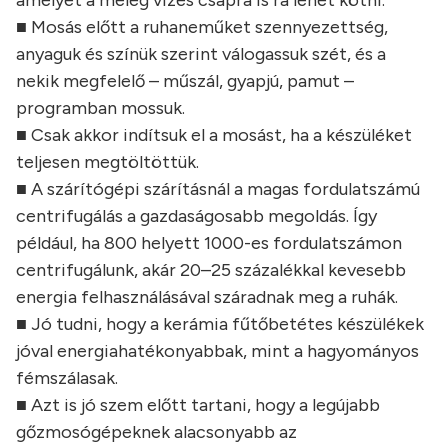
amelyet a meleg vizes csapra is rá lehet kötni.
■ Mosás előtt a ruhaneműket szennyezettség,
anyaguk és színük szerint válogassuk szét, és a
nekik megfelelő – műszál, gyapjú, pamut –
programban mossuk.
■ Csak akkor indítsuk el a mosást, ha a készüléket
teljesen megtöltöttük.
■ A szárítógépi szárításnál a magas fordulatszámú
centrifugálás a gazdaságosabb megoldás. Így
például, ha 800 helyett 1000-es fordulatszámon
centrifugálunk, akár 20–25 százalékkal kevesebb
energia felhasználásával száradnak meg a ruhák.
■ Jó tudni, hogy a kerámia fűtőbetétes készülékek
jóval energiahatékonyabbak, mint a hagyományos
fémszálasak.
■ Azt is jó szem előtt tartani, hogy a legújabb
gőzmosógépeknek alacsonyabb az