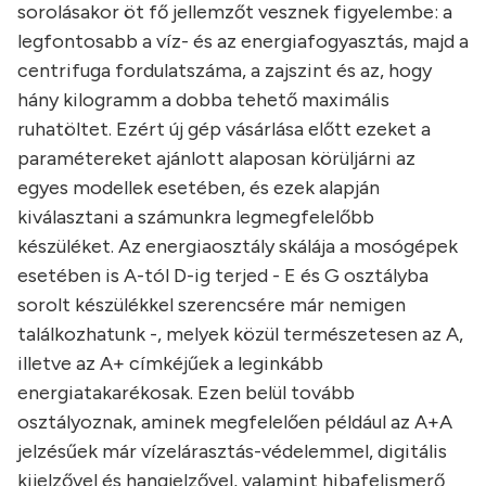
sorolásakor öt fő jellemzőt vesznek figyelembe: a
legfontosabb a víz- és az energiafogyasztás, majd a
centrifuga fordulatszáma, a zajszint és az, hogy
hány kilogramm a dobba tehető maximális
ruhatöltet. Ezért új gép vásárlása előtt ezeket a
paramétereket ajánlott alaposan körüljárni az
egyes modellek esetében, és ezek alapján
kiválasztani a számunkra legmegfelelőbb
készüléket. Az energiaosztály skálája a mosógépek
esetében is A-tól D-ig terjed - E és G osztályba
sorolt készülékkel szerencsére már nemigen
találkozhatunk -, melyek közül természetesen az A,
illetve az A+ címkéjűek a leginkább
energiatakarékosak. Ezen belül tovább
osztályoznak, aminek megfelelően például az A+A
jelzésűek már vízelárasztás-védelemmel, digitális
kijelzővel és hangjelzővel, valamint hibafelismerő