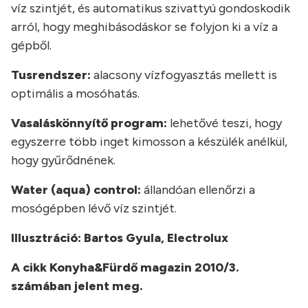
víz szintjét, és automatikus szivattyú gondoskodik
arról, hogy meghibásodáskor se folyjon ki a víz a
gépből.
Tusrendszer:
alacsony vízfogyasztás mellett is
optimális a mosóhatás.
Vasaláskönnyítő program:
lehetővé teszi, hogy
egyszerre több inget kimosson a készülék anélkül,
hogy gyűrődnének.
Water (aqua) control:
állandóan ellenőrzi a
mosógépben lévő víz szintjét.
Illusztráció: Bartos Gyula, Electrolux
A cikk Konyha&Fürdő magazin 2010/3.
számában jelent meg.