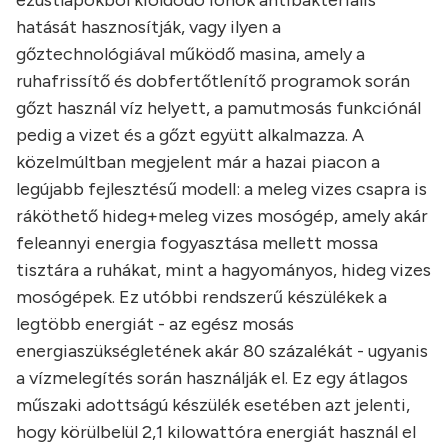
ezüstlapokból kioldódó ionok antibakteriális
hatását hasznosítják, vagy ilyen a
gőztechnológiával működő masina, amely a
ruhafrissítő és dobfertőtlenítő programok során
gőzt használ víz helyett, a pamutmosás funkciónál
pedig a vizet és a gőzt együtt alkalmazza. A
közelmúltban megjelent már a hazai piacon a
legújabb fejlesztésű modell: a meleg vizes csapra is
ráköthető hideg+meleg vizes mosógép, amely akár
feleannyi energia fogyasztása mellett mossa
tisztára a ruhákat, mint a hagyományos, hideg vizes
mosógépek. Ez utóbbi rendszerű készülékek a
legtöbb energiát - az egész mosás
energiaszükségletének akár 80 százalékát - ugyanis
a vízmelegítés során használják el. Ez egy átlagos
műszaki adottságú készülék esetében azt jelenti,
hogy körülbelül 2,1 kilowattóra energiát használ el