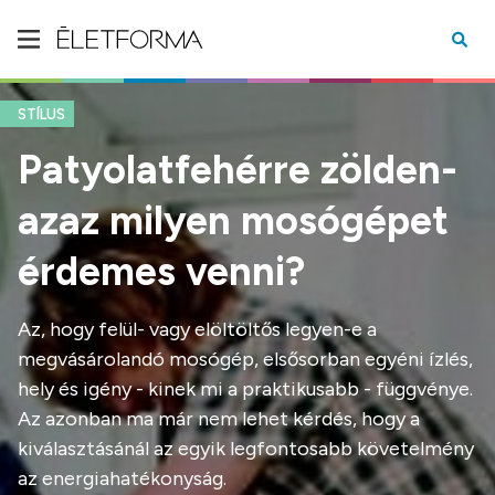
STÍLUS
Patyolatfehérre zölden-
azaz milyen mosógépet
érdemes venni?
Az, hogy felül- vagy elöltöltős legyen-e a
megvásárolandó mosógép, elsősorban egyéni ízlés,
hely és igény - kinek mi a praktikusabb - függvénye.
Az azonban ma már nem lehet kérdés, hogy a
kiválasztásánál az egyik legfontosabb követelmény
az energiahatékonyság.