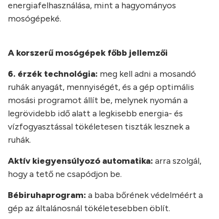
energiafelhasználása, mint a hagyományos
mosógépeké.
A korszerű mosógépek főbb jellemzői
6. érzék technológia:
meg kell adni a mosandó
ruhák anyagát, mennyiségét, és a gép optimális
mosási programot állít be, melynek nyomán a
legrövidebb idő alatt a legkisebb energia- és
vízfogyasztással tökéletesen tiszták lesznek a
ruhák.
Aktív kiegyensúlyozó automatika:
arra szolgál,
hogy a tető ne csapódjon be.
Bébiruhaprogram:
a baba bőrének védelméért a
gép az általánosnál tökéletesebben öblít.