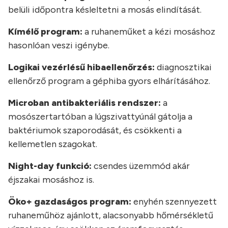
belüli időpontra késleltetni a mosás elindítását.
Kímélő program:
a ruhaneműket a kézi mosáshoz
hasonlóan veszi igénybe.
Logikai vezérlésű hibaellenőrzés:
diagnosztikai
ellenőrző program a géphiba gyors elhárításához.
Microban antibakteriális rendszer:
a
mosószertartóban a lúgszivattyúnál gátolja a
baktériumok szaporodását, és csökkenti a
kellemetlen szagokat.
Night-day funkció:
csendes üzemmód akár
éjszakai mosáshoz is.
Öko+ gazdaságos program:
enyhén szennyezett
ruhaneműhöz ajánlott, alacsonyabb hőmérsékletű