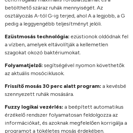
betölthető száraz ruhák mennyiségét. Az
osztályozás A-tól G-ig terjed, ahol A a legjobb, a G
pedig a leggyengébb teljesítményt jelöli.
Ezüstmosás technológia:
ezüstionok oldódnak fel
a vízben, amelyek eltávolítják a kellemetlen
szagokat okozó baktériumokat.
Folyamatjelző:
segítségével nyomon követhetők
az aktuális mosóciklusok.
Frissítő mosás 30 perc alatt program:
a kevésbé
szennyezett ruhák mosására.
Fuzzy logikai vezérlés:
a beépített automatikus
érzékelő rendszer folyamatosan feldolgozza az
információkat, és azoknak megfelelően korrigálja a
programot a tökéletes mosás érdekében.