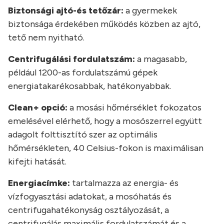
Biztonsági ajtó-és tetőzár:
a gyermekek
biztonsága érdekében működés közben az ajtó,
tető nem nyitható.
Centrifugálási fordulatszám:
a magasabb,
például 1200-as fordulatszámú gépek
energiatakarékosabbak, hatékonyabbak.
Clean+ opció:
a mosási hőmérséklet fokozatos
emelésével elérhető, hogy a mosószerrel együtt
adagolt folttisztító szer az optimális
hőmérsékleten, 40 Celsius-fokon is maximálisan
kifejti hatását.
Energiacímke:
tartalmazza az energia- és
vízfogyasztási adatokat, a mosóhatás és
centrifugahatékonyság osztályozását, a
centrifugálás maximális fordulatszámát és a