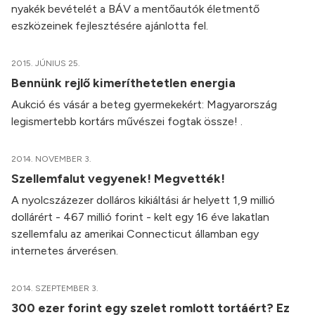
nyakék bevételét a BÁV a mentőautók életmentő
eszközeinek fejlesztésére ajánlotta fel.
2015. JÚNIUS 25.
Bennünk rejlő kimeríthetetlen energia
Aukció és vásár a beteg gyermekekért: Magyarország
legismertebb kortárs művészei fogtak össze! .
2014. NOVEMBER 3.
Szellemfalut vegyenek! Megvették!
A nyolcszázezer dolláros kikiáltási ár helyett 1,9 millió
dollárért - 467 millió forint - kelt egy 16 éve lakatlan
szellemfalu az amerikai Connecticut államban egy
internetes árverésen.
2014. SZEPTEMBER 3.
300 ezer forint egy szelet romlott tortáért? Ez