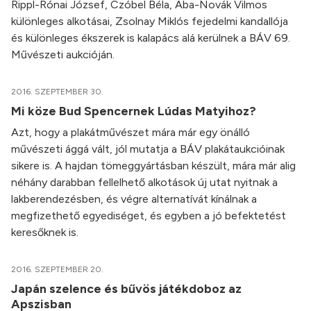
Rippl-Rónai József, Czóbel Béla, Aba-Novák Vilmos
különleges alkotásai, Zsolnay Miklós fejedelmi kandallója
és különleges ékszerek is kalapács alá kerülnek a BÁV 69.
Művészeti aukcióján.
2016. SZEPTEMBER 30.
Mi köze Bud Spencernek Lúdas Matyihoz?
Azt, hogy a plakátművészet mára már egy önálló
művészeti ággá vált, jól mutatja a BÁV plakátaukcióinak
sikere is. A hajdan tömeggyártásban készült, mára már alig
néhány darabban fellelhető alkotások új utat nyitnak a
lakberendezésben, és végre alternatívát kínálnak a
megfizethető egyediséget, és egyben a jó befektetést
keresőknek is.
2016. SZEPTEMBER 20.
Japán szelence és bűvös játékdoboz az
Apszisban