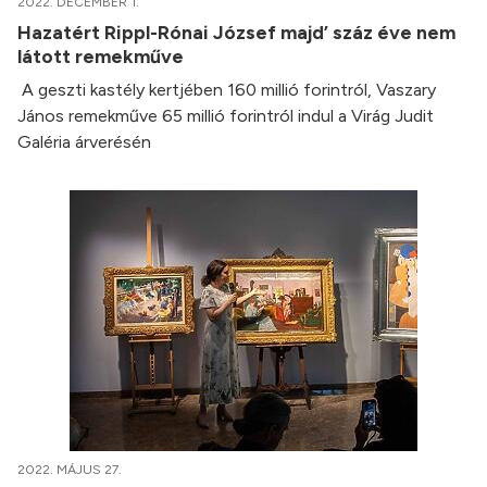
2022. DECEMBER 1.
Hazatért Rippl-Rónai József majd’ száz éve nem
látott remekműve
A geszti kastély kertjében 160 millió forintról, Vaszary
János remekműve 65 millió forintról indul a Virág Judit
Galéria árverésén
2022. MÁJUS 27.