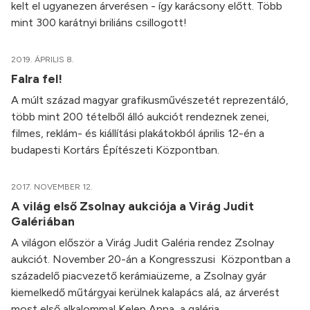
kelt el ugyanezen árverésen - így karácsony előtt. Több
mint 300 karátnyi briliáns csillogott!
2019. ÁPRILIS 8.
Falra fel!
A múlt század magyar grafikusművészetét reprezentáló,
több mint 200 tételből álló aukciót rendeznek zenei,
filmes, reklám- és kiállítási plakátokból április 12-én a
budapesti Kortárs Építészeti Központban.
2017. NOVEMBER 12.
A világ első Zsolnay aukciója a Virág Judit
Galériában
A világon először a Virág Judit Galéria rendez Zsolnay
aukciót. November 20-án a Kongresszusi Központban a
századelő piacvezető kerámiaüzeme, a Zsolnay gyár
kiemelkedő műtárgyai kerülnek kalapács alá, az árverést
most első alkalommal Kelen Anna, a galéria