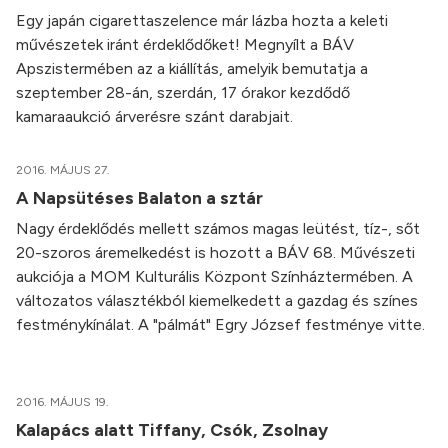
Egy japán cigarettaszelence már lázba hozta a keleti
művészetek iránt érdeklődőket! Megnyílt a BÁV
Apszistermében az a kiállítás, amelyik bemutatja a
szeptember 28-án, szerdán, 17 órakor kezdődő
kamaraaukció árverésre szánt darabjait.
2016. MÁJUS 27.
A Napsütéses Balaton a sztár
Nagy érdeklődés mellett számos magas leütést, tíz-, sőt
20-szoros áremelkedést is hozott a BÁV 68. Művészeti
aukciója a MOM Kulturális Központ Színháztermében. A
változatos választékból kiemelkedett a gazdag és színes
festménykínálat. A "pálmát" Egry József festménye vitte.
2016. MÁJUS 19.
Kalapács alatt Tiffany, Csók, Zsolnay