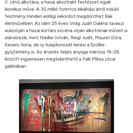
II. című alkotása, a hazai absztrakt festészet egyik
ikonikus műve. A 30 millió forintos kikiáltási árról induló
festmény minden eddigi rekordot megdönthet Bak
életművében. Az idén 25 éves Virág Judit Galéria tavaszi
aukcióján a hazai kortárs szcéna olyan alkotóinak műveit is
elárverezik, mint Nádler István, Reigl Judit, Maurer Dóra,
Keserü Ilona, de új tulajdonosát keresi a Szölke-
gyűjtemény is. Az árverés teljes anyaga március 16-26.
között ingyenesen megtekinthető a Falk Miksa utcai
galériában.