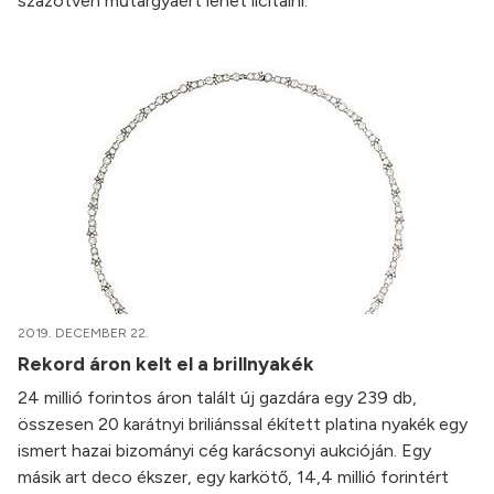
százötven műtárgyáért lehet licitálni.
2019. DECEMBER 22.
Rekord áron kelt el a brillnyakék
24 millió forintos áron talált új gazdára egy 239 db,
összesen 20 karátnyi briliánssal ékített platina nyakék egy
ismert hazai bizományi cég karácsonyi aukcióján. Egy
másik art deco ékszer, egy karkötő, 14,4 millió forintért