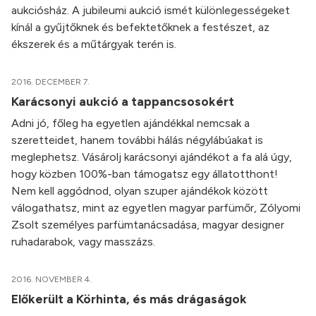
aukciósház. A jubileumi aukció ismét különlegességeket
kínál a gyűjtőknek és befektetőknek a festészet, az
ékszerek és a műtárgyak terén is.
2016. DECEMBER 7.
Karácsonyi aukció a tappancsosokért
Adni jó, főleg ha egyetlen ajándékkal nemcsak a
szeretteidet, hanem további hálás négylábúakat is
meglephetsz. Vásárolj karácsonyi ajándékot a fa alá úgy,
hogy közben 100%-ban támogatsz egy állatotthont!
Nem kell aggódnod, olyan szuper ajándékok között
válogathatsz, mint az egyetlen magyar parfümőr, Zólyomi
Zsolt személyes parfümtanácsadása, magyar designer
ruhadarabok, vagy masszázs.
2016. NOVEMBER 4.
Előkerült a Körhinta, és más drágaságok