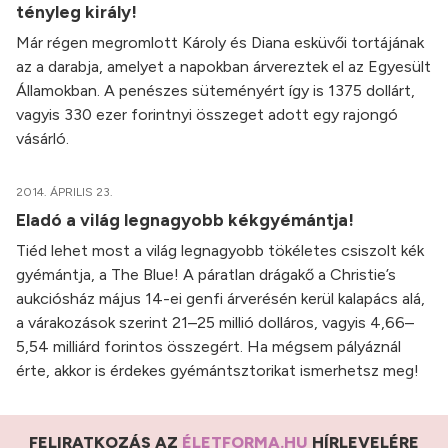
tényleg király!
Már régen megromlott Károly és Diana esküvői tortájának
az a darabja, amelyet a napokban árvereztek el az Egyesült
Államokban. A penészes süteményért így is 1375 dollárt,
vagyis 330 ezer forintnyi összeget adott egy rajongó
vásárló.
2014. ÁPRILIS 23.
Eladó a világ legnagyobb kékgyémántja!
Tiéd lehet most a világ legnagyobb tökéletes csiszolt kék
gyémántja, a The Blue! A páratlan drágakő a Christie’s
aukciósház május 14-ei genfi árverésén kerül kalapács alá,
a várakozások szerint 21–25 millió dolláros, vagyis 4,66–
5,54 milliárd forintos összegért. Ha mégsem pályáznál
érte, akkor is érdekes gyémántsztorikat ismerhetsz meg!
FELIRATKOZÁS AZ
ÉLETFORMA.HU
HÍRLEVELÉRE