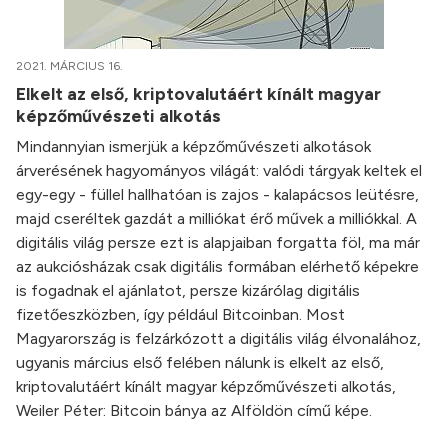
2021. MÁRCIUS 16.
Elkelt az első, kriptovalutáért kínált magyar
képzőművészeti alkotás
Mindannyian ismerjük a képzőművészeti alkotások
árverésének hagyományos világát: valódi tárgyak keltek el
egy-egy - füllel hallhatóan is zajos - kalapácsos leütésre,
majd cseréltek gazdát a milliókat érő művek a milliókkal. A
digitális világ persze ezt is alapjaiban forgatta föl, ma már
az aukciósházak csak digitális formában elérhető képekre
is fogadnak el ajánlatot, persze kizárólag digitális
fizetőeszközben, így például Bitcoinban. Most
Magyarország is felzárkózott a digitális világ élvonalához,
ugyanis március első felében nálunk is elkelt az első,
kriptovalutáért kínált magyar képzőművészeti alkotás,
Weiler Péter: Bitcoin bánya az Alföldön című képe.