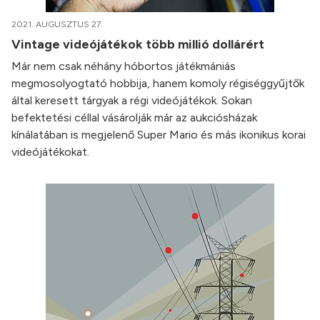
2021. AUGUSZTUS 27.
Vintage videójátékok több millió dollárért
Már nem csak néhány hóbortos játékmániás
megmosolyogtató hobbija, hanem komoly régiséggyűjtők
által keresett tárgyak a régi videójátékok. Sokan
befektetési céllal vásárolják már az aukciósházak
kínálatában is megjelenő Super Mario és más ikonikus korai
videójátékokat.