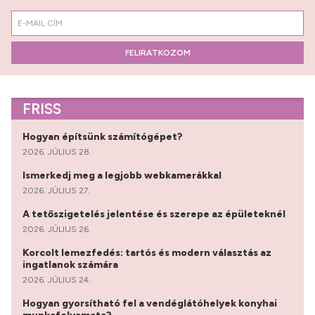
FELIRATKOZOM
FRISS
Hogyan építsünk számítógépet?
2026. JÚLIUS 28.
Ismerkedj meg a legjobb webkamerákkal
2026. JÚLIUS 27.
A tetőszigetelés jelentése és szerepe az épületeknél
2026. JÚLIUS 26.
Korcolt lemezfedés: tartós és modern választás az
ingatlanok számára
2026. JÚLIUS 24.
Hogyan gyorsítható fel a vendéglátóhelyek konyhai