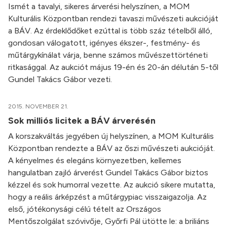
Ismét a tavalyi, sikeres árverési helyszínen, a MOM
Kulturális Központban rendezi tavaszi művészeti aukcióját
a BÁV. Az érdeklődőket ezúttal is több száz tételből álló,
gondosan válogatott, igényes ékszer-, festmény- és
műtárgykínálat várja, benne számos művészettörténeti
ritkasággal. Az aukciót május 19-én és 20-án délután 5-től
Gundel Takács Gábor vezeti.
2015. NOVEMBER 21.
Sok milliós licitek a BÁV árverésén
A korszakváltás jegyében új helyszínen, a MOM Kulturális
Központban rendezte a BÁV az őszi művészeti aukcióját.
A kényelmes és elegáns környezetben, kellemes
hangulatban zajló árverést Gundel Takács Gábor biztos
kézzel és sok humorral vezette. Az aukció sikere mutatta,
hogy a reális árképzést a műtárgypiac visszaigazolja. Az
első, jótékonysági célú tételt az Országos
Mentőszolgálat szóvivője, Győrfi Pál ütötte le: a briliáns