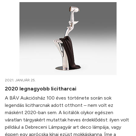
2021. JANUÁR 25.
2020 legnagyobb licitharcai
A BÁV Aukciósház 100 éves története során sok
legendás licitharcnak adott otthont – nem volt ez
másként 2020-ban sem. A licitálók olykor egészen
váratlan tárgyakért mutattak heves érdeklődést: ilyen volt
például a Debreceni Lámpagyár art deco lámpája, vagy
éppen egy aprócska kínai ezüst mokkáskanna. Íme a