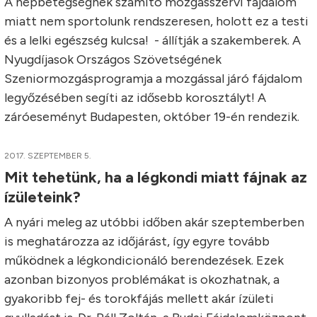
A népbetegségnek számító mozgásszervi fájdalom
miatt nem sportolunk rendszeresen, holott ez a testi
és a lelki egészség kulcsa! - állítják a szakemberek. A
Nyugdíjasok Országos Szövetségének
Szeniormozgásprogramja a mozgással járó fájdalom
legyőzésében segíti az idősebb korosztályt! A
záróeseményt Budapesten, október 19-én rendezik.
2017. SZEPTEMBER 5.
Mit tehetünk, ha a légkondi miatt fájnak az
ízületeink?
A nyári meleg az utóbbi időben akár szeptemberben
is meghatározza az időjárást, így egyre tovább
működnek a légkondicionáló berendezések. Ezek
azonban bizonyos problémákat is okozhatnak, a
gyakoribb fej- és torokfájás mellett akár ízületi