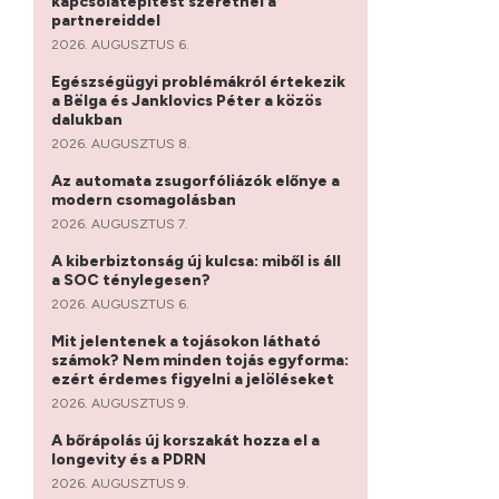
kapcsolatépítést szeretnél a
partnereiddel
2026. AUGUSZTUS 6.
Egészségügyi problémákról értekezik
a Bëlga és Janklovics Péter a közös
dalukban
2026. AUGUSZTUS 8.
Az automata zsugorfóliázók előnye a
modern csomagolásban
2026. AUGUSZTUS 7.
A kiberbiztonság új kulcsa: miből is áll
a SOC ténylegesen?
2026. AUGUSZTUS 6.
Mit jelentenek a tojásokon látható
számok? Nem minden tojás egyforma:
ezért érdemes figyelni a jelöléseket
2026. AUGUSZTUS 9.
A bőrápolás új korszakát hozza el a
longevity és a PDRN
2026. AUGUSZTUS 9.