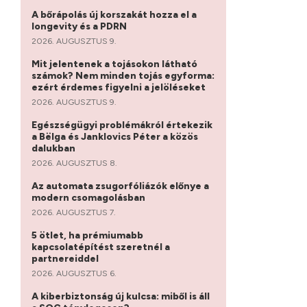
A bőrápolás új korszakát hozza el a
longevity és a PDRN
2026. AUGUSZTUS 9.
Mit jelentenek a tojásokon látható
számok? Nem minden tojás egyforma:
ezért érdemes figyelni a jelöléseket
2026. AUGUSZTUS 9.
Egészségügyi problémákról értekezik
a Bëlga és Janklovics Péter a közös
dalukban
2026. AUGUSZTUS 8.
Az automata zsugorfóliázók előnye a
modern csomagolásban
2026. AUGUSZTUS 7.
5 ötlet, ha prémiumabb
kapcsolatépítést szeretnél a
partnereiddel
2026. AUGUSZTUS 6.
A kiberbiztonság új kulcsa: miből is áll