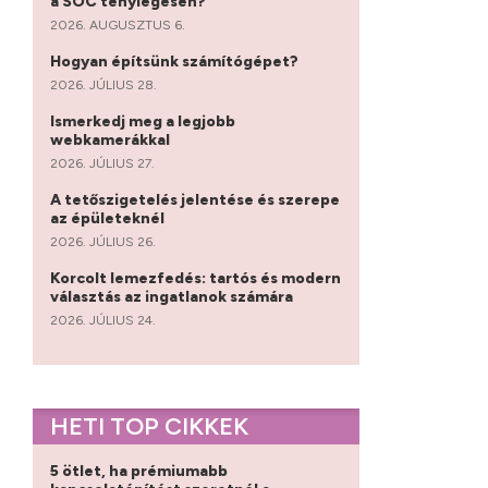
a SOC ténylegesen?
2026. AUGUSZTUS 6.
Hogyan építsünk számítógépet?
2026. JÚLIUS 28.
Ismerkedj meg a legjobb
webkamerákkal
2026. JÚLIUS 27.
A tetőszigetelés jelentése és szerepe
az épületeknél
2026. JÚLIUS 26.
Korcolt lemezfedés: tartós és modern
választás az ingatlanok számára
2026. JÚLIUS 24.
HETI TOP CIKKEK
5 ötlet, ha prémiumabb