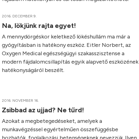
2016. DECEMBER 9.
Na, lökjünk rajta egyet!
A mennydörgéskor keletkező lökéshullám ma már a
gyógyításban is hatékony eszköz. Eitler Norbert, az
Oxygen Medical egészségügyi szakasszisztense a
modern fájdalomcsillapítás egyik alapvető eszközének
hatékonyságáról beszélt.
2016. NOVEMBER 16.
Zsibbad az ujjad? Ne tűrd!
Azokat a megbetegedéseket, amelyek a
munkavégzéssel egyértelműen összefüggésbe
hozhatók, foglalkozási betegségeknek nevezzük. Ilyen