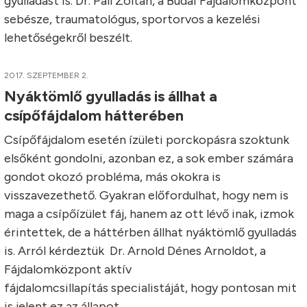
gyulladást is. Dr. Páll Zoltán, a Budai Fájdalomközpont
sebésze, traumatológus, sportorvos a kezelési
lehetőségekről beszélt.
2017. SZEPTEMBER 2.
Nyáktömlő gyulladás is állhat a
csípőfájdalom hátterében
Csípőfájdalom esetén ízületi porckopásra szoktunk
elsőként gondolni, azonban ez, a sok ember számára
gondot okozó probléma, más okokra is
visszavezethető. Gyakran előfordulhat, hogy nem is
maga a csípőízület fáj, hanem az ott lévő inak, izmok
érintettek, de a háttérben állhat nyáktömlő gyulladás
is. Arról kérdeztük Dr. Arnold Dénes Arnoldot, a
Fájdalomközpont aktív
fájdalomcsillapítás specialistáját, hogy pontosan mit
is jelent ez az állapot.