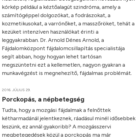
kórkép például a kéztőalagút szindróma, amely a
számítógéppel dolgozókat, a fodrászokat, a
kozmetikusokat, a varrónőket, a masszőröket, tehát a
kezüket intenzíven használókat érinti a
leggyakrabban. Dr. Arnold Dénes Arnold, a
Fájdalomközpont fájdalomcsillapítás specialistája
segít abban, hogy hogyan lehet tartósan
megszüntetni ezt a kellemetlen, nagyon gyakran a
munkavégzést is megnehezítő, fájdalmas problémát.
2016. JÚLIUS 29.
Porckopás, a népbetegség
Tudta, hogy a mozgási fájdalmak a felnőttek
kétharmadánál jelentkeznek, ráadásul minél idősebbek
leszünk, ez annál gyakoribb? A mozgásszervi
megbetegedések közül a porckopás ma már