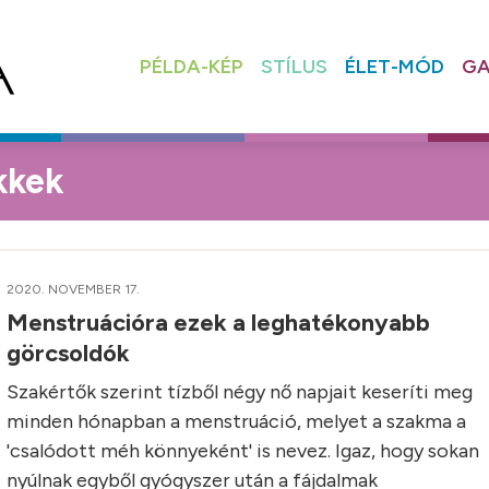
PÉLDA-KÉP
STÍLUS
ÉLET-MÓD
GA
kkek
2020. NOVEMBER 17.
Menstruációra ezek a leghatékonyabb
görcsoldók
Szakértők szerint tízből négy nő napjait keseríti meg
minden hónapban a menstruáció, melyet a szakma a
'csalódott méh könnyeként' is nevez. Igaz, hogy sokan
nyúlnak egyből gyógyszer után a fájdalmak