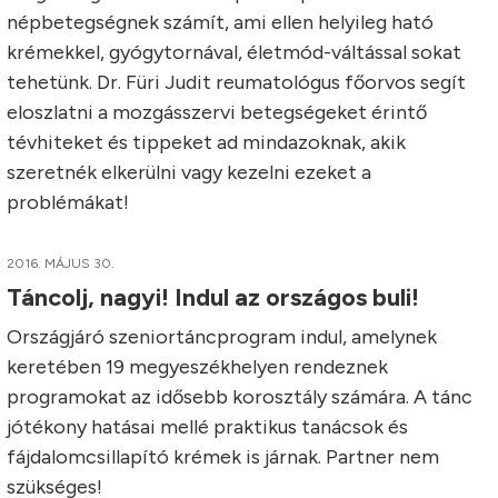
népbetegségnek számít, ami ellen helyileg ható
krémekkel, gyógytornával, életmód-váltással sokat
tehetünk. Dr. Füri Judit reumatológus főorvos segít
eloszlatni a mozgásszervi betegségeket érintő
tévhiteket és tippeket ad mindazoknak, akik
szeretnék elkerülni vagy kezelni ezeket a
problémákat!
2016. MÁJUS 30.
Táncolj, nagyi! Indul az országos buli!
Országjáró szeniortáncprogram indul, amelynek
keretében 19 megyeszékhelyen rendeznek
programokat az idősebb korosztály számára. A tánc
jótékony hatásai mellé praktikus tanácsok és
fájdalomcsillapító krémek is járnak. Partner nem
szükséges!