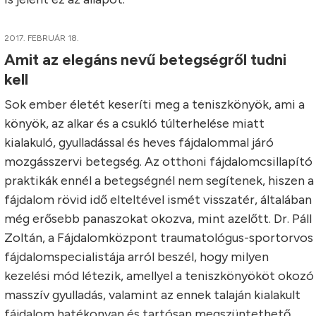
2017. FEBRUÁR 18.
Amit az elegáns nevű betegségről tudni
kell
Sok ember életét keseríti meg a teniszkönyök, ami a
könyök, az alkar és a csukló túlterhelése miatt
kialakuló, gyulladással és heves fájdalommal járó
mozgásszervi betegség. Az otthoni fájdalomcsillapító
praktikák ennél a betegségnél nem segítenek, hiszen a
fájdalom rövid idő elteltével ismét visszatér, általában
még erősebb panaszokat okozva, mint azelőtt. Dr. Páll
Zoltán, a Fájdalomközpont traumatológus-sportorvos
fájdalomspecialistája arról beszél, hogy milyen
kezelési mód létezik, amellyel a teniszkönyököt okozó
masszív gyulladás, valamint az ennek talaján kialakult
fájdalom hatékonyan és tartósan megszüntethető.