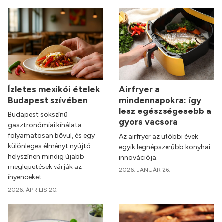
Ízletes mexikói ételek
Airfryer a
Budapest szívében
mindennapokra: így
lesz egészségesebb a
Budapest sokszínű
gyors vacsora
gasztronómiai kínálata
folyamatosan bővül, és egy
Az airfryer az utóbbi évek
különleges élményt nyújtó
egyik legnépszerűbb konyhai
helyszínen mindig újabb
innovációja.
meglepetések várják az
2026. JANUÁR 26.
ínyenceket.
2026. ÁPRILIS 20.