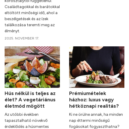
korosztálytól függetlenül.
Családtagokkal és barátokkal
eltöltött minőségi idő, ahol a
beszélgetések és az ízek
találkozása teremti meg az
élményt.
2025. NOVEMBER 17.
Hús nélkül is teljes az
Prémiumételek
élet? A vegetáriánus
házhoz: luxus vagy
életmód mögött
hétköznapi realitás?
Az utóbbi években
Ki ne örülne annak, ha minden
tapasztalható növekvő
nap éttermi minőségű
érdeklődés a húsmentes
fogásokat fogyaszthatna?