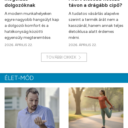
dolgozóknak
távon a drágább cipő?
A modern munkahelyeken
A tudatos vásárlás alapelve
egyre nagyobb hangsúlyt kap
szerint a termék árát nem a
a dolgozói komfort és a
kasszánál, hanem annak teljes
hatékonyság közötti
életciklusa alatt érdemes
egyensúly megteremtése.
mérni.
2026. ÁPRILIS 22.
2026. ÁPRILIS 22.
TOVÁBBI CIKKEK
ÉLET-MÓD