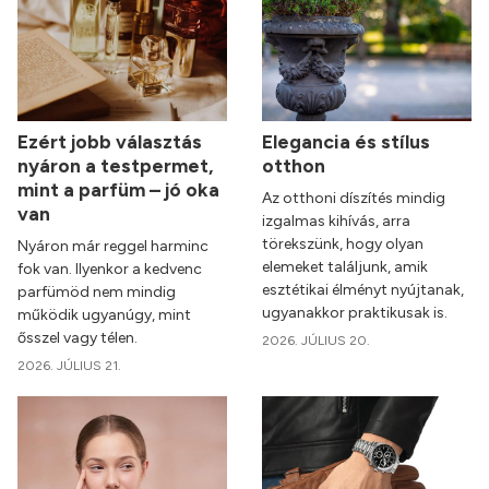
Ezért jobb választás
Elegancia és stílus
nyáron a testpermet,
otthon
mint a parfüm – jó oka
Az otthoni díszítés mindig
van
izgalmas kihívás, arra
törekszünk, hogy olyan
Nyáron már reggel harminc
elemeket találjunk, amik
fok van. Ilyenkor a kedvenc
esztétikai élményt nyújtanak,
parfümöd nem mindig
ugyanakkor praktikusak is.
működik ugyanúgy, mint
ősszel vagy télen.
2026. JÚLIUS 20.
2026. JÚLIUS 21.