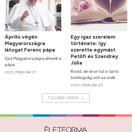
Április végén
Egy igaz szerelem
Magyarországra
története: így
látogat Ferenc pápa
szerette egymást
Petőfi és Szendrey
Újra Magyarországra érkezik a
Júlia
pápa.
Rövid, de síron túl is tartó
2023. FEBRUÁR 27.
boldogság volt az övék.
2023. FEBRUÁR 20.
TOVÁBBI CIKKEK