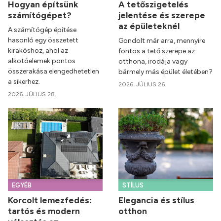
Hogyan építsünk
A tetőszigetelés
számítógépet?
jelentése és szerepe
az épületeknél
A számítógép építése
hasonló egy összetett
Gondolt már arra, mennyire
kirakóshoz, ahol az
fontos a tető szerepe az
alkotóelemek pontos
otthona, irodája vagy
összerakása elengedhetetlen
bármely más épület életében?
a sikerhez.
2026. JÚLIUS 26.
2026. JÚLIUS 28.
EGYÉB
STÍLUS
Korcolt lemezfedés:
Elegancia és stílus
tartós és modern
otthon