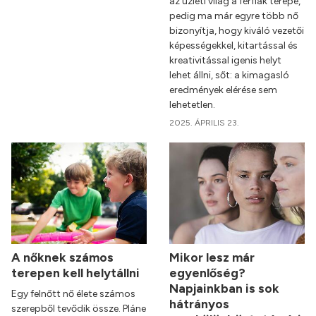
az üzleti világ a férfiak terepe,
pedig ma már egyre több nő
bizonyítja, hogy kiváló vezetői
képességekkel, kitartással és
kreativitással igenis helyt
lehet állni, sőt: a kimagasló
eredmények elérése sem
lehetetlen.
2025. ÁPRILIS 23.
A nőknek számos
Mikor lesz már
terepen kell helytállni
egyenlőség?
Napjainkban is sok
Egy felnőtt nő élete számos
hátrányos
szerepből tevődik össze. Pláne