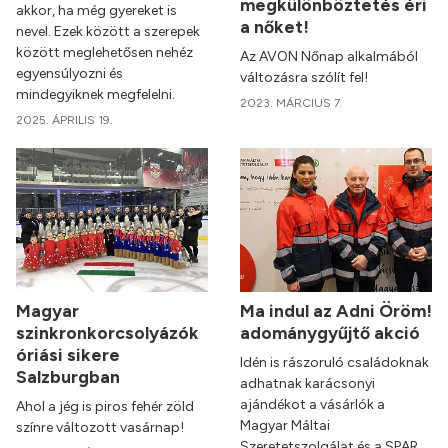
megkülönböztetés éri
akkor, ha még gyereket is
a nőket!
nevel. Ezek között a szerepek
között meglehetősen nehéz
Az AVON Nőnap alkalmából
egyensúlyozni és
változásra szólít fel!
mindegyiknek megfelelni.
2023. MÁRCIUS 7.
2025. ÁPRILIS 19.
Magyar
Ma indul az Adni Öröm!
szinkronkorcsolyázók
adománygyűjtő akció
óriási sikere
Idén is rászoruló családoknak
Salzburgban
adhatnak karácsonyi
ajándékot a vásárlók a
Ahol a jég is piros fehér zöld
Magyar Máltai
színre változott vasárnap!
Szeretetszolgálat és a SPAR