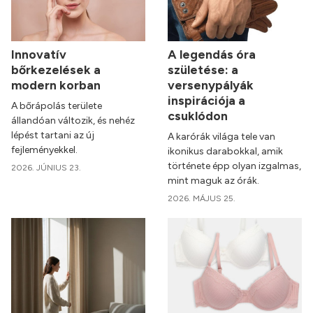
Innovatív
A legendás óra
bőrkezelések a
születése: a
modern korban
versenypályák
inspirációja a
A bőrápolás területe
csuklódon
állandóan változik, és nehéz
lépést tartani az új
A karórák világa tele van
fejleményekkel.
ikonikus darabokkal, amik
története épp olyan izgalmas,
2026. JÚNIUS 23.
mint maguk az órák.
2026. MÁJUS 25.