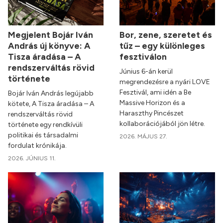
Megjelent Bojár Iván
Bor, zene, szeretet és
András új könyve: A
tűz – egy különleges
Tisza áradása – A
fesztiválon
rendszerváltás rövid
Június 6-án kerül
története
megrendezésre a nyári LOVE
Fesztivál, ami idén a Be
Bojár Iván András legújabb
Massive Horizon és a
kötete, A Tisza áradása – A
Haraszthy Pincészet
rendszerváltás rövid
kollaborációjából jön létre.
története egy rendkívüli
politikai és társadalmi
2026. MÁJUS 27.
fordulat krónikája.
2026. JÚNIUS 11.