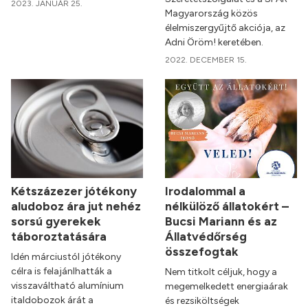
2023. JANUÁR 25.
Magyarország közös
élelmiszergyűjtő akciója, az
Adni Öröm! keretében.
2022. DECEMBER 15.
Kétszázezer jótékony
Irodalommal a
aludoboz ára jut nehéz
nélkülöző állatokért –
sorsú gyerekek
Bucsi Mariann és az
táboroztatására
Állatvédőrség
összefogtak
Idén márciustól jótékony
célra is felajánlhatták a
Nem titkolt céljuk, hogy a
visszaváltható alumínium
megemelkedett energiaárak
italdobozok árát a
és rezsiköltségek