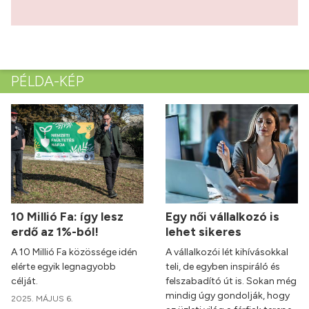
PÉLDA-KÉP
10 Millió Fa: így lesz
Egy női vállalkozó is
erdő az 1%-ból!
lehet sikeres
A 10 Millió Fa közössége idén
A vállalkozói lét kihívásokkal
elérte egyik legnagyobb
teli, de egyben inspiráló és
célját.
felszabadító út is. Sokan még
mindig úgy gondolják, hogy
2025. MÁJUS 6.