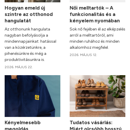
Hogyan emeld új
Női melltartók – A
szintre az otthonod
funkcionalitás és a
hangulatát
kényelem nyomában
Az otthonunk hangulata
Sok nő fejében él az elképzelés
nagyban befolyásolja a
arról a melltartóról, ami
mindennapjainkat: hatással
minden ruhához és minden
van a közérzetünkre, a
alkalomhoz megfelel.
pihenésünkre és még a
2026. MÁJUS 12.
produktivitásunkra is.
2026. MÁJUS 22.
Kényelmesebb
Tudatos vásárlás:
megoldás
Miért olcsóbb hosszú