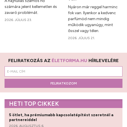
A hajhullás számos nő
számára jelent kellemetlen és
Nyáron már reggel harminc
zavaró problémát.
fok van. Ilyenkor a kedvenc
parfümöd nem mindig
2026. JÚLIUS 23.
működik ugyanúgy, mint
ősszel vagy télen.
2026. JÚLIUS 21.
FELIRATKOZÁS AZ
ÉLETFORMA.HU
HÍRLEVELÉRE
FELIRATKOZOM
HETI TOP CIKKEK
5 ötlet, ha prémiumabb kapcsolatépítést szeretnél a
partnereiddel
2026. AUGUSZTUS 6.