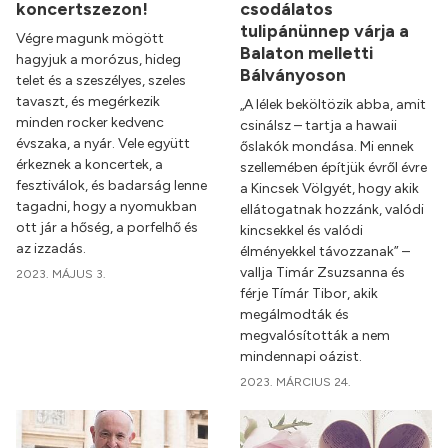
koncertszezon!
csodálatos
tulipánünnep várja a
Végre magunk mögött
Balaton melletti
hagyjuk a morózus, hideg
Bálványoson
telet és a szeszélyes, szeles
tavaszt, és megérkezik
„A lélek beköltözik abba, amit
minden rocker kedvenc
csinálsz – tartja a hawaii
évszaka, a nyár. Vele együtt
őslakók mondása. Mi ennek
érkeznek a koncertek, a
szellemében építjük évről évre
fesztiválok, és badarság lenne
a Kincsek Völgyét, hogy akik
tagadni, hogy a nyomukban
ellátogatnak hozzánk, valódi
ott jár a hőség, a porfelhő és
kincsekkel és valódi
az izzadás.
élményekkel távozzanak” –
vallja Timár Zsuzsanna és
2023. MÁJUS 3.
férje Tímár Tibor, akik
megálmodták és
megvalósították a nem
mindennapi oázist.
2023. MÁRCIUS 24.