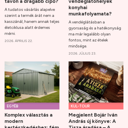
távon a drágább cipő?
vendéglátóhelyek
konyhai
A tudatos vásárlás alapelve
munkafolyamata?
szerint a termék árát nem a
kasszánál, hanem annak teljes
A vendéglátásban a
életciklusa alatt érdemes
gyorsaság és a hatékonyság
mérni.
ma már legalább olyan
fontos, mint az ételek
2026. ÁPRILIS 22.
minősége.
2026. JÚLIUS 23.
EGYÉB
KUL-TOUR
Komplex választás a
Megjelent Bojár Iván
modern
András új könyve: A
kertészkedéshez: fém
Tisza áradása – A