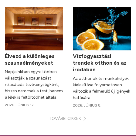
Élvezd a különleges
Vízfogyasztási
szaunaélményeket
trendek otthon és az
irodában
Napjainkban egyre többen
választják a szaunázást
Az otthonok és munkahelyek
relaxációs tevékenységként,
kialakítása folyamatosan
hiszen nemcsak a test, hanem
változik a felmerülő új igények
a lélek is feltöltődhet általa.
hatására.
2026. JÚNIUS 17.
2026. JÚNIUS 8.
TOVÁBBI CIKKEK