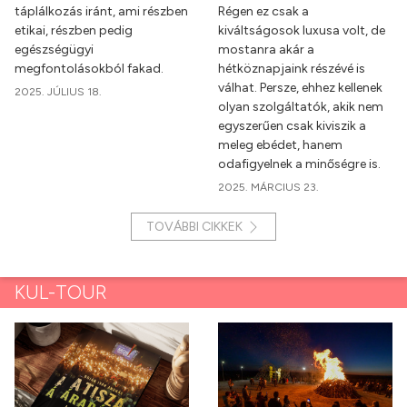
táplálkozás iránt, ami részben
Régen ez csak a
etikai, részben pedig
kiváltságosok luxusa volt, de
egészségügyi
mostanra akár a
megfontolásokból fakad.
hétköznapjaink részévé is
válhat. Persze, ehhez kellenek
2025. JÚLIUS 18.
olyan szolgáltatók, akik nem
egyszerűen csak kiviszik a
meleg ebédet, hanem
odafigyelnek a minőségre is.
2025. MÁRCIUS 23.
TOVÁBBI CIKKEK
KUL-TOUR