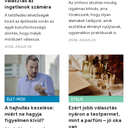
választás az
Az otthoni díszítés mindig
ingatlanok számára
izgalmas kihívás, arra
törekszünk, hogy olyan
A tetőfedési lehetőségek
elemeket találjunk, amik
közül az építkezés során az
esztétikai élményt nyújtanak,
egyik kulcsfontosságú
ugyanakkor praktikusak is.
döntés, hogy melyik
módszert válassza.
2026. JÚLIUS 20.
2026. JÚLIUS 24.
ÉLET-MÓD
STÍLUS
A hajhullás kezelése:
Ezért jobb választás
miért ne hagyja
nyáron a testpermet,
figyelmen kívül?
mint a parfüm – jó oka
van