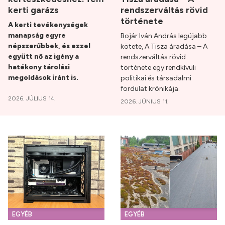
kerti garázs
rendszerváltás rövid
története
A kerti tevékenységek
manapság egyre
Bojár Iván András legújabb
népszerűbbek, és ezzel
kötete, A Tisza áradása – A
együtt nő az igény a
rendszerváltás rövid
hatékony tárolási
története egy rendkívüli
megoldások iránt is.
politikai és társadalmi
fordulat krónikája.
2026. JÚLIUS 14.
2026. JÚNIUS 11.
EGYÉB
EGYÉB