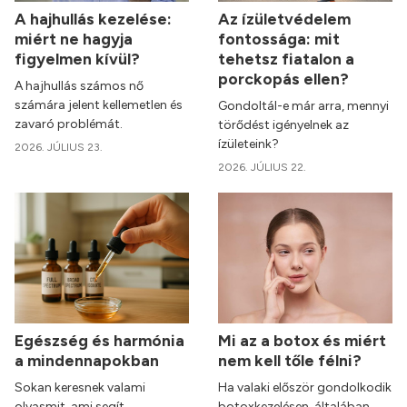
A hajhullás kezelése:
Az ízületvédelem
miért ne hagyja
fontossága: mit
figyelmen kívül?
tehetsz fiatalon a
porckopás ellen?
A hajhullás számos nő
számára jelent kellemetlen és
Gondoltál-e már arra, mennyi
zavaró problémát.
törődést igényelnek az
ízületeink?
2026. JÚLIUS 23.
2026. JÚLIUS 22.
Egészség és harmónia
Mi az a botox és miért
a mindennapokban
nem kell tőle félni?
Sokan keresnek valami
Ha valaki először gondolkodik
olyasmit, ami segít
botoxkezelésen, általában