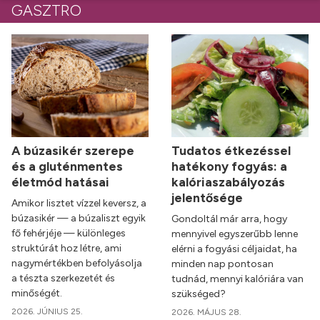
GASZTRO
A búzasikér szerepe
Tudatos étkezéssel
és a gluténmentes
hatékony fogyás: a
életmód hatásai
kalóriaszabályozás
jelentősége
Amikor lisztet vízzel keversz, a
búzasikér — a búzaliszt egyik
Gondoltál már arra, hogy
fő fehérjéje — különleges
mennyivel egyszerűbb lenne
struktúrát hoz létre, ami
elérni a fogyási céljaidat, ha
nagymértékben befolyásolja
minden nap pontosan
a tészta szerkezetét és
tudnád, mennyi kalóriára van
minőségét.
szükséged?
2026. JÚNIUS 25.
2026. MÁJUS 28.