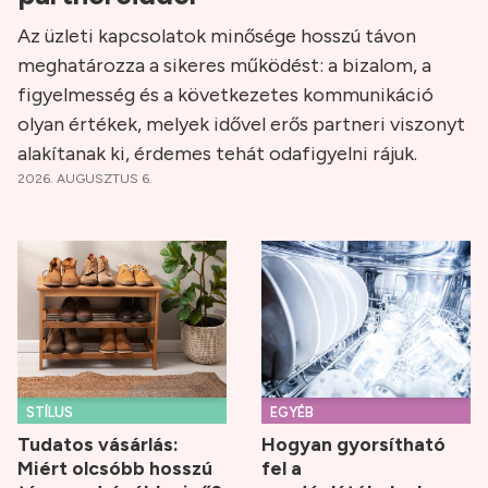
Az üzleti kapcsolatok minősége hosszú távon
meghatározza a sikeres működést: a bizalom, a
figyelmesség és a következetes kommunikáció
olyan értékek, melyek idővel erős partneri viszonyt
alakítanak ki, érdemes tehát odafigyelni rájuk.
2026. AUGUSZTUS 6.
STÍLUS
EGYÉB
Tudatos vásárlás:
Hogyan gyorsítható
Miért olcsóbb hosszú
fel a