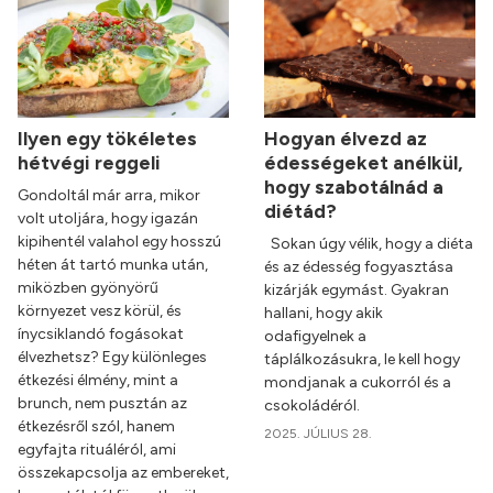
Ilyen egy tökéletes
Hogyan élvezd az
hétvégi reggeli
édességeket anélkül,
hogy szabotálnád a
Gondoltál már arra, mikor
diétád?
volt utoljára, hogy igazán
kipihentél valahol egy hosszú
Sokan úgy vélik, hogy a diéta
héten át tartó munka után,
és az édesség fogyasztása
miközben gyönyörű
kizárják egymást. Gyakran
környezet vesz körül, és
hallani, hogy akik
ínycsiklandó fogásokat
odafigyelnek a
élvezhetsz? Egy különleges
táplálkozásukra, le kell hogy
étkezési élmény, mint a
mondjanak a cukorról és a
brunch, nem pusztán az
csokoládéról.
étkezésről szól, hanem
2025. JÚLIUS 28.
egyfajta rituáléról, ami
összekapcsolja az embereket,