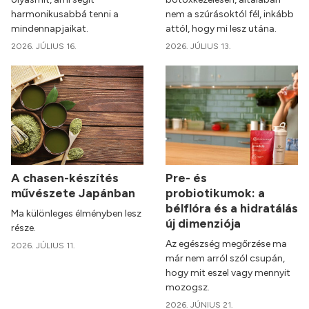
harmonikusabbá tenni a
nem a szúrásoktól fél, inkább
mindennapjaikat.
attól, hogy mi lesz utána.
2026. JÚLIUS 16.
2026. JÚLIUS 13.
A chasen-készítés
Pre- és
művészete Japánban
probiotikumok: a
bélflóra és a hidratálás
Ma különleges élményben lesz
új dimenziója
része.
Az egészség megőrzése ma
2026. JÚLIUS 11.
már nem arról szól csupán,
hogy mit eszel vagy mennyit
mozogsz.
2026. JÚNIUS 21.