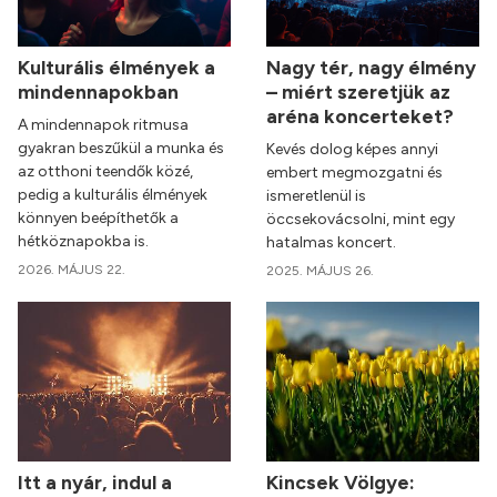
Kulturális élmények a
Nagy tér, nagy élmény
mindennapokban
– miért szeretjük az
aréna koncerteket?
A mindennapok ritmusa
gyakran beszűkül a munka és
Kevés dolog képes annyi
az otthoni teendők közé,
embert megmozgatni és
pedig a kulturális élmények
ismeretlenül is
könnyen beépíthetők a
öccsekovácsolni, mint egy
hétköznapokba is.
hatalmas koncert.
2026. MÁJUS 22.
2025. MÁJUS 26.
Itt a nyár, indul a
Kincsek Völgye: