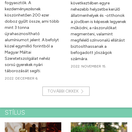
fogyasztók. A
következtében egyre
kezdeményezésnek
nehezebb helyzetbe kerülő
köszönhetően 200 ezer
állatmenhelyek és -otthonok
doboz gyűlt össze, ami több
a jövőben is képesek legyenek
mint 3 tonna
működni, a rászorulókat
újrahasznosítható
megmenteni, valamint
alumíniumot jelent. A befolyt
megfelelő színvonalú ellátást
közel egymillió forintból a
biztosíthassanak a
Magyar Máltai
befogadott jószágok
Szeretetszolgálat nehéz
számára.
sorsú gyerekek nyári
2022. NOVEMBER 15.
táborozását segíti.
2022. DECEMBER 6.
TOVÁBBI CIKKEK
STÍLUS