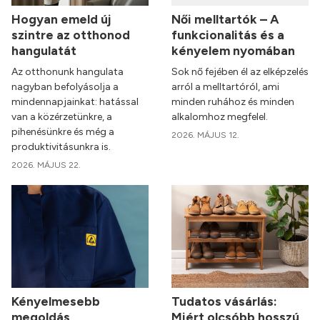
Hogyan emeld új
Női melltartók – A
szintre az otthonod
funkcionalitás és a
hangulatát
kényelem nyomában
Az otthonunk hangulata
Sok nő fejében él az elképzelés
nagyban befolyásolja a
arról a melltartóról, ami
mindennapjainkat: hatással
minden ruhához és minden
van a közérzetünkre, a
alkalomhoz megfelel.
pihenésünkre és még a
2026. MÁJUS 12.
produktivitásunkra is.
2026. MÁJUS 22.
Kényelmesebb
Tudatos vásárlás:
megoldás
Miért olcsóbb hosszú