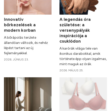
Innovatív
A legendás óra
bőrkezelések a
születése: a
modern korban
versenypályák
inspirációja a
A bőrápolás területe
csuklódon
állandóan változik, és nehéz
lépést tartani az új
A karórák világa tele van
fejleményekkel.
ikonikus darabokkal, amik
története épp olyan izgalmas,
2026. JÚNIUS 23.
mint maguk az órák.
2026. MÁJUS 25.