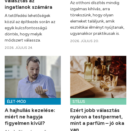
választás az
Az otthoni díszítés mindig
ingatlanok számára
izgalmas kihívás, arra
törekszünk, hogy olyan
A tetőfedési lehetőségek
elemeket találjunk, amik
közül az építkezés során az
esztétikai élményt nyújtanak,
egyik kulcsfontosságú
ugyanakkor praktikusak is.
döntés, hogy melyik
módszert válassza.
2026. JÚLIUS 20.
2026. JÚLIUS 24.
ÉLET-MÓD
STÍLUS
A hajhullás kezelése:
Ezért jobb választás
miért ne hagyja
nyáron a testpermet,
figyelmen kívül?
mint a parfüm – jó oka
van