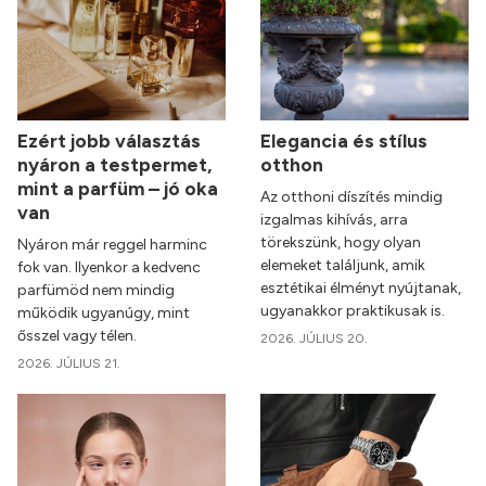
Ezért jobb választás
Elegancia és stílus
nyáron a testpermet,
otthon
mint a parfüm – jó oka
Az otthoni díszítés mindig
van
izgalmas kihívás, arra
törekszünk, hogy olyan
Nyáron már reggel harminc
elemeket találjunk, amik
fok van. Ilyenkor a kedvenc
esztétikai élményt nyújtanak,
parfümöd nem mindig
ugyanakkor praktikusak is.
működik ugyanúgy, mint
ősszel vagy télen.
2026. JÚLIUS 20.
2026. JÚLIUS 21.