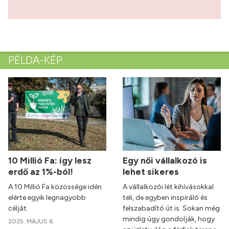
PÉLDA-KÉP
10 Millió Fa: így lesz
Egy női vállalkozó is
erdő az 1%-ból!
lehet sikeres
A 10 Millió Fa közössége idén
A vállalkozói lét kihívásokkal
elérte egyik legnagyobb
teli, de egyben inspiráló és
célját.
felszabadító út is. Sokan még
mindig úgy gondolják, hogy
2025. MÁJUS 6.