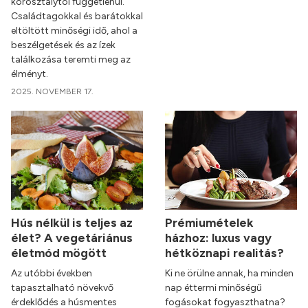
korosztálytól függetlenül.
Családtagokkal és barátokkal
eltöltött minőségi idő, ahol a
beszélgetések és az ízek
találkozása teremti meg az
élményt.
2025. NOVEMBER 17.
Hús nélkül is teljes az
Prémiumételek
élet? A vegetáriánus
házhoz: luxus vagy
életmód mögött
hétköznapi realitás?
Az utóbbi években
Ki ne örülne annak, ha minden
tapasztalható növekvő
nap éttermi minőségű
érdeklődés a húsmentes
fogásokat fogyaszthatna?