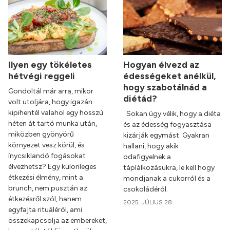
Ilyen egy tökéletes
Hogyan élvezd az
hétvégi reggeli
édességeket anélkül,
hogy szabotálnád a
Gondoltál már arra, mikor
diétád?
volt utoljára, hogy igazán
kipihentél valahol egy hosszú
Sokan úgy vélik, hogy a diéta
héten át tartó munka után,
és az édesség fogyasztása
miközben gyönyörű
kizárják egymást. Gyakran
környezet vesz körül, és
hallani, hogy akik
ínycsiklandó fogásokat
odafigyelnek a
élvezhetsz? Egy különleges
táplálkozásukra, le kell hogy
étkezési élmény, mint a
mondjanak a cukorról és a
brunch, nem pusztán az
csokoládéról.
étkezésről szól, hanem
2025. JÚLIUS 28.
egyfajta rituáléról, ami
összekapcsolja az embereket,