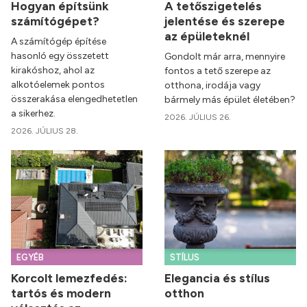
Hogyan építsünk
A tetőszigetelés
számítógépet?
jelentése és szerepe
az épületeknél
A számítógép építése
hasonló egy összetett
Gondolt már arra, mennyire
kirakóshoz, ahol az
fontos a tető szerepe az
alkotóelemek pontos
otthona, irodája vagy
összerakása elengedhetetlen
bármely más épület életében?
a sikerhez.
2026. JÚLIUS 26.
2026. JÚLIUS 28.
EGYÉB
STÍLUS
Korcolt lemezfedés:
Elegancia és stílus
tartós és modern
otthon