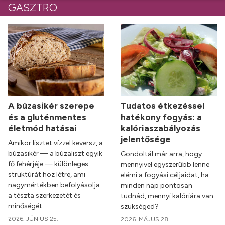
GASZTRO
A búzasikér szerepe
Tudatos étkezéssel
és a gluténmentes
hatékony fogyás: a
életmód hatásai
kalóriaszabályozás
jelentősége
Amikor lisztet vízzel keversz, a
búzasikér — a búzaliszt egyik
Gondoltál már arra, hogy
fő fehérjéje — különleges
mennyivel egyszerűbb lenne
struktúrát hoz létre, ami
elérni a fogyási céljaidat, ha
nagymértékben befolyásolja
minden nap pontosan
a tészta szerkezetét és
tudnád, mennyi kalóriára van
minőségét.
szükséged?
2026. JÚNIUS 25.
2026. MÁJUS 28.