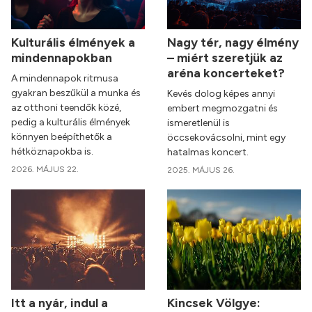
Kulturális élmények a
Nagy tér, nagy élmény
mindennapokban
– miért szeretjük az
aréna koncerteket?
A mindennapok ritmusa
gyakran beszűkül a munka és
Kevés dolog képes annyi
az otthoni teendők közé,
embert megmozgatni és
pedig a kulturális élmények
ismeretlenül is
könnyen beépíthetők a
öccsekovácsolni, mint egy
hétköznapokba is.
hatalmas koncert.
2026. MÁJUS 22.
2025. MÁJUS 26.
Itt a nyár, indul a
Kincsek Völgye: