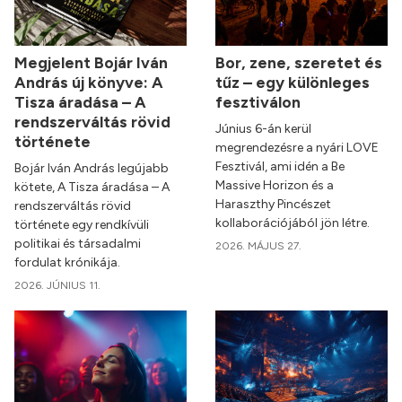
Megjelent Bojár Iván
Bor, zene, szeretet és
András új könyve: A
tűz – egy különleges
Tisza áradása – A
fesztiválon
rendszerváltás rövid
Június 6-án kerül
története
megrendezésre a nyári LOVE
Fesztivál, ami idén a Be
Bojár Iván András legújabb
Massive Horizon és a
kötete, A Tisza áradása – A
Haraszthy Pincészet
rendszerváltás rövid
kollaborációjából jön létre.
története egy rendkívüli
politikai és társadalmi
2026. MÁJUS 27.
fordulat krónikája.
2026. JÚNIUS 11.