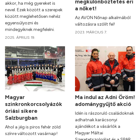
megkülönböztetés éri
akkor, ha még gyereket is
a nőket!
nevel. Ezek között a szerepek
között meglehetősen nehéz
Az AVON Nőnap alkalmából
egyensúlyozni és
változásra szólít fel!
mindegyiknek megfelelni.
2023. MÁRCIUS 7.
2025. ÁPRILIS 19.
Magyar
Ma indul az Adni Öröm!
szinkronkorcsolyázók
adománygyűjtő akció
óriási sikere
Idén is rászoruló családoknak
Salzburgban
adhatnak karácsonyi
ajándékot a vásárlók a
Ahol a jég is piros fehér zöld
Magyar Máltai
színre változott vasárnap!
Szeretetszolgálat és a SPAR