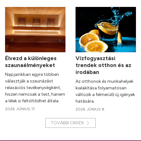
Élvezd a különleges
Vízfogyasztási
szaunaélményeket
trendek otthon és az
irodában
Napjainkban egyre többen
választják a szaunázást
Az otthonok és munkahelyek
relaxációs tevékenységként,
kialakítása folyamatosan
hiszen nemcsak a test, hanem
változik a felmerülő új igények
a lélek is feltöltődhet általa.
hatására.
2026. JÚNIUS 17.
2026. JÚNIUS 8.
TOVÁBBI CIKKEK