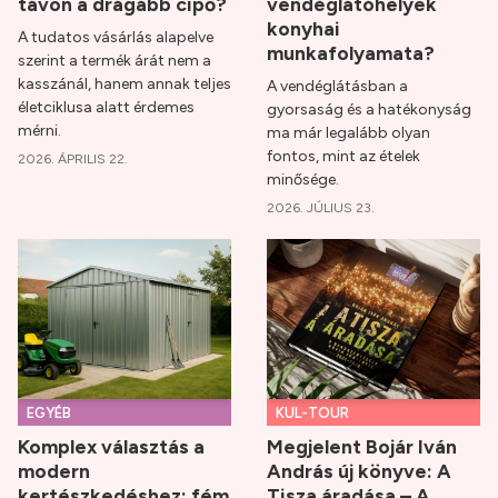
távon a drágább cipő?
vendéglátóhelyek
konyhai
A tudatos vásárlás alapelve
munkafolyamata?
szerint a termék árát nem a
kasszánál, hanem annak teljes
A vendéglátásban a
életciklusa alatt érdemes
gyorsaság és a hatékonyság
mérni.
ma már legalább olyan
fontos, mint az ételek
2026. ÁPRILIS 22.
minősége.
2026. JÚLIUS 23.
EGYÉB
KUL-TOUR
Komplex választás a
Megjelent Bojár Iván
modern
András új könyve: A
kertészkedéshez: fém
Tisza áradása – A