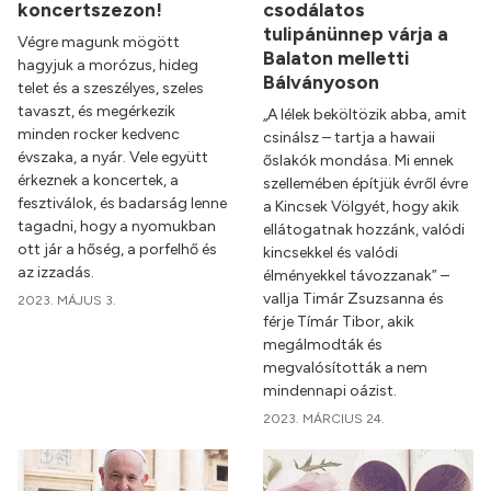
koncertszezon!
csodálatos
tulipánünnep várja a
Végre magunk mögött
Balaton melletti
hagyjuk a morózus, hideg
Bálványoson
telet és a szeszélyes, szeles
tavaszt, és megérkezik
„A lélek beköltözik abba, amit
minden rocker kedvenc
csinálsz – tartja a hawaii
évszaka, a nyár. Vele együtt
őslakók mondása. Mi ennek
érkeznek a koncertek, a
szellemében építjük évről évre
fesztiválok, és badarság lenne
a Kincsek Völgyét, hogy akik
tagadni, hogy a nyomukban
ellátogatnak hozzánk, valódi
ott jár a hőség, a porfelhő és
kincsekkel és valódi
az izzadás.
élményekkel távozzanak” –
vallja Timár Zsuzsanna és
2023. MÁJUS 3.
férje Tímár Tibor, akik
megálmodták és
megvalósították a nem
mindennapi oázist.
2023. MÁRCIUS 24.