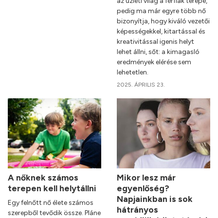
az üzleti világ a férfiak terepe,
pedig ma már egyre több nő
bizonyítja, hogy kiváló vezetői
képességekkel, kitartással és
kreativitással igenis helyt
lehet állni, sőt: a kimagasló
eredmények elérése sem
lehetetlen.
2025. ÁPRILIS 23.
A nőknek számos
Mikor lesz már
terepen kell helytállni
egyenlőség?
Napjainkban is sok
Egy felnőtt nő élete számos
hátrányos
szerepből tevődik össze. Pláne