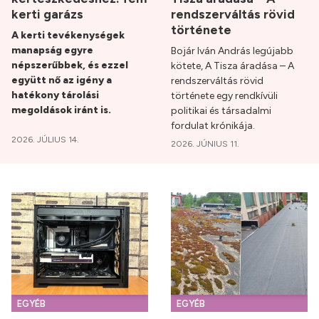
kerti garázs
rendszerváltás rövid
története
A kerti tevékenységek
manapság egyre
Bojár Iván András legújabb
népszerűbbek, és ezzel
kötete, A Tisza áradása – A
együtt nő az igény a
rendszerváltás rövid
hatékony tárolási
története egy rendkívüli
megoldások iránt is.
politikai és társadalmi
fordulat krónikája.
2026. JÚLIUS 14.
2026. JÚNIUS 11.
EGYÉB
EGYÉB