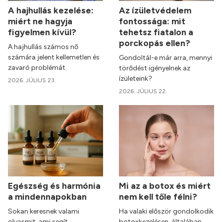
A hajhullás kezelése:
Az ízületvédelem
miért ne hagyja
fontossága: mit
figyelmen kívül?
tehetsz fiatalon a
porckopás ellen?
A hajhullás számos nő
számára jelent kellemetlen és
Gondoltál-e már arra, mennyi
zavaró problémát.
törődést igényelnek az
ízületeink?
2026. JÚLIUS 23.
2026. JÚLIUS 22.
Egészség és harmónia
Mi az a botox és miért
a mindennapokban
nem kell tőle félni?
Sokan keresnek valami
Ha valaki először gondolkodik
olyasmit, ami segít
botoxkezelésen, általában