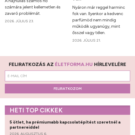
A hajhullás számos nő
számára jelent kellemetlen és
Nyáron már reggel harminc
zavaró problémát.
fok van. Ilyenkor a kedvenc
parfümöd nem mindig
2026. JÚLIUS 23.
működik ugyanúgy, mint
ősszel vagy télen.
2026. JÚLIUS 21.
FELIRATKOZÁS AZ
ÉLETFORMA.HU
HÍRLEVELÉRE
FELIRATKOZOM
HETI TOP CIKKEK
5 ötlet, ha prémiumabb kapcsolatépítést szeretnél a
partnereiddel
2026. AUGUSZTUS 6.