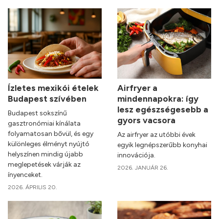
Ízletes mexikói ételek
Airfryer a
Budapest szívében
mindennapokra: így
lesz egészségesebb a
Budapest sokszínű
gyors vacsora
gasztronómiai kínálata
folyamatosan bővül, és egy
Az airfryer az utóbbi évek
különleges élményt nyújtó
egyik legnépszerűbb konyhai
helyszínen mindig újabb
innovációja.
meglepetések várják az
2026. JANUÁR 26.
ínyenceket.
2026. ÁPRILIS 20.