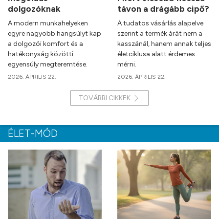
dolgozóknak
távon a drágább cipő?
A modern munkahelyeken
A tudatos vásárlás alapelve
egyre nagyobb hangsúlyt kap
szerint a termék árát nem a
a dolgozói komfort és a
kasszánál, hanem annak teljes
hatékonyság közötti
életciklusa alatt érdemes
egyensúly megteremtése.
mérni.
2026. ÁPRILIS 22.
2026. ÁPRILIS 22.
TOVÁBBI CIKKEK
ÉLET-MÓD