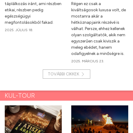
táplálkozás iránt, ami részben
Régen ez csak a
etikai, részben pedig
kiváltságosok luxusa volt, de
egészségügyi
mostanra akár a
megfontolásokból fakad.
hétköznapjaink részévé is
válhat. Persze, ehhez kellenek
2025. JÚLIUS 18.
olyan szolgáltatók, akik nem
egyszerűen csak kiviszik a
meleg ebédet, hanem
odafigyelnek a minőségre is.
2025. MÁRCIUS 23.
TOVÁBBI CIKKEK
KUL-TOUR