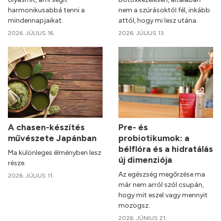
harmonikusabbá tenni a
nem a szúrásoktól fél, inkább
mindennapjaikat.
attól, hogy mi lesz utána.
2026. JÚLIUS 16.
2026. JÚLIUS 13.
A chasen-készítés
Pre- és
művészete Japánban
probiotikumok: a
bélflóra és a hidratálás
Ma különleges élményben lesz
új dimenziója
része.
Az egészség megőrzése ma
2026. JÚLIUS 11.
már nem arról szól csupán,
hogy mit eszel vagy mennyit
mozogsz.
2026. JÚNIUS 21.