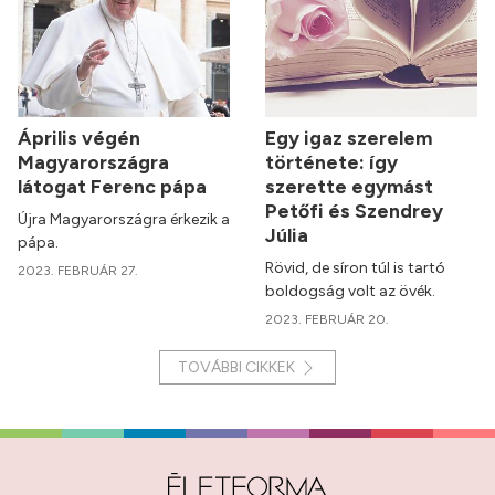
Április végén
Egy igaz szerelem
Magyarországra
története: így
látogat Ferenc pápa
szerette egymást
Petőfi és Szendrey
Újra Magyarországra érkezik a
Júlia
pápa.
Rövid, de síron túl is tartó
2023. FEBRUÁR 27.
boldogság volt az övék.
2023. FEBRUÁR 20.
TOVÁBBI CIKKEK