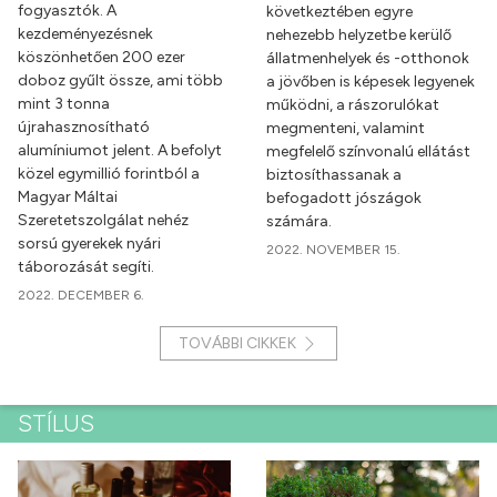
fogyasztók. A
következtében egyre
kezdeményezésnek
nehezebb helyzetbe kerülő
köszönhetően 200 ezer
állatmenhelyek és -otthonok
doboz gyűlt össze, ami több
a jövőben is képesek legyenek
mint 3 tonna
működni, a rászorulókat
újrahasznosítható
megmenteni, valamint
alumíniumot jelent. A befolyt
megfelelő színvonalú ellátást
közel egymillió forintból a
biztosíthassanak a
Magyar Máltai
befogadott jószágok
Szeretetszolgálat nehéz
számára.
sorsú gyerekek nyári
2022. NOVEMBER 15.
táborozását segíti.
2022. DECEMBER 6.
TOVÁBBI CIKKEK
STÍLUS