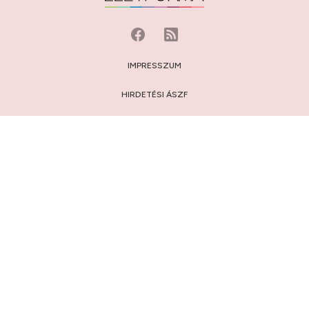
IMPRESSZUM
HIRDETÉSI ÁSZF
MÉDIAAJÁNLAT
JOGI NYILATKOZAT
HOZZÁSZÓLÁSI SZABÁLYZAT
ADATVÉDELEM:
TÁJÉKOZTATÓ
/
BEÁLLÍTÁSOK
© 2009-2026 Privátbankár.hu Kft.
FELIRATKOZÁS AZ ÉLETFORMA.HU HÍRLEVELÉRE