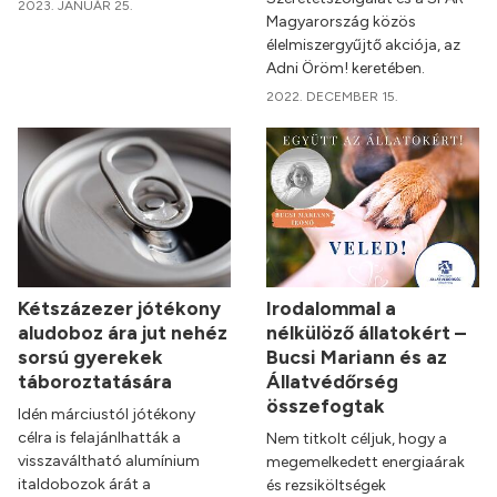
2023. JANUÁR 25.
Magyarország közös
élelmiszergyűjtő akciója, az
Adni Öröm! keretében.
2022. DECEMBER 15.
Kétszázezer jótékony
Irodalommal a
aludoboz ára jut nehéz
nélkülöző állatokért –
sorsú gyerekek
Bucsi Mariann és az
táboroztatására
Állatvédőrség
összefogtak
Idén márciustól jótékony
célra is felajánlhatták a
Nem titkolt céljuk, hogy a
visszaváltható alumínium
megemelkedett energiaárak
italdobozok árát a
és rezsiköltségek