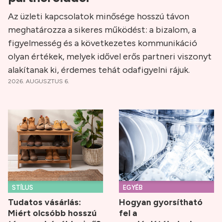
Az üzleti kapcsolatok minősége hosszú távon
meghatározza a sikeres működést: a bizalom, a
figyelmesség és a következetes kommunikáció
olyan értékek, melyek idővel erős partneri viszonyt
alakítanak ki, érdemes tehát odafigyelni rájuk.
2026. AUGUSZTUS 6.
STÍLUS
EGYÉB
Tudatos vásárlás:
Hogyan gyorsítható
Miért olcsóbb hosszú
fel a