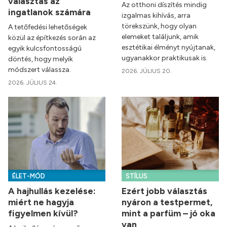
választás az
Az otthoni díszítés mindig
ingatlanok számára
izgalmas kihívás, arra
törekszünk, hogy olyan
A tetőfedési lehetőségek
elemeket találjunk, amik
közül az építkezés során az
esztétikai élményt nyújtanak,
egyik kulcsfontosságú
ugyanakkor praktikusak is.
döntés, hogy melyik
módszert válassza.
2026. JÚLIUS 20.
2026. JÚLIUS 24.
ÉLET-MÓD
STÍLUS
A hajhullás kezelése:
Ezért jobb választás
miért ne hagyja
nyáron a testpermet,
figyelmen kívül?
mint a parfüm – jó oka
van