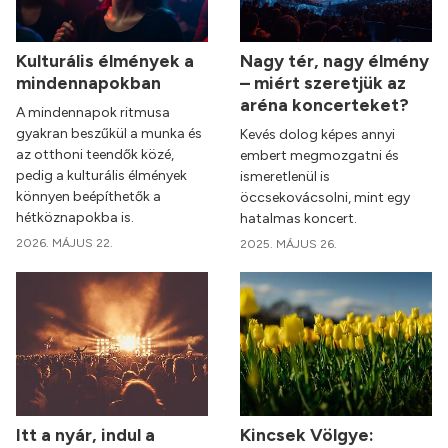
Kulturális élmények a
Nagy tér, nagy élmény
mindennapokban
– miért szeretjük az
aréna koncerteket?
A mindennapok ritmusa
gyakran beszűkül a munka és
Kevés dolog képes annyi
az otthoni teendők közé,
embert megmozgatni és
pedig a kulturális élmények
ismeretlenül is
könnyen beépíthetők a
öccsekovácsolni, mint egy
hétköznapokba is.
hatalmas koncert.
2026. MÁJUS 22.
2025. MÁJUS 26.
Itt a nyár, indul a
Kincsek Völgye: