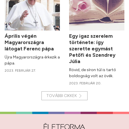
Április végén
Egy igaz szerelem
Magyarországra
története: így
látogat Ferenc pápa
szerette egymást
Petőfi és Szendrey
Újra Magyarországra érkezik a
Júlia
pápa.
Rövid, de síron túl is tartó
2023. FEBRUÁR 27.
boldogság volt az övék.
2023. FEBRUÁR 20.
TOVÁBBI CIKKEK