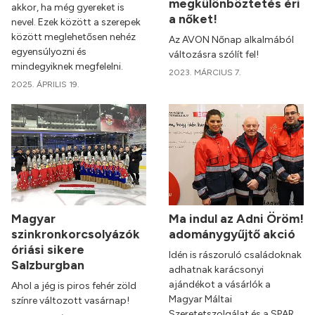
megkülönböztetés éri
akkor, ha még gyereket is
a nőket!
nevel. Ezek között a szerepek
között meglehetősen nehéz
Az AVON Nőnap alkalmából
egyensúlyozni és
változásra szólít fel!
mindegyiknek megfelelni.
2023. MÁRCIUS 7.
2025. ÁPRILIS 19.
Magyar
Ma indul az Adni Öröm!
szinkronkorcsolyázók
adománygyűjtő akció
óriási sikere
Idén is rászoruló családoknak
Salzburgban
adhatnak karácsonyi
ajándékot a vásárlók a
Ahol a jég is piros fehér zöld
Magyar Máltai
színre változott vasárnap!
Szeretetszolgálat és a SPAR