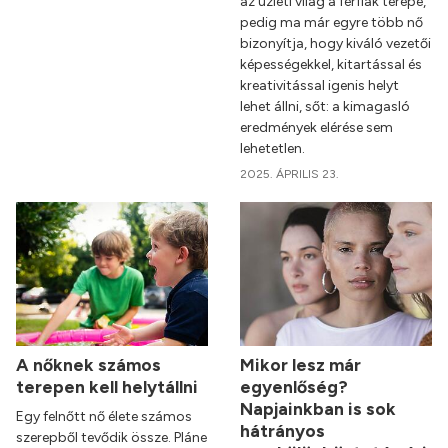
az üzleti világ a férfiak terepe,
pedig ma már egyre több nő
bizonyítja, hogy kiváló vezetői
képességekkel, kitartással és
kreativitással igenis helyt
lehet állni, sőt: a kimagasló
eredmények elérése sem
lehetetlen.
2025. ÁPRILIS 23.
A nőknek számos
Mikor lesz már
terepen kell helytállni
egyenlőség?
Napjainkban is sok
Egy felnőtt nő élete számos
hátrányos
szerepből tevődik össze. Pláne