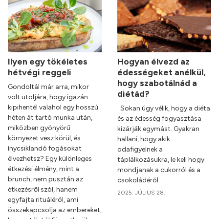
Ilyen egy tökéletes
Hogyan élvezd az
hétvégi reggeli
édességeket anélkül,
hogy szabotálnád a
Gondoltál már arra, mikor
diétád?
volt utoljára, hogy igazán
kipihentél valahol egy hosszú
Sokan úgy vélik, hogy a diéta
héten át tartó munka után,
és az édesség fogyasztása
miközben gyönyörű
kizárják egymást. Gyakran
környezet vesz körül, és
hallani, hogy akik
ínycsiklandó fogásokat
odafigyelnek a
élvezhetsz? Egy különleges
táplálkozásukra, le kell hogy
étkezési élmény, mint a
mondjanak a cukorról és a
brunch, nem pusztán az
csokoládéról.
étkezésről szól, hanem
2025. JÚLIUS 28.
egyfajta rituáléról, ami
összekapcsolja az embereket,