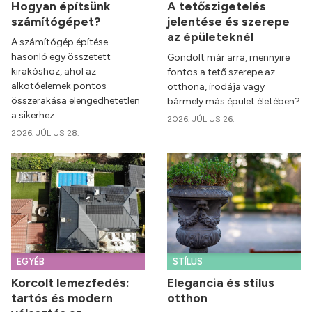
Hogyan építsünk
A tetőszigetelés
számítógépet?
jelentése és szerepe
az épületeknél
A számítógép építése
hasonló egy összetett
Gondolt már arra, mennyire
kirakóshoz, ahol az
fontos a tető szerepe az
alkotóelemek pontos
otthona, irodája vagy
összerakása elengedhetetlen
bármely más épület életében?
a sikerhez.
2026. JÚLIUS 26.
2026. JÚLIUS 28.
EGYÉB
STÍLUS
Korcolt lemezfedés:
Elegancia és stílus
tartós és modern
otthon