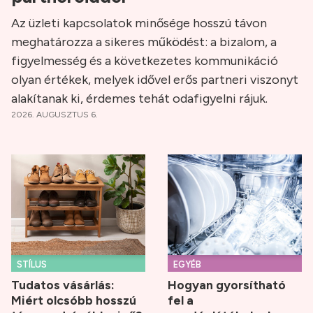
Az üzleti kapcsolatok minősége hosszú távon
meghatározza a sikeres működést: a bizalom, a
figyelmesség és a következetes kommunikáció
olyan értékek, melyek idővel erős partneri viszonyt
alakítanak ki, érdemes tehát odafigyelni rájuk.
2026. AUGUSZTUS 6.
STÍLUS
EGYÉB
Tudatos vásárlás:
Hogyan gyorsítható
Miért olcsóbb hosszú
fel a