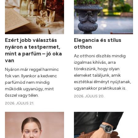
Ezért jobb választás
Elegancia és stílus
nyáron a testpermet,
otthon
mint a parfüm – jó oka
Az otthoni díszítés mindig
van
izgalmas kihívás, arra
törekszünk, hogy olyan
Nyáron már reggel harminc
elemeket találjunk, amik
fok van. Ilyenkor a kedvenc
esztétikai élményt nyújtanak,
parfümöd nem mindig
ugyanakkor praktikusak is.
működik ugyanúgy, mint
ősszel vagy télen.
2026. JÚLIUS 20.
2026. JÚLIUS 21.