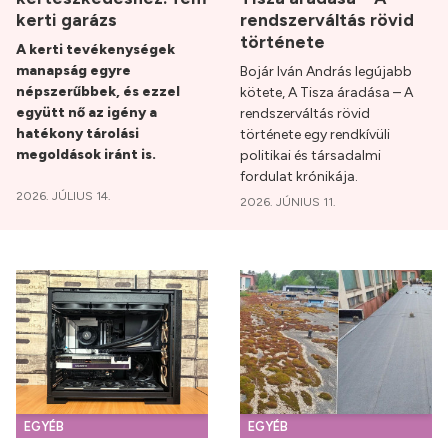
kerti garázs
rendszerváltás rövid
története
A kerti tevékenységek
manapság egyre
Bojár Iván András legújabb
népszerűbbek, és ezzel
kötete, A Tisza áradása – A
együtt nő az igény a
rendszerváltás rövid
hatékony tárolási
története egy rendkívüli
megoldások iránt is.
politikai és társadalmi
fordulat krónikája.
2026. JÚLIUS 14.
2026. JÚNIUS 11.
EGYÉB
EGYÉB