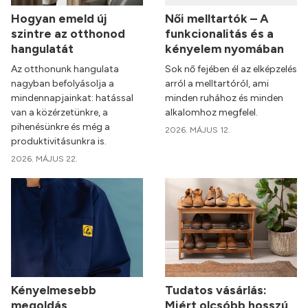
Hogyan emeld új
Női melltartók – A
szintre az otthonod
funkcionalitás és a
hangulatát
kényelem nyomában
Az otthonunk hangulata
Sok nő fejében él az elképzelés
nagyban befolyásolja a
arról a melltartóról, ami
mindennapjainkat: hatással
minden ruhához és minden
van a közérzetünkre, a
alkalomhoz megfelel.
pihenésünkre és még a
2026. MÁJUS 12.
produktivitásunkra is.
2026. MÁJUS 22.
Kényelmesebb
Tudatos vásárlás:
megoldás
Miért olcsóbb hosszú