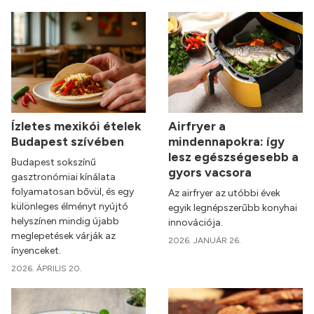
Ízletes mexikói ételek
Airfryer a
Budapest szívében
mindennapokra: így
lesz egészségesebb a
Budapest sokszínű
gyors vacsora
gasztronómiai kínálata
folyamatosan bővül, és egy
Az airfryer az utóbbi évek
különleges élményt nyújtó
egyik legnépszerűbb konyhai
helyszínen mindig újabb
innovációja.
meglepetések várják az
2026. JANUÁR 26.
ínyenceket.
2026. ÁPRILIS 20.