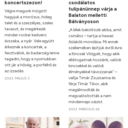
koncertszezon!
csodálatos
tulipánünnep várja a
Végre magunk mögött
Balaton melletti
hagyjuk a morózus, hideg
Bálványoson
telet és a szeszélyes, szeles
tavaszt, és megérkezik
„A lélek beköltözik abba, amit
minden rocker kedvenc
csinálsz – tartja a hawaii
évszaka, a nyár. Vele együtt
őslakók mondása. Mi ennek
érkeznek a koncertek, a
szellemében építjük évről évre
fesztiválok, és badarság lenne
a Kincsek Völgyét, hogy akik
tagadni, hogy a nyomukban
ellátogatnak hozzánk, valódi
ott jár a hőség, a porfelhő és
kincsekkel és valódi
az izzadás.
élményekkel távozzanak” –
vallja Timár Zsuzsanna és
2023. MÁJUS 3.
férje Tímár Tibor, akik
megálmodták és
megvalósították a nem
mindennapi oázist.
2023. MÁRCIUS 24.