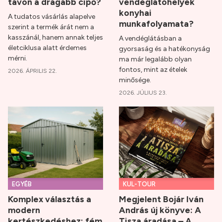
távon a drágább cipő?
vendéglátóhelyek
konyhai
A tudatos vásárlás alapelve
munkafolyamata?
szerint a termék árát nem a
kasszánál, hanem annak teljes
A vendéglátásban a
életciklusa alatt érdemes
gyorsaság és a hatékonyság
mérni.
ma már legalább olyan
fontos, mint az ételek
2026. ÁPRILIS 22.
minősége.
2026. JÚLIUS 23.
EGYÉB
KUL-TOUR
Komplex választás a
Megjelent Bojár Iván
modern
András új könyve: A
kertészkedéshez: fém
Tisza áradása – A