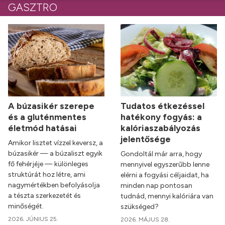
GASZTRO
A búzasikér szerepe
Tudatos étkezéssel
és a gluténmentes
hatékony fogyás: a
életmód hatásai
kalóriaszabályozás
jelentősége
Amikor lisztet vízzel keversz, a
búzasikér — a búzaliszt egyik
Gondoltál már arra, hogy
fő fehérjéje — különleges
mennyivel egyszerűbb lenne
struktúrát hoz létre, ami
elérni a fogyási céljaidat, ha
nagymértékben befolyásolja
minden nap pontosan
a tészta szerkezetét és
tudnád, mennyi kalóriára van
minőségét.
szükséged?
2026. JÚNIUS 25.
2026. MÁJUS 28.