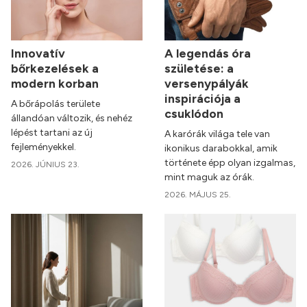
Innovatív
A legendás óra
bőrkezelések a
születése: a
modern korban
versenypályák
inspirációja a
A bőrápolás területe
csuklódon
állandóan változik, és nehéz
lépést tartani az új
A karórák világa tele van
fejleményekkel.
ikonikus darabokkal, amik
története épp olyan izgalmas,
2026. JÚNIUS 23.
mint maguk az órák.
2026. MÁJUS 25.