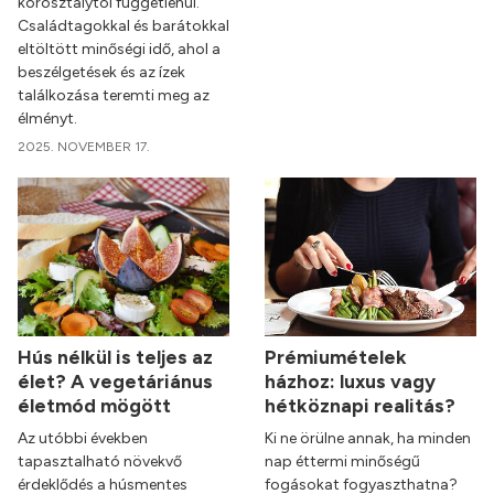
korosztálytól függetlenül.
Családtagokkal és barátokkal
eltöltött minőségi idő, ahol a
beszélgetések és az ízek
találkozása teremti meg az
élményt.
2025. NOVEMBER 17.
Hús nélkül is teljes az
Prémiumételek
élet? A vegetáriánus
házhoz: luxus vagy
életmód mögött
hétköznapi realitás?
Az utóbbi években
Ki ne örülne annak, ha minden
tapasztalható növekvő
nap éttermi minőségű
érdeklődés a húsmentes
fogásokat fogyaszthatna?