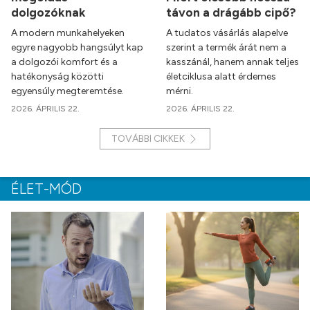
dolgozóknak
távon a drágább cipő?
A modern munkahelyeken
A tudatos vásárlás alapelve
egyre nagyobb hangsúlyt kap
szerint a termék árát nem a
a dolgozói komfort és a
kasszánál, hanem annak teljes
hatékonyság közötti
életciklusa alatt érdemes
egyensúly megteremtése.
mérni.
2026. ÁPRILIS 22.
2026. ÁPRILIS 22.
TOVÁBBI CIKKEK
ÉLET-MÓD