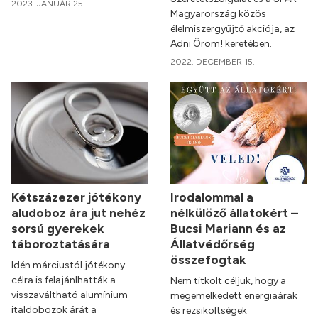
2023. JANUÁR 25.
Magyarország közös
élelmiszergyűjtő akciója, az
Adni Öröm! keretében.
2022. DECEMBER 15.
Kétszázezer jótékony
Irodalommal a
aludoboz ára jut nehéz
nélkülöző állatokért –
sorsú gyerekek
Bucsi Mariann és az
táboroztatására
Állatvédőrség
összefogtak
Idén márciustól jótékony
célra is felajánlhatták a
Nem titkolt céljuk, hogy a
visszaváltható alumínium
megemelkedett energiaárak
italdobozok árát a
és rezsiköltségek