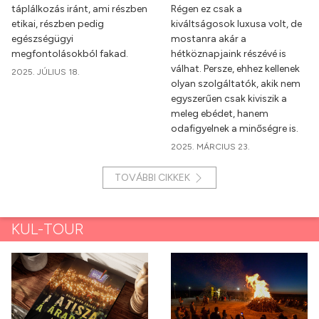
táplálkozás iránt, ami részben
Régen ez csak a
etikai, részben pedig
kiváltságosok luxusa volt, de
egészségügyi
mostanra akár a
megfontolásokból fakad.
hétköznapjaink részévé is
válhat. Persze, ehhez kellenek
2025. JÚLIUS 18.
olyan szolgáltatók, akik nem
egyszerűen csak kiviszik a
meleg ebédet, hanem
odafigyelnek a minőségre is.
2025. MÁRCIUS 23.
TOVÁBBI CIKKEK
KUL-TOUR