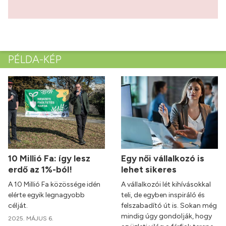
PÉLDA-KÉP
10 Millió Fa: így lesz
Egy női vállalkozó is
erdő az 1%-ból!
lehet sikeres
A 10 Millió Fa közössége idén
A vállalkozói lét kihívásokkal
elérte egyik legnagyobb
teli, de egyben inspiráló és
célját.
felszabadító út is. Sokan még
mindig úgy gondolják, hogy
2025. MÁJUS 6.