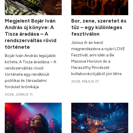
Megjelent Bojár Iván
Bor, zene, szeretet és
András új könyve: A
tűz – egy különleges
Tisza áradása – A
fesztiválon
rendszerváltás rövid
Június 6-án kerül
története
megrendezésre a nyári LOVE
Fesztivál, ami idén a Be
Bojár Iván András legújabb
Massive Horizon és a
kötete, A Tisza áradása – A
Haraszthy Pincészet
rendszerváltás rövid
kollaborációjából jön létre.
története egy rendkívüli
politikai és társadalmi
2026. MÁJUS 27.
fordulat krónikája.
2026. JÚNIUS 11.