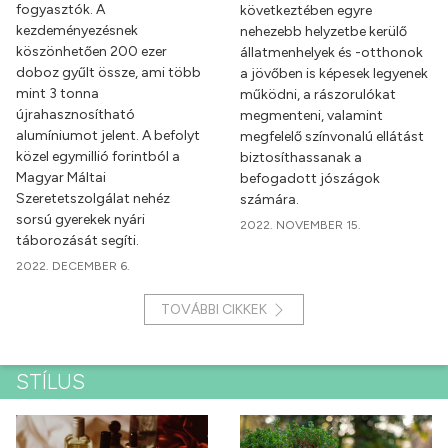
fogyasztók. A
következtében egyre
kezdeményezésnek
nehezebb helyzetbe kerülő
köszönhetően 200 ezer
állatmenhelyek és -otthonok
doboz gyűlt össze, ami több
a jövőben is képesek legyenek
mint 3 tonna
működni, a rászorulókat
újrahasznosítható
megmenteni, valamint
alumíniumot jelent. A befolyt
megfelelő színvonalú ellátást
közel egymillió forintból a
biztosíthassanak a
Magyar Máltai
befogadott jószágok
Szeretetszolgálat nehéz
számára.
sorsú gyerekek nyári
2022. NOVEMBER 15.
táborozását segíti.
2022. DECEMBER 6.
TOVÁBBI CIKKEK
STÍLUS