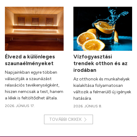
Élvezd a különleges
Vízfogyasztási
szaunaélményeket
trendek otthon és az
irodában
Napjainkban egyre többen
választják a szaunázást
Az otthonok és munkahelyek
relaxációs tevékenységként,
kialakítása folyamatosan
hiszen nemcsak a test, hanem
változik a felmerülő új igények
a lélek is feltöltődhet általa.
hatására.
2026. JÚNIUS 17.
2026. JÚNIUS 8.
TOVÁBBI CIKKEK