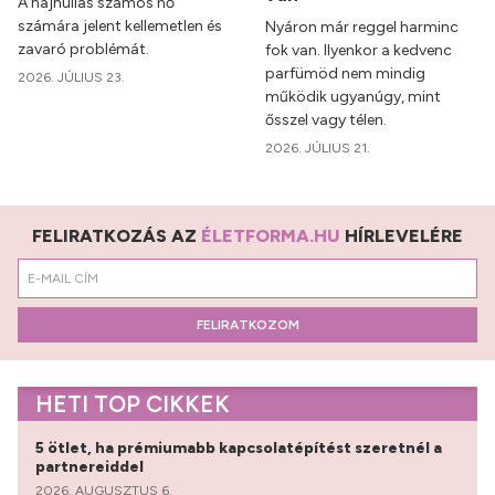
A hajhullás számos nő
számára jelent kellemetlen és
Nyáron már reggel harminc
zavaró problémát.
fok van. Ilyenkor a kedvenc
parfümöd nem mindig
2026. JÚLIUS 23.
működik ugyanúgy, mint
ősszel vagy télen.
2026. JÚLIUS 21.
FELIRATKOZÁS AZ
ÉLETFORMA.HU
HÍRLEVELÉRE
FELIRATKOZOM
HETI TOP CIKKEK
5 ötlet, ha prémiumabb kapcsolatépítést szeretnél a
partnereiddel
2026. AUGUSZTUS 6.