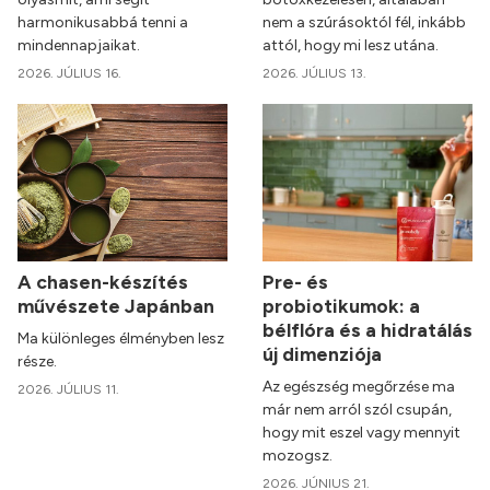
harmonikusabbá tenni a
nem a szúrásoktól fél, inkább
mindennapjaikat.
attól, hogy mi lesz utána.
2026. JÚLIUS 16.
2026. JÚLIUS 13.
A chasen-készítés
Pre- és
művészete Japánban
probiotikumok: a
bélflóra és a hidratálás
Ma különleges élményben lesz
új dimenziója
része.
Az egészség megőrzése ma
2026. JÚLIUS 11.
már nem arról szól csupán,
hogy mit eszel vagy mennyit
mozogsz.
2026. JÚNIUS 21.