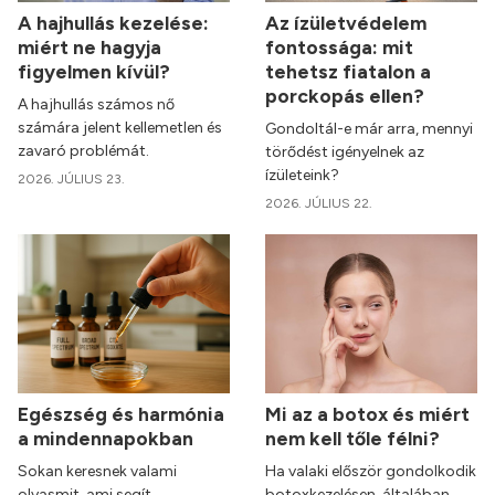
A hajhullás kezelése:
Az ízületvédelem
miért ne hagyja
fontossága: mit
figyelmen kívül?
tehetsz fiatalon a
porckopás ellen?
A hajhullás számos nő
számára jelent kellemetlen és
Gondoltál-e már arra, mennyi
zavaró problémát.
törődést igényelnek az
ízületeink?
2026. JÚLIUS 23.
2026. JÚLIUS 22.
Egészség és harmónia
Mi az a botox és miért
a mindennapokban
nem kell tőle félni?
Sokan keresnek valami
Ha valaki először gondolkodik
olyasmit, ami segít
botoxkezelésen, általában