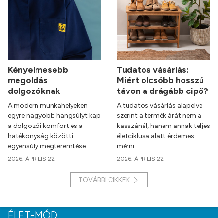
Kényelmesebb
Tudatos vásárlás:
megoldás
Miért olcsóbb hosszú
dolgozóknak
távon a drágább cipő?
A modern munkahelyeken
A tudatos vásárlás alapelve
egyre nagyobb hangsúlyt kap
szerint a termék árát nem a
a dolgozói komfort és a
kasszánál, hanem annak teljes
hatékonyság közötti
életciklusa alatt érdemes
egyensúly megteremtése.
mérni.
2026. ÁPRILIS 22.
2026. ÁPRILIS 22.
TOVÁBBI CIKKEK
ÉLET-MÓD