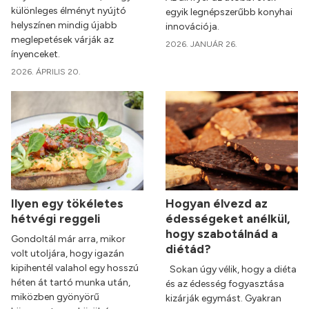
különleges élményt nyújtó
egyik legnépszerűbb konyhai
helyszínen mindig újabb
innovációja.
meglepetések várják az
2026. JANUÁR 26.
ínyenceket.
2026. ÁPRILIS 20.
Ilyen egy tökéletes
Hogyan élvezd az
hétvégi reggeli
édességeket anélkül,
hogy szabotálnád a
Gondoltál már arra, mikor
diétád?
volt utoljára, hogy igazán
kipihentél valahol egy hosszú
Sokan úgy vélik, hogy a diéta
héten át tartó munka után,
és az édesség fogyasztása
miközben gyönyörű
kizárják egymást. Gyakran