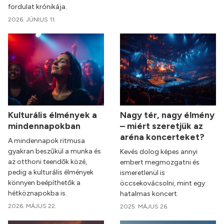
fordulat krónikája.
2026. JÚNIUS 11.
Kulturális élmények a
Nagy tér, nagy élmény
mindennapokban
– miért szeretjük az
aréna koncerteket?
A mindennapok ritmusa
gyakran beszűkül a munka és
Kevés dolog képes annyi
az otthoni teendők közé,
embert megmozgatni és
pedig a kulturális élmények
ismeretlenül is
könnyen beépíthetők a
öccsekovácsolni, mint egy
hétköznapokba is.
hatalmas koncert.
2026. MÁJUS 22.
2025. MÁJUS 26.