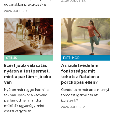
2026. JÚLIUS 23.
ugyanakkor praktikusak is.
2026. JÚLIUS 20.
STÍLUS
ÉLET-MÓD
Ezért jobb választás
Az ízületvédelem
nyáron a testpermet,
fontossága: mit
mint a parfüm – jó oka
tehetsz fiatalon a
van
porckopás ellen?
Nyáron már reggel harminc
Gondoltál-e már arra, mennyi
fok van. Ilyenkor a kedvenc
törődést igényelnek az
parfümöd nem mindig
ízületeink?
működik ugyanúgy, mint
2026. JÚLIUS 22.
ősszel vagy télen.