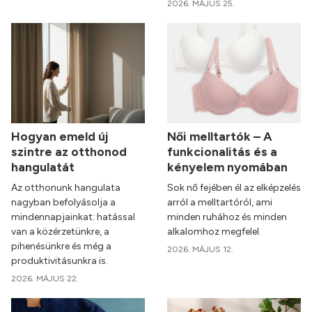
2026. MÁJUS 25.
Hogyan emeld új
Női melltartók – A
szintre az otthonod
funkcionalitás és a
hangulatát
kényelem nyomában
Az otthonunk hangulata
Sok nő fejében él az elképzelés
nagyban befolyásolja a
arról a melltartóról, ami
mindennapjainkat: hatással
minden ruhához és minden
van a közérzetünkre, a
alkalomhoz megfelel.
pihenésünkre és még a
2026. MÁJUS 12.
produktivitásunkra is.
2026. MÁJUS 22.