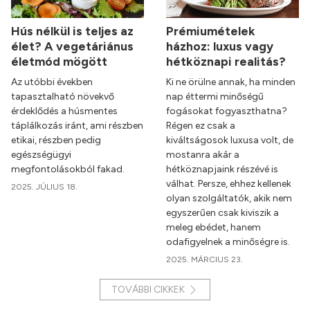
Hús nélkül is teljes az
Prémiumételek
élet? A vegetáriánus
házhoz: luxus vagy
életmód mögött
hétköznapi realitás?
Az utóbbi években
Ki ne örülne annak, ha minden
tapasztalható növekvő
nap éttermi minőségű
érdeklődés a húsmentes
fogásokat fogyaszthatna?
táplálkozás iránt, ami részben
Régen ez csak a
etikai, részben pedig
kiváltságosok luxusa volt, de
egészségügyi
mostanra akár a
megfontolásokból fakad.
hétköznapjaink részévé is
válhat. Persze, ehhez kellenek
2025. JÚLIUS 18.
olyan szolgáltatók, akik nem
egyszerűen csak kiviszik a
meleg ebédet, hanem
odafigyelnek a minőségre is.
2025. MÁRCIUS 23.
TOVÁBBI CIKKEK