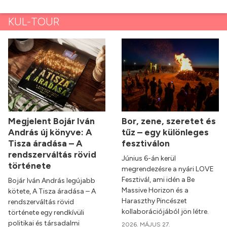
KUL-TOUR
Megjelent Bojár Iván
Bor, zene, szeretet és
András új könyve: A
tűz – egy különleges
Tisza áradása – A
fesztiválon
rendszerváltás rövid
Június 6-án kerül
története
megrendezésre a nyári LOVE
Fesztivál, ami idén a Be
Bojár Iván András legújabb
Massive Horizon és a
kötete, A Tisza áradása – A
Haraszthy Pincészet
rendszerváltás rövid
kollaborációjából jön létre.
története egy rendkívüli
politikai és társadalmi
2026. MÁJUS 27.