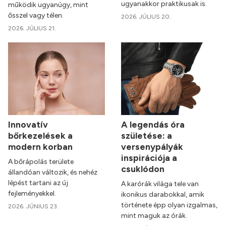
ugyanakkor praktikusak is.
működik ugyanúgy, mint
ősszel vagy télen.
2026. JÚLIUS 20.
2026. JÚLIUS 21.
Innovatív
A legendás óra
bőrkezelések a
születése: a
modern korban
versenypályák
inspirációja a
A bőrápolás területe
csuklódon
állandóan változik, és nehéz
lépést tartani az új
A karórák világa tele van
fejleményekkel.
ikonikus darabokkal, amik
története épp olyan izgalmas,
2026. JÚNIUS 23.
mint maguk az órák.