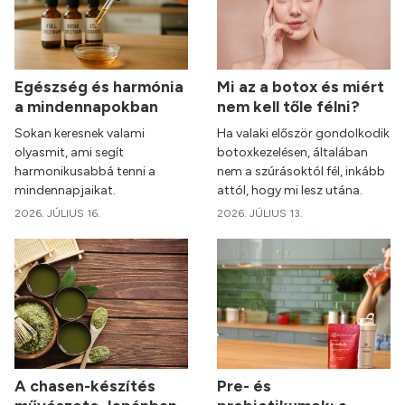
Egészség és harmónia
Mi az a botox és miért
a mindennapokban
nem kell tőle félni?
Sokan keresnek valami
Ha valaki először gondolkodik
olyasmit, ami segít
botoxkezelésen, általában
harmonikusabbá tenni a
nem a szúrásoktól fél, inkább
mindennapjaikat.
attól, hogy mi lesz utána.
2026. JÚLIUS 16.
2026. JÚLIUS 13.
A chasen-készítés
Pre- és