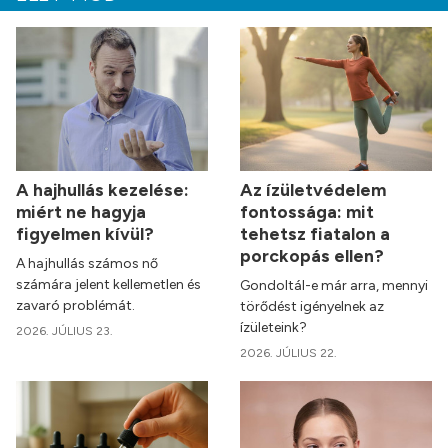
A hajhullás kezelése:
Az ízületvédelem
miért ne hagyja
fontossága: mit
figyelmen kívül?
tehetsz fiatalon a
porckopás ellen?
A hajhullás számos nő
számára jelent kellemetlen és
Gondoltál-e már arra, mennyi
zavaró problémát.
törődést igényelnek az
ízületeink?
2026. JÚLIUS 23.
2026. JÚLIUS 22.