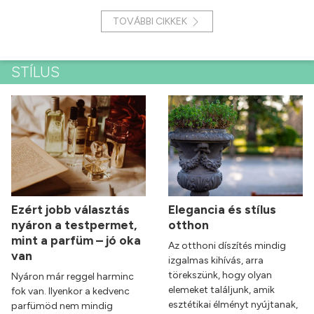
TOVÁBBI CIKKEK
STÍLUS
Ezért jobb választás
Elegancia és stílus
nyáron a testpermet,
otthon
mint a parfüm – jó oka
Az otthoni díszítés mindig
van
izgalmas kihívás, arra
törekszünk, hogy olyan
Nyáron már reggel harminc
elemeket találjunk, amik
fok van. Ilyenkor a kedvenc
esztétikai élményt nyújtanak,
parfümöd nem mindig