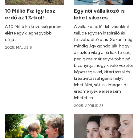
10 Millió Fa: így lesz
Egy női vállalkozó is
erdő az 1%-ból!
lehet sikeres
A 10 Millió Fa közössége idén
A vállalkozói lét kihívásokkal
elérte egyik legnagyobb
teli, de egyben inspiráló és
célját.
felszabadító út is. Sokan még
mindig úgy gondolják, hogy
2025. MÁJUS 6.
az üzleti világ a férfiak terepe,
pedig ma már egyre több nő
bizonyítja, hogy kiváló vezetői
képességekkel, kitartással és
kreativitással igenis helyt
lehet állni, sőt: a kimagasló
eredmények elérése sem
lehetetlen.
2025. ÁPRILIS 23.