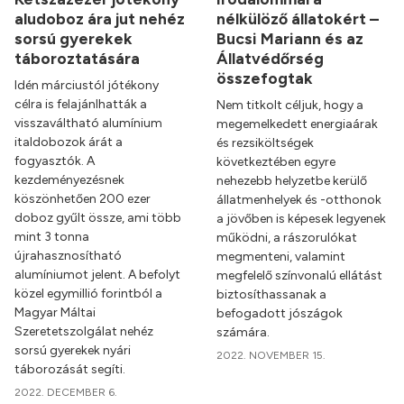
aludoboz ára jut nehéz
nélkülöző állatokért –
sorsú gyerekek
Bucsi Mariann és az
táboroztatására
Állatvédőrség
összefogtak
Idén márciustól jótékony
célra is felajánlhatták a
Nem titkolt céljuk, hogy a
visszaváltható alumínium
megemelkedett energiaárak
italdobozok árát a
és rezsiköltségek
fogyasztók. A
következtében egyre
kezdeményezésnek
nehezebb helyzetbe kerülő
köszönhetően 200 ezer
állatmenhelyek és -otthonok
doboz gyűlt össze, ami több
a jövőben is képesek legyenek
mint 3 tonna
működni, a rászorulókat
újrahasznosítható
megmenteni, valamint
alumíniumot jelent. A befolyt
megfelelő színvonalú ellátást
közel egymillió forintból a
biztosíthassanak a
Magyar Máltai
befogadott jószágok
Szeretetszolgálat nehéz
számára.
sorsú gyerekek nyári
2022. NOVEMBER 15.
táborozását segíti.
2022. DECEMBER 6.