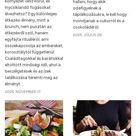
környezet vesz körül, és
hallani, hogy akik
ínycsiklandó fogásokat
odafigyelnek a
élvezhetsz? Egy különleges
táplálkozásukra, le kell hogy
étkezési élmény, mint a
mondjanak a cukorról és a
brunch, nem pusztán az
csokoládéról.
étkezésről szól, hanem
2025. JÚLIUS 28.
egyfajta rituáléról, ami
összekapcsolja az embereket,
korosztálytól függetlenül.
Családtagokkal és barátokkal
eltöltött minőségi idő, ahol a
beszélgetések és az ízek
találkozása teremti meg az
élményt.
2025. NOVEMBER 17.