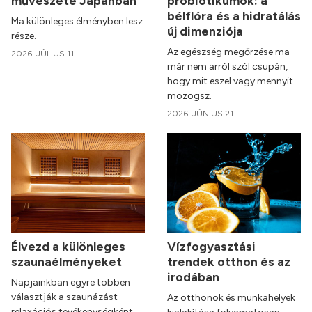
művészete Japánban
probiotikumok: a
bélflóra és a hidratálás
Ma különleges élményben lesz
új dimenziója
része.
Az egészség megőrzése ma
2026. JÚLIUS 11.
már nem arról szól csupán,
hogy mit eszel vagy mennyit
mozogsz.
2026. JÚNIUS 21.
Élvezd a különleges
Vízfogyasztási
szaunaélményeket
trendek otthon és az
irodában
Napjainkban egyre többen
választják a szaunázást
Az otthonok és munkahelyek
relaxációs tevékenységként,