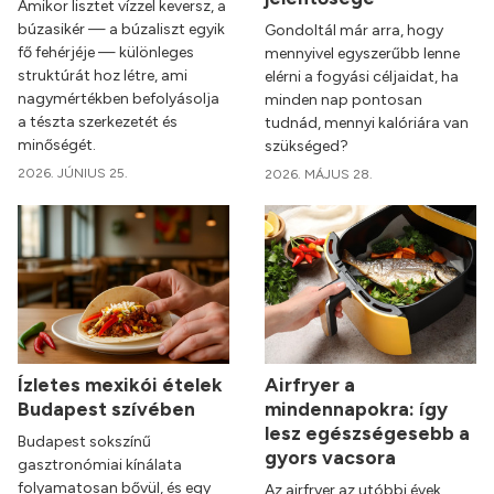
Amikor lisztet vízzel keversz, a
búzasikér — a búzaliszt egyik
Gondoltál már arra, hogy
fő fehérjéje — különleges
mennyivel egyszerűbb lenne
struktúrát hoz létre, ami
elérni a fogyási céljaidat, ha
nagymértékben befolyásolja
minden nap pontosan
a tészta szerkezetét és
tudnád, mennyi kalóriára van
minőségét.
szükséged?
2026. JÚNIUS 25.
2026. MÁJUS 28.
Ízletes mexikói ételek
Airfryer a
Budapest szívében
mindennapokra: így
lesz egészségesebb a
Budapest sokszínű
gyors vacsora
gasztronómiai kínálata
folyamatosan bővül, és egy
Az airfryer az utóbbi évek