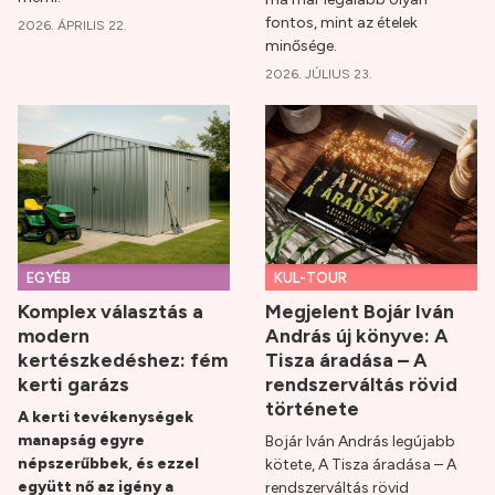
fontos, mint az ételek
2026. ÁPRILIS 22.
minősége.
2026. JÚLIUS 23.
EGYÉB
KUL-TOUR
Komplex választás a
Megjelent Bojár Iván
modern
András új könyve: A
kertészkedéshez: fém
Tisza áradása – A
kerti garázs
rendszerváltás rövid
története
A kerti tevékenységek
manapság egyre
Bojár Iván András legújabb
népszerűbbek, és ezzel
kötete, A Tisza áradása – A
együtt nő az igény a
rendszerváltás rövid