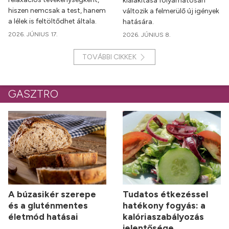
kialakítása folyamatosan
hiszen nemcsak a test, hanem
változik a felmerülő új igények
a lélek is feltöltődhet általa.
hatására.
2026. JÚNIUS 17.
2026. JÚNIUS 8.
TOVÁBBI CIKKEK
GASZTRO
A búzasikér szerepe
Tudatos étkezéssel
és a gluténmentes
hatékony fogyás: a
életmód hatásai
kalóriaszabályozás
jelentősége