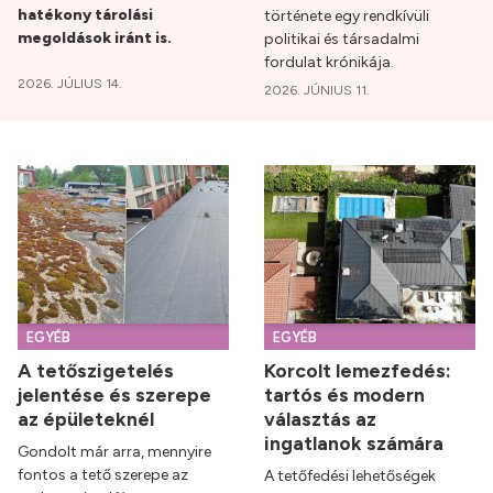
hatékony tárolási
története egy rendkívüli
megoldások iránt is.
politikai és társadalmi
fordulat krónikája.
2026. JÚLIUS 14.
2026. JÚNIUS 11.
EGYÉB
EGYÉB
A tetőszigetelés
Korcolt lemezfedés:
jelentése és szerepe
tartós és modern
az épületeknél
választás az
ingatlanok számára
Gondolt már arra, mennyire
fontos a tető szerepe az
A tetőfedési lehetőségek