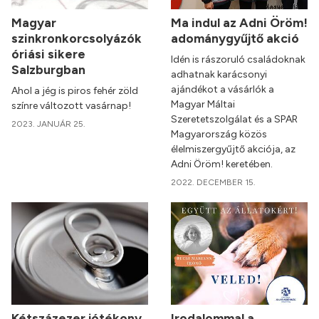
Magyar
Ma indul az Adni Öröm!
szinkronkorcsolyázók
adománygyűjtő akció
óriási sikere
Idén is rászoruló családoknak
Salzburgban
adhatnak karácsonyi
ajándékot a vásárlók a
Ahol a jég is piros fehér zöld
Magyar Máltai
színre változott vasárnap!
Szeretetszolgálat és a SPAR
2023. JANUÁR 25.
Magyarország közös
élelmiszergyűjtő akciója, az
Adni Öröm! keretében.
2022. DECEMBER 15.
Kétszázezer jótékony
Irodalommal a