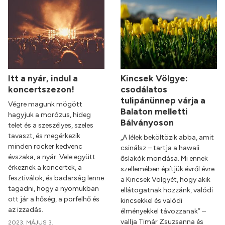
Itt a nyár, indul a
Kincsek Völgye:
koncertszezon!
csodálatos
tulipánünnep várja a
Végre magunk mögött
Balaton melletti
hagyjuk a morózus, hideg
Bálványoson
telet és a szeszélyes, szeles
tavaszt, és megérkezik
„A lélek beköltözik abba, amit
minden rocker kedvenc
csinálsz – tartja a hawaii
évszaka, a nyár. Vele együtt
őslakók mondása. Mi ennek
érkeznek a koncertek, a
szellemében építjük évről évre
fesztiválok, és badarság lenne
a Kincsek Völgyét, hogy akik
tagadni, hogy a nyomukban
ellátogatnak hozzánk, valódi
ott jár a hőség, a porfelhő és
kincsekkel és valódi
az izzadás.
élményekkel távozzanak” –
vallja Timár Zsuzsanna és
2023. MÁJUS 3.