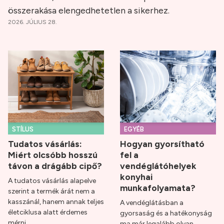
összerakása elengedhetetlen a sikerhez.
2026. JÚLIUS 28.
STÍLUS
EGYÉB
Tudatos vásárlás:
Hogyan gyorsítható
Miért olcsóbb hosszú
fel a
távon a drágább cipő?
vendéglátóhelyek
konyhai
A tudatos vásárlás alapelve
munkafolyamata?
szerint a termék árát nem a
kasszánál, hanem annak teljes
A vendéglátásban a
életciklusa alatt érdemes
gyorsaság és a hatékonyság
mérni.
ma már legalább olyan