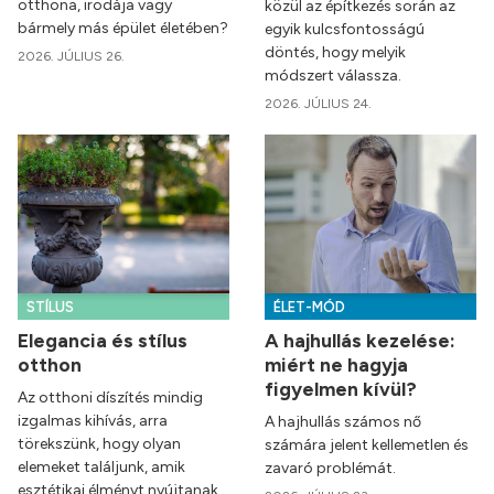
otthona, irodája vagy
közül az építkezés során az
bármely más épület életében?
egyik kulcsfontosságú
döntés, hogy melyik
2026. JÚLIUS 26.
módszert válassza.
2026. JÚLIUS 24.
STÍLUS
ÉLET-MÓD
Elegancia és stílus
A hajhullás kezelése:
otthon
miért ne hagyja
figyelmen kívül?
Az otthoni díszítés mindig
izgalmas kihívás, arra
A hajhullás számos nő
törekszünk, hogy olyan
számára jelent kellemetlen és
elemeket találjunk, amik
zavaró problémát.
esztétikai élményt nyújtanak,