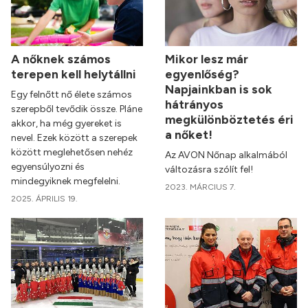
A nőknek számos
Mikor lesz már
terepen kell helytállni
egyenlőség?
Napjainkban is sok
Egy felnőtt nő élete számos
hátrányos
szerepből tevődik össze. Pláne
megkülönböztetés éri
akkor, ha még gyereket is
a nőket!
nevel. Ezek között a szerepek
között meglehetősen nehéz
Az AVON Nőnap alkalmából
egyensúlyozni és
változásra szólít fel!
mindegyiknek megfelelni.
2023. MÁRCIUS 7.
2025. ÁPRILIS 19.