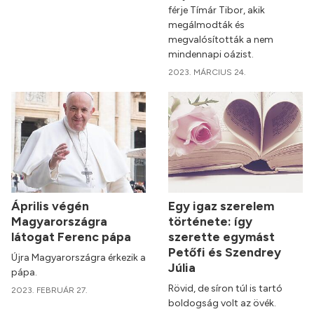
férje Tímár Tibor, akik
megálmodták és
megvalósították a nem
mindennapi oázist.
2023. MÁRCIUS 24.
Április végén
Egy igaz szerelem
Magyarországra
története: így
látogat Ferenc pápa
szerette egymást
Petőfi és Szendrey
Újra Magyarországra érkezik a
Júlia
pápa.
Rövid, de síron túl is tartó
2023. FEBRUÁR 27.
boldogság volt az övék.